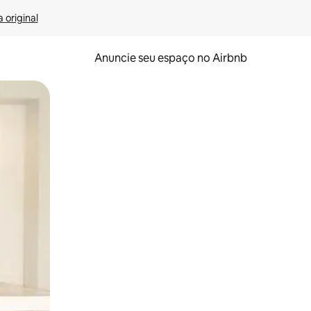
 original
Anuncie seu espaço no Airbnb
 deslizando o dedo na tela.