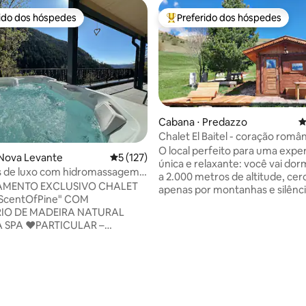
rido dos hóspedes
Preferido dos hóspedes
 melhores preferidos dos hóspedes
Entre os melhores preferidos d
Cabana ⋅ Predazzo
4
Chalet El Baitel - coração româ
Alpe Lusia
O local perfeito para uma expe
 Nova Levante
5 de uma avaliação média de 5, 127 avalia
5 (127)
única e relaxante: você vai dorm
s de luxo com hidromassagem e
a 2.000 metros de altitude, ce
AMENTO EXCLUSIVO CHALET
apenas por montanhas e silênci
ScentOfPine" COM
Chalé encontrará todos os con
RIO DE MADEIRA NATURAL
(hidromassagem, sauna, kitche
R –
LCD) e do terraço poderá desfr
 AQUECIDO FANTÁSTICO E
vista deslumbrante da Cadeia L
PAÇOSA + VISTA INCRÍVEL
do Grupo Pale di San Martino. F
 DOLOMITAS ♥️CENTRO DE
madeira de pinho perfumada, e
 A APENAS 25 MINUTOS DE
mobiliada com carinho em cada
ESQUI
Calce suas botas de trilha, part
S" A APENAS 600 MT ESTADIA