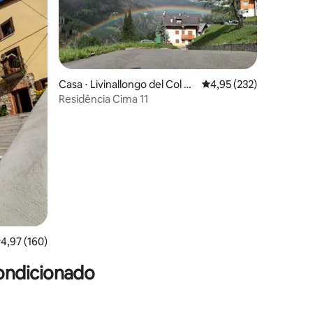
ções
Casa ⋅ Livinallongo del Col di
4,95 de uma avaliação 
4,95 (232)
Lana
Residência Cima 11
,97 de uma avaliação média de 5, 160 avaliações
4,97 (160)
ondicionado