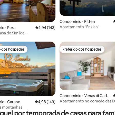
édia de 5, 104 avaliações
Condomínio ⋅ Ritten
4
Apartamento "Enzian"
o ⋅ Pera
4,94 de uma avaliação média de 5, 143 avalia
4,94 (143)
casa de Similde
C2W8E76PJV
o dos hóspedes
Preferido dos hóspedes
o dos hóspedes
Preferido dos hóspedes
Condomínio ⋅ Venas di Cador
4
e
édia de 5, 103 avaliações
Apartamento no coração das D
io ⋅ Carano
4,98 de uma avaliação média de 5, 149 avalia
4,98 (149)
s montanhas
guel por temporada de casas para famí