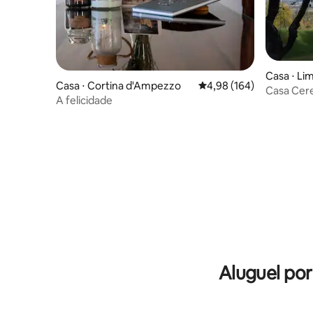
Casa ⋅ Li
Casa ⋅ Cortina d'Ampezzo
4,98 de uma avaliação m
4,98 (164)
Casa Cer
A felicidade
Aluguel po