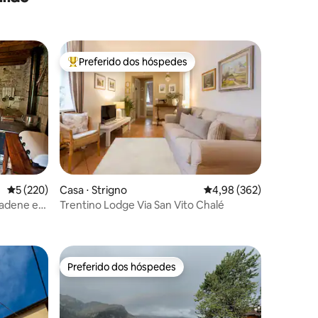
Preferido dos hóspedes
os hóspedes
Entre os melhores preferidos dos hóspedes
5 de uma avaliação média de 5, 220 avaliações
5 (220)
Casa ⋅ Strigno
4,98 de uma avaliação m
4,98 (362)
ções
iadene e
Trentino Lodge Via San Vito Chalé
Preferido dos hóspedes
os hóspedes
Preferido dos hóspedes