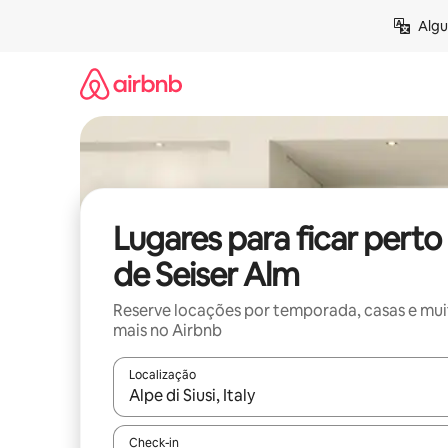
Pular
Algu
para
o
conteúdo
Lugares para ficar perto
de Seiser Alm
Reserve locações por temporada, casas e mu
mais no Airbnb
Localização
Quando os resultados estiverem disponíveis, expl
Check-in