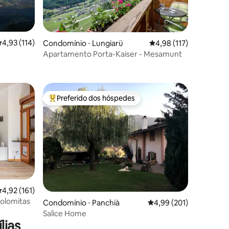
,93 de uma avaliação média de 5, 114 avaliações
4,93 (114)
Condomínio ⋅ Lungiarü
4,98 de uma avaliação 
4,98 (117)
Apartamento Porta-Kaiser - Mesamunt
ções
Preferido dos hóspedes
Entre os melhores preferidos dos hóspedes
,92 de uma avaliação média de 5, 161 avaliações
4,92 (161)
olomitas
ções
Condomínio ⋅ Panchià
4,99 de uma avaliação 
4,99 (201)
Salice Home
lias