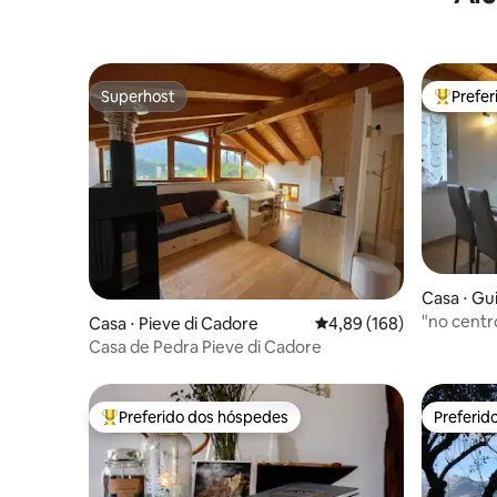
Superhost
Prefe
Superhost
Entre os
Casa ⋅ Gu
"no centr
Casa ⋅ Pieve di Cadore
4,89 de uma avaliação m
4,89 (168)
da Unesc
Casa de Pedra Pieve di Cadore
Preferido dos hóspedes
Preferid
Entre os melhores preferidos dos hóspedes
Preferid