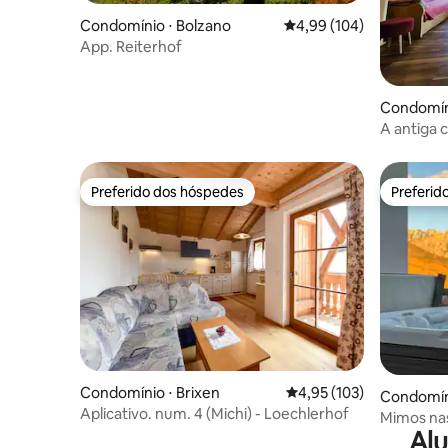
Condomínio ⋅ Bolzano
4,99 de uma avaliação m
4,99 (104)
App. Reiterhof
Condomíni
A antiga 
it022250
Preferido dos hóspedes
Preferid
Preferido dos hóspedes
Preferid
Condomínio ⋅ Brixen
4,95 de uma avaliação m
4,95 (103)
Condomín
Aplicativo. num. 4 (Michi) - Loechlerhof
Mimos na
Alu