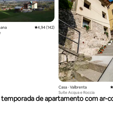
mana
4,94 de uma avaliação média de 5, 142 avalia
4,94 (142)
édia de 5, 164 avaliações
e
Casa ⋅ Valbrenta
4
Suíte Acqua e Roccia
r temporada de apartamento com ar-c