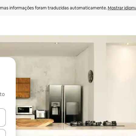
mas informações foram traduzidas automaticamente. 
Mostrar idioma
ito
ore-os usando as seta para cima e para baixo do teclado ou tocando e