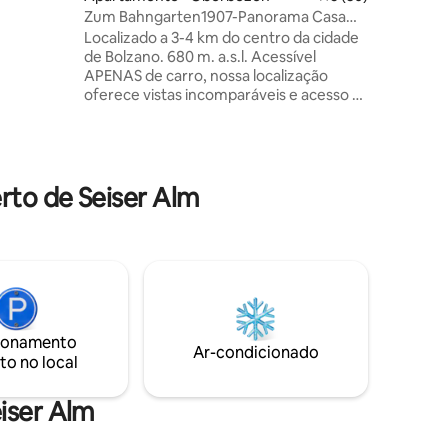
eite a
Zum Bahngarten1907-Panorama Casa
ra de
Histórica da Ferrovia
Localizado a 3-4 km do centro da cidade
de Bolzano. 680 m. a.s.l. Acessível
APENAS de carro, nossa localização
oferece vistas incomparáveis e acesso a
atividades ao ar livre. Fuja do caos da vida
na cidade e recarregue sua alma com
uma estadia em nosso aconchegante
apartamento na montanha. Acorde com
vistas deslumbrantes dos Dolomitas e o
rto de Seiser Alm
som dos pássaros cantando. Desfrute de
caminhadas, ciclismo e explore os
monumentos naturais da UNESCO.
Saboreie vinho na varanda sob um céu
cheio de estrelas. O preço inclui o Ritten
Card (!)
ionamento
Ar-condicionado
to no local
eiser Alm