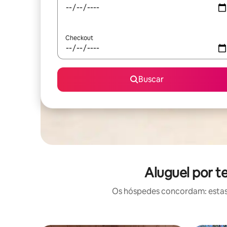
Checkout
Buscar
Aluguel por t
Os hóspedes concordam: estas