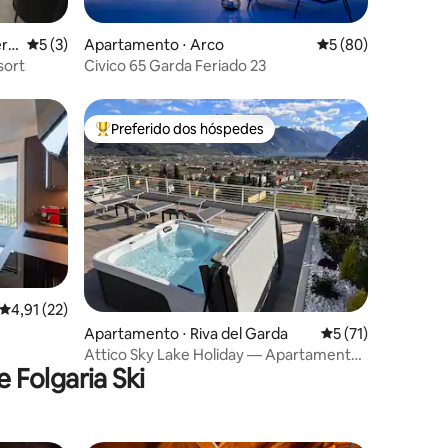
ções
ern
5 de uma avaliação média de 5, 3 avaliações
5 (3)
Apartamento ⋅ Arco
5 de uma avaliação
5 (80)
sort
Civico 65 Garda Feriado 23
Preferido dos hóspedes
Entre os melhores preferidos dos hóspedes
4,91 de uma avaliação média de 5, 22 avaliações
4,91 (22)
ções
Apartamento ⋅ Riva del Garda
5 de uma avaliação
5 (71)
Attico Sky Lake Holiday — Apartamento
 Folgaria Ski
de luxo