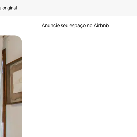
 original
Anuncie seu espaço no Airbnb
 deslizando o dedo na tela.