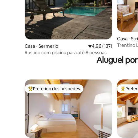
Casa ⋅ Str
Trentino 
Casa ⋅ Sermerio
4,96 de uma avaliação m
4,96 (137)
Rustico com piscina para até 8 pessoas
Aluguel po
Preferido dos hóspedes
Prefe
Entre os melhores preferidos dos hóspedes
Entre os