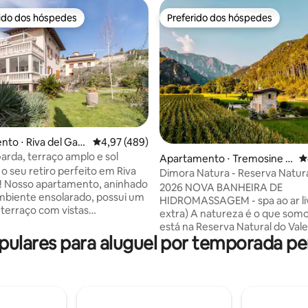
rido dos hóspedes
Preferido dos hóspedes
 melhores preferidos dos hóspedes
Preferido dos hóspedes
to ⋅ Riva del Gar
4,97 de uma avaliação média de 5, 489 avalia
4,97 (489)
arda, terraço amplo e sol
édia de 5, 197 avaliações
Apartamento ⋅ Tremosine s
4
o seu retiro perfeito em Riva
ul Garda
Dimora Natura - Reserva Natural
! Nosso apartamento, aninhado
Bondo
2026 NOVA BANHEIRA DE
mbiente ensolarado, possui um
HIDROMASSAGEM - spa ao ar liv
terraço com vistas
extra) A natureza é o que som
antes para as montanhas.
está na Reserva Natural do Val
com todos os confortos, desde
lares para aluguel por temporada pert
Bondo, entre os vastos prados 
aconchegantes a uma cozinha
florestas verdes com vista para
, garantimos o máximo
de Garda. Longe das multidões
nto. Com ar condicionado
de altitude, perto das praias (a
 sala de estar),
km), Tremosine sul Garda ofere
mento e Wi-Fi gratuito, sua
deslumbrantes, uma cultura rur