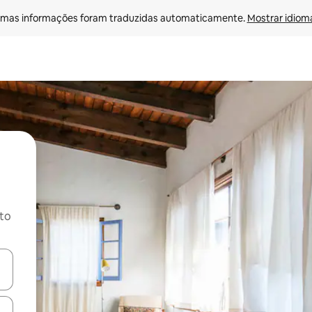
mas informações foram traduzidas automaticamente. 
Mostrar idioma
ito
ore-os usando as seta para cima e para baixo do teclado ou tocando e