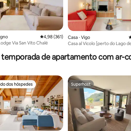
igno
4,98 de uma avaliação média de 5, 361 avalia
4,98 (361)
Casa ⋅ Vigo
4
Lodge Via San Vito Chalé
Casa al Vicolo [perto do Lago d
édia de 5, 137 avaliações
r temporada de apartamento com ar-c
rido dos hóspedes
Superhost
 melhores preferidos dos hóspedes
Superhost