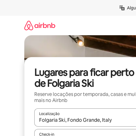
Pular
Algu
para
o
conteúdo
Lugares para ficar perto
de Folgaria Ski
Reserve locações por temporada, casas e mu
mais no Airbnb
Localização
Quando os resultados estiverem disponíveis, expl
Check-in