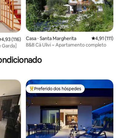
Casa ⋅ Santa Margherita
4,91 de uma avaliação 
4,91 (111)
ções
,93 de uma avaliação média de 5, 116 avaliações
4,93 (116)
B&B Cà Ulivi ~ Apartamento completo
e Garda]
ondicionado
Preferido dos hóspedes
Entre os melhores preferidos dos hóspedes