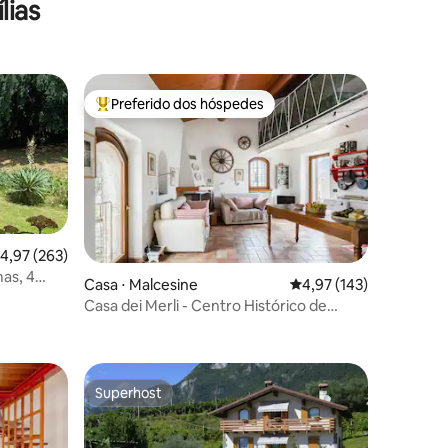
lias
Garda
Preferido dos hóspedes
os hóspedes
Entre os melhores preferidos dos hóspedes
,97 de uma avaliação média de 5, 263 avaliações
4,97 (263)
mas, 4
ções
Casa ⋅ Malcesine
4,97 de uma avaliação 
4,97 (143)
Casa dei Merli - Centro Histórico de
Malcesine
Superhost
os hóspedes
Superhost