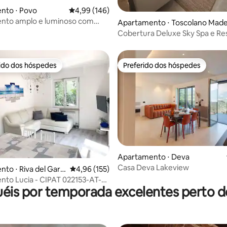
édia de 5, 157 avaliações
nto ⋅ Povo
4,99 de uma avaliação média de 5, 146 avalia
4,99 (146)
nto amplo e luminoso com
Apartamento ⋅ Toscolano Mad
orâmica
o
Cobertura Deluxe Sky Spa e Re
rido dos hóspedes
Preferido dos hóspedes
 melhores preferidos dos hóspedes
Preferido dos hóspedes
édia de 5, 190 avaliações
Apartamento ⋅ Deva
Casa Deva Lakeview
to ⋅ Riva del Gard
4,96 de uma avaliação média de 5, 155 avalia
4,96 (155)
to Lucia - CIPAT 022153-AT-
éis por temporada excelentes perto de