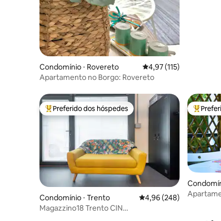
Condomínio ⋅ Rovereto
4,97 de uma avaliação m
4,97 (115)
Apartamento no Borgo: Rovereto
Preferido dos hóspedes
Prefe
Entre os melhores preferidos dos hóspedes
Entre os
Condomín
Apartamen
Condomínio ⋅ Trento
4,96 de uma avaliação m
4,96 (248)
Magazzino18 Trento CIN
IT022205C2GLYlZURQ