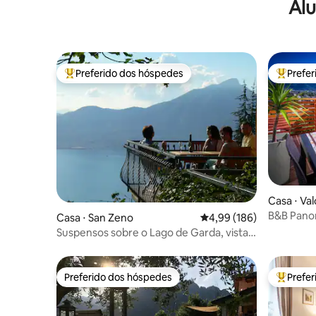
Alu
Preferido dos hóspedes
Prefe
Entre os melhores preferidos dos hóspedes
Entre os
Casa ⋅ Va
B&B Pano
Casa ⋅ San Zeno
4,99 de uma avaliação m
4,99 (186)
Suspensos sobre o Lago de Garda, vistas
e relaxamento
Preferido dos hóspedes
Prefe
Preferido dos hóspedes
Entre os