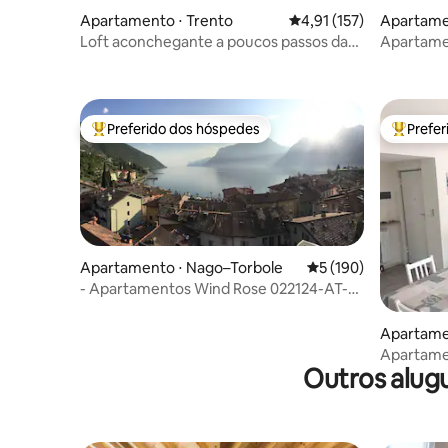
Apartamento ⋅ Trento
4,91 de uma avaliação m
4,91 (157)
Apartame
Loft aconchegante a poucos passos da
Apartame
Catedral – Il Blu
vista pan
Preferido dos hóspedes
Prefe
Entre os melhores preferidos dos hóspedes
Entre os
Apartamento ⋅ Nago–Torbole
5 de uma avaliação m
5 (190)
- Apartamentos Wind Rose 022124-AT-
815342
Apartamen
a
Apartamen
Outros alugu
484363