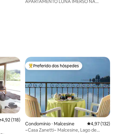
APARTAMENTO LUNA IMERSO NA
NATUREZA
Preferido dos hóspedes
Entre os melhores preferidos dos hóspedes
ções
,92 de uma avaliação média de 5, 118 avaliações
4,92 (118)
Condomínio ⋅ Malcesine
4,97 de uma avaliação 
4,97 (132)
~Casa Zanetti~ Malcesine, Lago de