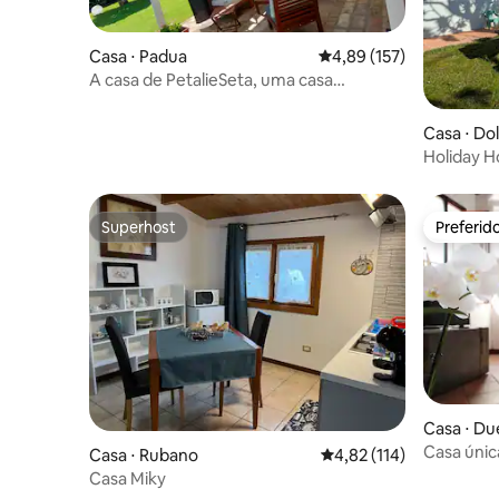
Casa ⋅ Padua
4,89 de uma avaliação m
4,89 (157)
A casa de PetalieSeta, uma casa
confortável na cidade.
Casa ⋅ Do
Superhost
Preferid
Superhost
Preferid
Casa ⋅ Du
Casa únic
Casa ⋅ Rubano
4,82 de uma avaliação m
4,82 (114)
Casa Miky