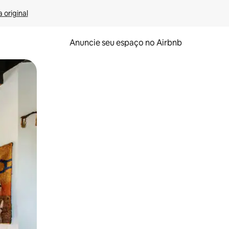
 original
Anuncie seu espaço no Airbnb
 deslizando o dedo na tela.