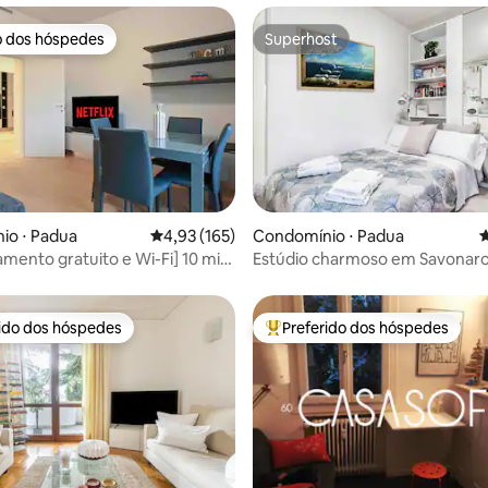
o dos hóspedes
Superhost
o dos hóspedes
Superhost
édia de 5, 142 avaliações
io ⋅ Padua
4,93 de uma avaliação média de 5, 165 avalia
4,93 (165)
Condomínio ⋅ Padua
4
amento gratuito e Wi-Fi] 10 min
Estúdio charmoso em Savonar
Wi-Fi de alta velocidade e bicicl
rido dos hóspedes
Preferido dos hóspedes
 melhores preferidos dos hóspedes
Entre os melhores preferidos d