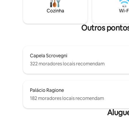
um luxo para o centro da cidade, irá levá-
transport
lo ao terceiro andar do edifício histórico,
metros de 
Cozinha
Wi-F
de onde você poderá desfrutar de uma
Garibaldi
vista que irá surpreendê-lo!
a estação 
Outros pontos
Capela Scrovegni
322 moradores locais recomendam
Palácio Ragione
182 moradores locais recomendam
Alugu