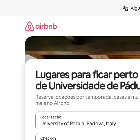
Pular
Algu
para
o
conteúdo
Lugares para ficar perto
de Universidade de Pád
Reserve locações por temporada, casas e mu
mais no Airbnb
Localização
Quando os resultados estiverem disponíveis, expl
Check-in