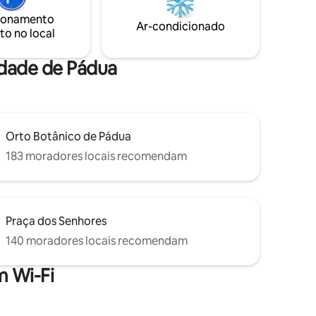
formações
Explore: a facilidade de caminhar pelo
ionamento
m alemão,
centro e o estacionamento pago no local
Ar-condicionado
to no local
es a você
tornam a visita a Veneza ou Verona
muito fácil.
idade de Pádua
Orto Botânico de Pádua
183 moradores locais recomendam
Praça dos Senhores
140 moradores locais recomendam
 Wi-Fi