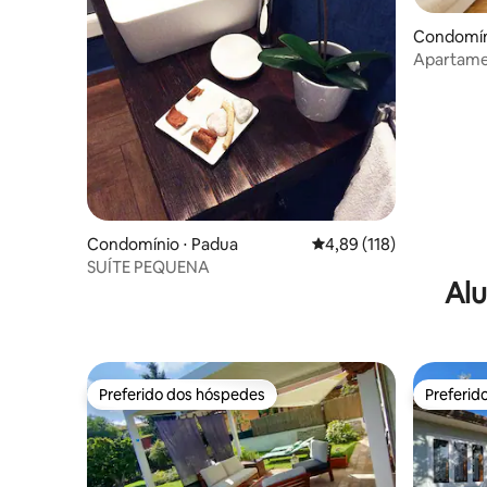
Condomín
Apartame
della Valle
Condomínio ⋅ Padua
4,89 de uma avaliação m
4,89 (118)
SUÍTE PEQUENA
Alu
Preferido dos hóspedes
Preferid
Preferido dos hóspedes
Preferid