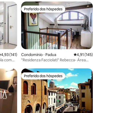
Preferido dos hóspedes
Preferido dos hóspedes
ções
,93 de uma avaliação média de 5, 141 avaliações
4,93 (141)
Condomínio ⋅ Padua
4,91 de uma avaliação 
4,91 (145)
ola com
"Residenza Facciolati" Rebecca- Área
eta
Hospitalar
Preferido dos hóspedes
os hóspedes
Preferido dos hóspedes