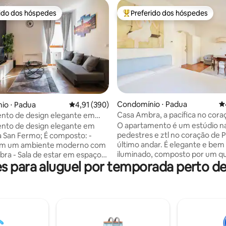
rido dos hóspedes
Preferido dos hóspedes
 melhores preferidos dos hóspedes
Entre os melhores preferidos d
édia de 5, 402 avaliações
Condomínio ⋅ Padua
4
io ⋅ Padua
4,91 de uma avaliação média de 5, 390 avalia
4,91 (390)
Casa Ambra, a pacífica no cora
nto de design elegante em
cidade
O apartamento é um estúdio na
nto de design elegante em
pedestres e ztl no coração de 
a San Fermo; É composto: -
último andar. É elegante e bem
em um ambiente moderno com
iluminado, composto por um q
ibra - Sala de estar em espaço
 para aluguel por temporada perto de
cama Super King Size, uma coz
m sofá-cama, TV e ar
compacta totalmente equipad
nado -Cozinha moderna com
bancada dobrável, duas janelas
ésticos de última geração -
varanda com vista para o tranqu
incipal com cama king-size e
interno. Banheiro com janelas
eiro com box, vaso sanitário,
chuveiro. Possui ar-condiciona
e área de serviço O
grátis, TV e roupa de cama com
nto é muito conveniente para