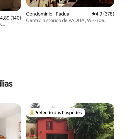
ções
Condomínio ⋅ Padua
4,9 de uma avaliação 
4,9 (378)
,89 de uma avaliação média de 5, 140 avaliações
4,89 (140)
Centro histórico de PÁDUA, Wi-Fi de
s
fibra, A/C
lias
Preferido dos hóspedes
os hóspedes
Entre os melhores preferidos dos hóspedes