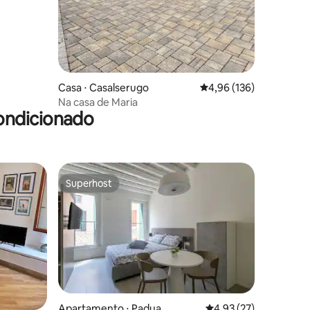
órico
Casa ⋅ Casalserugo
4,96 de uma avaliação 
4,96 (136)
Na casa de Maria
ondicionado
Superhost
Superhost
ções
Apartamento ⋅ Padua
4,93 de uma avaliação
4,93 (27)