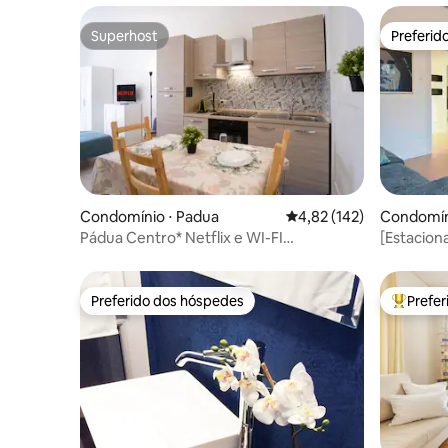
Superhost
Preferid
Superhost
Preferid
Condomínio ⋅ Padua
4,82 de uma avaliação m
4,82 (142)
Condomín
Pádua Centro* Netflix e WI-FI
[Estacion
Ultraveloce, Pádua
do centro
Preferido dos hóspedes
Prefe
Preferido dos hóspedes
Entre os