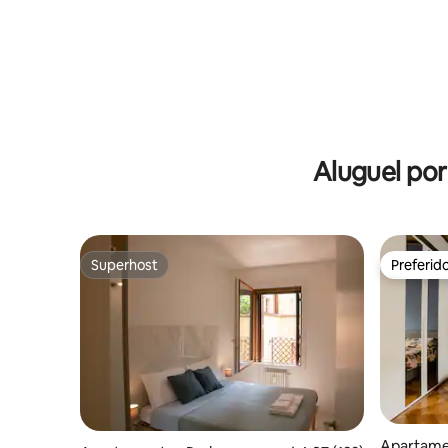
Aluguel po
Superhost
Preferid
Superhost
Preferid
Apartame