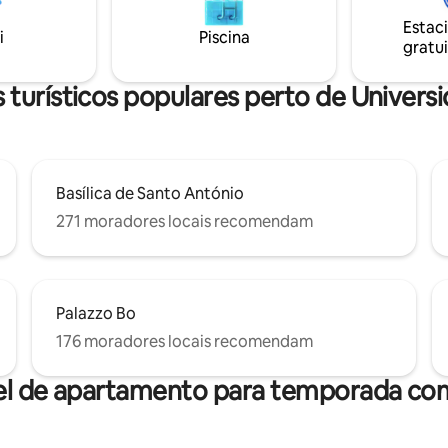
chaves, bem como todas as in
es públicos A apenas alguns
Estac
sobre a cidade e os eventos, e
distância fica Piazzale
i
Piscina
gratui
inglês e francês, serão entregu
 com muitas linhas de ônibus, ou
pessoalmente.
de trem fica a 1 km de distância
 turísticos populares perto de Univers
Basílica de Santo António
271 moradores locais recomendam
Palazzo Bo
176 moradores locais recomendam
el de apartamento para temporada com