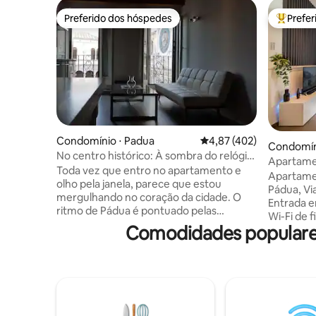
Preferido dos hóspedes
Prefe
Preferido dos hóspedes
Entre os
Condomínio ⋅ Padua
4,87 de uma avaliação m
4,87 (402)
Condomín
No centro histórico: À sombra do relógio,
Apartame
Wi-Fi
Toda vez que entro no apartamento e
Pádua
Apartame
olho pela janela, parece que estou
Pádua, Vi
mergulhando no coração da cidade. O
Entrada 
ritmo de Pádua é pontuado pelas
Wi-Fi de f
barracas, pelas mesas dos bares, pelo
Comodidades populares
aberto co
burburinho daqueles que correm para o
condicio
trabalho e daqueles que, ao contrário,
eletrodom
levam a vida com mais calma. O
Quarto pr
apartamento é bem iluminado e tem
TV - Banh
vista tanto para a Piazza dei Signori
bidê, pia 
quanto para a Via Dante. Um elevador,
apartame