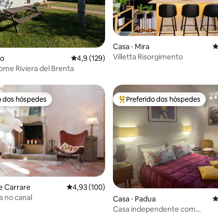
édia de 5, 157 avaliações
Casa ⋅ Mira
4
Villetta Risorgimento
lo
4,9 de uma avaliação média de 5, 129 avalia
4,9 (129)
Holiday Home Riviera del Brenta
o dos hóspedes
Preferido dos hóspedes
o dos hóspedes
Entre os melhores preferidos d
e Carrare
4,93 de uma avaliação média de 5, 100 avalia
4,93 (100)
a no canal
édia de 5, 114 avaliações
Casa ⋅ Padua
4
Casa independente com