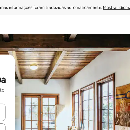
mas informações foram traduzidas automaticamente. 
Mostrar idioma
ua
ito
ore-os usando as seta para cima e para baixo do teclado ou tocando e