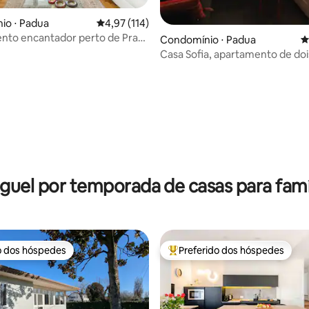
io ⋅ Padua
4,97 de uma avaliação média de 5, 114 avalia
4,97 (114)
nto encantador perto de Prato
Condomínio ⋅ Padua
4
Casa Sofia, apartamento de doi
cômodos no centro histórico
édia de 5, 118 avaliações
guel por temporada de casas para famí
o dos hóspedes
Preferido dos hóspedes
o dos hóspedes
Entre os melhores preferidos d