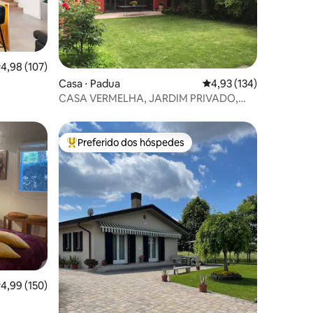
,98 de uma avaliação média de 5, 107 avaliações
4,98 (107)
ções
Casa ⋅ Padua
4,93 de uma avaliação 
4,93 (134)
CASA VERMELHA, JARDIM PRIVADO,
CENTRO/HOSPITAL
Preferido dos hóspedes
os hóspedes
Entre os melhores preferidos dos hóspedes
ções
,99 de uma avaliação média de 5, 150 avaliações
4,99 (150)