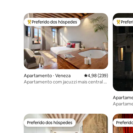
Preferido dos hóspedes
Prefe
Entre os melhores preferidos dos hóspedes
Entre os
Apartamento ⋅ Veneza
4,98 de uma avaliação m
4,98 (239)
Apartamento com jacuzzi mais central a
10m de StMark e Rialto
Apartame
Apartame
água Do P
Preferido dos hóspedes
Preferid
Preferido dos hóspedes
Preferid