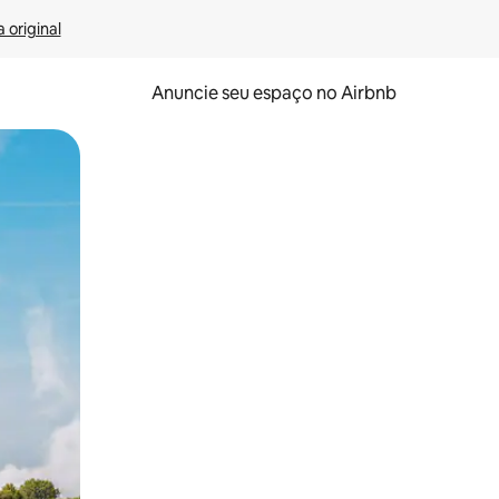
 original
Anuncie seu espaço no Airbnb
 deslizando o dedo na tela.