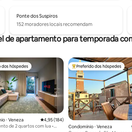
Ponte dos Suspiros
152 moradores locais recomendam
el de apartamento para temporada com
o dos hóspedes
Preferido dos hóspedes
o dos hóspedes
Entre os melhores preferidos d
édia de 5, 130 avaliações
io ⋅ Veneza
4,95 de uma avaliação média de 5, 184 avalia
4,95 (184)
to de 2 quartos com lua •
Condomínio ⋅ Veneza
 moderno, perto de Veneza