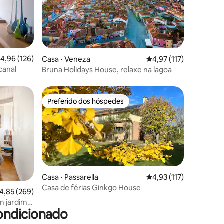
,96 de uma avaliação média de 5, 126 avaliações
4,96 (126)
ções
Casa ⋅ Veneza
4,97 de uma avaliação 
4,97 (117)
canal
Bruna Holidays House, relaxe na lagoa
Preferido dos hóspedes
Preferido dos hóspedes
Casa ⋅ Passarella
4,93 de uma avaliação 
4,93 (117)
Casa de férias Ginkgo House
ções
,85 de uma avaliação média de 5, 269 avaliações
4,85 (269)
m jardim
ondicionado