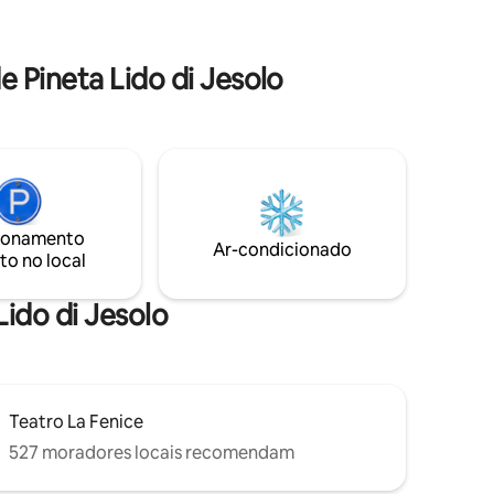
muito grande com vista para o canal,
s do
onde você pode sentar e basicamente
suíte
tocar a água enquanto desfruta de uma
 e
 Pineta Lido di Jesolo
taça de vinho.
des que
ionamento
Ar-condicionado
to no local
Lido di Jesolo
Teatro La Fenice
527 moradores locais recomendam