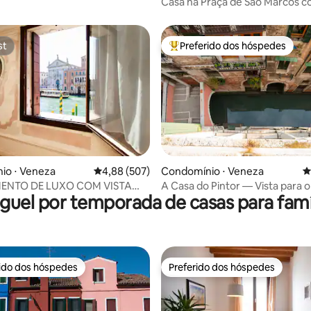
Casa na Praça de São Marcos 
terraço
st
Preferido dos hóspedes
st
Entre os melhores preferidos d
édia de 5, 160 avaliações
io ⋅ Veneza
4,88 de uma avaliação média de 5, 507 avalia
4,88 (507)
Condomínio ⋅ Veneza
4
ENTO DE LUXO COM VISTA
A Casa do Pintor — Vista para 
guel por temporada de casas para famí
Rialto
rido dos hóspedes
Preferido dos hóspedes
 melhores preferidos dos hóspedes
Preferido dos hóspedes