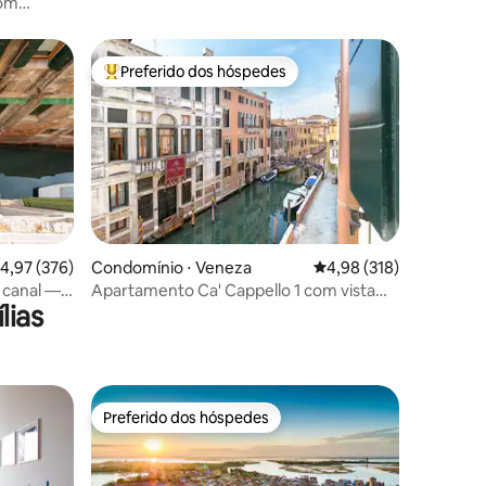
com
Preferido dos hóspedes
os hóspedes
Entre os melhores preferidos dos hóspedes
ções
,97 de uma avaliação média de 5, 376 avaliações
4,97 (376)
Condomínio ⋅ Veneza
4,98 de uma avaliação 
4,98 (318)
o canal —
Apartamento Ca' Cappello 1 com vista
lias
para o canal.
Preferido dos hóspedes
Preferido dos hóspedes