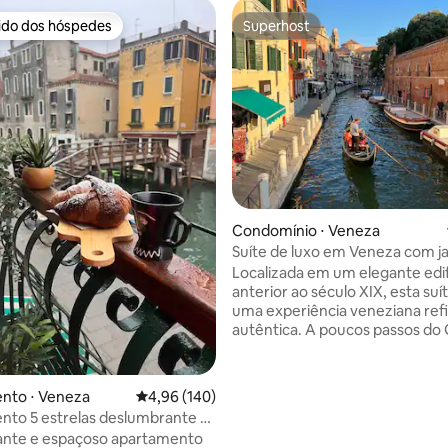
rido dos hóspedes
Superhost
 melhores preferidos dos hóspedes
Superhost
édia de 5, 376 avaliações
Condomínio ⋅ Veneza
Suíte de luxo em Veneza com j
privativo e design
Localizada em um elegante edif
anterior ao século XIX, esta su
uma experiência veneziana ref
autêntica. A poucos passos do
Canal, fica a 5 minutos a pé da 
Roma (terminal de ônibus) e da
ferroviária de Santa Lucia, gar
nto ⋅ Veneza
4,96 de uma avaliação média de 5, 140 avalia
4,96 (140)
uma chegada tranquila e fácil a
to 5 estrelas deslumbrante e
todas as atrações de Veneza. C
oso à beira do canal!
ante e espaçoso apartamento
para um campo veneziano tranq