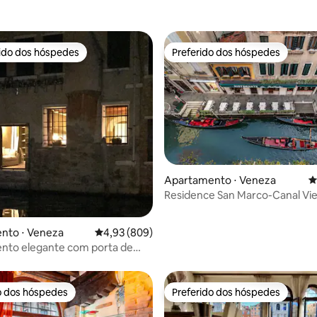
rido dos hóspedes
Preferido dos hóspedes
 melhores preferidos dos hóspedes
Preferido dos hóspedes
édia de 5, 239 avaliações
Apartamento ⋅ Veneza
4
Residence San Marco-Canal Vi
Terraço privado
nto ⋅ Veneza
4,93 de uma avaliação média de 5, 809 avalia
4,93 (809)
nto elegante com porta de
ozzi
o dos hóspedes
Preferido dos hóspedes
o dos hóspedes
Preferido dos hóspedes