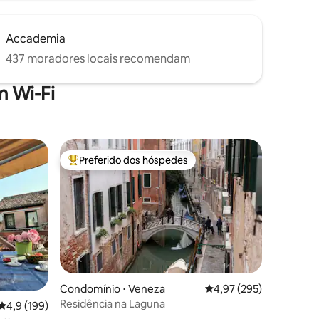
Accademia
437 moradores locais recomendam
 Wi-Fi
Preferido dos hóspedes
os hóspedes
Entre os melhores preferidos dos hóspedes
Condomínio ⋅ Veneza
4,97 de uma avaliação 
4,97 (295)
ções
Residência na Laguna
4,9 de uma avaliação média de 5, 199 avaliações
4,9 (199)