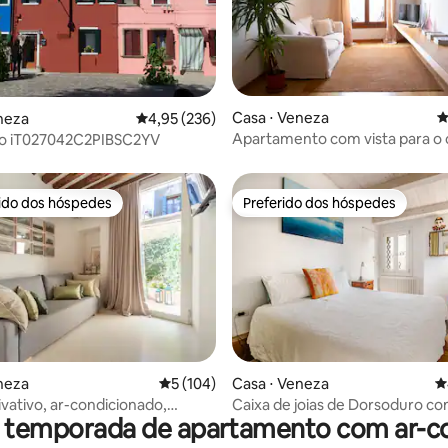
édia de 5, 338 avaliações
Casa ⋅ Veneza
4
neza
4,95 de uma avaliação média de 5, 236 avalia
4,95 (236)
Apartamento com vista para o 
no iT027042C2PIBSC2YV
rido dos hóspedes
Preferido dos hóspedes
 melhores preferidos dos hóspedes
Preferido dos hóspedes
édia de 5, 253 avaliações
neza
5 de uma avaliação média de 5, 104 avalia
5 (104)
Casa ⋅ Veneza
4
ivativo, ar-condicionado,
Caixa de joias de Dorsoduro co
r temporada de apartamento com ar-c
e lavar e secar roupa
privativo