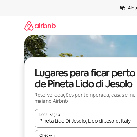
Pular
Algu
para
o
conteúdo
Lugares para ficar perto
de Pineta Lido di Jesolo
Reserve locações por temporada, casas e mu
mais no Airbnb
Localização
Quando os resultados estiverem disponíveis, expl
Check-in