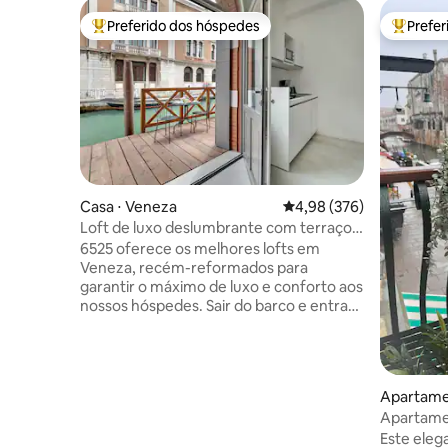
Preferido dos hóspedes
Prefe
Entre os melhores preferidos dos hóspedes
Entre os
Casa ⋅ Veneza
4,98 de uma avaliação m
4,98 (376)
Loft de luxo deslumbrante com terraço
privativo no canal
6525 oferece os melhores lofts em
Veneza, recém-reformados para
garantir o máximo de luxo e conforto aos
nossos hóspedes. Sair do barco e entrar
na casa será possível graças ao lindo
terraço privativo que oferece espaço
para jantar ou tomar um coquetel
assistindo ao pôr do sol. Você pode
Apartame
chegar a Rialto ou San Marco em apenas
Apartamen
5/10 minutos e desfrutar do bairro mais
superestil
Este eleg
animado de Veneza, com muitas lojas e