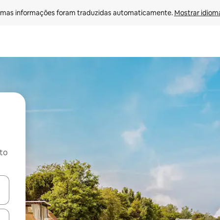
mas informações foram traduzidas automaticamente. 
Mostrar idioma
ito
ore-os usando as seta para cima e para baixo do teclado ou tocando e