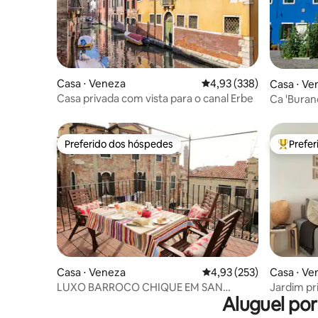
Casa ⋅ Veneza
4,93 de uma avaliação m
4,93 (338)
Casa ⋅ Ve
Casa privada com vista para o canal Erbe
Ca 'Bura
Preferido dos hóspedes
Prefe
Preferido dos hóspedes
Entre os
Casa ⋅ Veneza
4,93 de uma avaliação m
4,93 (253)
Casa ⋅ Ve
LUXO BARROCO CHIQUE EM SAN
Jardim pr
Aluguel po
MARCO COM TERRAÇO
máquina d