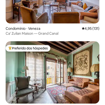
Condomínio ⋅ Veneza
4,95 de uma av
4,95 (131)
Ca' Zulian Maison — Grand Canal
Preferido dos hóspedes
Entre os melhores preferidos dos hóspedes