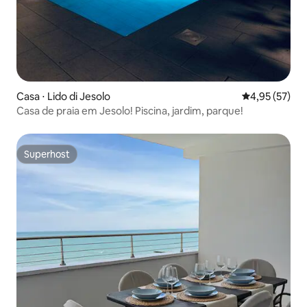
Casa ⋅ Lido di Jesolo
4,95 de uma a
4,95 (57)
Casa de praia em Jesolo! Piscina, jardim, parque!
Superhost
Superhost