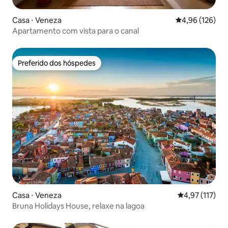
Casa ⋅ Veneza
4,96 de uma av
4,96 (126)
Apartamento com vista para o canal
Preferido dos hóspedes
Preferido dos hóspedes
Casa ⋅ Veneza
4,97 de uma av
4,97 (117)
Bruna Holidays House, relaxe na lagoa