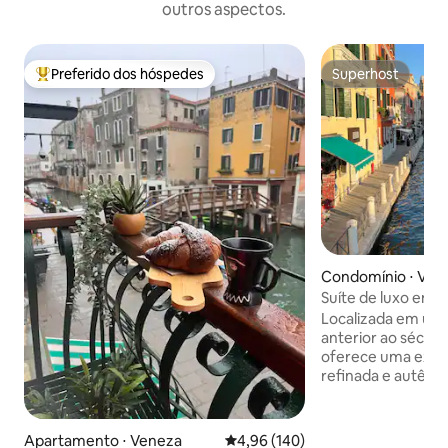
outros aspectos.
Preferido dos hóspedes
Superhost
Entre os melhores preferidos dos hóspedes
Superhost
Condomínio ⋅ Ven
Suíte de luxo em 
privativo e design
Localizada em um 
anterior ao século 
oferece uma expe
refinada e autênt
do Grande Canal, f
da Piazzale Roma (
da estação ferrovi
Apartamento ⋅ Veneza
4,96 de uma avaliação média de 
4,96 (140)