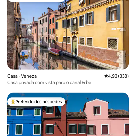
Entre os melhores preferidos dos hóspedes
Casa ⋅ Veneza
4,93 de uma av
4,93 (338)
Casa privada com vista para o canal Erbe
Preferido dos hóspedes
Entre os melhores preferidos dos hóspedes