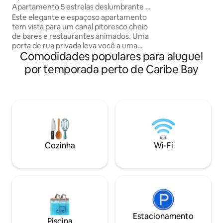
garantindo uma che
Apartamento 5 estrelas deslumbrante e
acesso a todas as
superestiloso à beira do canal!
Este elegante e espaçoso apartamento
Com vista para u
tem vista para um canal pitoresco cheio
tranquilo e pitore
de bares e restaurantes animados. Uma
metros do encantad
porta de rua privada leva você a uma
suíte oferece uma
Comodidades populares para aluguel
área de serviço no piso térreo (lavadora
encantadora, idea
e secadora) e, em seguida, no andar de
por temporada perto de Caribe Bay
procuram conforto
cima, você entra em um espaço
deslumbrante projetado por arquitetos,
composto por uma cozinha totalmente
equipada + área de jantar, um elegante
salão, 2 quartos grandes com camas
super-king e 2 banheiros, um com uma
luxuosa banheira independente.
Também temos um sofá-cama de casal
Cozinha
Wi-Fi
confortável na sala de estar que pode
acomodar duas pessoas.
Estacionamento
Piscina