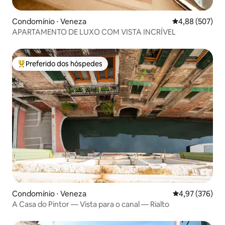
Condomínio ⋅ Veneza
4,88 de uma ava
4,88 (507)
APARTAMENTO DE LUXO COM VISTA INCRÍVEL
Preferido dos hóspedes
Entre os melhores preferidos dos hóspedes
Condomínio ⋅ Veneza
4,97 de uma av
4,97 (376)
A Casa do Pintor — Vista para o canal — Rialto