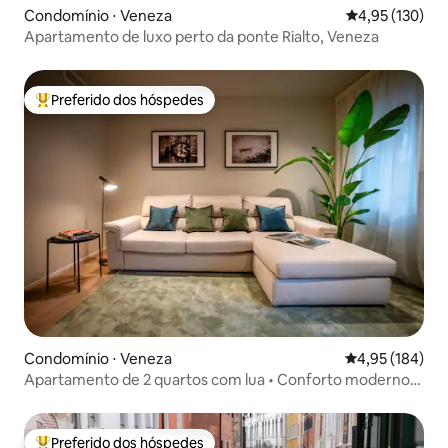
Condomínio ⋅ Veneza
4,95 de uma av
4,95 (130)
Apartamento de luxo perto da ponte Rialto, Veneza
Preferido dos hóspedes
Entre os melhores preferidos dos hóspedes
Condomínio ⋅ Veneza
4,95 de uma av
4,95 (184)
Apartamento de 2 quartos com lua • Conforto moderno,
perto de Veneza
Preferido dos hóspedes