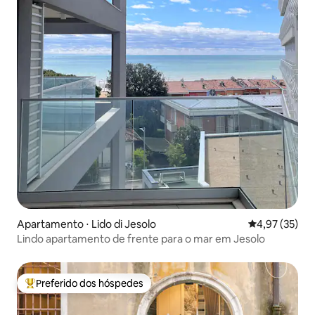
Apartamento ⋅ Lido di Jesolo
4,97 de uma a
4,97 (35)
Lindo apartamento de frente para o mar em Jesolo
Preferido dos hóspedes
Entre os melhores preferidos dos hóspedes