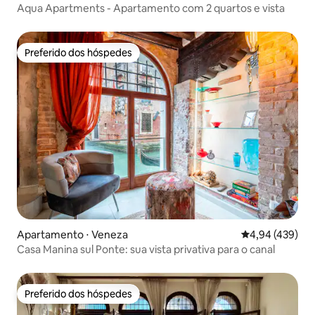
Aqua Apartments - Apartamento com 2 quartos e vista
Preferido dos hóspedes
Preferido dos hóspedes
Apartamento ⋅ Veneza
4,94 de uma av
4,94 (439)
Casa Manina sul Ponte: sua vista privativa para o canal
Preferido dos hóspedes
Preferido dos hóspedes