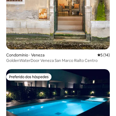
Condomínio ⋅ Veneza
5 de uma a
5 (14)
GoldenWaterDoor Veneza San Marco Rialto Centro
Preferido dos hóspedes
Preferido dos hóspedes