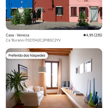
Casa ⋅ Veneza
4,95 de uma av
4,95 (235)
Ca 'Burano iT027042C2PIBSC2YV
Preferido dos hóspedes
Preferido dos hóspedes