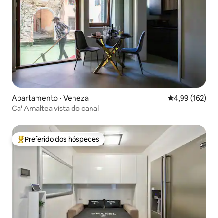
Apartamento ⋅ Veneza
4,99 de uma av
4,99 (162)
Ca' Amaltea vista do canal
Preferido dos hóspedes
Entre os melhores preferidos dos hóspedes