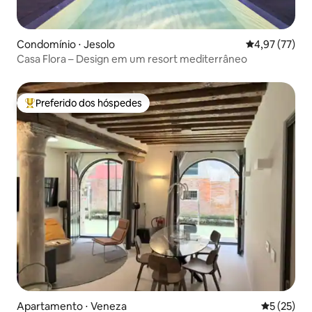
Condomínio ⋅ Jesolo
4,97 de uma a
4,97 (77)
Casa Flora – Design em um resort mediterrâneo
Preferido dos hóspedes
Entre os melhores preferidos dos hóspedes
Apartamento ⋅ Veneza
5 de uma a
5 (25)