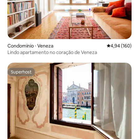
Condomínio ⋅ Veneza
4,94 de uma av
4,94 (160)
Lindo apartamento no coração de Veneza
Superhost
Superhost