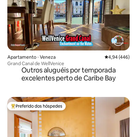
Apartamento ⋅ Veneza
4,94 de uma ava
4,94 (446)
Grand Canal de WellVenice
Outros aluguéis por temporada
excelentes perto de Caribe Bay
Preferido dos hóspedes
Entre os melhores preferidos dos hóspedes