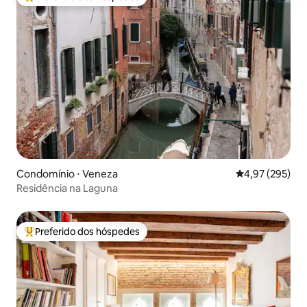
Entre os melhores preferidos dos hóspedes
Condomínio ⋅ Veneza
4,97 de uma av
4,97 (295)
Residência na Laguna
Preferido dos hóspedes
Entre os melhores preferidos dos hóspedes