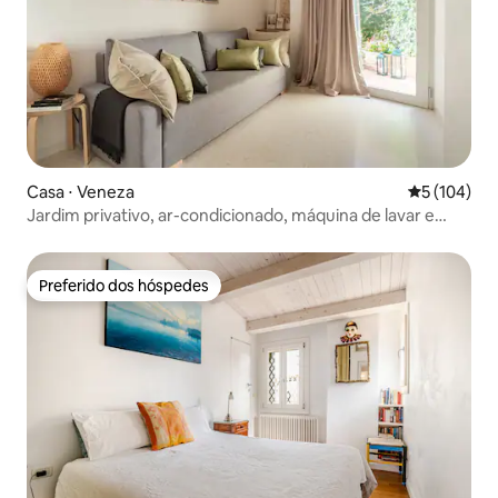
Casa ⋅ Veneza
5 de uma av
5 (104)
Jardim privativo, ar-condicionado, máquina de lavar e
secar roupa
Preferido dos hóspedes
Preferido dos hóspedes