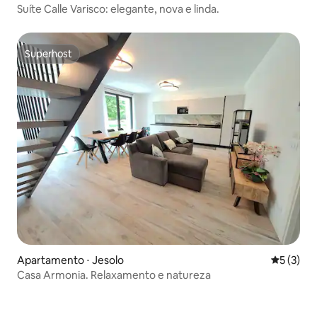
Suíte Calle Varisco: elegante, nova e linda.
Superhost
Superhost
Apartamento ⋅ Jesolo
5 de uma 
5 (3)
Casa Armonia. Relaxamento e natureza