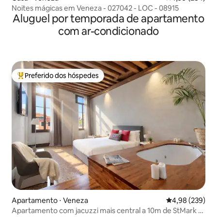
Noites mágicas em Veneza - 027042 - LOC - 08915
Aluguel por temporada de apartamento
com ar-condicionado
Preferido dos hóspedes
Entre os melhores preferidos dos hóspedes
Apartamento ⋅ Veneza
4,98 de uma ava
4,98 (239)
Apartamento com jacuzzi mais central a 10m de StMark e