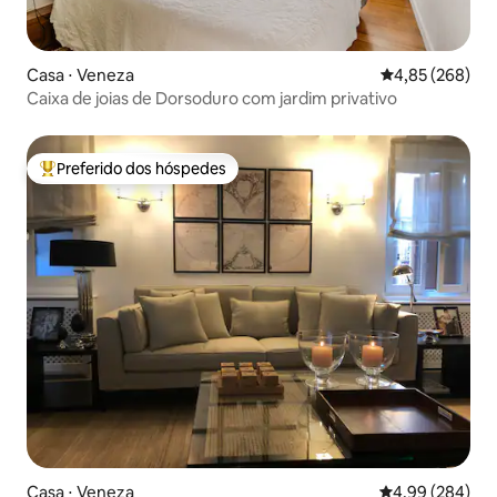
Casa ⋅ Veneza
4,85 de uma ava
4,85 (268)
Caixa de joias de Dorsoduro com jardim privativo
Preferido dos hóspedes
Entre os melhores preferidos dos hóspedes
Casa ⋅ Veneza
4,99 de uma ava
4,99 (284)