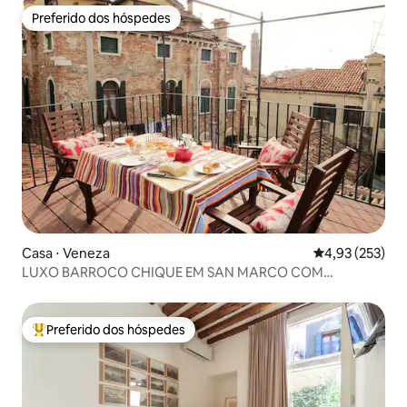
Preferido dos hóspedes
Preferido dos hóspedes
Casa ⋅ Veneza
4,93 de uma av
4,93 (253)
LUXO BARROCO CHIQUE EM SAN MARCO COM
TERRAÇO
Preferido dos hóspedes
Entre os melhores preferidos dos hóspedes