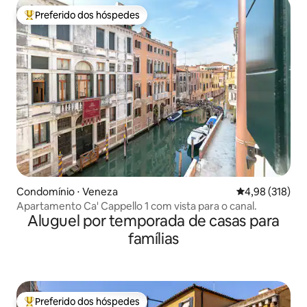
Preferido dos hóspedes
Entre os melhores preferidos dos hóspedes
Condomínio ⋅ Veneza
4,98 de uma av
4,98 (318)
Apartamento Ca' Cappello 1 com vista para o canal.
Aluguel por temporada de casas para
famílias
Preferido dos hóspedes