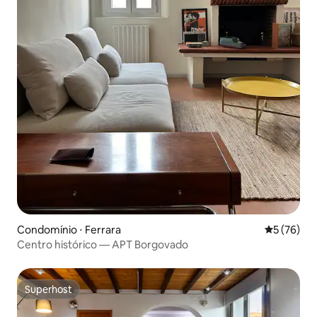
Condomínio ⋅ Ferrara
5 de uma a
5 (76)
Centro histórico — APT Borgovado
Superhost
Superhost