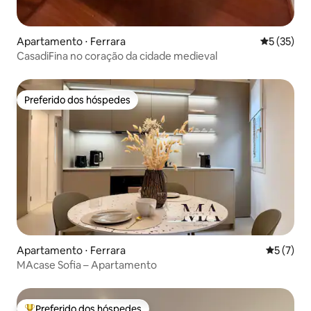
Apartamento ⋅ Ferrara
5 de uma a
5 (35)
CasadiFina no coração da cidade medieval
Preferido dos hóspedes
Preferido dos hóspedes
Apartamento ⋅ Ferrara
5 de uma 
5 (7)
MAcase Sofia – Apartamento
Preferido dos hóspedes