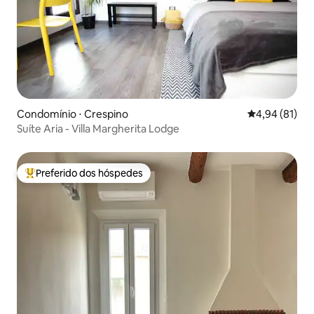
Condomínio ⋅ Crespino
4,94 de uma a
4,94 (81)
Suíte Aria - Villa Margherita Lodge
Preferido dos hóspedes
Entre os melhores preferidos dos hóspedes