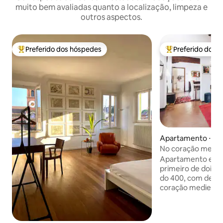
muito bem avaliadas quanto a localização, limpeza e
outros aspectos.
Preferido dos hóspedes
Preferido dos 
Entre os melhores preferidos dos hóspedes
Entre os melhore
Apartamento ⋅ Fe
No coração mediev
Ferrara
Apartamento elega
primeiro de dois andares de um prédio
do 400, com destin
coração medieval d
350 metros da Cate
um banheiro, sala, 
cozinha. A casa e