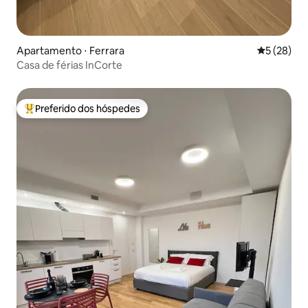
Apartamento ⋅ Ferrara
5 de uma a
5 (28)
Casa de férias InCorte
Preferido dos hóspedes
Entre os melhores preferidos dos hóspedes