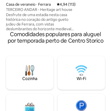
todos os conforto
Casa de veraneio ⋅ Ferrara
4,94 de uma avaliação média de 
4,94 (113)
cidade: internet, t
TERCEIRO ANDAR - Heritage art house
condicionado, máq
Desfrute de uma estadia nesta casa
máquina de lavar l
histórica no coração do antigo gueto
Catedral pode ser
judeu de Ferrara, com vistas
minutos a pé e há 
deslumbrantes do horizonte medieval
os tipos nas proxi
Comodidades populares para aluguel
da cidade e a poucos passos da catedral
e de um excelente restaurante Michelin.
por temporada perto de Centro Storico
Um apartamento no último andar, possui
um quarto principal muito grande, uma
cama king size e uma sala de estar
separada. Também inclui uma nova
smart TV, área de estar, cozinha
totalmente equipada e um banheiro
moderno. O apartamento está
localizado no terceiro andar. Observe
Cozinha
Wi-Fi
que não há elevador. Bicicletas incluídas!