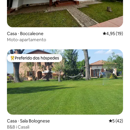
Casa ⋅ Boccaleone
4,95 de uma a
4,95 (19)
Moto-apartamento
Preferido dos hóspedes
Entre os melhores preferidos dos hóspedes
Casa ⋅ Sala Bolognese
5 de uma a
5 (42)
B&B i Casali