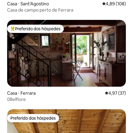
Casa ⋅ Sant'Agostino
4,89 de uma av
4,89 (108)
Casa de campo perto de Ferrara
Preferido dos hóspedes
Entre os melhores preferidos dos hóspedes
Casa ⋅ Ferrara
4,97 de uma a
4,97 (37)
0Belfiore
Preferido dos hóspedes
Preferido dos hóspedes