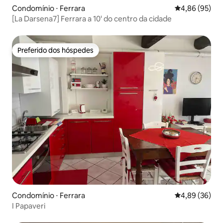
Condomínio ⋅ Ferrara
4,86 de uma a
4,86 (95)
[La Darsena7] Ferrara a 10' do centro da cidade
Preferido dos hóspedes
Preferido dos hóspedes
Condomínio ⋅ Ferrara
4,89 de uma a
4,89 (36)
I Papaveri