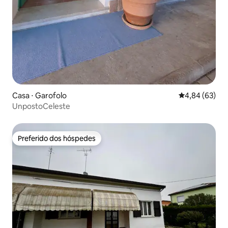
Casa ⋅ Garofolo
4,84 de uma a
4,84 (63)
UnpostoCeleste
Preferido dos hóspedes
Preferido dos hóspedes