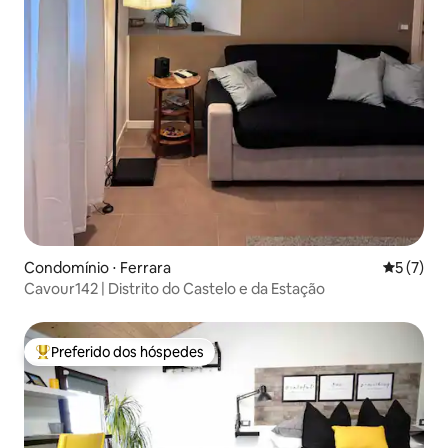
Condomínio ⋅ Ferrara
5 de uma 
5 (7)
Cavour142 | Distrito do Castelo e da Estação
Preferido dos hóspedes
Entre os melhores preferidos dos hóspedes