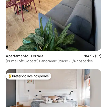
Apartamento ⋅ Ferrara
4,97 de uma a
4,97 (37)
[PrimeLoft Gobetti] Panoramic Studio - 1/4 hóspedes
Preferido dos hóspedes
Entre os melhores preferidos dos hóspedes