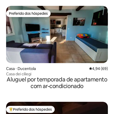
Preferido dos hóspedes
Preferido dos hóspedes
Casa ⋅ Ducentola
4,94 de uma av
4,94 (69)
Casa dei ciliegi
Aluguel por temporada de apartamento
com ar-condicionado
Preferido dos hóspedes
Entre os melhores preferidos dos hóspedes