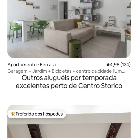
Apartamento ⋅ Ferrara
4,98 de uma av
4,98 (124)
Garagem + Jardim + Bicicletas + centro da cidade [Um
Outros aluguéis por temporada
oásis de tranquilidade]
excelentes perto de Centro Storico
Preferido dos hóspedes
Entre os melhores preferidos dos hóspedes