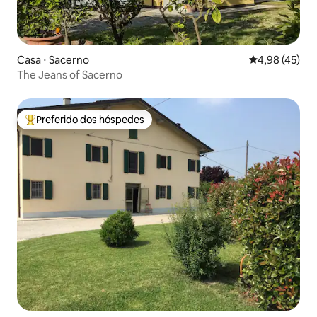
Casa ⋅ Sacerno
4,98 de uma a
4,98 (45)
The Jeans of Sacerno
Preferido dos hóspedes
Entre os melhores preferidos dos hóspedes