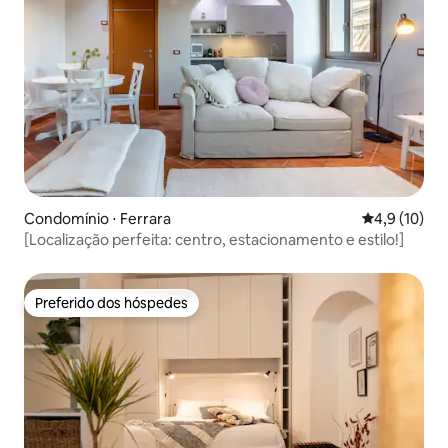
Condomínio ⋅ Ferrara
4,9 de uma a
4,9 (10)
[Localização perfeita: centro, estacionamento e estilo!]
Preferido dos hóspedes
Preferido dos hóspedes