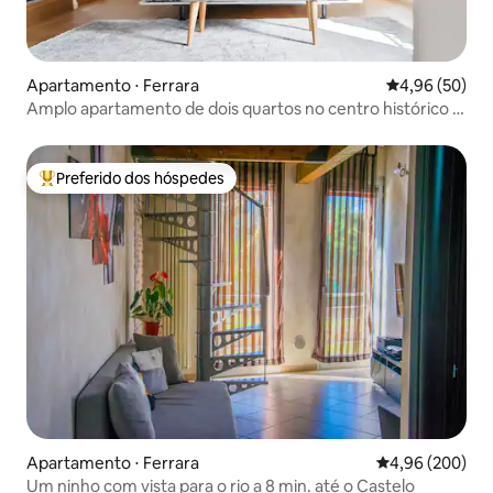
Apartamento ⋅ Ferrara
4,96 de uma a
4,96 (50)
Amplo apartamento de dois quartos no centro histórico -
The New Place
Preferido dos hóspedes
Entre os melhores preferidos dos hóspedes
Apartamento ⋅ Ferrara
4,96 de uma ava
4,96 (200)
Um ninho com vista para o rio a 8 min. até o Castelo