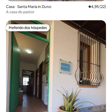
Casa ⋅ Santa Maria in Duno
4,95 de uma a
4,95 (22)
A casa do pastor
Preferido dos hóspedes
Preferido dos hóspedes