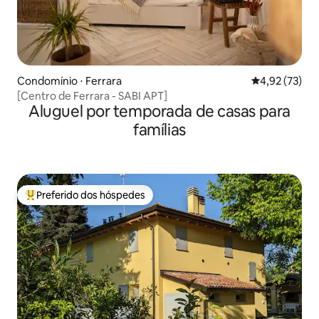
Condomínio ⋅ Ferrara
4,92 de uma a
4,92 (73)
[Centro de Ferrara - SABI APT]
Aluguel por temporada de casas para
famílias
Preferido dos hóspedes
Entre os melhores preferidos dos hóspedes