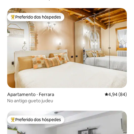
Preferido dos hóspedes
Entre os melhores preferidos dos hóspedes
Apartamento ⋅ Ferrara
4,94 de uma av
4,94 (84)
No antigo gueto judeu
Preferido dos hóspedes
Entre os melhores preferidos dos hóspedes