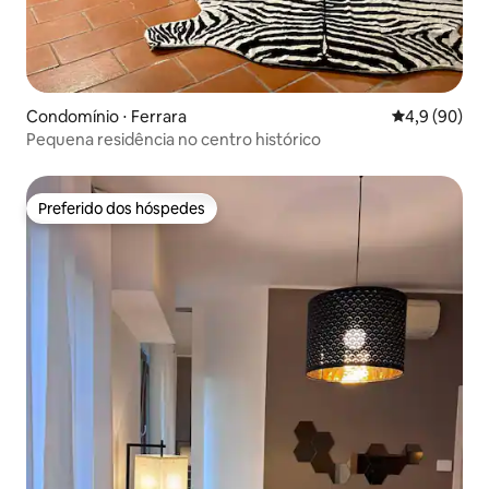
Condomínio ⋅ Ferrara
4,9 de uma a
4,9 (90)
Pequena residência no centro histórico
Preferido dos hóspedes
Preferido dos hóspedes