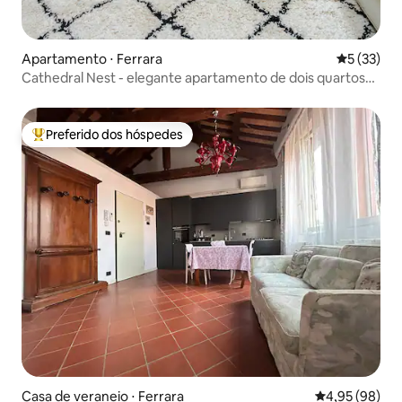
Apartamento ⋅ Ferrara
5 de uma a
5 (33)
Cathedral Nest - elegante apartamento de dois quartos
na Piazza Duomo
Preferido dos hóspedes
Entre os melhores preferidos dos hóspedes
Casa de veraneio ⋅ Ferrara
4,95 de uma a
4,95 (98)