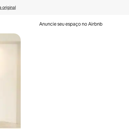
 original
Anuncie seu espaço no Airbnb
 deslizando o dedo na tela.