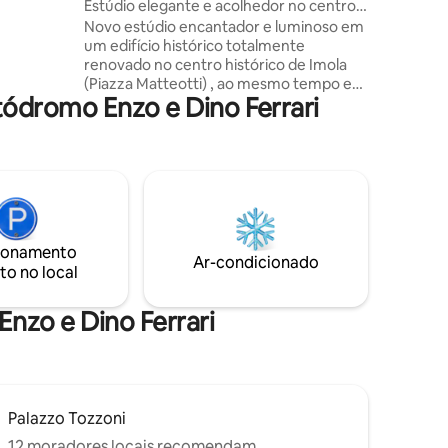
Estúdio elegante e acolhedor no centro
e
histórico
Novo estúdio encantador e luminoso em
banheiros.
um edifício histórico totalmente
renovado no centro histórico de Imola
o e
(Piazza Matteotti) , ao mesmo tempo em
do por ler isso!
ódromo Enzo e Dino Ferrari
um beco tranquilo e tranquilo. Nas
imediações, há vagas de estacionamento
pago e público, transporte público, uma
estação e uma pista de corrida a 10
minutos a pé, uma saída de rodovia de 5
km, restaurantes, tabernas, clubes, lojas
e um supermercado. Imposto turístico
de € 1,50 por dia por hóspede, máximo
ionamento
de 5 dias, diretamente para o Airbnb
Ar-condicionado
to no local
nzo e Dino Ferrari
Palazzo Tozzoni
12 moradores locais recomendam