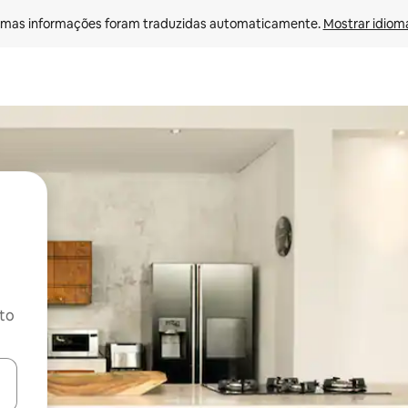
mas informações foram traduzidas automaticamente. 
Mostrar idioma
ito
ore-os usando as seta para cima e para baixo do teclado ou tocando e