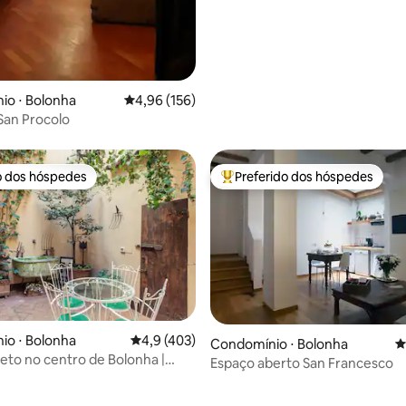
édia de 5, 205 avaliações
io ⋅ Bolonha
4,96 de uma avaliação média de 5, 156 avalia
4,96 (156)
San Procolo
o dos hóspedes
Preferido dos hóspedes
o dos hóspedes
Entre os melhores preferidos d
io ⋅ Bolonha
4,9 de uma avaliação média de 5, 403 avalia
4,9 (403)
Condomínio ⋅ Bolonha
4
reto no centro de Bolonha |
Espaço aberto San Francesco
quilo