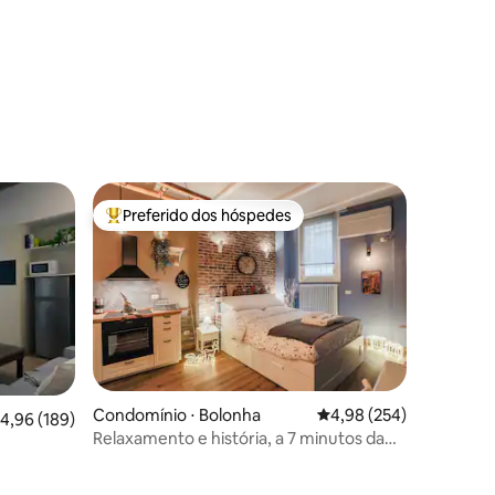
ções
Preferido dos hóspedes
os hóspedes
Entre os melhores preferidos dos hóspedes
ções
Condomínio ⋅ Bolonha
4,98 de uma avaliação m
4,98 (254)
,96 de uma avaliação média de 5, 189 avaliações
4,96 (189)
Relaxamento e história, a 7 minutos da
Piazza Maggiore