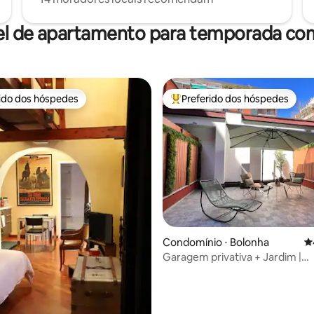
el de apartamento para temporada com
rido dos hóspedes
Preferido dos hóspedes
 melhores preferidos dos hóspedes
Entre os melhores preferidos d
Condomínio ⋅ Bolonha
4
Garagem privativa + Jardim |
Apartamento novo | Sem ZTL