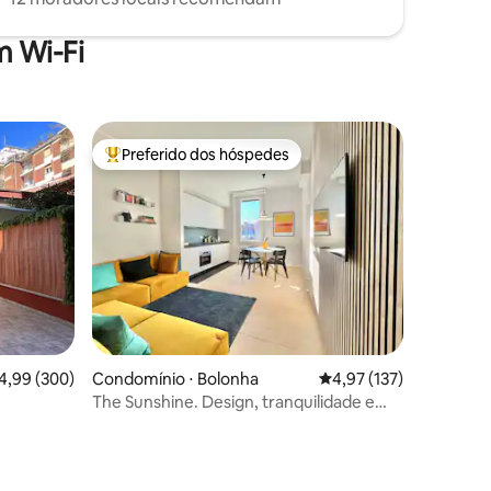
 Wi-Fi
Preferido dos hóspedes
os hóspedes
Entre os melhores preferidos dos hóspedes
,99 de uma avaliação média de 5, 300 avaliações
4,99 (300)
Condomínio ⋅ Bolonha
4,97 de uma avaliação 
4,97 (137)
The Sunshine. Design, tranquilidade e
ducha indulgente