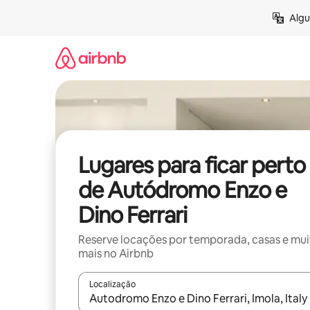
Pular
Algu
para
o
conteúdo
Lugares para ficar perto
de Autódromo Enzo e
Dino Ferrari
Reserve locações por temporada, casas e mu
mais no Airbnb
Localização
Quando os resultados estiverem disponíveis, expl