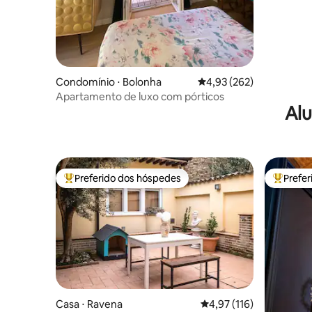
Condomínio ⋅ Bolonha
4,93 de uma avaliação m
4,93 (262)
Apartamento de luxo com pórticos
Alu
Preferido dos hóspedes
Prefe
Entre os melhores preferidos dos hóspedes
Entre os
Casa ⋅ Ravena
4,97 de uma avaliação m
4,97 (116)