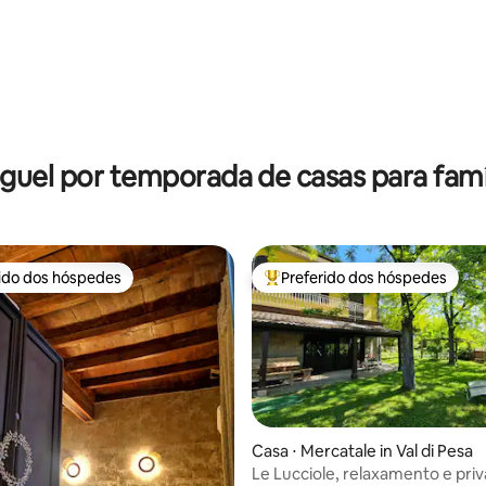
édia de 5, 262 avaliações
guel por temporada de casas para famí
rido dos hóspedes
Preferido dos hóspedes
 melhores preferidos dos hóspedes
Entre os melhores preferidos d
Casa ⋅ Mercatale in Val di Pesa
Le Lucciole, relaxamento e pri
édia de 5, 116 avaliações