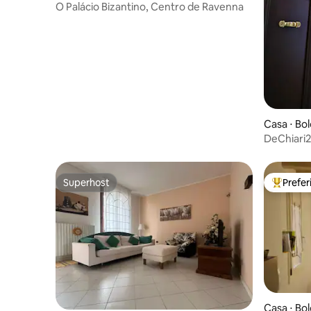
O Palácio Bizantino, Centro de Ravenna
Casa ⋅ Bo
DeChiari2
de vida d
Superhost
Prefe
Superhost
Entre os
Casa ⋅ Bo