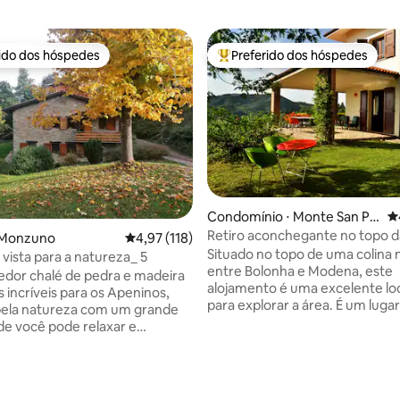
rido dos hóspedes
Preferido dos hóspedes
 melhores preferidos dos hóspedes
Entre os melhores preferidos d
édia de 5, 190 avaliações
Condomínio ⋅ Monte San Pie
4
tro
Retiro aconchegante no topo da
 Monzuno
4,97 de uma avaliação média de 5, 118 avalia
4,97 (118)
com decoração de meados do s
Situado no topo de uma colina
vista para a natureza_ 5
ar-condicionado em todo o es
entre Bolonha e Modena, este
dor chalé de pedra e madeira
alojamento é uma excelente lo
 incríveis para os Apeninos,
para explorar a área. É um lugar
pela natureza com um grande
tranquilo, com vistas panorâmicas e a
de você pode relaxar e
conveniência de ter excelente
 do pôr do sol espetacular. Será
restaurantes locais (e produto
 hospedá-lo no piso térreo,
vinho) nas proximidades. A cas
icado ao B&B. Os quartos
decorada com design e mobiliár
 acolhedores têm entradas