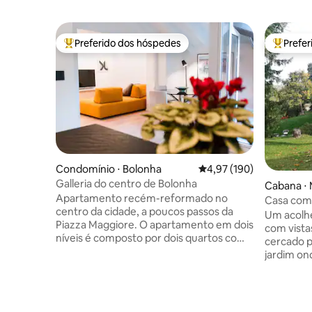
Preferido dos hóspedes
Prefe
Entre os melhores preferidos dos hóspedes
Entre os
Condomínio ⋅ Bolonha
4,97 de uma avaliação m
4,97 (190)
Galleria do centro de Bolonha
Cabana ⋅
Apartamento recém-reformado no
Casa com 
centro da cidade, a poucos passos da
Um acolhe
Piazza Maggiore. O apartamento em dois
com vistas
níveis é composto por dois quartos com
cercado 
banheiros privativos, sala de estar com
jardim on
cozinha no andar de baixo, dois
desfrutar
pequenos terraços (um por andar), um
um prazer
mezanino e uma lavanderia. O
que é ded
apartamento está equipado com todos
quentes e