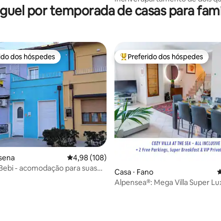
guel por temporada de casas para famí
com varanda em Rimini Mare
rido dos hóspedes
Preferido dos hóspedes
 melhores preferidos dos hóspedes
Entre os melhores preferidos d
édia de 5, 116 avaliações
sena
4,98 de uma avaliação média de 5, 108 avalia
4,98 (108)
 Bebi - acomodação para suas
Casa ⋅ Fano
4
Alpensea®: Mega Villa Super L
- Mar