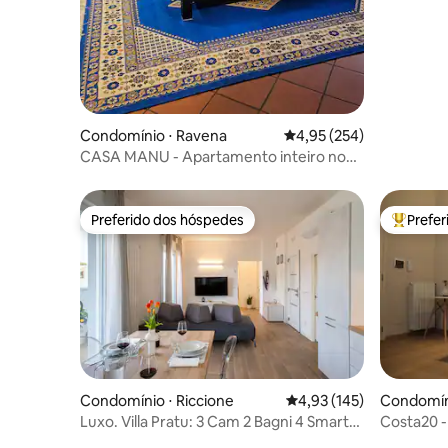
privado
Condomínio ⋅ Ravena
4,95 de uma avaliação m
4,95 (254)
CASA MANU - Apartamento inteiro no
centro da cidade
Preferido dos hóspedes
Prefe
Preferido dos hóspedes
Entre os
Condomínio ⋅ Riccione
4,93 de uma avaliação m
4,93 (145)
Condomín
Luxo. Villa Pratu: 3 Cam 2 Bagni 4 Smart
Costa20 -
TV + AC
novo em 