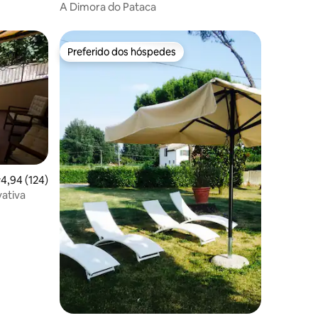
A Dimora do Pataca
Preferido dos hóspedes
Preferido dos hóspedes
ções
,94 de uma avaliação média de 5, 124 avaliações
4,94 (124)
ativa