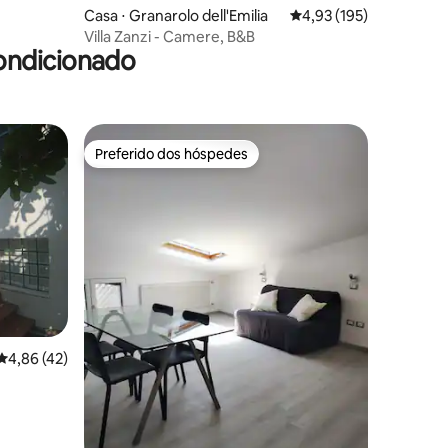
Casa ⋅ Granarolo dell'Emilia
4,93 de uma avaliação 
4,93 (195)
Villa Zanzi - Camere, B&B
ondicionado
Preferido dos hóspedes
Preferido dos hóspedes
ções
4,86 de uma avaliação média de 5, 42 avaliações
4,86 (42)