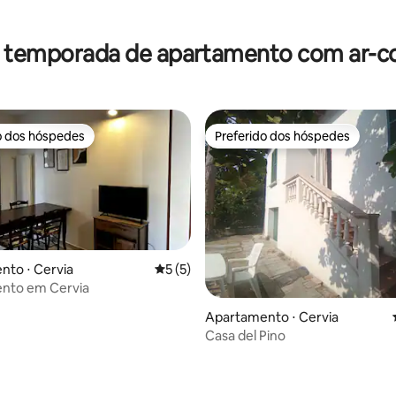
r temporada de apartamento com ar-c
o dos hóspedes
Preferido dos hóspedes
o dos hóspedes
Preferido dos hóspedes
to ⋅ Cervia
5 de uma avaliação média de 5, 5 avalia
5 (5)
nto em Cervia
Apartamento ⋅ Cervia
Casa del Pino