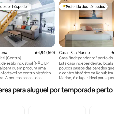
rido dos hóspedes
Preferido dos hóspedes
 melhores preferidos dos hóspedes
Entre os melhores preferidos d
média de 5, 80 avaliações
vena
4,94 de uma avaliação média de 5, 160 avalia
4,94 (160)
Casa ⋅ San Marino
4
ieri [Centro]
Casa "Independente" perto do
Histórico
 de estilo industrial (NÃO EM
Esta casa independente, localiz
eal para quem procura uma
poucos passos das paredes qu
onfortável no centro histórico
o centro histórico da República
a. A poucos passos dos
Marino, é o lugar ideal para qu
os do patrimônio da UNESCO,
procura relaxamento, privacid
ço de conceito aberto oferece
vista deslumbrante para as mo
es para aluguel por temporada perto de
sfera moderna e acolhedora.
ao redor. A casa, moderna e c
la de estar com pé direito alto,
atenção aos detalhes, é perfeit
nelas e mobiliário minimalista
famílias, casais ou pequenos g
mbiente único. Equipado com
querem viver uma experiência
otalmente equipada, banheiro
inesquecível. Espaços amplos 