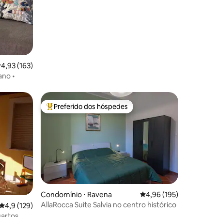
,93 de uma avaliação média de 5, 163 avaliações
4,93 (163)
ano •
Preferido dos hóspedes
Entre os melhores preferidos dos hóspedes
ções
Condomínio ⋅ Ravena
4,96 de uma avaliação 
4,96 (195)
AllaRocca Suite Salvia no centro histórico
4,9 de uma avaliação média de 5, 129 avaliações
4,9 (129)
uartos