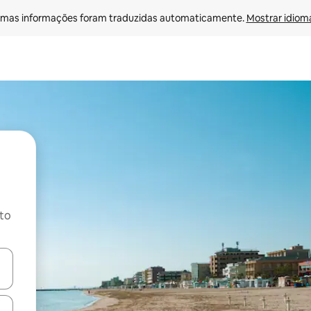
mas informações foram traduzidas automaticamente. 
Mostrar idioma
ito
ore-os usando as seta para cima e para baixo do teclado ou tocando e