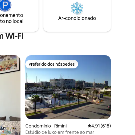
ra todos
bicicletas que estão incluídas no preço da
ento
estadia. Todas as vistas são sobre a
rta da
ionamento
propriedade privada do condomínio, o
Ar-condicionado
são bem-
to no local
que proporciona uma maior privacidade.
 Wi-Fi
Preferido dos hóspedes
Preferido dos hóspedes
ções
Condomínio ⋅ Rimini
4,91 de uma avaliação 
4,91 (618)
Estúdio de luxo em frente ao mar