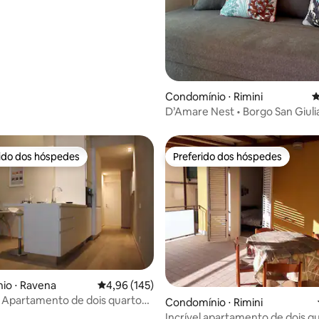
édia de 5, 254 avaliações
Condomínio ⋅ Rimini
4
D’Amare Nest • Borgo San Giuli
rido dos hóspedes
Preferido dos hóspedes
 melhores preferidos dos hóspedes
Preferido dos hóspedes
édia de 5, 145 avaliações
io ⋅ Ravena
4,96 de uma avaliação média de 5, 145 avalia
4,96 (145)
 Apartamento de dois quartos
Condomínio ⋅ Rimini
pleno centro
Incrível apartamento de dois q