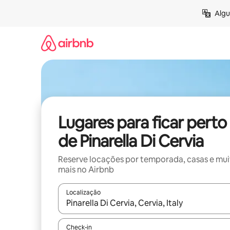
Pular
Algu
para
o
conteúdo
Lugares para ficar perto
de Pinarella Di Cervia
Reserve locações por temporada, casas e mu
mais no Airbnb
Localização
Quando os resultados estiverem disponíveis, expl
Check-in