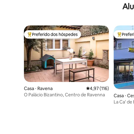
Alu
Preferido dos hóspedes
Prefe
Entre os melhores preferidos dos hóspedes
Entre os
Casa ⋅ Ravena
4,97 de uma avaliação m
4,97 (116)
O Palácio Bizantino, Centro de Ravenna
Casa ⋅ Ce
La Ca' de
estadias