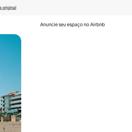
 original
Anuncie seu espaço no Airbnb
 deslizando o dedo na tela.