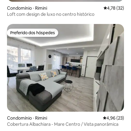
Condomínio ⋅ Rimini
4,78 de uma a
4,78 (32)
Loft com design de luxo no centro histórico
Preferido dos hóspedes
Preferido dos hóspedes
Condomínio ⋅ Rimini
4,96 de uma a
4,96 (23)
Cobertura Albachiara - Mare Centro / Vista panorâmica