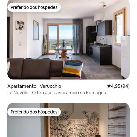
Preferido dos hóspedes
Preferido dos hóspedes
Apartamento ⋅ Verucchio
4,95 de uma a
4,95 (94)
Le Nuvole - O terraço panorâmico na Romagna
Preferido dos hóspedes
Preferido dos hóspedes