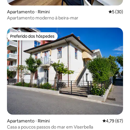
Apartamento ⋅ Rimini
5 de uma a
5 (30)
Apartamento moderno à beira-mar
Preferido dos hóspedes
Preferido dos hóspedes
Apartamento ⋅ Rimini
4,79 de uma a
4,79 (67)
Casa a poucos passos do mar em Viserbella