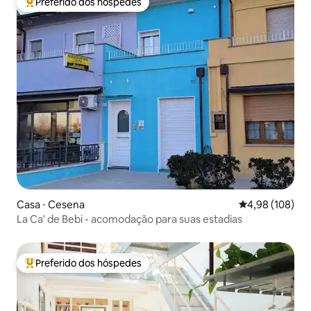
Preferido dos hóspedes
Entre os melhores preferidos dos hóspedes
Casa ⋅ Cesena
4,98 de uma av
4,98 (108)
La Ca' de Bebi - acomodação para suas estadias
Preferido dos hóspedes
Entre os melhores preferidos dos hóspedes