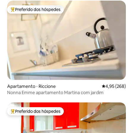
Preferido dos hóspedes
Entre os melhores preferidos dos hóspedes
Apartamento ⋅ Riccione
4,95 de uma ava
4,95 (268)
Nonna Emme apartamento Martina com jardim
Preferido dos hóspedes
Entre os melhores preferidos dos hóspedes