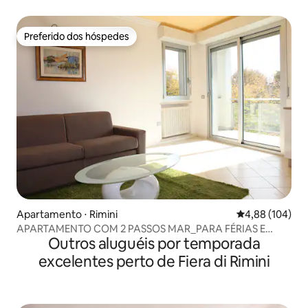
Preferido dos hóspedes
Preferido dos hóspedes
Apartamento ⋅ Rimini
4,88 de uma av
4,88 (104)
APARTAMENTO COM 2 PASSOS MAR_PARA FÉRIAS E
Outros aluguéis por temporada
FEIRAS
excelentes perto de Fiera di Rimini