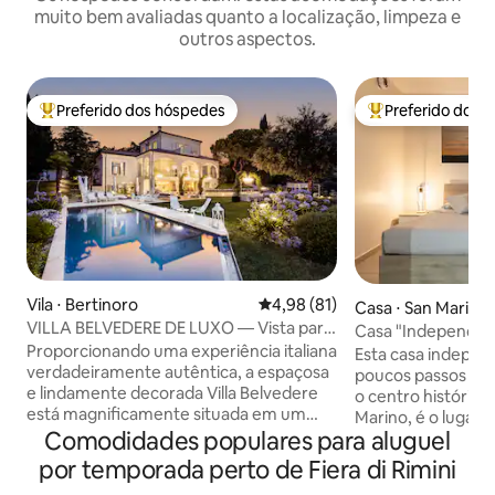
muito bem avaliadas quanto a localização, limpeza e
outros aspectos.
Preferido dos hóspedes
Preferido dos 
Entre os melhores preferidos dos hóspedes
Entre os melhore
Vila ⋅ Bertinoro
4,98 de uma avaliação média de
4,98 (81)
Casa ⋅ San Marino
VILLA BELVEDERE DE LUXO — Vista para
Casa "Independen
o mar com piscina e spa
Proporcionando uma experiência italiana
Histórico
Esta casa independ
verdadeiramente autêntica, a espaçosa
poucos passos da
e lindamente decorada Villa Belvedere
o centro histórico
está magnificamente situada em um
Marino, é o lugar 
canto único da antiga vila de Bertinoro,
Comodidades populares para aluguel
procura relaxamen
com vistas deslumbrantes para as
vista deslumbrant
por temporada perto de Fiera di Rimini
colinas, mar e litoral tranquilos e
ao redor. A casa,