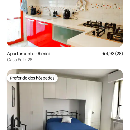
Apartamento ⋅ Rimini
4,93 de uma a
4,93 (28)
Casa Feliz 28
Preferido dos hóspedes
Preferido dos hóspedes