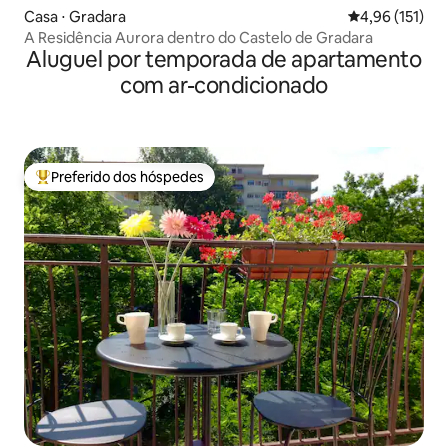
Casa ⋅ Gradara
4,96 de uma av
4,96 (151)
A Residência Aurora dentro do Castelo de Gradara
Aluguel por temporada de apartamento
com ar-condicionado
Preferido dos hóspedes
Entre os melhores preferidos dos hóspedes