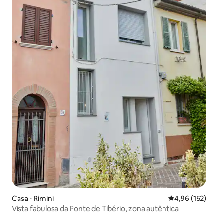
Casa ⋅ Rimini
4,96 de uma av
4,96 (152)
Vista fabulosa da Ponte de Tibério, zona autêntica