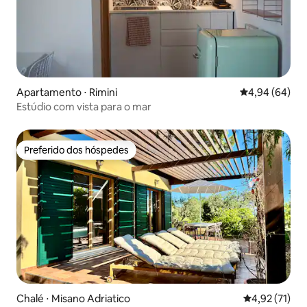
Apartamento ⋅ Rimini
4,94 de uma av
4,94 (64)
Estúdio com vista para o mar
Preferido dos hóspedes
Preferido dos hóspedes
Chalé ⋅ Misano Adriatico
4,92 de uma a
4,92 (71)