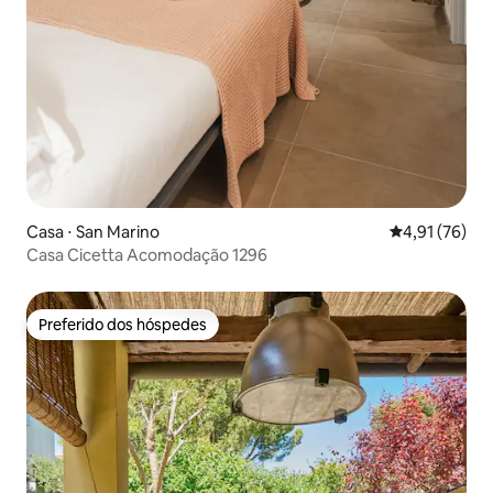
Casa ⋅ San Marino
4,91 de uma a
4,91 (76)
Casa Cicetta Acomodação 1296
Preferido dos hóspedes
Preferido dos hóspedes