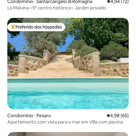
Condomínio ⋅ Santarcangelo di Romagna
4,94 de uma a
4,94 (72)
La Malvina ~5* centro histórico~ Jardim privado
Preferido dos hóspedes
Entre os melhores preferidos dos hóspedes
Condomínio ⋅ Pesaro
4,98 de uma a
4,98 (65)
Apartamento com vista para o mar em Villa com piscina