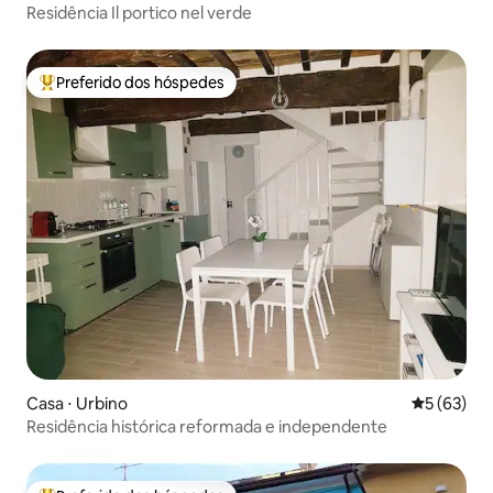
Residência Il portico nel verde
Preferido dos hóspedes
Entre os melhores preferidos dos hóspedes
Casa ⋅ Urbino
5 de uma a
5 (63)
Residência histórica reformada e independente