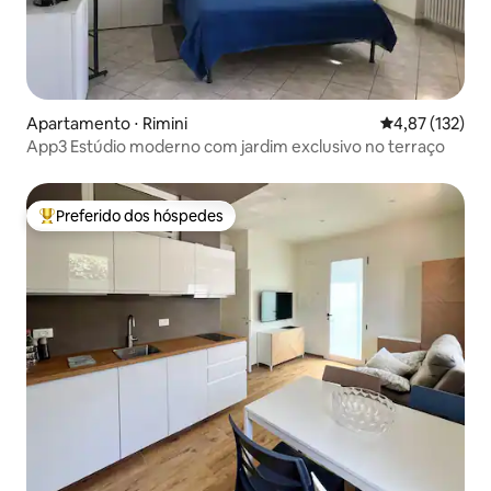
Apartamento ⋅ Rimini
4,87 de uma av
4,87 (132)
App3 Estúdio moderno com jardim exclusivo no terraço
Preferido dos hóspedes
Entre os melhores preferidos dos hóspedes