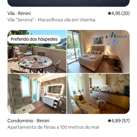
Vila ⋅ Rimini
4,95 de uma a
4,95 (20)
Vila "Serena" - Maravilhosa vila em Viserba
Preferido dos hóspedes
Preferido dos hóspedes
Condomínio ⋅ Rimini
4,89 de uma a
4,89 (57)
Apartamento de férias a 100 metros do mar