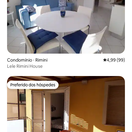
Condomínio ⋅ Rimini
4,99 de uma av
4,99 (99)
Lele Rimini House
Preferido dos hóspedes
Preferido dos hóspedes