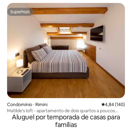
Superhost
Superhost
Condomínio ⋅ Rimini
4,84 de uma av
4,84 (140)
Matilde's loft - apartamento de dois quartos a poucos
Aluguel por temporada de casas para
passos do mar
famílias