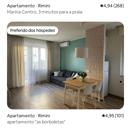
Apartamento ⋅ Rimini
4,94 de uma ava
4,94 (268)
Marina Centro, 3 minutos para a praia.
Preferido dos hóspedes
Preferido dos hóspedes
Apartamento ⋅ Rimini
4,95 de uma av
4,95 (101)
apartamento "as borboletas"