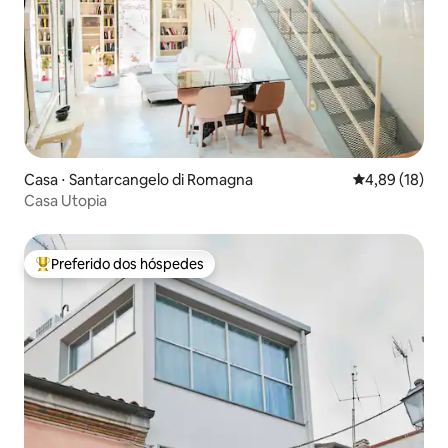
Casa ⋅ Santarcangelo di Romagna
4,89 de uma a
4,89 (18)
Casa Utopia
Preferido dos hóspedes
Entre os melhores preferidos dos hóspedes