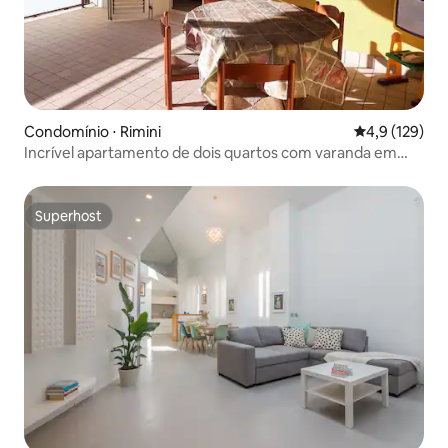
Condomínio ⋅ Rimini
4,9 de uma av
4,9 (129)
Incrível apartamento de dois quartos com varanda em
Rimini Mare
Superhost
Superhost