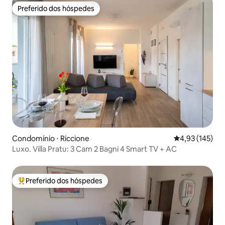
Preferido dos hóspedes
Preferido dos hóspedes
Condomínio ⋅ Riccione
4,93 de uma av
4,93 (145)
Luxo. Villa Pratu: 3 Cam 2 Bagni 4 Smart TV + AC
Preferido dos hóspedes
Entre os melhores preferidos dos hóspedes