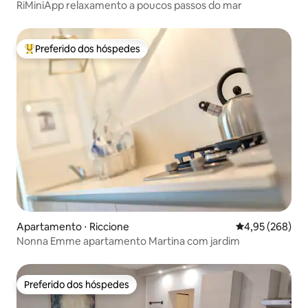
RiMiniApp relaxamento a poucos passos do mar
Preferido dos hóspedes
Entre os melhores preferidos dos hóspedes
Apartamento ⋅ Riccione
4,95 de uma ava
4,95 (268)
Nonna Emme apartamento Martina com jardim
Preferido dos hóspedes
Preferido dos hóspedes