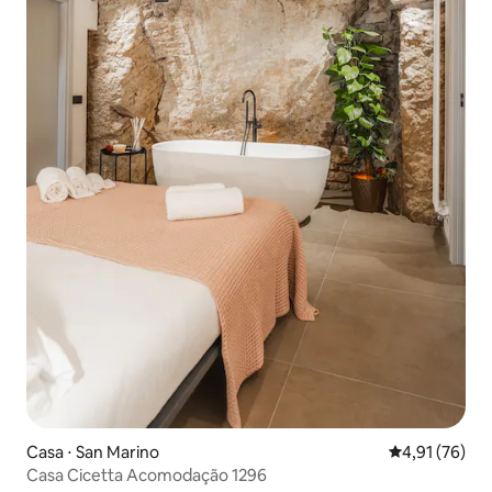
Casa ⋅ San Marino
4,91 de uma a
4,91 (76)
Casa Cicetta Acomodação 1296