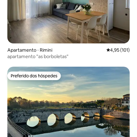
Apartamento ⋅ Rimini
4,95 de uma av
4,95 (101)
apartamento "as borboletas"
Preferido dos hóspedes
Preferido dos hóspedes