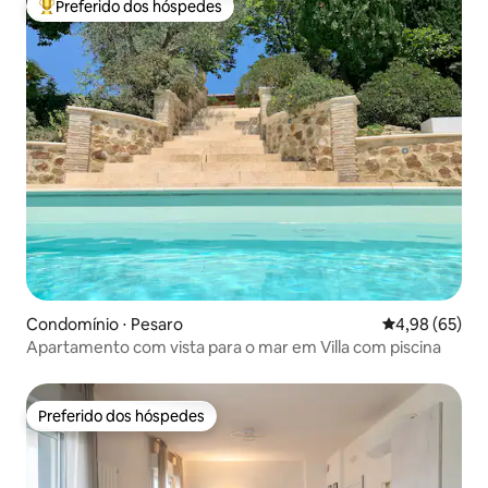
Preferido dos hóspedes
Entre os melhores preferidos dos hóspedes
Condomínio ⋅ Pesaro
4,98 de uma a
4,98 (65)
Apartamento com vista para o mar em Villa com piscina
Preferido dos hóspedes
Preferido dos hóspedes