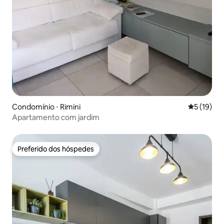
Condomínio ⋅ Rimini
5 de uma a
5 (19)
Apartamento com jardim
Preferido dos hóspedes
Preferido dos hóspedes