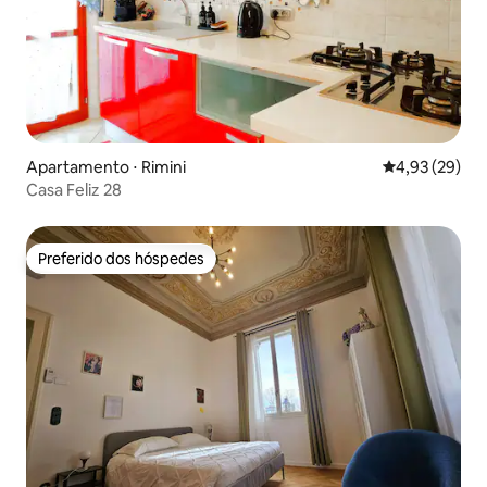
Apartamento ⋅ Rimini
4,93 de uma a
4,93 (29)
Casa Feliz 28
Preferido dos hóspedes
Preferido dos hóspedes