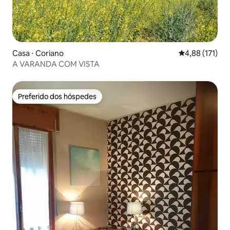
Casa ⋅ Coriano
4,88 de uma av
4,88 (171)
A VARANDA COM VISTA
Preferido dos hóspedes
Preferido dos hóspedes