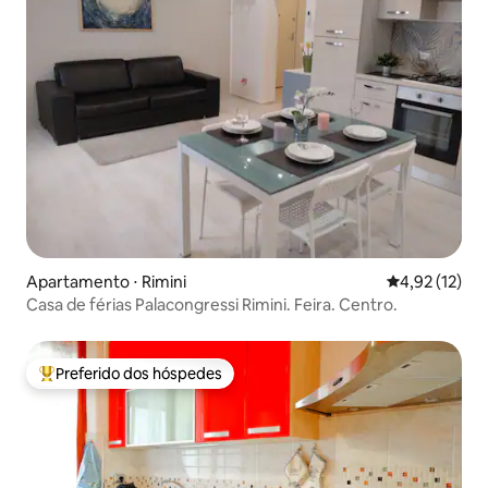
Apartamento ⋅ Rimini
4,92 de uma a
4,92 (12)
Casa de férias Palacongressi Rimini. Feira. Centro.
Preferido dos hóspedes
Entre os melhores preferidos dos hóspedes