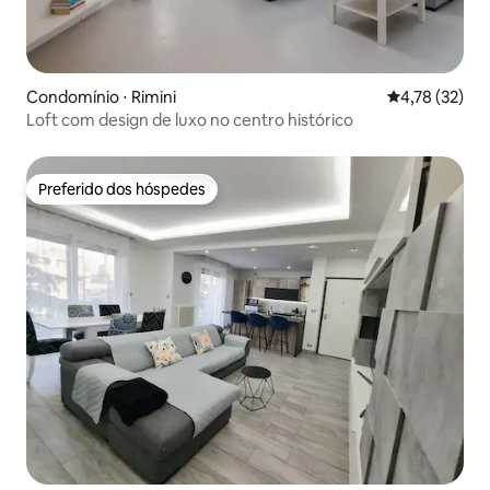
Condomínio ⋅ Rimini
4,78 de uma a
4,78 (32)
Loft com design de luxo no centro histórico
Preferido dos hóspedes
Preferido dos hóspedes