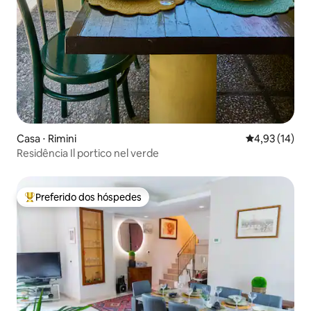
Casa ⋅ Rimini
4,93 de uma a
4,93 (14)
Residência Il portico nel verde
Preferido dos hóspedes
Entre os melhores preferidos dos hóspedes