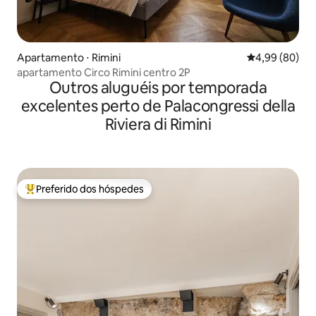
Apartamento ⋅ Rimini
4,99 de uma av
4,99 (80)
apartamento Circo Rimini centro 2P
Outros aluguéis por temporada
excelentes perto de Palacongressi della
Riviera di Rimini
Preferido dos hóspedes
Entre os melhores preferidos dos hóspedes