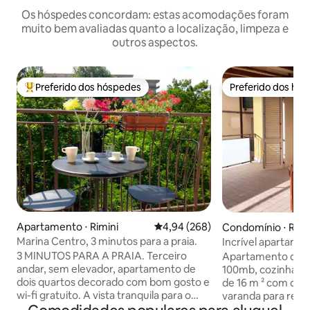
Os hóspedes concordam: estas acomodações foram
muito bem avaliadas quanto a localização, limpeza e
outros aspectos.
Preferido dos hóspedes
Preferido dos hó
Entre os melhores preferidos dos hóspedes
Preferido dos hó
Apartamento ⋅ Rimini
4,94 de uma avaliação média de 5
4,94 (268)
Condomínio ⋅ Rimi
Marina Centro, 3 minutos para a praia.
Incrível apartame
com varanda em R
3 MINUTOS PARA A PRAIA. Terceiro
Apartamento de 6
andar, sem elevador, apartamento de
100mb, cozinha eq
dois quartos decorado com bom gosto e
de 16 m ² com cad
wi-fi gratuito. A vista tranquila para o
varanda para refei
jardim no último andar é ideal para
ondas, banheiro c