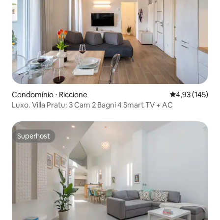
Condomínio ⋅ Riccione
4,93 de uma av
4,93 (145)
Luxo. Villa Pratu: 3 Cam 2 Bagni 4 Smart TV + AC
Superhost
Superhost