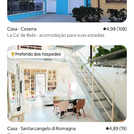
Casa ⋅ Cesena
4,98 de uma av
4,98 (108)
La Ca' de Bebi - acomodação para suas estadias
Preferido dos hóspedes
Entre os melhores preferidos dos hóspedes
Casa ⋅ Santarcangelo di Romagna
4,89 de uma a
4,89 (19)