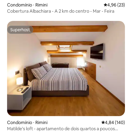
Condomínio ⋅ Rimini
4,96 de uma a
4,96 (23)
Cobertura Albachiara - A 2 km do centro - Mar - Feira
Superhost
Superhost
Condomínio ⋅ Rimini
4,84 de uma av
4,84 (140)
Matilde's loft - apartamento de dois quartos a poucos