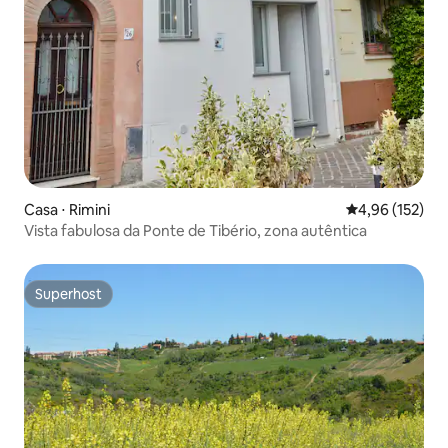
Casa ⋅ Rimini
4,96 de uma av
4,96 (152)
Vista fabulosa da Ponte de Tibério, zona autêntica
Superhost
Superhost