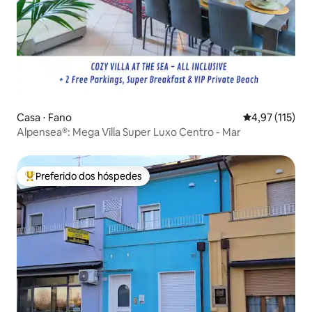
Casa ⋅ Fano
4,97 de uma av
4,97 (115)
Alpensea®: Mega Villa Super Luxo Centro - Mar
Preferido dos hóspedes
Entre os melhores preferidos dos hóspedes