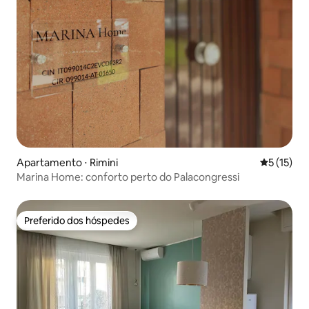
Apartamento ⋅ Rimini
5 de uma a
5 (15)
Marina Home: conforto perto do Palacongressi
Preferido dos hóspedes
Preferido dos hóspedes