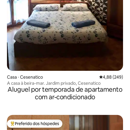
Casa ⋅ Cesenatico
4,88 de uma ava
4,88 (249)
A casa à beira-mar. Jardim privado, Cesenatico
Aluguel por temporada de apartamento
com ar-condicionado
Preferido dos hóspedes
Entre os melhores preferidos dos hóspedes