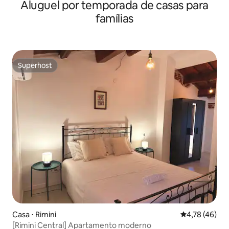
Aluguel por temporada de casas para
passos do mar
famílias
Superhost
Superhost
Casa ⋅ Rimini
4,78 de uma a
4,78 (46)
[Rimini Central] Apartamento moderno