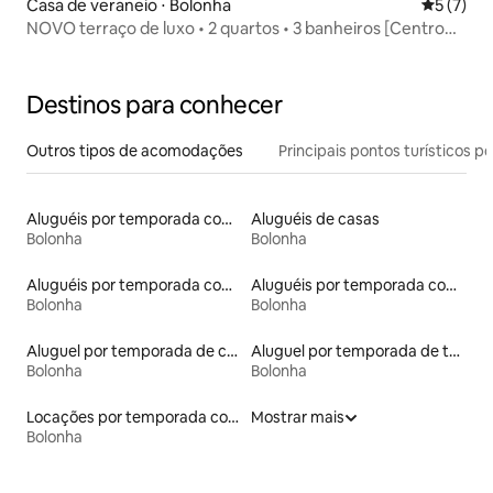
Casa de veraneio ⋅ Bolonha
5 de uma 
5 (7)
NOVO terraço de luxo • 2 quartos • 3 banheiros [Centro
Histórico]
Destinos para conhecer
Outros tipos de acomodações
Principais pontos turísticos po
Aluguéis por temporada com sauna
Aluguéis de casas
Bolonha
Bolonha
Aluguéis por temporada com suítes privativas
Aluguéis por temporada com cama de altura acessível
Bolonha
Bolonha
Aluguel por temporada de casas de veraneio
Aluguel por temporada de townhouses
Bolonha
Bolonha
Locações por temporada com piscina
Mostrar mais
Bolonha