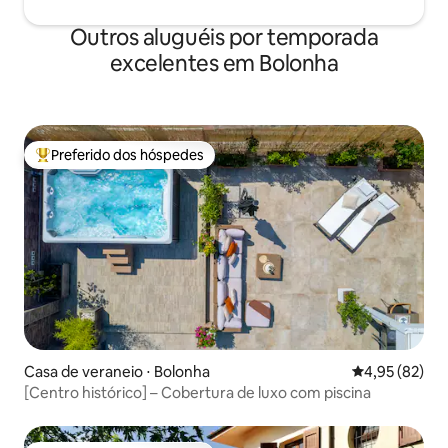
Outros aluguéis por temporada
excelentes em Bolonha
Preferido dos hóspedes
Entre os melhores preferidos dos hóspedes
Casa de veraneio ⋅ Bolonha
4,95 de uma a
4,95 (82)
[Centro histórico] – Cobertura de luxo com piscina