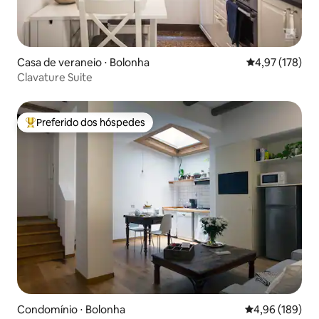
Casa de veraneio ⋅ Bolonha
4,97 de uma av
4,97 (178)
Clavature Suite
Preferido dos hóspedes
Entre os melhores preferidos dos hóspedes
Condomínio ⋅ Bolonha
4,96 de uma av
4,96 (189)