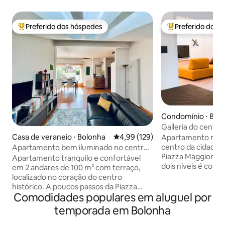
Preferido dos hóspedes
Preferido dos 
Entre os melhores preferidos dos hóspedes
Entre os melhore
Condomínio ⋅ Bol
Galleria do centro
Casa de veraneio ⋅ Bolonha
4,99 de uma avaliação média de 
4,99 (129)
Apartamento rec
centro da cidade,
Apartamento bem iluminado no centro
Piazza Maggiore.
histórico
Apartamento tranquilo e confortável
dois níveis é comp
em 2 andares de 100 m² com terraço,
com banheiros priv
localizado no coração do centro
com cozinha no an
histórico. A poucos passos da Piazza
pequenos terraços
Comodidades populares em aluguel por
Maggiore. O prédio está localizado no
mezanino e uma la
último andar com elevador. Composto
temporada em Bolonha
apartamento está
por uma sala de estar em espaço aberto
os confortos e di
com cozinha, 2 banheiros e um quarto