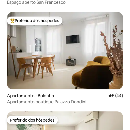
Espaço aberto San Francesco
Preferido dos hóspedes
Entre os melhores preferidos dos hóspedes
Apartamento ⋅ Bolonha
5 de uma a
5 (44)
Apartamento boutique Palazzo Dondini
Preferido dos hóspedes
Preferido dos hóspedes