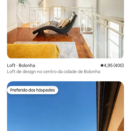
Loft ⋅ Bolonha
4,95 de uma av
4,95 (400)
Loft de design no centro da cidade de Bolonha
Preferido dos hóspedes
Preferido dos hóspedes