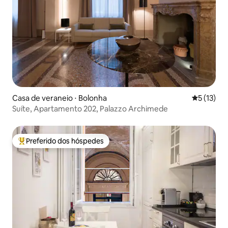
Casa de veraneio ⋅ Bolonha
5 de uma a
5 (13)
Suíte, Apartamento 202, Palazzo Archimede
Preferido dos hóspedes
Entre os melhores preferidos dos hóspedes