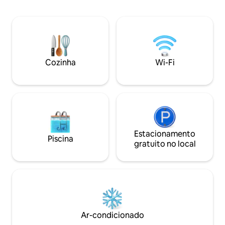
no prédio. Do ap
com cama de casal. Serviço de ônibus
admirar uma vista
confortável de/para a estação de trem,
telhados de Bolonh
transporte para o aeroporto e ônibus
degli Asinelli e Sa
para a Feira. Maravilhoso terraço com
de Bolonha
vista para os telhados e igrejas de
Bolonha. Um verdadeiro recanto
Cozinha
Wi-Fi
encantador onde você pode se sentir
em casa
Estacionamento
Piscina
gratuito no local
Ar-condicionado