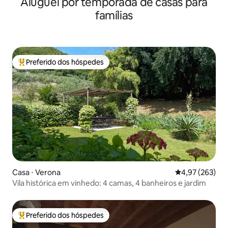
Aluguel por temporada de casas para
Verona
famílias
Preferido dos hóspedes
Entre os melhores preferidos dos hóspedes
Casa ⋅ Verona
4,97 de uma av
4,97 (263)
Vila histórica em vinhedo: 4 camas, 4 banheiros e jardim
Preferido dos hóspedes
Entre os melhores preferidos dos hóspedes