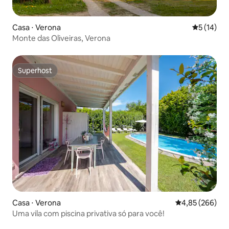
Casa ⋅ Verona
5 de uma a
5 (14)
Monte das Oliveiras, Verona
Superhost
Superhost
Casa ⋅ Verona
4,85 de uma ava
4,85 (266)
Uma vila com piscina privativa só para você!