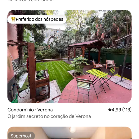
Preferido dos hóspedes
Entre os melhores preferidos dos hóspedes
Condomínio ⋅ Verona
4,99 de uma av
4,99 (113)
O jardim secreto no coração de Verona
Superhost
Superhost