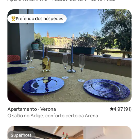
Preferido dos hóspedes
Entre os melhores preferidos dos hóspedes
Apartamento ⋅ Verona
4,97 de uma a
4,97 (91)
O salão no Adige, conforto perto da Arena
Superhost
Superhost