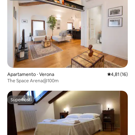
Apartamento ⋅ Verona
4,81 de uma a
4,81 (16)
The Space Arena@100m
Superhost
Superhost