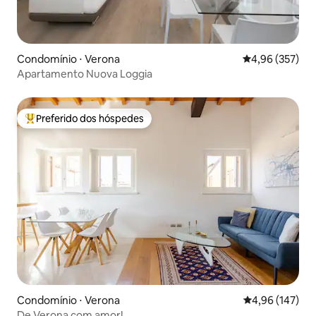
Condomínio ⋅ Verona
4,96 de uma av
4,96 (357)
Apartamento Nuova Loggia
Preferido dos hóspedes
Entre os melhores preferidos dos hóspedes
Condomínio ⋅ Verona
4,96 de uma av
4,96 (147)
De Verona com amor!