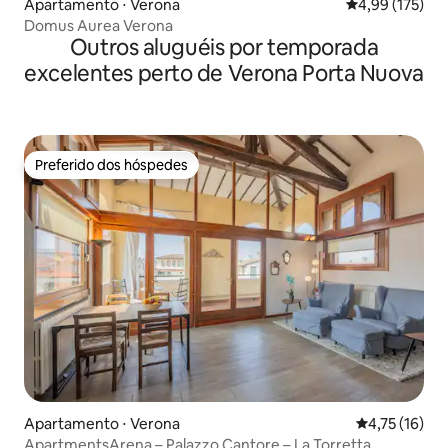
Apartamento ⋅ Verona
4,99 de uma av
4,99 (175)
Domus Aurea Verona
Outros aluguéis por temporada
excelentes perto de Verona Porta Nuova
Preferido dos hóspedes
Preferido dos hóspedes
Apartamento ⋅ Verona
4,75 de uma a
4,75 (16)
ApartmentsArena – Palazzo Cantore – La Torretta