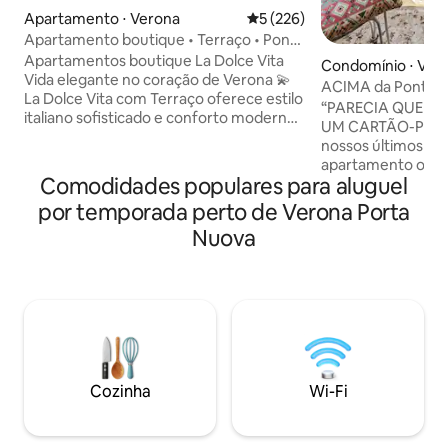
Apartamento ⋅ Verona
5 de uma avaliação média de 
5 (226)
Apartamento boutique • Terraço • Ponte
Pietra
Apartamentos boutique La Dolce Vita
Condomínio ⋅ Ver
Vida elegante no coração de Verona 💫
ACIMA da Ponte P
La Dolce Vita com Terraço oferece estilo
de 2000 anos • VI
“PARECIA QUE EU
italiano sofisticado e conforto moderno.
UM CARTÃO-POSTAL
Selecionado para hóspedes que
nossos últimos hó
valorizam a qualidade e uma localização
apartamento ofere
privilegiada. * Descanso Premium: 2
Comodidades populares para aluguel
para o Teatro Rom
quartos com cobertura de espuma de
Pietro. As grande
por temporada perto de Verona Porta
memória de 5 cm (um com varanda
olhar da sala de es
privativa). * Privacidade: 2 banheiros e
Nuova
banheiro, com Ver
uma cozinha totalmente equipada. *
Da varanda, você 
Acesso: fora da área de ZTL;
vista mais emblemáti
estacionamento público gratuito a
por acaso que alg
150 m. Taxas (dinheiro na partida): *
escolheram exatam
Limpeza: € 55 * Imposto municipal: € 3,50
ocasiões especiai
por pessoa/noite, nas primeiras 4 noites.
casamento e luas 
para curtir Verona
Cozinha
Wi-Fi