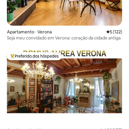
Apartamento ⋅ Verona
5 de uma av
5 (122)
Seja meu convidado em Verona: coração da cidade antiga
Preferido dos hóspedes
Entre os melhores preferidos dos hóspedes