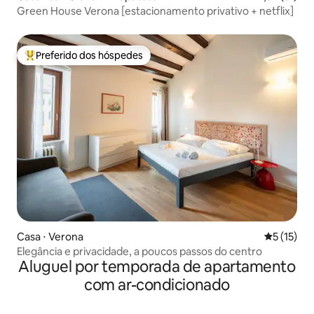
Green House Verona [estacionamento privativo + netflix]
Preferido dos hóspedes
Entre os melhores preferidos dos hóspedes
Casa ⋅ Verona
5 de uma a
5 (15)
Elegância e privacidade, a poucos passos do centro
Aluguel por temporada de apartamento
com ar-condicionado