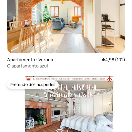
Apartamento ⋅ Verona
4,98 de uma av
4,98 (102)
O apartamento azul
Preferido dos hóspedes
Preferido dos hóspedes