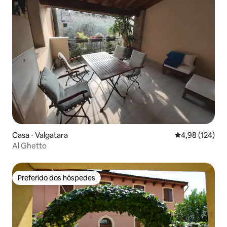
Casa ⋅ Valgatara
4,98 de uma av
4,98 (124)
Al Ghetto
Preferido dos hóspedes
Preferido dos hóspedes