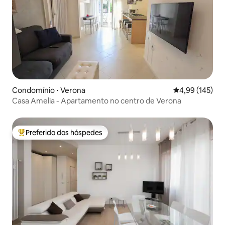
Condomínio ⋅ Verona
4,99 de uma av
4,99 (145)
Casa Amelia - Apartamento no centro de Verona
Preferido dos hóspedes
Entre os melhores preferidos dos hóspedes