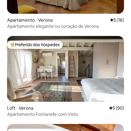
Apartamento ⋅ Verona
5 de uma a
5 (16)
Apartamento elegante no coração de Verona
Preferido dos hóspedes
Entre os melhores preferidos dos hóspedes
Loft ⋅ Verona
5 de uma a
5 (90)
Apartamento Fontanelle com Vista