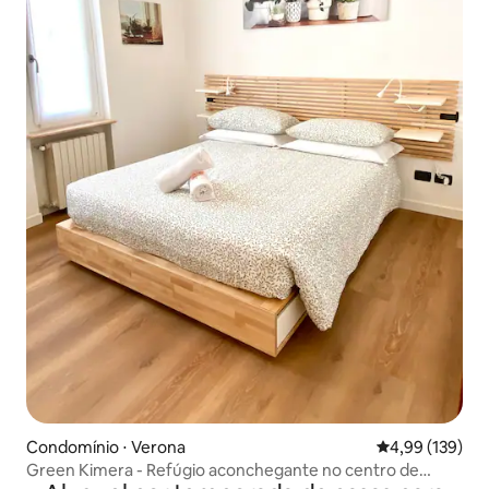
Condomínio ⋅ Verona
4,99 de uma av
4,99 (139)
Green Kimera - Refúgio aconchegante no centro de