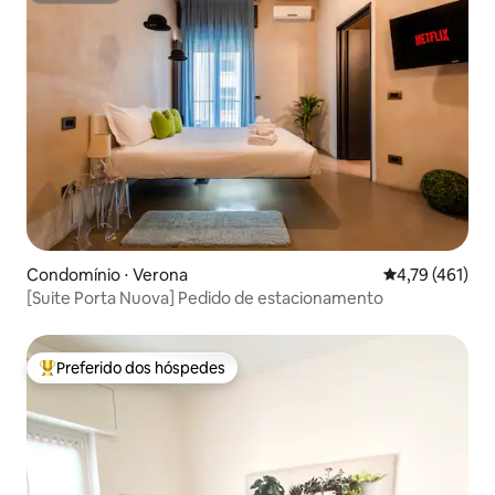
Condomínio ⋅ Verona
4,79 de uma av
4,79 (461)
[Suite Porta Nuova] Pedido de estacionamento
Preferido dos hóspedes
Entre os melhores preferidos dos hóspedes