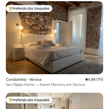
Preferido dos hóspedes
Entre os melhores preferidos dos hóspedes
Condomínio ⋅ Verona
4,96 de uma av
4,96 (111)
San Filippo Home — Sweet Memory em Verona
Preferido dos hóspedes
Entre os melhores preferidos dos hóspedes