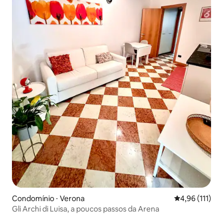
Condomínio ⋅ Verona
4,96 de uma av
4,96 (111)
Gli Archi di Luisa, a poucos passos da Arena