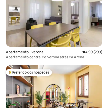
Apartamento ⋅ Verona
4,99 de uma ava
4,99 (299)
Apartamento central de Verona atrás da Arena
Preferido dos hóspedes
Entre os melhores preferidos dos hóspedes