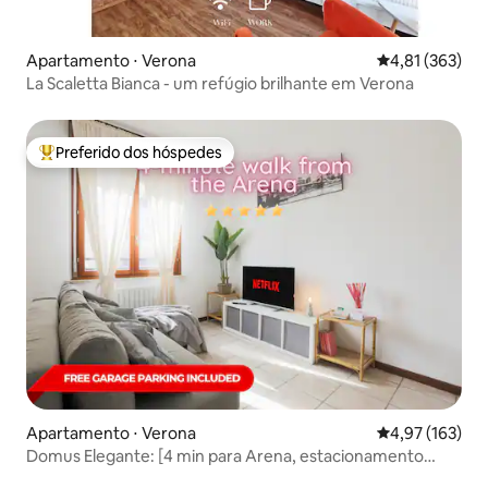
Apartamento ⋅ Verona
4,81 de uma av
4,81 (363)
La Scaletta Bianca - um refúgio brilhante em Verona
Preferido dos hóspedes
Entre os melhores preferidos dos hóspedes
Apartamento ⋅ Verona
4,97 de uma av
4,97 (163)
Domus Elegante: [4 min para Arena, estacionamento
privativo]