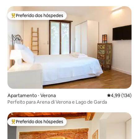
Preferido dos hóspedes
Entre os melhores preferidos dos hóspedes
Apartamento ⋅ Verona
4,99 de uma av
4,99 (134)
Perfeito para Arena di Verona e Lago de Garda
Preferido dos hóspedes
Entre os melhores preferidos dos hóspedes