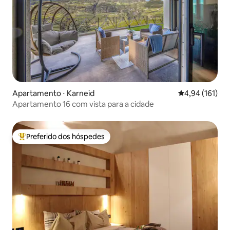
Apartamento ⋅ Karneid
4,94 de uma av
4,94 (161)
Apartamento 16 com vista para a cidade
Preferido dos hóspedes
Entre os melhores preferidos dos hóspedes