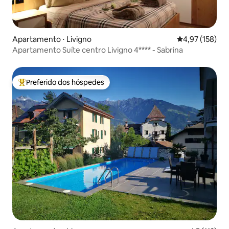
Apartamento ⋅ Livigno
4,97 de uma av
4,97 (158)
Apartamento Suíte centro Livigno 4**** - Sabrina
Preferido dos hóspedes
Entre os melhores preferidos dos hóspedes