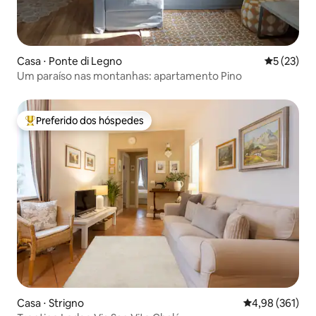
Casa ⋅ Ponte di Legno
5 de uma a
5 (23)
Um paraíso nas montanhas: apartamento Pino
Preferido dos hóspedes
Entre os melhores preferidos dos hóspedes
Casa ⋅ Strigno
4,98 de uma av
4,98 (361)