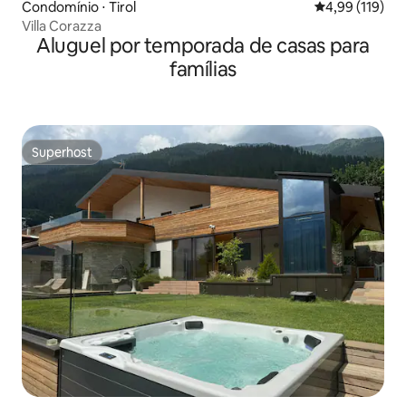
Condomínio ⋅ Tirol
4,99 de uma av
4,99 (119)
Villa Corazza
Aluguel por temporada de casas para
famílias
Superhost
Superhost