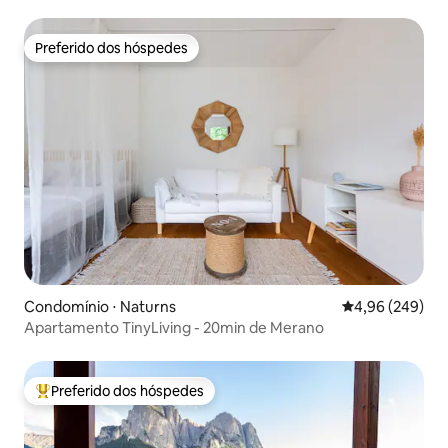
Preferido dos hóspedes
Preferido dos hóspedes
Condomínio ⋅ Naturns
4,96 de uma ava
4,96 (249)
Apartamento TinyLiving - 20min de Merano
Preferido dos hóspedes
Entre os melhores preferidos dos hóspedes