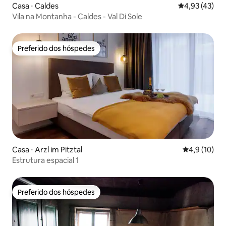
Casa ⋅ Caldes
4,93 de uma a
4,93 (43)
Vila na Montanha - Caldes - Val Di Sole
Preferido dos hóspedes
Preferido dos hóspedes
Casa ⋅ Arzl im Pitztal
4,9 de uma a
4,9 (10)
Estrutura espacial 1
Preferido dos hóspedes
Preferido dos hóspedes