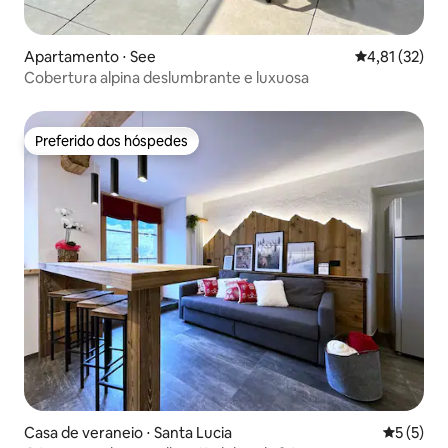
Apartamento ⋅ See
4,81 de uma a
4,81 (32)
Cobertura alpina deslumbrante e luxuosa
Preferido dos hóspedes
Preferido dos hóspedes
Casa de veraneio ⋅ Santa Lucia
5 de uma 
5 (5)