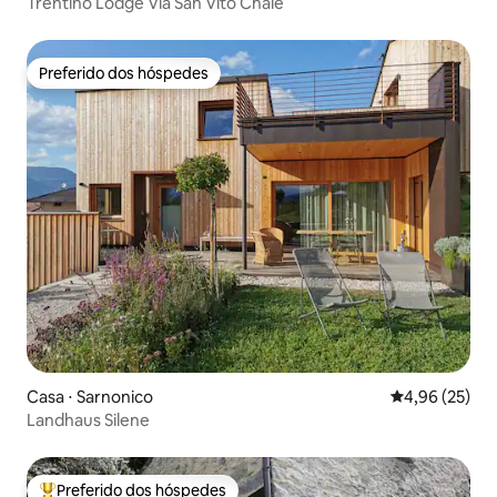
Trentino Lodge Via San Vito Chalé
Preferido dos hóspedes
Preferido dos hóspedes
Casa ⋅ Sarnonico
4,96 de uma a
4,96 (25)
Landhaus Silene
Preferido dos hóspedes