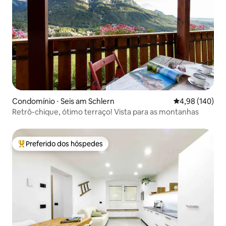
Condomínio ⋅ Seis am Schlern
4,98 de uma av
4,98 (140)
Retrô-chique, ótimo terraço! Vista para as montanhas
Preferido dos hóspedes
Entre os melhores preferidos dos hóspedes