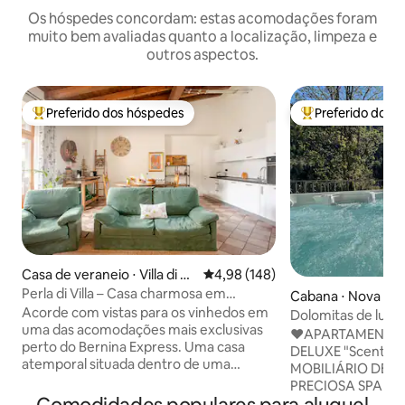
Os hóspedes concordam: estas acomodações foram
muito bem avaliadas quanto a localização, limpeza e
outros aspectos.
Preferido dos hóspedes
Preferido dos 
Entre os melhores preferidos dos hóspedes
Entre os melhore
Casa de veraneio ⋅ Villa di Tir
4,98 de uma avaliação média de 
4,98 (148)
ano
Perla di Villa – Casa charmosa em
Cabana ⋅ Nova Le
propriedade de vinhedos
Acorde com vistas para os vinhedos em
Dolomitas de lux
uma das acomodações mais exclusivas
e sauna
♥️APARTAMENTO 
perto do Bernina Express. Uma casa
DELUXE "ScentOf
atemporal situada dentro de uma
MOBILIÁRIO DE 
propriedade vinícola histórica, onde o
PRECIOSA SPA ♥️PARTICULAR –
tempo desacelera e cada momento se
JACUZZI AQUECI