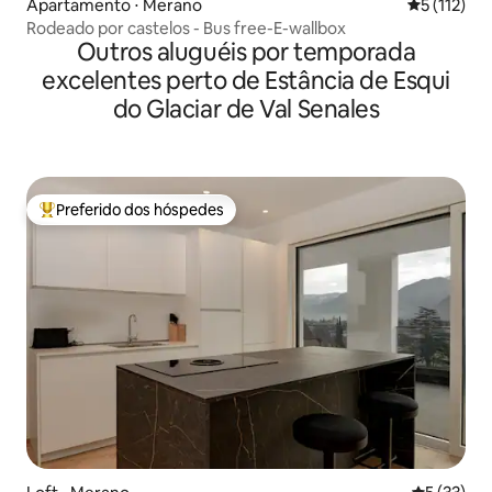
Apartamento ⋅ Merano
5 de uma av
5 (112)
Rodeado por castelos - Bus free-E-wallbox
Outros aluguéis por temporada
excelentes perto de Estância de Esqui
do Glaciar de Val Senales
Preferido dos hóspedes
Entre os melhores preferidos dos hóspedes