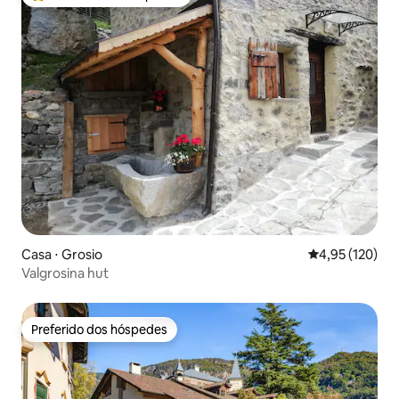
Entre os melhores preferidos dos hóspedes
Casa ⋅ Grosio
4,95 de uma av
4,95 (120)
Valgrosina hut
Preferido dos hóspedes
Preferido dos hóspedes