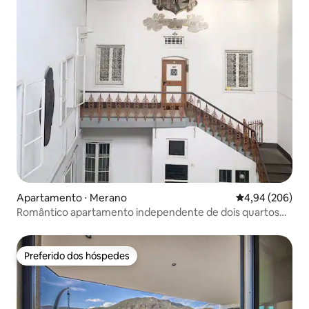
Apartamento ⋅ Merano
4,94 de uma ava
4,94 (206)
Romântico apartamento independente de dois quartos
no centro da cidade
Preferido dos hóspedes
Preferido dos hóspedes