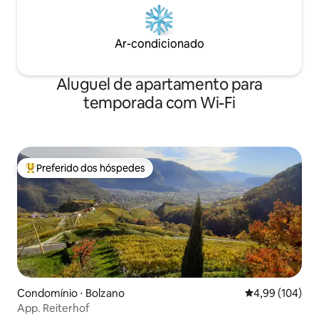
Ar-condicionado
Aluguel de apartamento para
temporada com Wi-Fi
Preferido dos hóspedes
Entre os melhores preferidos dos hóspedes
Condomínio ⋅ Bolzano
4,99 de uma av
4,99 (104)
App. Reiterhof