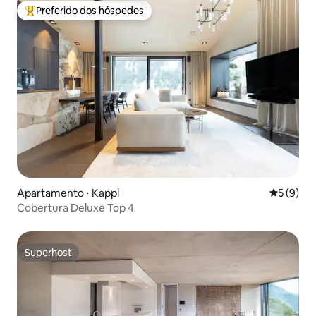
Preferido dos hóspedes
Entre os melhores preferidos dos hóspedes
Apartamento ⋅ Kappl
5 de uma 
5 (9)
Cobertura Deluxe Top 4
Superhost
Superhost