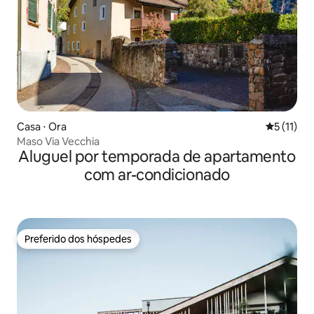
Casa ⋅ Ora
5 de uma a
5 (11)
Maso Via Vecchia
Aluguel por temporada de apartamento
com ar-condicionado
Preferido dos hóspedes
Preferido dos hóspedes