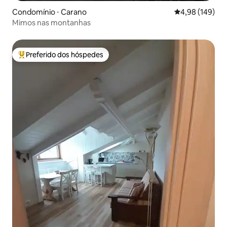
Condomínio ⋅ Carano
4,98 de uma av
4,98 (149)
Mimos nas montanhas
Preferido dos hóspedes
Entre os melhores preferidos dos hóspedes