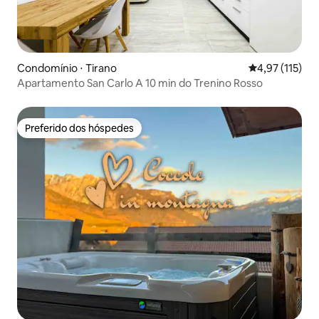
Condomínio ⋅ Tirano
4,97 de uma av
4,97 (115)
Apartamento San Carlo A 10 min do Trenino Rosso
Preferido dos hóspedes
Preferido dos hóspedes