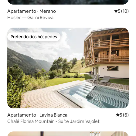
Apartamento ⋅ Merano
5 de uma a
5 (10)
Hosler — Garni Revival
Preferido dos hóspedes
Preferido dos hóspedes
Apartamento ⋅ Lavina Bianca
5 de uma 
5 (6)
Chalé Florisa Mountain - Suíte Jardim Vajolet