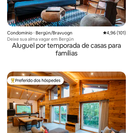
Condomínio ⋅ Bergün/Bravuogn
4,96 de uma av
4,96 (101)
Deixe sua alma vagar em Bergün
Aluguel por temporada de casas para
famílias
Preferido dos hóspedes
Entre os melhores preferidos dos hóspedes