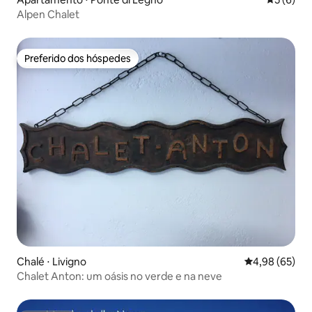
Alpen Chalet
Preferido dos hóspedes
Preferido dos hóspedes
Chalé ⋅ Livigno
4,98 de uma a
4,98 (65)
Chalet Anton: um oásis no verde e na neve