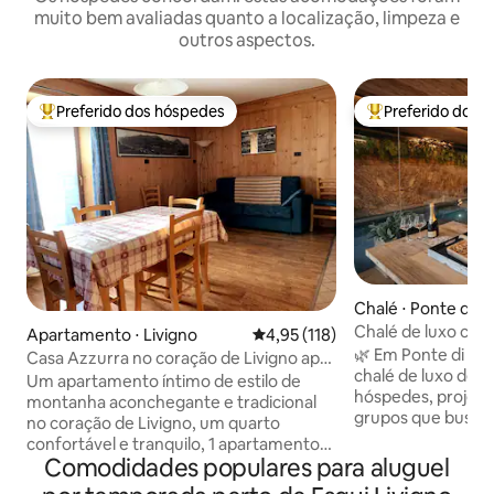
muito bem avaliadas quanto a localização, limpeza e
outros aspectos.
Preferido dos hóspedes
Preferido dos 
Entre os melhores preferidos dos hóspedes
Entre os melhore
Chalé ⋅ Ponte di L
Chalé de luxo com 
Apartamento ⋅ Livigno
4,95 de uma avaliação média de 
4,95 (118)
sauna e jardim
🌿 Em Ponte di Le
Casa Azzurra no coração de Livigno apt.
chalé de luxo de 2
C
Um apartamento íntimo de estilo de
hóspedes, projetad
montanha aconchegante e tradicional
grupos que busca
no coração de Livigno, um quarto
e bem-estar. Desig
confortável e tranquilo, 1 apartamento
privado e SPA exc
Comodidades populares para aluguel
com banheiro privativo na Via Pontiglia.
cada estadia em uma 
Perto do centro da cidade, paradas de