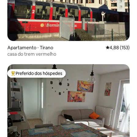
Apartamento ⋅ Tirano
4,88 de uma av
4,88 (153)
casa do trem vermelho
Preferido dos hóspedes
Entre os melhores preferidos dos hóspedes