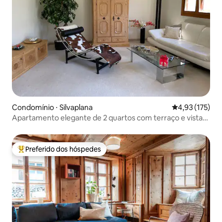
Condomínio ⋅ Silvaplana
4,93 de uma av
4,93 (175)
Apartamento elegante de 2 quartos com terraço e vista
para a montanha
Preferido dos hóspedes
Entre os melhores preferidos dos hóspedes