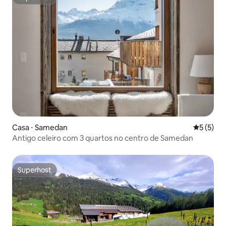
Superhost
Casa ⋅ Samedan
5 de uma 
5 (5)
Antigo celeiro com 3 quartos no centro de Samedan
Superhost
Superhost