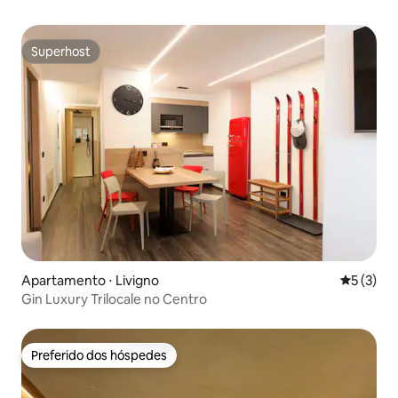
Superhost
Superhost
Apartamento ⋅ Livigno
5 de uma 
5 (3)
Gin Luxury Trilocale no Centro
Preferido dos hóspedes
Preferido dos hóspedes