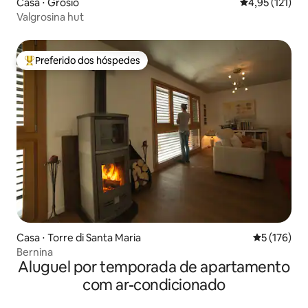
Casa ⋅ Grosio
4,95 de uma av
4,95 (121)
Valgrosina hut
Preferido dos hóspedes
Entre os melhores preferidos dos hóspedes
Casa ⋅ Torre di Santa Maria
5 de uma av
5 (176)
Bernina
Aluguel por temporada de apartamento
com ar-condicionado