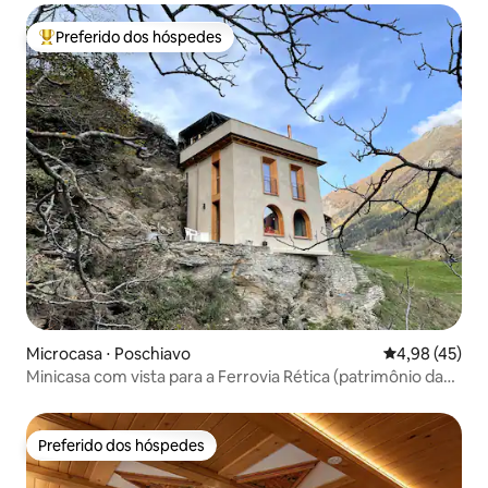
Preferido dos hóspedes
Entre os melhores preferidos dos hóspedes
Microcasa ⋅ Poschiavo
4,98 de uma a
4,98 (45)
Minicasa com vista para a Ferrovia Rética (patrimônio da
Unesco)
Preferido dos hóspedes
Preferido dos hóspedes