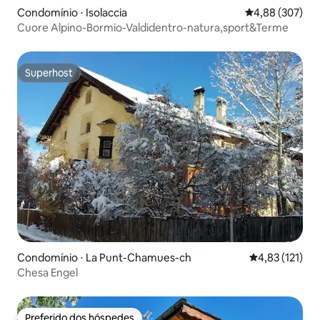
Condomínio ⋅ Isolaccia
4,88 de uma ava
4,88 (307)
Cuore Alpino-Bormio-Valdidentro-natura,sport&Terme
Superhost
Superhost
Condomínio ⋅ La Punt-Chamues-ch
4,83 de uma av
4,83 (121)
Chesa Engel
Preferido dos hóspedes