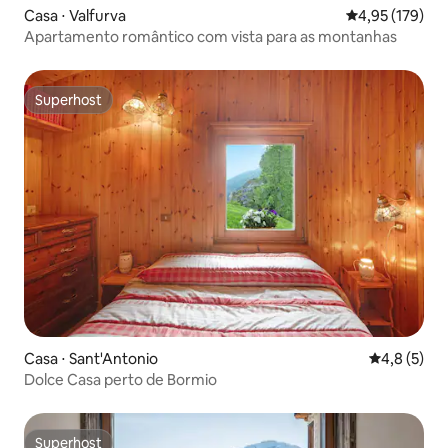
Casa ⋅ Valfurva
4,95 de uma av
4,95 (179)
Apartamento romântico com vista para as montanhas
Superhost
Superhost
Casa ⋅ Sant'Antonio
4,8 de uma 
4,8 (5)
Dolce Casa perto de Bormio
Superhost