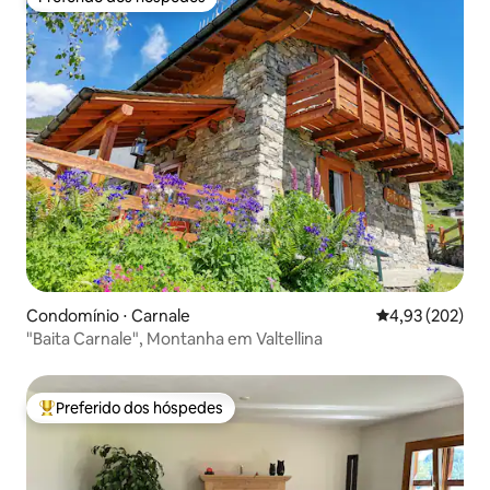
Preferido dos hóspedes
Condomínio ⋅ Carnale
4,93 de uma av
4,93 (202)
"Baita Carnale", Montanha em Valtellina
Preferido dos hóspedes
Entre os melhores preferidos dos hóspedes