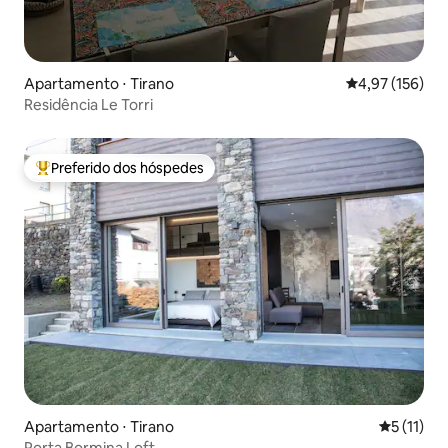
Apartamento ⋅ Tirano
4,97 de uma av
4,97 (156)
Residência Le Torri
Preferido dos hóspedes
Entre os melhores preferidos dos hóspedes
Apartamento ⋅ Tirano
5 de uma a
5 (11)
Porta Bormina Loft