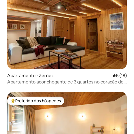
Apartamento ⋅ Zernez
5 de uma a
5 (18)
Apartamento aconchegante de 3 quartos no coração de
Zernez
Preferido dos hóspedes
Entre os melhores preferidos dos hóspedes