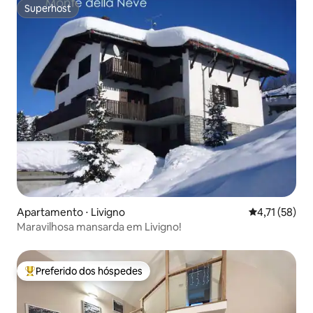
Superhost
Superhost
Apartamento ⋅ Livigno
4,71 de uma a
4,71 (58)
Maravilhosa mansarda em Livigno!
Preferido dos hóspedes
Entre os melhores preferidos dos hóspedes