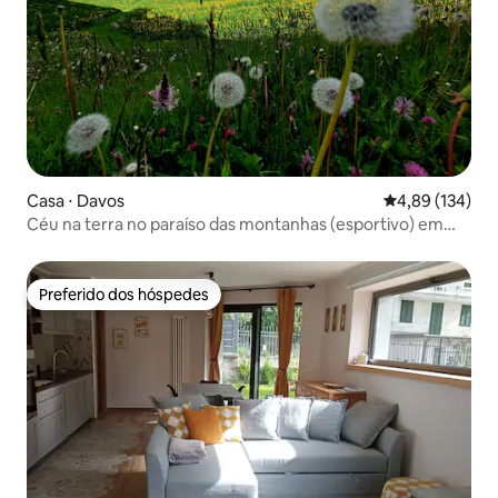
Casa ⋅ Davos
4,89 de uma av
4,89 (134)
Céu na terra no paraíso das montanhas (esportivo) em
Davos
Preferido dos hóspedes
Preferido dos hóspedes