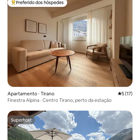
Preferido dos hóspedes
Entre os melhores preferidos dos hóspedes
Apartamento ⋅ Tirano
5 de uma a
5 (17)
Finestra Alpina · Centro Tirano, perto da estação
Superhost
Superhost