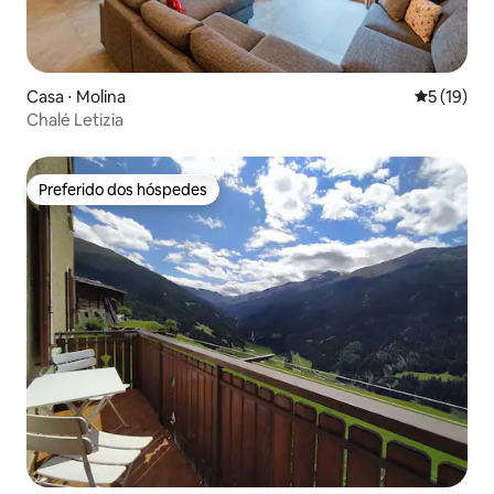
Casa ⋅ Molina
5 de uma a
5 (19)
Chalé Letizia
Preferido dos hóspedes
Preferido dos hóspedes