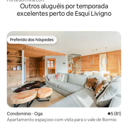
Outros aluguéis por temporada
excelentes perto de Esqui Livigno
Preferido dos hóspedes
Preferido dos hóspedes
Condomínio ⋅ Oga
5 de uma a
5 (81)
Apartamento espaçoso com vista para o vale de Bormio