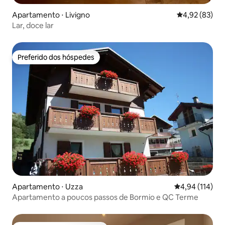
Apartamento ⋅ Livigno
4,92 de uma a
4,92 (83)
Lar, doce lar
Preferido dos hóspedes
Preferido dos hóspedes
Apartamento ⋅ Uzza
4,94 de uma av
4,94 (114)
Apartamento a poucos passos de Bormio e QC Terme