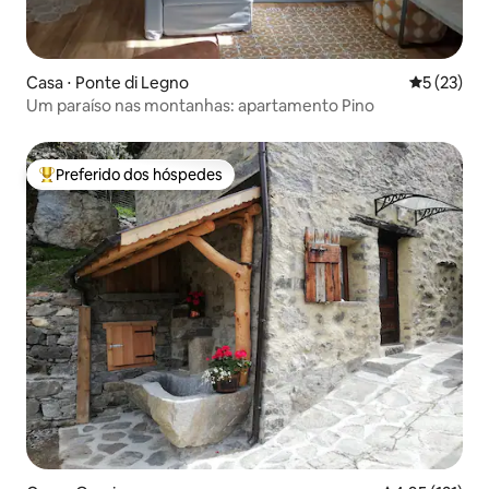
Casa ⋅ Ponte di Legno
5 de uma a
5 (23)
Um paraíso nas montanhas: apartamento Pino
Preferido dos hóspedes
Entre os melhores preferidos dos hóspedes