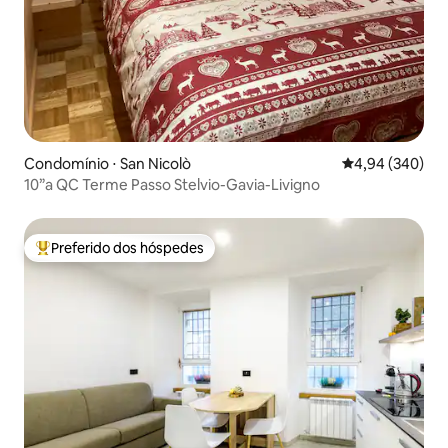
Condomínio ⋅ San Nicolò
4,94 de uma ava
4,94 (340)
10”a QC Terme Passo Stelvio-Gavia-Livigno
Preferido dos hóspedes
Entre os melhores preferidos dos hóspedes