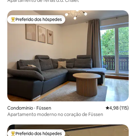
Apartamento de férias d.d. Chalet
Preferido dos hóspedes
Entre os melhores preferidos dos hóspedes
Condomínio ⋅ Füssen
4,98 de uma av
4,98 (115)
Apartamento moderno no coração de Füssen
Preferido dos hóspedes