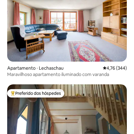
Apartamento ⋅ Lechaschau
4,76 de uma av
4,76 (344)
Maravilhoso apartamento iluminado com varanda
Preferido dos hóspedes
Entre os melhores preferidos dos hóspedes