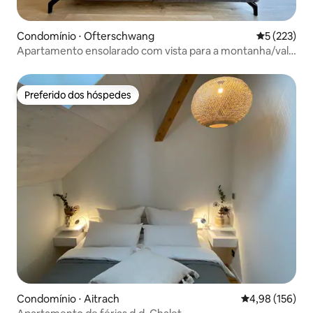
Condomínio ⋅ Ofterschwang
5 de uma av
5 (223)
Apartamento ensolarado com vista para a montanha/vale
na região de Algovia
Preferido dos hóspedes
Preferido dos hóspedes
Condomínio ⋅ Aitrach
4,98 de uma av
4,98 (156)