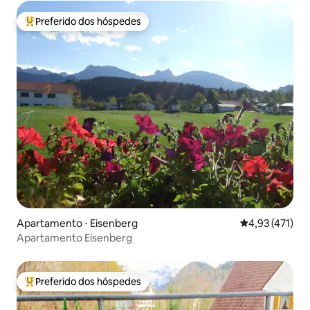
Preferido dos hóspedes
Entre os melhores preferidos dos hóspedes
Apartamento ⋅ Eisenberg
4,93 de uma av
4,93 (471)
Apartamento Eisenberg
Preferido dos hóspedes
Entre os melhores preferidos dos hóspedes