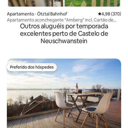
Apartamento ⋅ Ötztal Bahnhof
4,98 de uma ava
4,98 (370)
Apartamento aconchegante "Amberg" incl. Cartão de
Outros aluguéis por temporada
Verão Ötztal
excelentes perto de Castelo de
Neuschwanstein
Preferido dos hóspedes
Preferido dos hóspedes