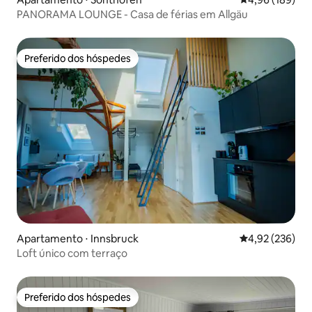
PANORAMA LOUNGE - Casa de férias em Allgäu
Preferido dos hóspedes
Preferido dos hóspedes
Apartamento ⋅ Innsbruck
4,92 de uma av
4,92 (236)
Loft único com terraço
Preferido dos hóspedes
Preferido dos hóspedes