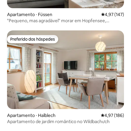
Apartamento ⋅ Füssen
4,97 de uma av
4,97 (147)
"Pequeno, mas agradável" morar em Hopfensee,
localização tranquila
Preferido dos hóspedes
Preferido dos hóspedes
Apartamento ⋅ Halblech
4,97 de uma av
4,97 (186)
Apartamento de jardim romântico no Wildbachưch