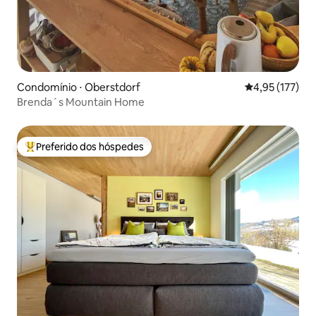
Condomínio ⋅ Oberstdorf
4,95 de uma av
4,95 (177)
Brenda´s Mountain Home
Preferido dos hóspedes
Entre os melhores preferidos dos hóspedes