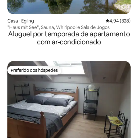
Casa ⋅ Egling
4,94 de uma ava
4,94 (328)
"Haus mit See", Sauna, Whirlpool e Sala de Jogos
Aluguel por temporada de apartamento
com ar-condicionado
Preferido dos hóspedes
Preferido dos hóspedes