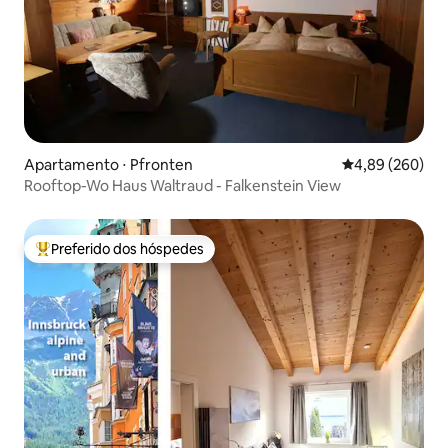
Apartamento ⋅ Pfronten
4,89 de uma ava
4,89 (260)
Rooftop-Wo Haus Waltraud - Falkenstein View
Preferido dos hóspedes
Entre os melhores preferidos dos hóspedes