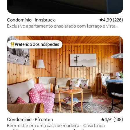
Condomínio ⋅ Innsbruck
4,99 de uma ava
4,99 (226)
Exclusivo apartamento ensolarado com terraço e vista
para a montanha
Preferido dos hóspedes
Entre os melhores preferidos dos hóspedes
Condomínio ⋅ Pfronten
4,91 de uma av
4,91 (138)
Bem-estar em uma casa de madeira – Casa Linda