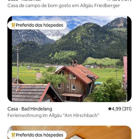
Casa de campo de bom gosto em Allgäu Friedberger
Preferido dos hóspedes
Entre os melhores preferidos dos hóspedes
Casa ⋅ Bad Hindelang
4,99 de uma av
4,99 (311)
Ferienwohnung im Allgäu "Am Hirschbach"
Preferido dos hóspedes
Entre os melhores preferidos dos hóspedes