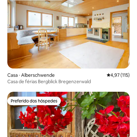
Casa ⋅ Alberschwende
4,97 de uma av
4,97 (115)
Casa de férias Bergblick Bregenzerwald
Preferido dos hóspedes
Preferido dos hóspedes