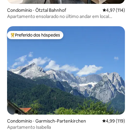
Condomínio ⋅ Ötztal Bahnhof
4,97 de uma av
4,97 (114)
Apartamento ensolarado no último andar em local
privilegiado
Preferido dos hóspedes
Entre os melhores preferidos dos hóspedes
Condomínio ⋅ Garmisch-Partenkirchen
4,99 de uma av
4,99 (119)
Apartamento Isabella