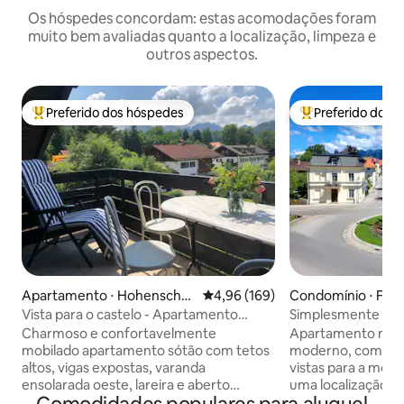
Os hóspedes concordam: estas acomodações foram
muito bem avaliadas quanto a localização, limpeza e
outros aspectos.
Preferido dos hóspedes
Preferido dos 
Entre os melhores preferidos dos hóspedes
Entre os melhore
Apartamento ⋅ Hohenschw
4,96 de uma avaliação média de 
4,96 (169)
Condomínio ⋅ Füs
angau
Vista para o castelo - Apartamento
Simplesmente o me
aconchegante no sótão
fantásticas!
Charmoso e confortavelmente
Apartamento novo
mobilado apartamento sótão com tetos
moderno, com vara
altos, vigas expostas, varanda
vistas para a mont
ensolarada oeste, lareira e aberto
uma localização pr
famílias sala de estar/jantar adequado.
A antiga cidade r