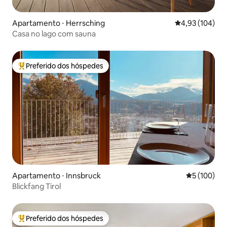
Apartamento ⋅ Herrsching
4,93 de uma av
4,93 (104)
Casa no lago com sauna
Preferido dos hóspedes
Entre os melhores preferidos dos hóspedes
Apartamento ⋅ Innsbruck
5 de uma av
5 (100)
Blickfang Tirol
Preferido dos hóspedes
Entre os melhores preferidos dos hóspedes