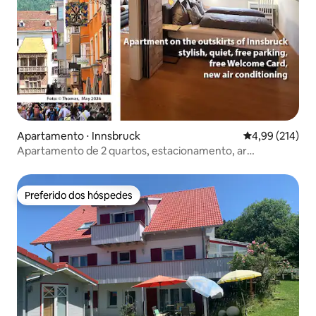
Apartamento ⋅ Innsbruck
4,99 de uma av
4,99 (214)
Apartamento de 2 quartos, estacionamento, ar
condicionado, 2-3 pessoas
Preferido dos hóspedes
Preferido dos hóspedes