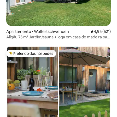
Apartamento ⋅ Wolfertschwenden
4,95 de uma av
4,95 (521)
Allgäu 75 m² Jardim/sauna + ioga em casa de madeira para
até 8 pessoas
Preferido dos hóspedes
Entre os melhores preferidos dos hóspedes