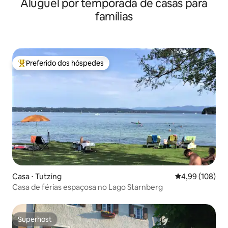
Aluguel por temporada de casas para
famílias
Preferido dos hóspedes
Entre os melhores preferidos dos hóspedes
Casa ⋅ Tutzing
4,99 de uma av
4,99 (108)
Casa de férias espaçosa no Lago Starnberg
Superhost
Superhost