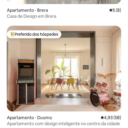
Apartamento ⋅ Brera
5 de uma 
5 (8)
Casa de Design em Brera
Preferido dos hóspedes
Entre os melhores preferidos dos hóspedes
Apartamento ⋅ Duomo
4,93 de uma a
4,93 (58)
Apartamento com design inteligente no centro da cidade