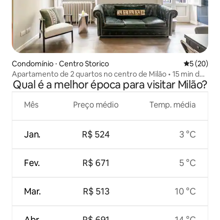
Condomínio ⋅ Centro Storico
5 de uma a
5 (20)
Apartamento de 2 quartos no centro de Milão • 15 min do
Qual é a melhor época para visitar Milão?
Duomo • Varanda
Mês
Preço médio
Temp. média
Jan.
R$ 524
3 °C
Fev.
R$ 671
5 °C
Mar.
R$ 513
10 °C
Abr.
R$ 691
14 °C