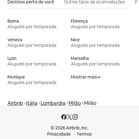
Destinos perto de você
Outros tipos de acomodações
Pr
Roma
Florença
Aluguéis por temporada
Aluguéis por temporada
Veneza
Nice
Aluguéis por temporada
Aluguéis por temporada
Lyon
Marselha
Aluguéis por temporada
Aluguéis por temporada
Munique
Mostrar mais
Aluguéis por temporada
Airbnb
Itália
Lombardia
Milão
Milão
© 2026 Airbnb, Inc.
Privacidade
Termos