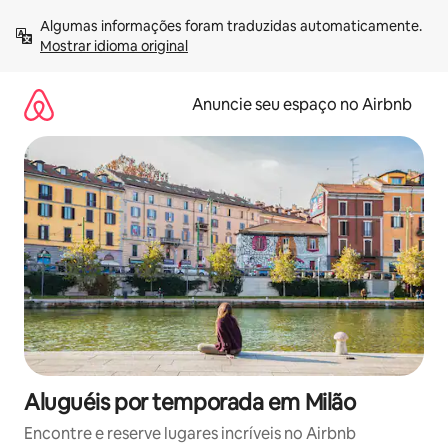
Pular
Algumas informações foram traduzidas automaticamente. 
para
Mostrar idioma original
o
conteúdo
Anuncie seu espaço no Airbnb
Aluguéis por temporada em Milão
Encontre e reserve lugares incríveis no Airbnb