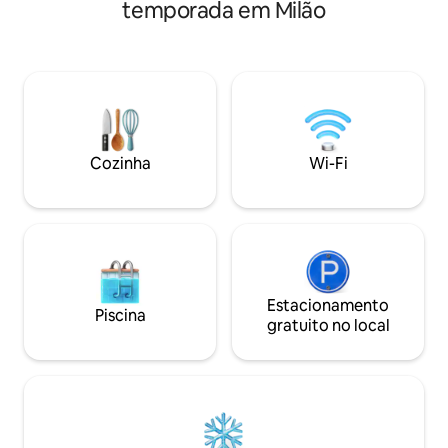
vista para o horiz
temporada em Milão
cobertura tem uma
cozinha, 2 suítes
banheiro privativo
bem como 2 camas 
na sala de estar e
terraço há banhei
disponível de 01/0
solicitação (pelo 
Cozinha
Wi-Fi
check-in) com cus
garagem
Estacionamento
Piscina
gratuito no local