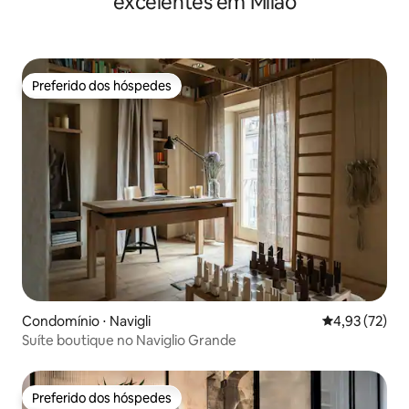
excelentes em Milão
Preferido dos hóspedes
Preferido dos hóspedes
Condomínio ⋅ Navigli
4,93 de uma a
4,93 (72)
Suíte boutique no Naviglio Grande
Preferido dos hóspedes
Preferido dos hóspedes