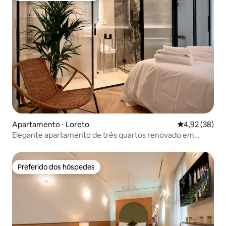
Apartamento ⋅ Loreto
4,92 de uma a
4,92 (38)
Elegante apartamento de três quartos renovado em
Loreto (M1-M2)
Preferido dos hóspedes
Preferido dos hóspedes