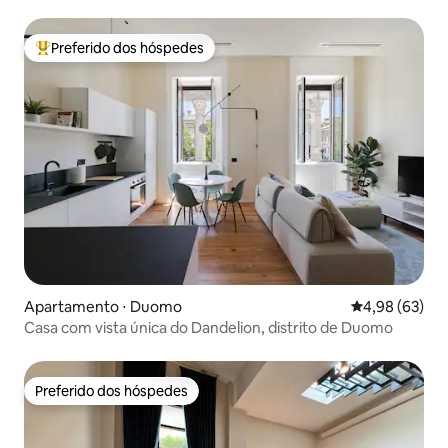
Preferido dos hóspedes
Entre os melhores preferidos dos hóspedes
Apartamento ⋅ Duomo
4,98 de uma a
4,98 (63)
Casa com vista única do Dandelion, distrito de Duomo
Preferido dos hóspedes
Preferido dos hóspedes