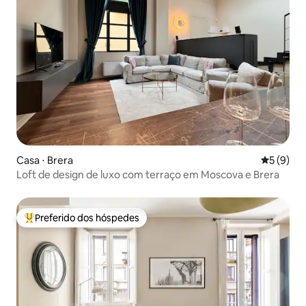
Casa ⋅ Brera
5 de uma 
5 (9)
Loft de design de luxo com terraço em Moscova e Brera
Preferido dos hóspedes
Entre os melhores preferidos dos hóspedes