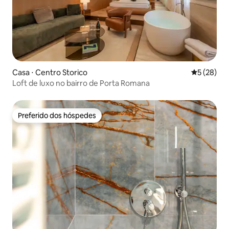
Casa ⋅ Centro Storico
5 de uma a
5 (28)
Loft de luxo no bairro de Porta Romana
Preferido dos hóspedes
Preferido dos hóspedes