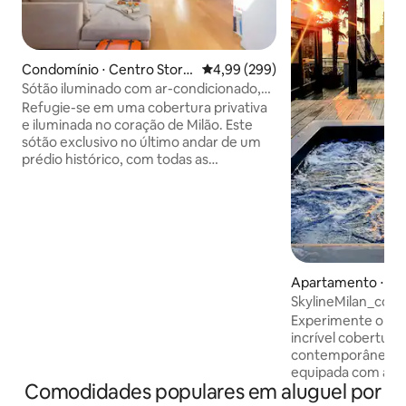
Condomínio ⋅ Centro Storic
4,99 de uma avaliação média de 5
4,99 (299)
o
Sótão iluminado com ar-condicionado,
central e tranquilo
Refugie-se em uma cobertura privativa
e iluminada no coração de Milão. Este
sótão exclusivo no último andar de um
prédio histórico, com todas as
comodidades modernas, oferece um
refúgio tranquilo para dois no coração da
cidade. Possui uma cozinha totalmente
equipada, uma mesa/espaço de trabalho
dedicado, um sistema de home theater
com áudio Sonos e duas unidades de ar-
condicionado Daikin. Localizado a
Apartamento ⋅ Ce
apenas 2 minutos a pé da estação de
SkylineMilan_com
Cadorna, com o Duomo e o Castelo de
Experimente o esp
Sforza nas proximidades. Desfrute de
incrível cobertura
um self check-in sem complicações para
contemporâneas e 
uma escapadinha perfeitamente
equipada com ar-
independente na cidade.
Comodidades populares em aluguel por
A VAPOR e um en