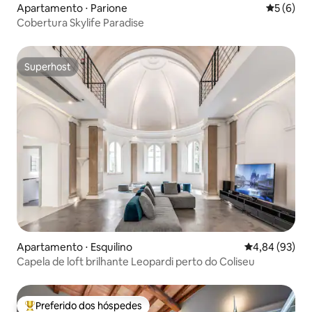
Apartamento ⋅ Parione
5 de uma 
5 (6)
Cobertura Skylife Paradise
Superhost
Superhost
Apartamento ⋅ Esquilino
4,84 de uma a
4,84 (93)
Capela de loft brilhante Leopardi perto do Coliseu
Preferido dos hóspedes
Entre os melhores preferidos dos hóspedes