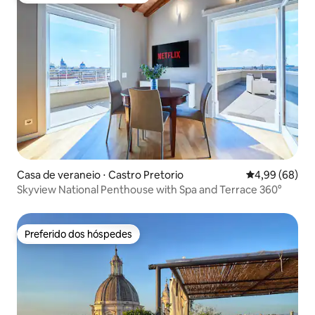
Casa de veraneio ⋅ Castro Pretorio
4,99 de uma av
4,99 (68)
Skyview National Penthouse with Spa and Terrace 360°
Preferido dos hóspedes
Preferido dos hóspedes