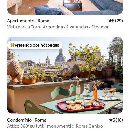
Apartamento ⋅ Roma
5 de uma a
5 (29)
Vista para a Torre Argentina • 2 varandas • Elevador
Preferido dos hóspedes
Entre os melhores preferidos dos hóspedes
Condomínio ⋅ Roma
5 de uma a
5 (18)
Attico 360° su tutti i monumenti di Roma Centro