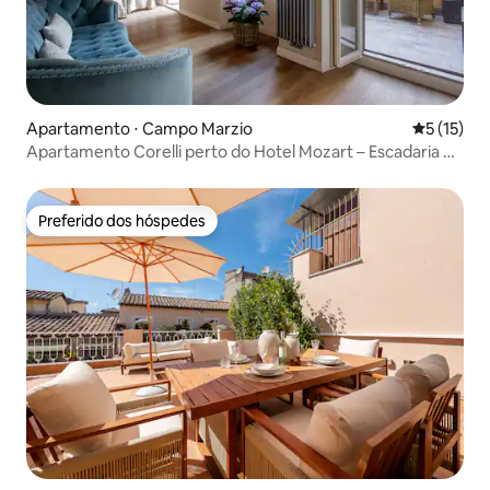
Apartamento ⋅ Campo Marzio
5 de uma a
5 (15)
Apartamento Corelli perto do Hotel Mozart – Escadaria da
Praça da Espanha
Preferido dos hóspedes
Preferido dos hóspedes