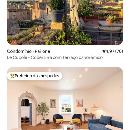
Condomínio ⋅ Parione
4,97 de uma a
4,97 (70)
Le Cupole - Cobertura com terraço panorâmico
Preferido dos hóspedes
Entre os melhores preferidos dos hóspedes