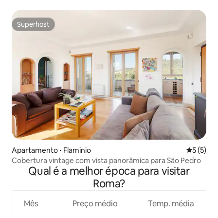
Superhost
Superhost
Apartamento ⋅ Flaminio
5 de uma 
5 (5)
Cobertura vintage com vista panorâmica para São Pedro
Qual é a melhor época para visitar
Roma?
Mês
Preço médio
Temp. média