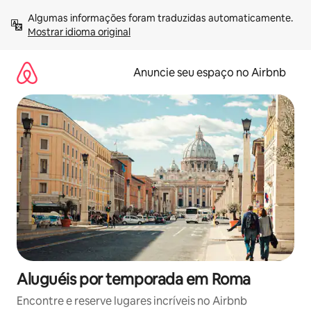
Pular
Algumas informações foram traduzidas automaticamente. 
para
Mostrar idioma original
o
conteúdo
Anuncie seu espaço no Airbnb
Aluguéis por temporada em Roma
Encontre e reserve lugares incríveis no Airbnb