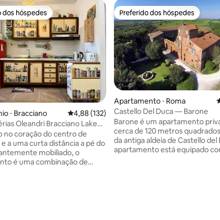
o dos hóspedes
Preferido dos hóspedes
o dos hóspedes
Preferido dos hóspedes
Apartamento ⋅ Roma
4
Castello Del Duca — Barone
o ⋅ Bracciano
4,88 de uma avaliação média de 5, 132 avalia
4,88 (132)
Barone é um apartamento priv
érias Oleandri Bracciano Lake
cerca de 120 metros quadrados
o no coração do centro de
da antiga aldeia de Castello del
 e a uma curta distância a pé do
apartamento está equipado c
gantemente mobiliado, o
conforto e atenção aos acaba
nto é uma combinação de
com um belo piso antigo de ter
ntigos e modernos Consiste
um quarto com cama de casal,
nfortável sala de estar com
édia de 5, 228 avaliações
com cama de casal, ar condici
nha totalmente equipada com
modo inversor quente/frio, Wi-
, Wi-Fi de velocidade
gratuito, TV inteligente de 43",
Smart Tv um banheiro grande
indução, forno elétrico, máquin
ira e uma espaçosa área de