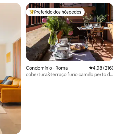
Preferido dos hóspedes
os hóspedes
Entre os melhores preferidos dos hóspedes
ções
Condomínio ⋅ Roma
4,98 de uma avaliação 
4,98 (216)
cobertura&terraço furio camillo perto de
tuscolana