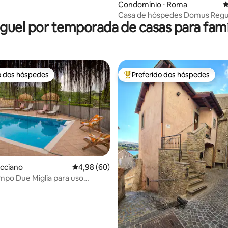
Condomínio ⋅ Roma
4
Casa de hóspedes Domus Reg
guel por temporada de casas para famí
o dos hóspedes
Preferido dos hóspedes
o dos hóspedes
Entre os melhores preferidos d
acciano
4,98 de uma avaliação média de 5, 60 avalia
4,98 (60)
ampo Due Miglia para uso
édia de 5, 183 avaliações