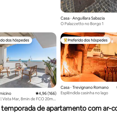
Casa ⋅ Anguillara Sabazia
O Palazzetto no Borgo 1
rido dos hóspedes
Preferido dos hóspedes
 melhores preferidos dos hóspedes
Entre os melhores preferidos d
média de 5, 99 avaliações
Casa ⋅ Trevignano Romano
Esplêndida casinha no lago
umicino
4,96 de uma avaliação média de 5, 166 avalia
4,96 (166)
 | Vista Mar, 8min de FCO 20min
r temporada de apartamento com ar-c