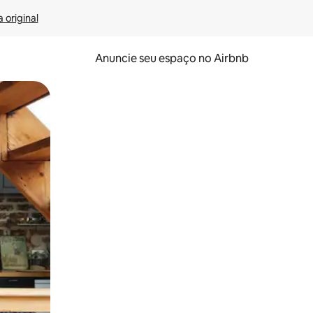
 original
Anuncie seu espaço no Airbnb
 deslizando o dedo na tela.