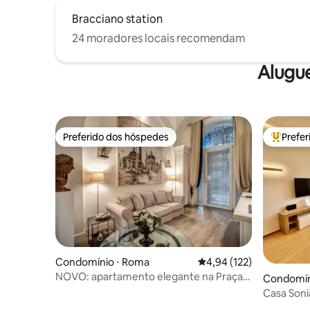
Bracciano station
24 moradores locais recomendam
Alugu
Preferido dos hóspedes
Prefe
Preferido dos hóspedes
Entre os
Condomínio ⋅ Roma
4,94 de uma avaliação m
4,94 (122)
NOVO: apartamento elegante na Praça
Condomíni
Popolo
Casa Soni