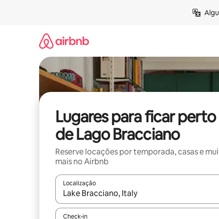
Pular
Algu
para
o
conteúdo
Lugares para ficar perto
de Lago Bracciano
Reserve locações por temporada, casas e mu
mais no Airbnb
Localização
Quando os resultados estiverem disponíveis, expl
Check-in