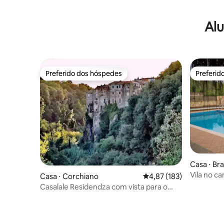
Alu
Preferido dos hóspedes
Preferid
Preferido dos hóspedes
Preferid
Casa ⋅ Br
Vila no c
Casa ⋅ Corchiano
4,87 de uma avaliação m
4,87 (183)
turístico
Casalale Residendza com vista para o
infinito