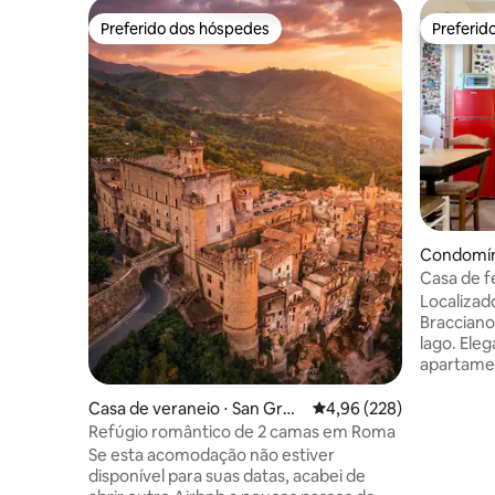
Preferido dos hóspedes
Preferid
Preferido dos hóspedes
Preferid
Condomíni
Casa de f
Roma
Localizad
Bracciano
lago. Ele
apartame
elementos a
em uma co
Casa de veraneio ⋅ San Greg
4,96 de uma avaliação m
4,96 (228)
uma cozi
orio da Sassola
Refúgio romântico de 2 camas em Roma
sofá-cama
Se esta acomodação não estiver
gratuita,
disponível para suas datas, acabei de
com banhe