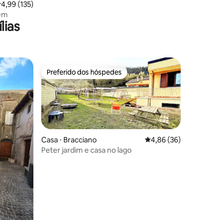
,99 de uma avaliação média de 5, 135 avaliações
4,99 (135)
um
lias
Preferido dos hóspedes
os hóspedes
Preferido dos hóspedes
Casa ⋅ Bracciano
4,86 de uma avaliação
4,86 (36)
Peter jardim e casa no lago
ções