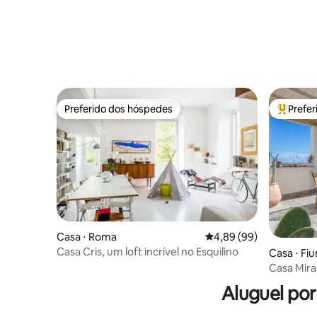
Preferido dos hóspedes
Prefe
Preferido dos hóspedes
Entre os
Casa ⋅ Roma
4,89 de uma avaliação 
4,89 (99)
Casa Cris, um loft incrível no Esquilino
Casa ⋅ Fi
Casa Mira
de Roma
Aluguel po