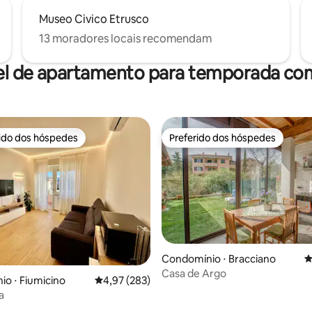
Museo Civico Etrusco
13 moradores locais recomendam
el de apartamento para temporada com
rido dos hóspedes
Preferido dos hóspedes
 melhores preferidos dos hóspedes
Preferido dos hóspedes
Condomínio ⋅ Bracciano
4
édia de 5, 122 avaliações
Casa de Argo
o ⋅ Fiumicino
4,97 de uma avaliação média de 5, 283 avalia
4,97 (283)
a