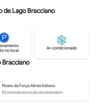
pratos e
detalhe único que torna a estadia
veiro e
intimista e verdadeiramente
o de Lago Bracciano
as, ha...
inesquecível. Estacionamento privativo
disponível no jardim do condomínio.
ionamento
Ar-condicionado
to no local
o Bracciano
Museu da Força Aérea Italiana
50 moradores locais recomendam