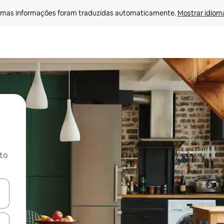
mas informações foram traduzidas automaticamente. 
Mostrar idioma
ito
ore-os usando as seta para cima e para baixo do teclado ou tocando e