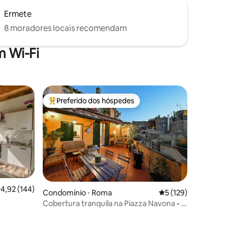
Ermete
8 moradores locais recomendam
 Wi-Fi
Preferido dos hóspedes
Entre os melhores preferidos dos hóspedes
,92 de uma avaliação média de 5, 144 avaliações
4,92 (144)
Condomínio ⋅ Roma
5 de uma avaliação 
5 (129)
Cobertura tranquila na Piazza Navona • 3
ções
terraços