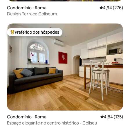
Condomínio ⋅ Roma
4,94 de uma ava
4,94 (276)
Design Terrace Coliseum
Preferido dos hóspedes
Entre os melhores preferidos dos hóspedes
Condomínio ⋅ Roma
4,84 de uma av
4,84 (135)
Espaço elegante no centro histórico - Coliseu