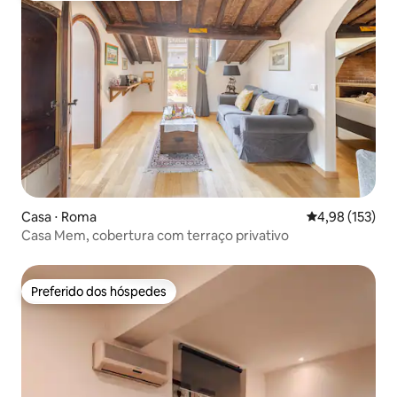
Casa ⋅ Roma
4,98 de uma av
4,98 (153)
Casa Mem, cobertura com terraço privativo
Preferido dos hóspedes
Preferido dos hóspedes