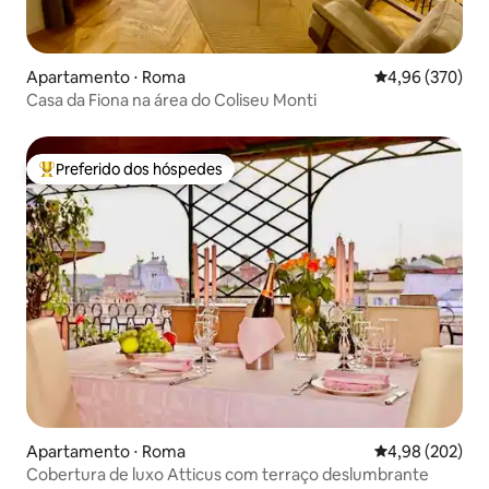
Apartamento ⋅ Roma
4,96 de uma ava
4,96 (370)
Casa da Fiona na área do Coliseu Monti
Preferido dos hóspedes
Entre os melhores preferidos dos hóspedes
Apartamento ⋅ Roma
4,98 de uma ava
4,98 (202)
Cobertura de luxo Atticus com terraço deslumbrante