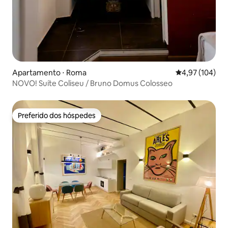
Apartamento ⋅ Roma
4,97 de uma av
4,97 (104)
NOVO! Suíte Coliseu / Bruno Domus Colosseo
Preferido dos hóspedes
Preferido dos hóspedes