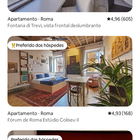
Apartamento ⋅ Roma
4,96 de uma ava
4,96 (605)
Fontana di Trevi, vista frontal deslumbrante
Preferido dos hóspedes
Entre os melhores preferidos dos hóspedes
Apartamento ⋅ Roma
4,93 de uma av
4,93 (168)
Fórum de Roma Estúdio Coliseu II
Preferido dos hóspedes