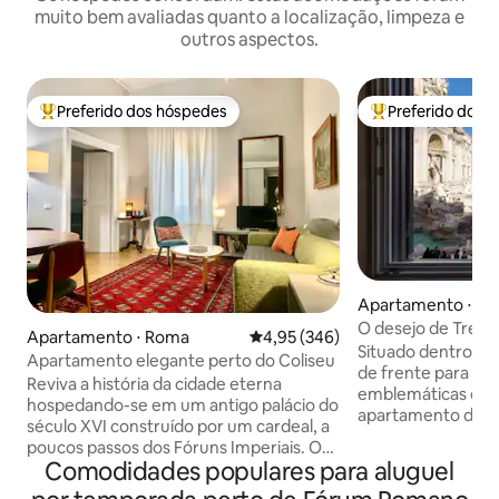
muito bem avaliadas quanto a localização, limpeza e
outros aspectos.
Preferido dos hóspedes
Preferido dos 
Entre os melhores preferidos dos hóspedes
Entre os melhore
Apartamento ⋅ R
O desejo de Trevi:
Apartamento ⋅ Roma
4,95 de uma avaliação média de 
4,95 (346)
Fonte de Trevi
Situado dentro de 
Apartamento elegante perto do Coliseu
de frente para um
Reviva a história da cidade eterna
emblemáticas do 
hospedando-se em um antigo palácio do
apartamento de u
século XVI construído por um cardeal, a
localizado no prim
poucos passos dos Fóruns Imperiais. Os
comodidades mode
Comodidades populares para aluguel
quartos são amplos, acolhedores,
invejável, perfeito
decorados com bom gosto e muitas