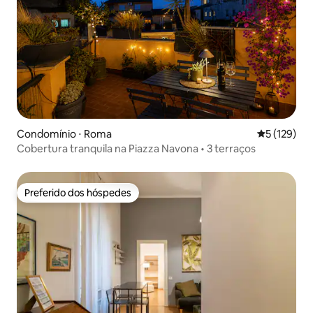
Condomínio ⋅ Roma
5 de uma av
5 (129)
Cobertura tranquila na Piazza Navona • 3 terraços
Preferido dos hóspedes
Preferido dos hóspedes