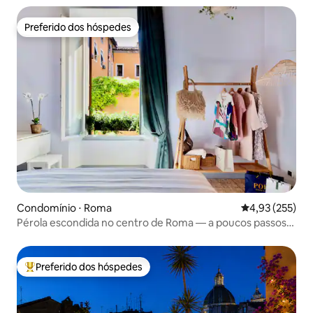
Preferido dos hóspedes
Preferido dos hóspedes
Condomínio ⋅ Roma
4,93 de uma av
4,93 (255)
Pérola escondida no centro de Roma — a poucos passos
do Coliseu
Preferido dos hóspedes
Entre os melhores preferidos dos hóspedes