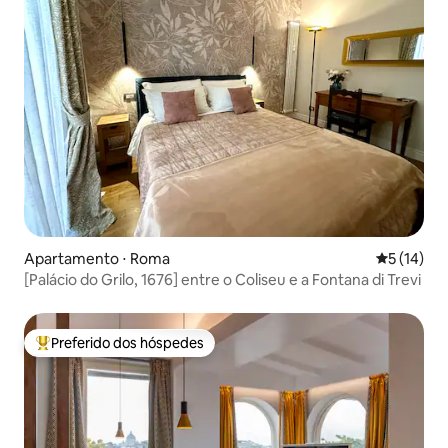
Apartamento ⋅ Roma
5 de uma a
5 (14)
[Palácio do Grilo, 1676] entre o Coliseu e a Fontana di Trevi
Preferido dos hóspedes
Entre os melhores preferidos dos hóspedes