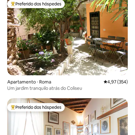
Preferido dos hóspedes
Entre os melhores preferidos dos hóspedes
Apartamento ⋅ Roma
4,97 de uma av
4,97 (354)
Um jardim tranquilo atrás do Coliseu
Preferido dos hóspedes
Entre os melhores preferidos dos hóspedes