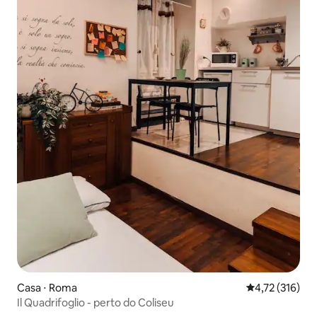
Casa ⋅ Roma
4,72 de uma av
4,72 (316)
Il Quadrifoglio - perto do Coliseu