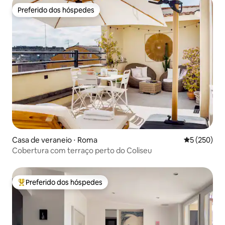
Preferido dos hóspedes
Preferido dos hóspedes
Casa de veraneio ⋅ Roma
5 de uma av
5 (250)
Cobertura com terraço perto do Coliseu
Preferido dos hóspedes
Entre os melhores preferidos dos hóspedes