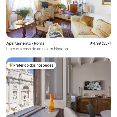
Apartamento ⋅ Roma
4,99 de uma av
4,99 (337)
Luxo em casa de anjos em Navona
Preferido dos hóspedes
Entre os melhores preferidos dos hóspedes