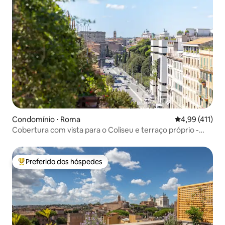
Condomínio ⋅ Roma
4,99 de uma av
4,99 (411)
Cobertura com vista para o Coliseu e terraço próprio -
Monti
Preferido dos hóspedes
Entre os melhores preferidos dos hóspedes