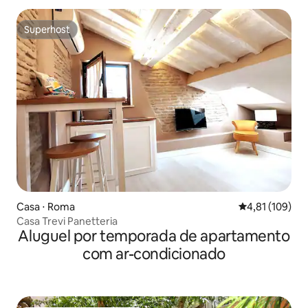
Superhost
Superhost
Casa ⋅ Roma
4,81 de uma av
4,81 (109)
Casa Trevi Panetteria
Aluguel por temporada de apartamento
com ar-condicionado