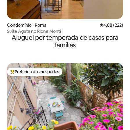
Condomínio ⋅ Roma
4,88 de uma av
4,88 (222)
Suíte Agata no Rione Monti
Aluguel por temporada de casas para
famílias
Preferido dos hóspedes
Entre os melhores preferidos dos hóspedes