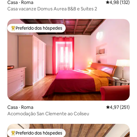
Casa ⋅ Roma
4,98 de uma av
4,98 (132)
Casa vacanze Domus Aurea B&B e Suites 2
Preferido dos hóspedes
Entre os melhores preferidos dos hóspedes
Casa ⋅ Roma
4,97 de uma av
4,97 (251)
Acomodação San Clemente ao Coliseu
Preferido dos hóspedes
Entre os melhores preferidos dos hóspedes