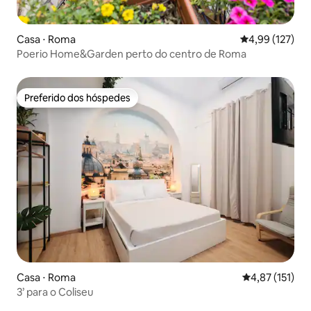
Casa ⋅ Roma
4,99 de uma av
4,99 (127)
Poerio Home&Garden perto do centro de Roma
Preferido dos hóspedes
Preferido dos hóspedes
Casa ⋅ Roma
4,87 de uma av
4,87 (151)
3’ para o Coliseu