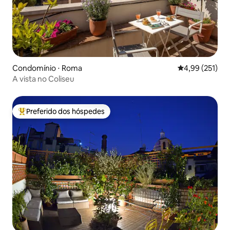
Condomínio ⋅ Roma
4,99 de uma av
4,99 (251)
A vista no Coliseu
Preferido dos hóspedes
Entre os melhores preferidos dos hóspedes