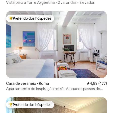
Vista para a Torre Argentina • 2 varandas • Elevador
Preferido dos hóspedes
Entre os melhores preferidos dos hóspedes
Casa de veraneio ⋅ Roma
4,89 de uma av
4,89 (477)
Apartamento de inspiração retrô •A poucos passos do
Coliseu
Preferido dos hóspedes
Entre os melhores preferidos dos hóspedes