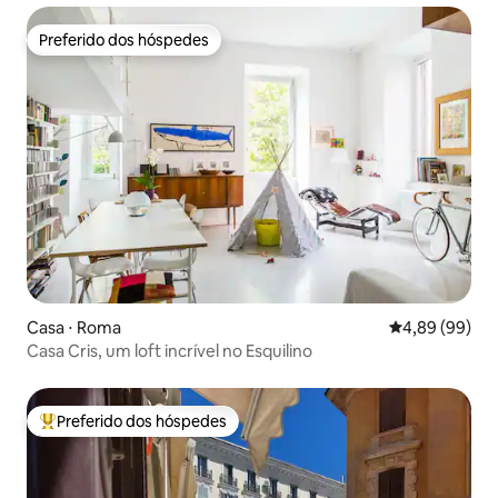
Preferido dos hóspedes
Preferido dos hóspedes
Casa ⋅ Roma
4,89 de uma av
4,89 (99)
Casa Cris, um loft incrível no Esquilino
Preferido dos hóspedes
Entre os melhores preferidos dos hóspedes