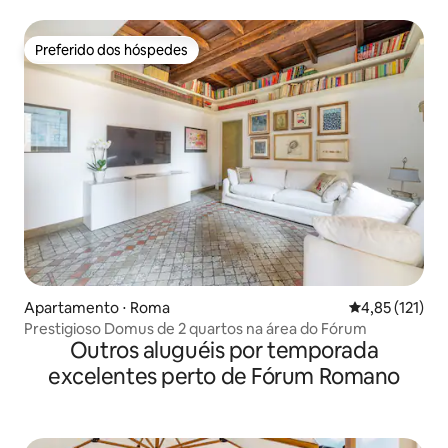
Preferido dos hóspedes
Preferido dos hóspedes
Apartamento ⋅ Roma
4,85 de uma av
4,85 (121)
Prestigioso Domus de 2 quartos na área do Fórum
Outros aluguéis por temporada
excelentes perto de Fórum Romano