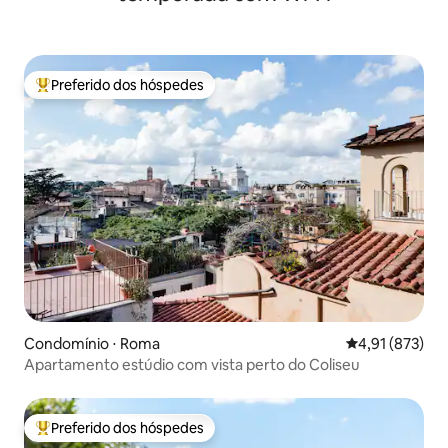
Preferido dos hóspedes
Entre os melhores preferidos dos hóspedes
Condomínio ⋅ Roma
4,91 de uma av
4,91 (873)
Apartamento estúdio com vista perto do Coliseu
Preferido dos hóspedes
Entre os melhores preferidos dos hóspedes