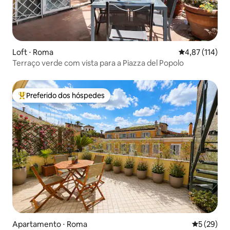
Loft ⋅ Roma
4,87 de uma av
4,87 (114)
Terraço verde com vista para a Piazza del Popolo
Preferido dos hóspedes
Entre os melhores preferidos dos hóspedes
Apartamento ⋅ Roma
5 de uma a
5 (29)