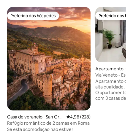
Preferido dos hóspedes
Preferido dos hó
Preferido dos hóspedes
Preferido dos hó
Apartamento ⋅ R
Via Veneto - Escad
Espanha -Roma Lu
Apartamento de l
alta qualidade, r
O apartamento co
com 3 casas de ban
Banheira de hidro
com ozônio e tera
dos quartos. O terceir
Casa de veraneio ⋅ San Gre
4,96 de uma avaliação média de 
4,96 (228)
sofá-cama adequa
gorio da Sassola
Refúgio romântico de 2 camas em Roma
banheiro privativo
Se esta acomodação não estiver
uma mesa de janta