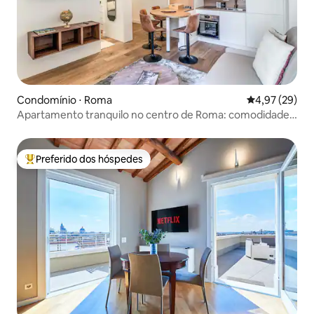
Condomínio ⋅ Roma
4,97 de uma a
4,97 (29)
Apartamento tranquilo no centro de Roma: comodidades
raras
Preferido dos hóspedes
Entre os melhores preferidos dos hóspedes