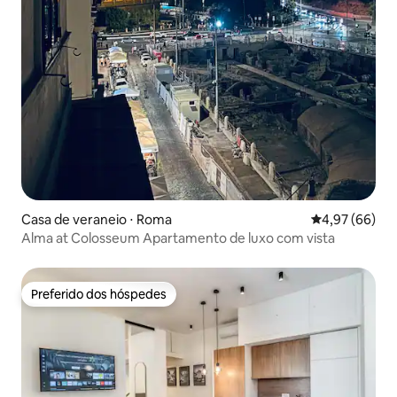
Casa de veraneio ⋅ Roma
4,97 de uma a
4,97 (66)
Alma at Colosseum Apartamento de luxo com vista
Preferido dos hóspedes
Preferido dos hóspedes