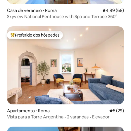
Casa de veraneio ⋅ Roma
4,99 de uma av
4,99 (68)
Skyview National Penthouse with Spa and Terrace 360°
Preferido dos hóspedes
Entre os melhores preferidos dos hóspedes
Apartamento ⋅ Roma
5 de uma a
5 (29)
Vista para a Torre Argentina • 2 varandas • Elevador