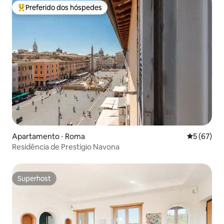
Preferido dos hóspedes
Entre os melhores preferidos dos hóspedes
Apartamento ⋅ Roma
5 de uma a
5 (67)
Residência de Prestígio Navona
Superhost
Superhost