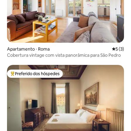
Apartamento ⋅ Roma
5 de uma 
5 (3)
Cobertura vintage com vista panorâmica para São Pedro
Preferido dos hóspedes
Entre os melhores preferidos dos hóspedes