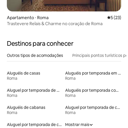
Apartamento ⋅ Roma
5 de uma a
5 (23)
Trastevere Relais & Charme no coração de Roma
Destinos para conhecer
Outros tipos de acomodações
Principais pontos turísticos po
Aluguéis de casas
Aluguéis por temporada em hotéis-fazenda
Roma
Roma
Aluguel por temporada de microcasas
Aluguéis por temporada com banheira de hidromassagem
Roma
Roma
Aluguéis de cabanas
Aluguel por temporada de castelos
Roma
Roma
Aluguel por temporada de casas de hóspedes
Mostrar mais