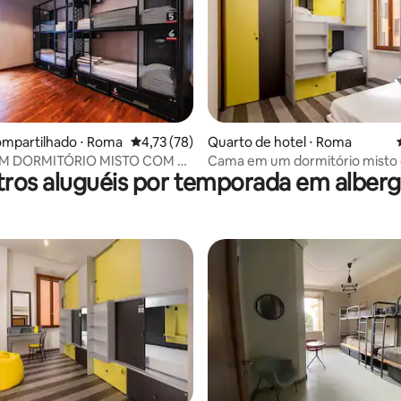
 média de 5, 4 avaliações
ompartilhado ⋅ Roma
4,73 de uma avaliação média de 5, 78 avalia
4,73 (78)
Quarto de hotel ⋅ Roma
EM DORMITÓRIO MISTO COM 6
Cama em um dormitório misto 
ros aluguéis por temporada em alber
 SUÍTES
camas no banheiro privado