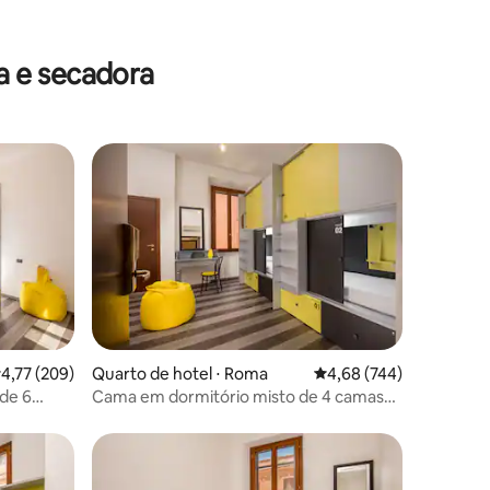
a e secadora
ções
,77 de uma avaliação média de 5, 209 avaliações
4,77 (209)
Quarto de hotel ⋅ Roma
4,68 de uma avaliação m
4,68 (744)
de 6
Cama em dormitório misto de 4 camas
com banheiro privativo