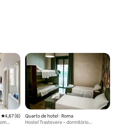
4,67 de uma avaliação média de 5, 6 avaliações
4,67 (6)
Quarto de hotel ⋅ Roma
 com
Hostel Trastevere – dormitório
masculino para 8 pessoas