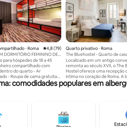
édia de 5, 120 avaliações
ompartilhado ⋅ Roma
4,8 de uma avaliação média de 5, 79 avalia
4,8 (79)
Quarto privativo ⋅ Roma
M DORMITÓRIO FEMININO DE 6
The Bluehostel - Quarto de cas
S
banheiro
o para hóspedes de 18 a 45
Localizado em um antigo conv
nheiro compartilhado com
remonta ao século XVII, o The 
dentro do quarto - Ar
Hostel oferece uma recepção c
ado - Roupa de cama gratuita
íntima no coração de Roma. A l
ma: comodidades populares em alberg
 Toalhas para alugar - Armário
estratégica, entre a Estação Te
atuito - Cofre pessoal gratuito
Coliseu, tornará cada caminha
atuito - Aperitivo gratuito com
redor do centro histórico agrad
cesso gratuito ao clube - Mapas
quartos, recentemente renova
gratuitos - Passeios gratuitos -
tranquilos e luminosos e todos
e limpeza gratuito - Lavanderia
banheiro privativo, TV LED, ar-
os para o aeroporto - Recepção
condicionado, frigobar, piso e
e Wi-Fi gratuito. Além disso,
Estac
 recepção ou no prédio do lado
colocaremos quatro travessei