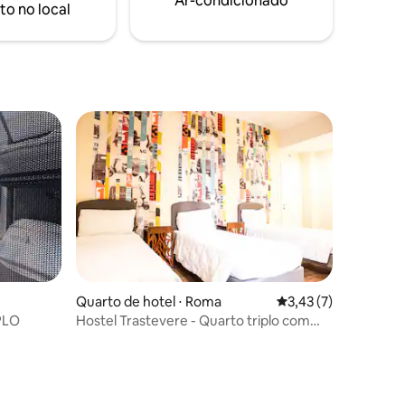
Ar-condicionado
to no local
Quarto de hotel ⋅ Roma
3,43 de uma avaliaçã
3,43 (7)
PLO
Hostel Trastevere - Quarto triplo com
banheiro privativo