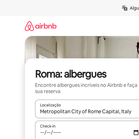
Pular
Algu
para
o
conteúdo
Roma: albergues
Encontre albergues incríveis no Airbnb e faça
sua reserva
Localização
Quando os resultados estiverem disponíveis, expl
Check-in