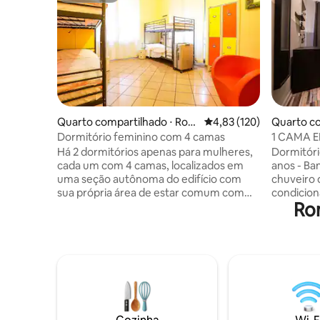
Quarto compartilhado ⋅ Rom
4,83 de uma avaliação m
4,83 (120)
Quarto c
a
Dormitório feminino com 4 camas
1 CAMA E
QUARTO
Há 2 dormitórios apenas para mulheres,
Dormitóri
cada um com 4 camas, localizados em
anos - Ba
uma seção autônoma do edifício com
chuveiro 
sua própria área de estar comum com
condicion
Ro
chaleira, micro-ondas e torradeira. Há
incluída -
dois banheiros modernos/estilosos para
pessoal gr
8 hóspedes no total do outro lado do
- Wi-Fi gr
corredor. As toalhas estão disponíveis
massa - A
mediante solicitação e os banheiros têm
da cidade 
gel de banho/xampu e secadores de
Serviço d
cabelo. Todos os hóspedes têm um
- Traslad
armário individual para objetos de valor e
24 horas Os quartos podem estar no
acesso ao nosso jardim privado. Roupa
prédio da