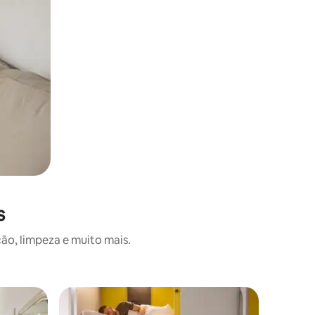
s
ão, limpeza e muito mais.
Quarto p