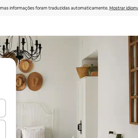
mas informações foram traduzidas automaticamente. 
Mostrar idioma
ore-os usando as seta para cima e para baixo do teclado ou tocando e