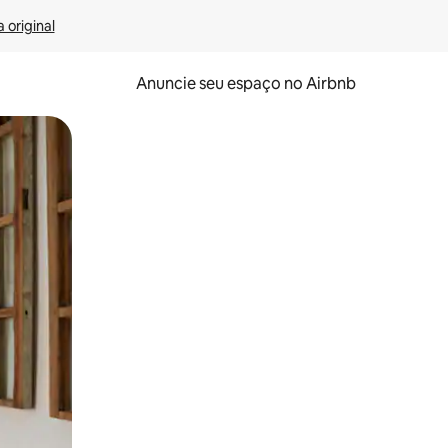
 original
Anuncie seu espaço no Airbnb
 deslizando o dedo na tela.