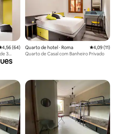
ções
4,56 de uma avaliação média de 5, 64 avaliações
4,56 (64)
Quarto de hotel ⋅ Roma
4,09 de uma avaliação
4,09 (11)
de 3
Quarto de Casal com Banheiro Privado
gues