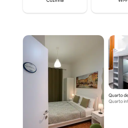
Cozinha
Wi-F
de cama e cobertores fornecidos.
do 
Toalhas disponíveis para alugar.
Quarto de
Quarto in