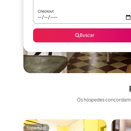
Checkout
Buscar
Os hóspedes concordam: e
Superhost
Superhost