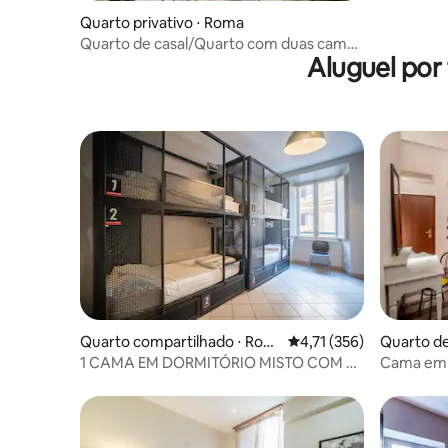
Quarto privativo ⋅ Roma
Quarto de casal/Quarto com duas camas
Aluguel por
de solteiro
Quarto compartilhado ⋅ Rom
4,71 de uma avaliação m
4,71 (356)
Quarto de
a
1 CAMA EM DORMITÓRIO MISTO COM 4
Cama em 
QUARTOS SUÍTES
camas, ba