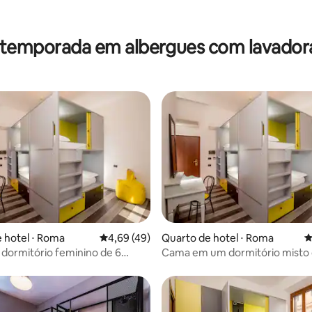
 temporada em albergues com lavador
édia de 5, 356 avaliações
 hotel ⋅ Roma
4,69 de uma avaliação média de 5, 49 avalia
4,69 (49)
Quarto de hotel ⋅ Roma
4
dormitório feminino de 6
Cama em um dormitório misto 
nheiro privativo
camas no banheiro privado