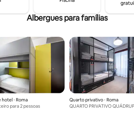
i
Piscina
gratui
bar CIR: 058091-OSS-00055
cada cama!
Albergues para famílias
 hotel ⋅ Roma
Quarto privativo ⋅ Roma
teiro para 2 pessoas
QUARTO PRIVATIVO QUÁDRU