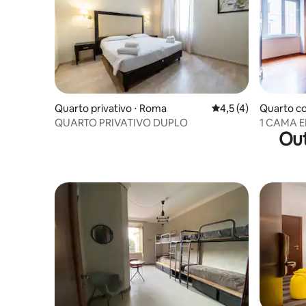
Quarto privativo ⋅ Roma
4,5 de uma avaliação
4,5 (4)
Quarto c
QUARTO PRIVATIVO DUPLO
1 CAMA 
Out
QUARTOS