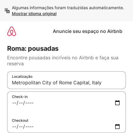
Pular
Algumas informações foram traduzidas automaticamente. 
para
Mostrar idioma original
o
conteúdo
Anuncie seu espaço no Airbnb
Roma: pousadas
Encontre pousadas incríveis no Airbnb e faça sua
reserva
Localização
Quando os resultados estiverem disponíveis, explore-os usand
Check-in
Checkout