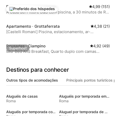
Pousadas ⋅ Zagarolo
4,99 de uma av
4,99 (151)
Preferido dos hóspedes
Entre os melhores preferidos dos hóspedes
A Casa del Pittore B&B com piscina, a 30 minutos de R...
Apartamento ⋅ Grottaferrata
4,38 de uma a
4,38 (21)
[Castelli Romani] Piscina, estacionamento, ar-
condicionado, Wi-Fi
Pousadas ⋅ Ciampino
4,92 de uma a
4,92 (49)
Superhost
Superhost
Miu' Bed And Breakfast, Quarto duplo com camas...
Destinos para conhecer
Outros tipos de acomodações
Principais pontos turísticos 
Aluguéis de casas
Aluguéis por temporada em hotéis-fazenda
Roma
Roma
Aluguéis por temporada com banheira de hidromassagem
Aluguel por temporada de microcasas