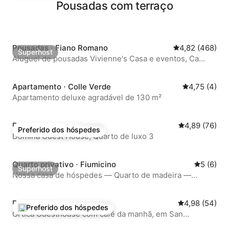
Pousadas com terraço
Pousadas ⋅ Fiano Romano
4,82 de uma av
4,82 (468)
Superhost
Superhost
Aluguel de pousadas Vivienne's Casa e eventos, Ca...
Apartamento ⋅ Colle Verde
4,75 de uma 
4,75 (4)
Apartamento deluxe agradável de 130 m²
Pousadas ⋅ Fiumicino
4,89 de uma a
4,89 (76)
Preferido dos hóspedes
Preferido dos hóspedes
Domina Guest House, Quarto de luxo 3
Quarto privativo ⋅ Fiumicino
5 de uma 
5 (6)
Superhost
Superhost
Nossa casa de hóspedes — Quarto de madeira —
CIR.058120-AFF-00089
Pousadas ⋅ Roma
4,98 de uma a
4,98 (54)
Preferido dos hóspedes
Entre os melhores preferidos dos hóspedes
Ortica Guesthouse com café da manhã, em San
Giovanni...