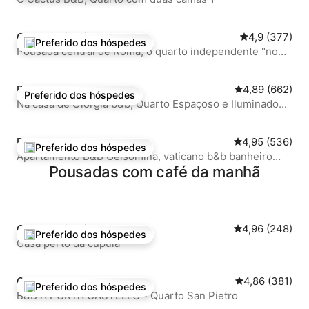
Quarto privativo ⋅ Roma
4,9 de uma av
4,9 (377)
Preferido dos hóspedes
Entre os melhores preferidos dos hóspedes
Pousada central de Roma, o quarto independente "no
centro"
Pousadas ⋅ Roma
4,89 de uma av
4,89 (662)
Preferido dos hóspedes
Preferido dos hóspedes
Na casa de Giorgia b&b, Quarto Espaçoso e Iluminado...
Pousadas ⋅ Roma
4,95 de uma av
4,95 (536)
Preferido dos hóspedes
Entre os melhores preferidos dos hóspedes
Apartamento B&B Gelsomina, vaticano b&b banheiro
compartilhado...
Pousadas com café da manhã
Quarto privativo ⋅ Roma
4,96 de uma av
4,96 (248)
Preferido dos hóspedes
Entre os melhores preferidos dos hóspedes
Casa perto da cúpula
Quarto privativo ⋅ Roma
4,86 de uma av
4,86 (381)
Preferido dos hóspedes
Entre os melhores preferidos dos hóspedes
B&B A PORTA CASTELLO - Quarto San Pietro