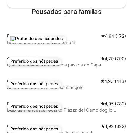
Pousadas para famílias
Pousada ⋅ Roma
4,94 de uma av
4,94 (172)
Preferido dos hóspedes
Entre os melhores preferidos dos hóspedes
B&B near MAXXI and Auditorium
Quarto privativo ⋅ Roma
4,79 de uma av
4,79 (290)
Preferido dos hóspedes
Preferido dos hóspedes
Quarto encantador a poucos passos do Papa
Pousadas ⋅ Roma
4,93 de uma av
4,93 (413)
Preferido dos hóspedes
Preferido dos hóspedes
AllinRome, quarto castel sant'angelo
Pousadas ⋅ Roma
4,95 de uma av
4,95 (782)
Preferido dos hóspedes
Preferido dos hóspedes
B&B de Francesca, Quarto Piazza del Campidoglio...
Pousadas ⋅ Roma
4,92 de uma av
4,92 (822)
Preferido dos hóspedes
Preferido dos hóspedes
O Cactus B&B, Quarto com duas camas 1