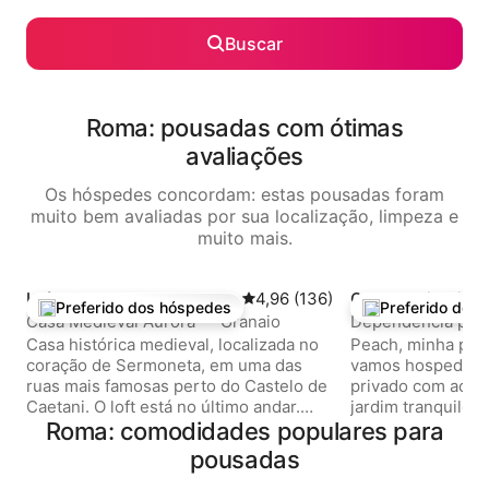
Buscar
Roma: pousadas com ótimas
avaliações
Os hóspedes concordam: estas pousadas foram
muito bem avaliadas por sua localização, limpeza e
muito mais.
Loft ⋅ Sermoneta
4,96 de uma avaliação média de
4,96 (136)
Quarto privativo
Preferido dos hóspedes
Preferido dos
Entre os melhores preferidos dos hóspedes
Entre os melhore
Casa Medieval Aurora — Granaio
Dependência priva
Flaminio - Roma
Casa histórica medieval, localizada no
Peach, minha peq
coração de Sermoneta, em uma das
vamos hospedar 
ruas mais famosas perto do Castelo de
privado com acess
Caetani. O loft está no último andar.
jardim tranquilo,
Está equipado com uma cozinha
Roma: comodidades populares para
da rua. Muitos hóspedes o vivenciam
pequena, cama tamanho queen e um
como um cantinho 
pousadas
banheiro bem mobiliado com chuveiro.
no coração do bair