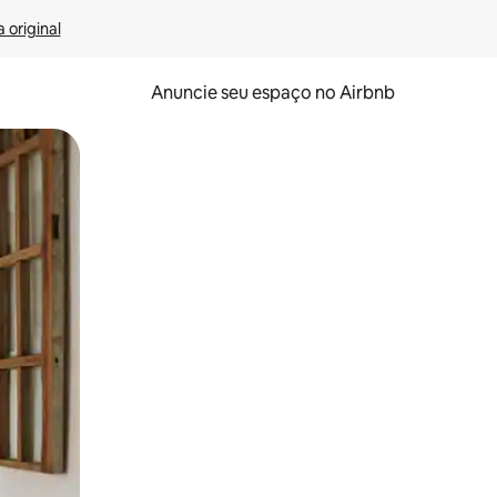
 original
Anuncie seu espaço no Airbnb
 deslizando o dedo na tela.