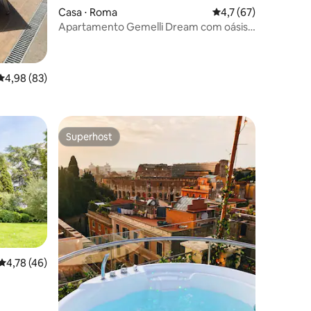
Casa ⋅ Roma
4,7 de uma avaliação
4,7 (67)
Apartamento Gemelli Dream com oásis
de piscina
4,98 de uma avaliação média de 5, 83 avaliações
4,98 (83)
Superhost
Superhost
ções
4,78 de uma avaliação média de 5, 46 avaliações
4,78 (46)