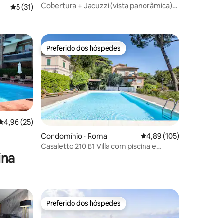
Cobertura + Jacuzzi (vista panorâmica)
5 de uma avaliação média de 5, 31 avaliações
5 (31)
perto de Roma.
Preferido dos hóspedes
Preferido dos hóspedes
4,96 de uma avaliação média de 5, 25 avaliações
4,96 (25)
ções
Condomínio ⋅ Roma
4,89 de uma avaliação 
4,89 (105)
Casaletto 210 B1 Villa com piscina e
ina
estacionamento
Preferido dos hóspedes
os hóspedes
Preferido dos hóspedes