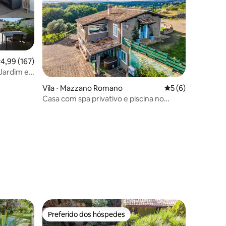
,99 de uma avaliação média de 5, 167 avaliações
4,99 (167)
Jardim e
ções
Vila ⋅ Mazzano Romano
5 de uma avaliaçã
5 (6)
Casa com spa privativo e piscina no
interior de Roma
Preferido dos hóspedes
os hóspedes
Preferido dos hóspedes