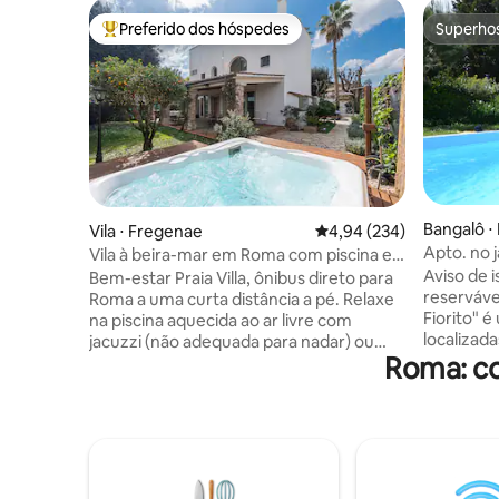
Preferido dos hóspedes
Superho
Entre os melhores preferidos dos hóspedes
Superho
Bangalô 
Vila ⋅ Fregenae
4,94 de uma avaliação m
4,94 (234)
Apto. no 
Vila à beira-mar em Roma com piscina e
sauna
Aviso de 
Bem-estar Praia Villa, ônibus direto para
reserváve
Roma a uma curta distância a pé. Relaxe
Fiorito" 
na piscina aquecida ao ar livre com
localizad
jacuzzi (não adequada para nadar) ou
Roma: co
metros q
relaxe na sauna finlandesa. Aconchegue-
distantes
se junto à lareira, desfrute de espaçosas
privacida
áreas de estar, uma cozinha totalmente
banheiro.
equipada e um pátio com churrasqueira
combinar 
e jantar no jardim. 5 quartos, 4 banheiros,
incompara
academia, tênis de mesa, Wi-Fi e SMART
com uma e
TV, ar condicionado, estacionamento