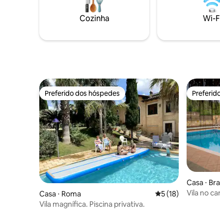
próximo com a 
privativo. Serviços opcionais: traslado,
aberta de
bicicletas, passeios de vinho, chef
Cozinha
Wi-F
solução n
particular. Limpeza € 180, a pagar no
olhada em
local. Aproveite seu paraíso particular à
beira-mar
Preferido dos hóspedes
Preferid
Preferido dos hóspedes
Preferid
Casa ⋅ Br
Vila no c
Casa ⋅ Roma
5 de uma avaliação 
5 (18)
turístico
Vila magnífica. Piscina privativa.