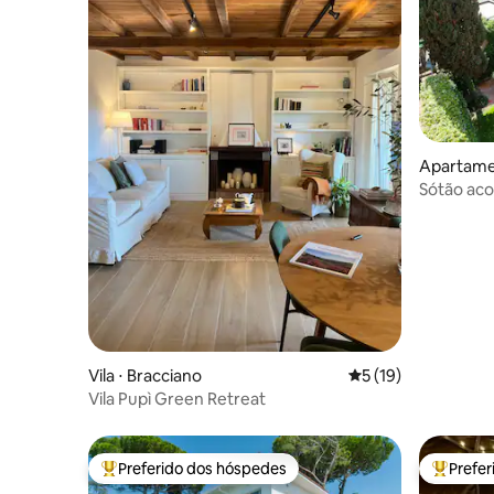
Apartame
Sótão ac
Vila ⋅ Bracciano
5 de uma avaliação 
5 (19)
Vila Pupì Green Retreat
Preferido dos hóspedes
Prefe
Entre os melhores preferidos dos hóspedes
Entre os