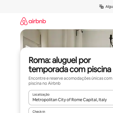
Pular
Algu
para
o
conteúdo
Roma: aluguel por
temporada com piscina
Encontre e reserve acomodações únicas com
piscina no Airbnb
Localização
Quando os resultados estiverem disponíveis, expl
Check-in