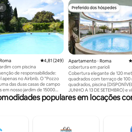
st
Preferido dos hóspedes
st
Preferido dos hóspedes
⋅ Roma
4,81 de uma avaliação média de 5, 249 avalia
4,81 (249)
Apartamento ⋅ Roma
4
édia de 5, 234 avaliações
jardim com piscina
cobertura em parioli
isenção de responsabilidade:
Cobertura elegante de 120 me
l apenas no Airbnb. O "Pozzo
quadrados com terraço de 100
é uma das duas casas de campo
quadrados, piscina (DISPONÍVE
as em nosso jardim de 15000
JUNHO A 13 DE SETEMBRO) e vis
modidades populares em locações co
uadrados. Independentes e
Auditório e o norte de Roma. O
 uns dos outros, eles garantem
apartamento consiste em uma
de. Tem dois quartos, cozinha e
sala de estar com área de janta
 Oferece a oportunidade de
cozinha panorâmica opcional c
a visita a Roma,
dois quartos duplos, cada um 
velmente rica em história,
própria casa de banho. Cada quarto tem
stadia relaxante em contato
seu próprio ar condicionado e 