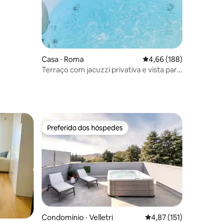
Casa ⋅ Roma
4,66 de uma avaliação 
4,66 (188)
Terraço com jacuzzi privativa e vista para
o Coliseu
Preferido dos hóspedes
os hóspedes
Preferido dos hóspedes
ções
Condomínio ⋅ Velletri
4,87 de uma avaliação 
4,87 (151)