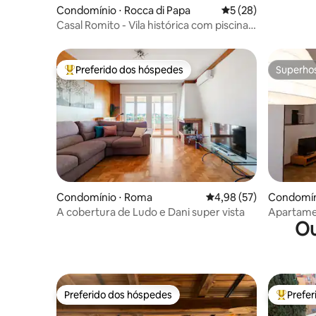
Condomínio ⋅ Rocca di Papa
5 de uma avaliação 
5 (28)
Casal Romito - Vila histórica com piscina e
jardins
Preferido dos hóspedes
Superho
Entre os melhores preferidos dos hóspedes
Superho
Condomínio ⋅ Roma
4,98 de uma avaliação 
4,98 (57)
Condomín
A cobertura de Ludo e Dani super vista
Apartame
Ou
Preferido dos hóspedes
Prefe
Preferido dos hóspedes
Entre os