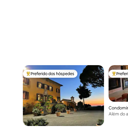
Preferido dos hóspedes
Prefe
Entre os melhores preferidos dos hóspedes
Entre os
Condomíni
Além do a