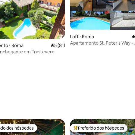
Loft ⋅ Roma
4
Apartamento St. Peter's Way - 
nto ⋅ Roma
5 de uma avaliação média de 5, 81 avalia
5 (81)
piscina
onchegante em Trastevere
média de 5, 19 avaliações
rido dos hóspedes
Preferido dos hóspedes
 melhores preferidos dos hóspedes
Entre os melhores preferidos d