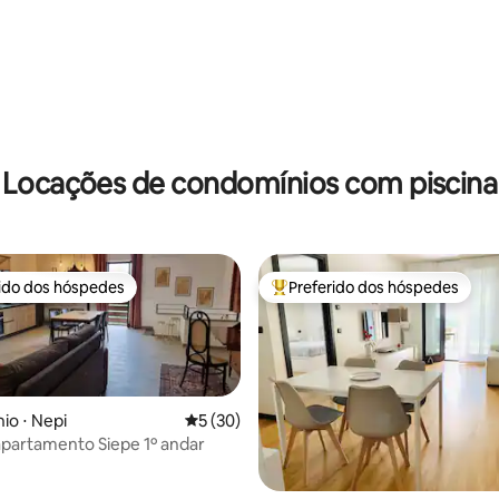
Locações de condomínios com piscina
rido dos hóspedes
Preferido dos hóspedes
 melhores preferidos dos hóspedes
Entre os melhores preferidos d
o ⋅ Nepi
5 de uma avaliação média de 5, 30 avalia
5 (30)
partamento Siepe 1º andar