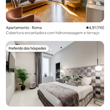
Apartamento ⋅ Roma
4,91 de uma av
4,91 (110)
Cobertura encantadora com hidromassagem e terraço
Preferido dos hóspedes
Preferido dos hóspedes