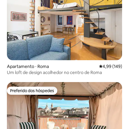
Apartamento ⋅ Roma
4,99 de uma av
4,99 (149)
Um loft de design acolhedor no centro de Roma
Preferido dos hóspedes
Preferido dos hóspedes