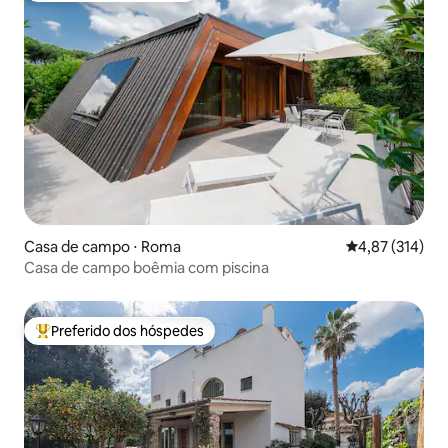
Casa de campo ⋅ Roma
4,87 de uma av
4,87 (314)
Casa de campo boêmia com piscina
Preferido dos hóspedes
Entre os melhores preferidos dos hóspedes