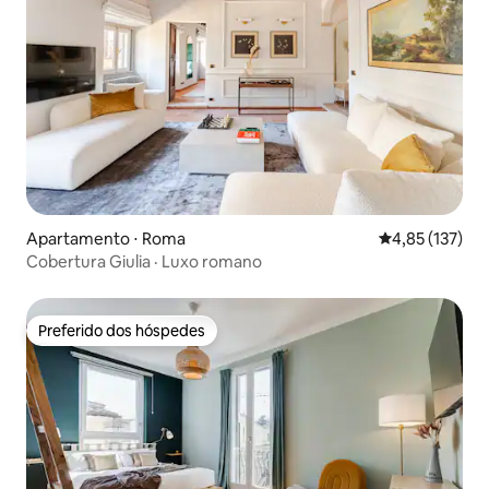
Apartamento ⋅ Roma
4,85 de uma av
4,85 (137)
Cobertura Giulia · Luxo romano
Preferido dos hóspedes
Preferido dos hóspedes