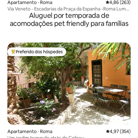
Apartamento ⋅ Roma
4,86 de uma ava
4,86 (263)
Via Veneto - Escadarias da Praça da Espanha -Roma Luma
Aluguel por temporada de
Suite 29
acomodações pet friendly para famílias
Preferido dos hóspedes
Entre os melhores preferidos dos hóspedes
Apartamento ⋅ Roma
4,97 de uma av
4,97 (354)
Um jardim tranquilo atrás do Coliseu