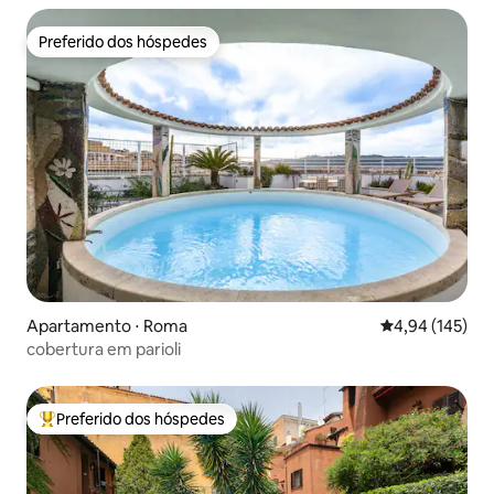
Preferido dos hóspedes
Preferido dos hóspedes
Apartamento ⋅ Roma
4,94 de uma av
4,94 (145)
cobertura em parioli
Preferido dos hóspedes
Entre os melhores preferidos dos hóspedes