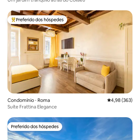
Preferido dos hóspedes
Entre os melhores preferidos dos hóspedes
Condomínio ⋅ Roma
4,98 de uma ava
4,98 (363)
Suíte Frattina Elegance
Preferido dos hóspedes
Preferido dos hóspedes