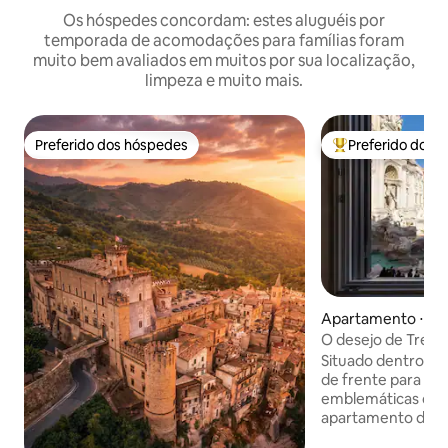
Os hóspedes concordam: estes aluguéis por
temporada de acomodações para famílias foram
muito bem avaliados em muitos por sua localização,
limpeza e muito mais.
Preferido dos hóspedes
Preferido dos 
Preferido dos hóspedes
Entre os melhore
Apartamento ⋅ R
O desejo de Trevi:
Fonte de Trevi
Situado dentro de 
de frente para um
emblemáticas do 
apartamento de u
localizado no prim