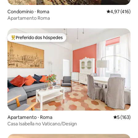
Condomínio ⋅ Roma
4,97 de uma av
4,97 (416)
Apartamento Roma
Preferido dos hóspedes
Entre os melhores preferidos dos hóspedes
Apartamento ⋅ Roma
5 de uma av
5 (163)
Casa Isabella no Vaticano/Design