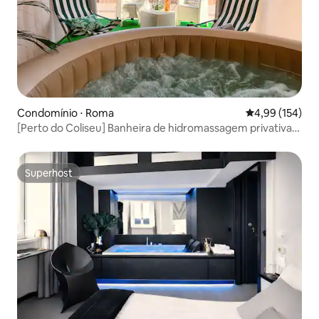
Condomínio ⋅ Roma
4,99 de uma av
4,99 (154)
[Perto do Coliseu] Banheira de hidromassagem privativa,
terraço e vista
Superhost
Superhost