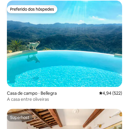
Preferido dos hóspedes
Preferido dos hóspedes
Casa de campo ⋅ Bellegra
4,94 de uma av
4,94 (522)
A casa entre oliveiras
Superhost
Superhost