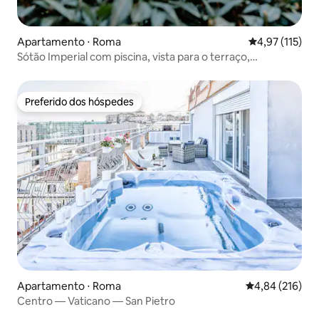
Apartamento ⋅ Roma
4,97 de uma av
4,97 (115)
Sótão Imperial com piscina, vista para o terraço,
Trastevere
Preferido dos hóspedes
Preferido dos hóspedes
Apartamento ⋅ Roma
4,84 de uma av
4,84 (216)
Centro — Vaticano — San Pietro