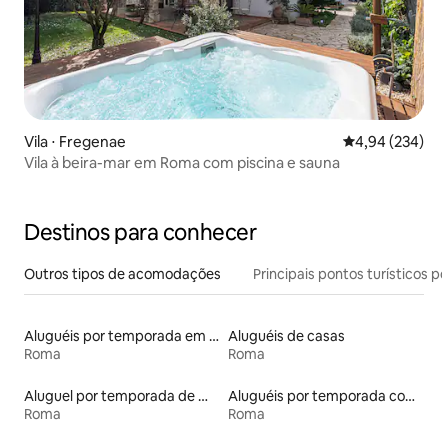
Vila ⋅ Fregenae
4,94 de uma ava
4,94 (234)
Vila à beira-mar em Roma com piscina e sauna
Destinos para conhecer
Outros tipos de acomodações
Principais pontos turísticos po
Aluguéis por temporada em hotéis-fazenda
Aluguéis de casas
Roma
Roma
Aluguel por temporada de microcasas
Aluguéis por temporada com banheira de hidromassagem
Roma
Roma