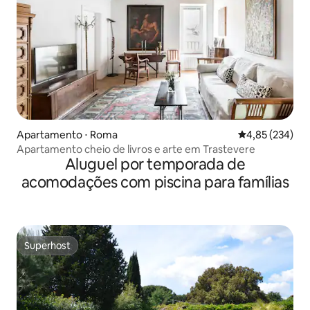
Apartamento ⋅ Roma
4,85 de uma av
4,85 (234)
Apartamento cheio de livros e arte em Trastevere
Aluguel por temporada de
acomodações com piscina para famílias
Superhost
Superhost