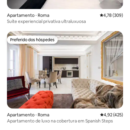
Apartamento ⋅ Roma
4,78 de uma av
4,78 (309)
Suíte experiencial privativa ultraluxuosa
Preferido dos hóspedes
Preferido dos hóspedes
Apartamento ⋅ Roma
4,92 de uma av
4,92 (425)
Apartamento de luxo na cobertura em Spanish Steps