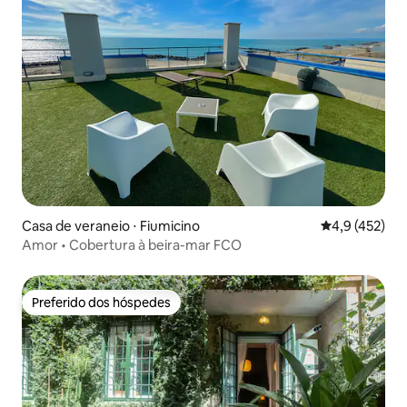
Casa de veraneio ⋅ Fiumicino
4,9 de uma av
4,9 (452)
Amor • Cobertura à beira-mar FCO
Preferido dos hóspedes
Preferido dos hóspedes