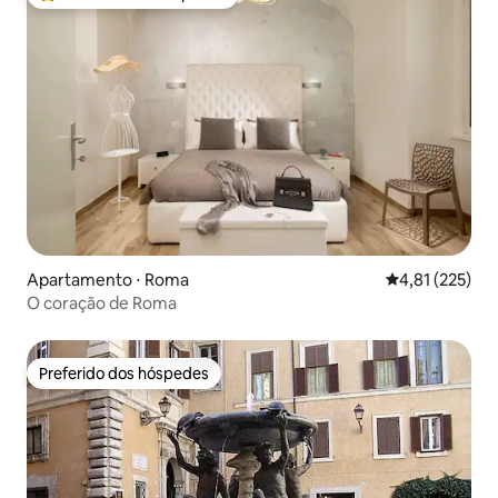
Entre os melhores preferidos dos hóspedes
Apartamento ⋅ Roma
4,81 de uma av
4,81 (225)
O coração de Roma
Preferido dos hóspedes
Preferido dos hóspedes