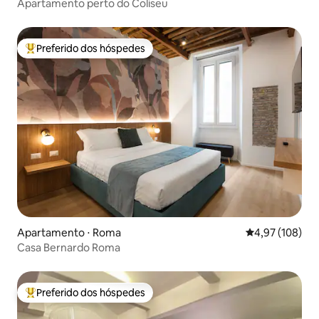
Apartamento perto do Coliseu
Preferido dos hóspedes
Entre os melhores preferidos dos hóspedes
Apartamento ⋅ Roma
4,97 de uma av
4,97 (108)
Casa Bernardo Roma
Preferido dos hóspedes
Entre os melhores preferidos dos hóspedes