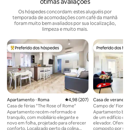
ótimas avaliações
Os hóspedes concordam: estes aluguéis por
temporada de acomodações com café da manhã
foram muito bem avaliados por sua localização,
limpeza e muito mais.
Preferido dos hóspedes
Preferido dos hó
Entre os melhores preferidos dos hóspedes
Preferido dos hó
Apartamento ⋅ Roma
4,98 de uma avaliação média de 
4,98 (207)
Casa de veraneio 
Casa de férias "The Rose of Rome"
Campo de' Fiori a
Violante
Apartamento recém-reformado e
Apartamento bem 
tranquilo, com mobiliário elegante e
de um edifício do 
novo em folha, projetado para oferecer
elevador. Oferece
conforto. Localizado perto da colina
composto por uma