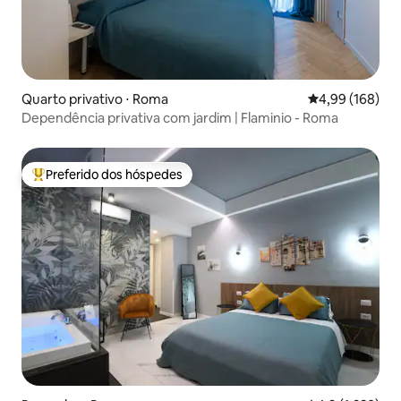
Quarto privativo ⋅ Roma
4,99 de uma av
4,99 (168)
Dependência privativa com jardim | Flaminio - Roma
Preferido dos hóspedes
Entre os melhores preferidos dos hóspedes