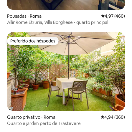
Pousadas ⋅ Roma
4,97 de uma av
4,97 (460)
AllinRome Etruria, Villa Borghese - quarto principal
Preferido dos hóspedes
Preferido dos hóspedes
Quarto privativo ⋅ Roma
4,94 de uma ava
4,94 (360)
Quarto e jardim perto de Trastevere