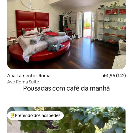
Apartamento ⋅ Roma
4,96 de uma av
4,96 (142)
Ave Roma Suíte
Pousadas com café da manhã
Preferido dos hóspedes
Entre os melhores preferidos dos hóspedes