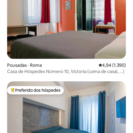
Pousadas ⋅ Roma
4,94 de uma aval
4,94 (1.390)
Casa de Hóspedes Número 10, Victoria (cama de casal, ...)
Preferido dos hóspedes
Entre os melhores preferidos dos hóspedes