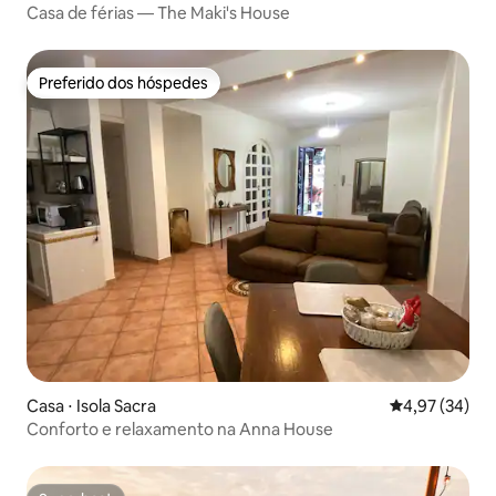
Casa de férias — The Maki's House
Preferido dos hóspedes
Preferido dos hóspedes
Casa ⋅ Isola Sacra
4,97 de uma a
4,97 (34)
Conforto e relaxamento na Anna House