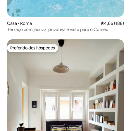
Casa ⋅ Roma
4,66 de uma av
4,66 (188)
Terraço com jacuzzi privativa e vista para o Coliseu
Preferido dos hóspedes
Preferido dos hóspedes