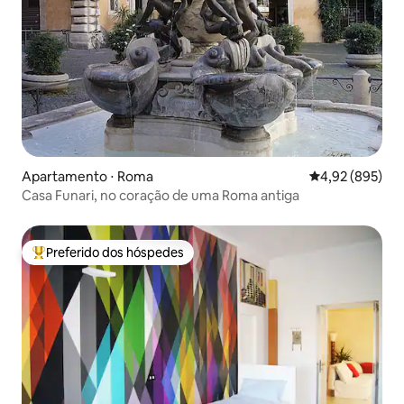
Apartamento ⋅ Roma
4,92 de uma ava
4,92 (895)
Casa Funari, no coração de uma Roma antiga
Preferido dos hóspedes
Entre os melhores preferidos dos hóspedes