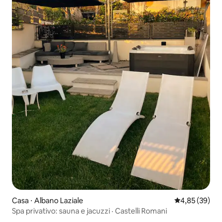
Casa ⋅ Albano Laziale
4,85 de uma a
4,85 (39)
Spa privativo: sauna e jacuzzi · Castelli Romani