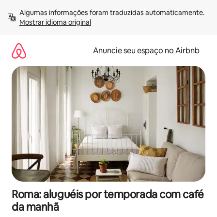
Pular
Algumas informações foram traduzidas automaticamente. 
para
Mostrar idioma original
o
conteúdo
Anuncie seu espaço no Airbnb
Roma: aluguéis por temporada com café
da manhã