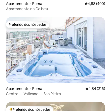
Apartamento ⋅ Roma
4,88 de uma ava
4,88 (400)
Apartamento no Coliseu
Preferido dos hóspedes
Preferido dos hóspedes
Apartamento ⋅ Roma
4,84 de uma av
4,84 (216)
Centro — Vaticano — San Pietro
Preferido dos hóspedes