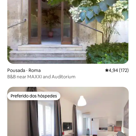
Pousada ⋅ Roma
4,94 de uma av
4,94 (172)
B&B near MAXXI and Auditorium
Preferido dos hóspedes
Preferido dos hóspedes