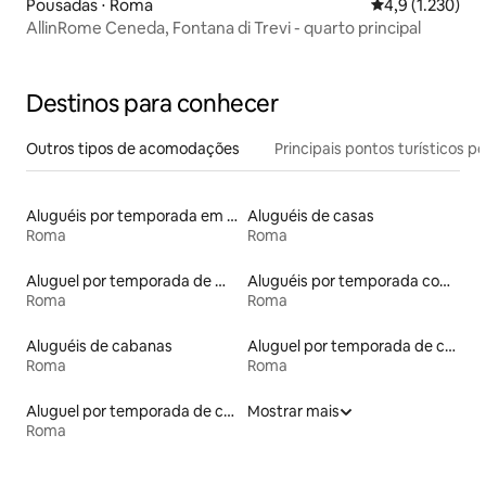
Pousadas ⋅ Roma
4,9 de uma aval
4,9 (1.230)
AllinRome Ceneda, Fontana di Trevi - quarto principal
Destinos para conhecer
Outros tipos de acomodações
Principais pontos turísticos po
Aluguéis por temporada em hotéis-fazenda
Aluguéis de casas
Roma
Roma
Aluguel por temporada de microcasas
Aluguéis por temporada com banheira de hidromassagem
Roma
Roma
Aluguéis de cabanas
Aluguel por temporada de castelos
Roma
Roma
Aluguel por temporada de casas de hóspedes
Mostrar mais
Roma