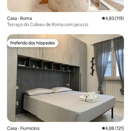
Casa ⋅ Roma
4,83 de uma av
4,83 (119)
Terraço do Coliseu de Roma com jacuzzi
Preferido dos hóspedes
Preferido dos hóspedes
Casa ⋅ Fiumicino
4,88 de uma av
4,88 (121)