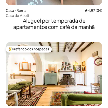
Casa ⋅ Roma
4,97 de uma a
4,97 (34)
Casa de Abeti
Aluguel por temporada de
apartamentos com café da manhã
Preferido dos hóspedes
Entre os melhores preferidos dos hóspedes