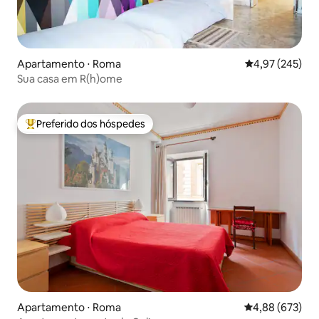
Apartamento ⋅ Roma
4,97 de uma av
4,97 (245)
Sua casa em R(h)ome
Preferido dos hóspedes
Entre os melhores preferidos dos hóspedes
Apartamento ⋅ Roma
4,88 de uma ava
4,88 (673)