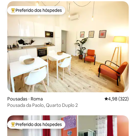
Preferido dos hóspedes
Entre os melhores preferidos dos hóspedes
Pousadas ⋅ Roma
4,98 de uma av
4,98 (322)
Pousada da Paolo, Quarto Duplo 2
Preferido dos hóspedes
Entre os melhores preferidos dos hóspedes