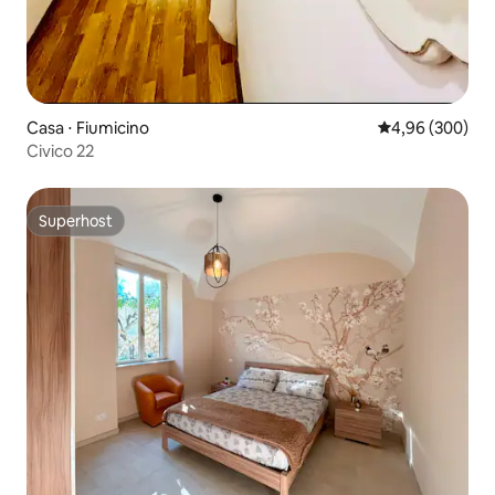
Casa ⋅ Fiumicino
4,96 de uma ava
4,96 (300)
Civico 22
Superhost
Superhost