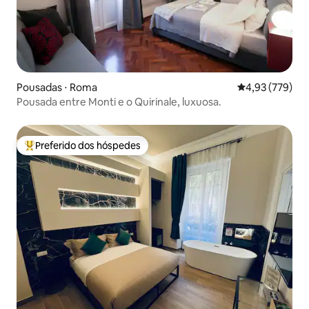
Pousadas ⋅ Roma
4,93 de uma av
4,93 (779)
Pousada entre Monti e o Quirinale, luxuosa.
Preferido dos hóspedes
Entre os melhores preferidos dos hóspedes