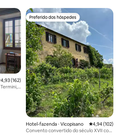
Preferido dos hóspedes
Preferido dos hóspedes
,93 de uma avaliação média de 5, 162 avaliações
4,93 (162)
Termini,
Hotel-fazenda ⋅ Vicopisano
4,94 de uma avaliação 
4,94 (102)
Convento convertido do século XVII com
ções
olival