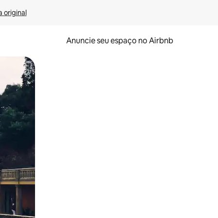
 original
Anuncie seu espaço no Airbnb
 deslizando o dedo na tela.