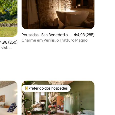
Pousadas ⋅ San Benedetto In
4,93 de uma avaliação 
4,93 (285)
Perillis
Charme em Perillis, o Tratturo Magno
,98 de uma avaliação média de 5, 260 avaliações
4,98 (260)
 vista
ções
Preferido dos hóspedes
os hóspedes
Entre os melhores preferidos dos hóspedes