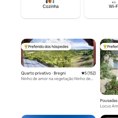
caminhada
mediante solicitação. O elevador está
Cozinha
Wi-F
poucos mi
indisponível no momento. Imposto
municipal de € 3 em dinheiro por pessoa
por noite
Preferido dos hóspedes
Prefe
Entre os melhores preferidos dos hóspedes
Entre os
Quarto privativo ⋅ Bregni
5 de uma avaliação m
5 (152)
Ninho de amor na vegetação Ninho de
amor na floresta
Pousadas
Locus Amo
Garda, St