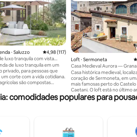
enda ⋅ Saluzzo
4,98 de uma avaliação média de 5, 117 avalia
4,98 (117)
e luxo tranquila com vista
édia de 5, 719 avaliações
Loft ⋅ Sermoneta
4
nte para os Alpes
da de luxo tranquila em um
Casa Medieval Aurora — Grana
to privado, para pessoas que
Casa histórica medieval, locali
um corte com a vida cotidiana.
coração de Sermoneta, em uma
 agrícolas são compostas
mais famosas perto do Castelo
mente por oliveiras dispostas ao
Caetani. O loft está no último a
terraços na encosta, arbustos
ália: comodidades populares para pousa
equipado com uma cozinha pe
os e ameixeiras. A propriedade
cama tamanho queen e um ban
lizada em um ponto panorâmico
bem mobiliado com chuveiro. 
ista espetacular de 360* sobre
disposição do nosso hóspede u
 plana, colinas e os Alpes.
com uma bela vista. Sermoneta
or florestas tranquilas e
muito perto do Jardim de Ninfa,
 para fazer caminhadas
de Sabaudia, de Sperlonga e Te
s ou experiências de
Se você quiser fazer uma viage