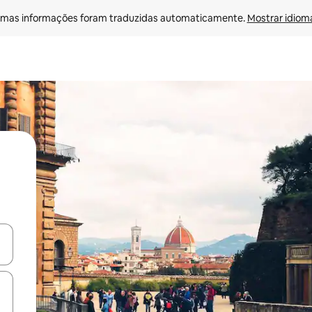
mas informações foram traduzidas automaticamente. 
Mostrar idioma
ore-os usando as seta para cima e para baixo do teclado ou tocando e