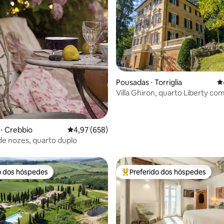
édia de 5, 352 avaliações
Pousadas ⋅ Torriglia
4
Villa Ghiron, quarto Liberty com
para o jardim
⋅ Crebbio
4,97 de uma avaliação média de 5, 658 avalia
4,97 (658)
de nozes, quarto duplo
o dos hóspedes
Preferido dos hóspedes
o dos hóspedes
Entre os melhores preferidos d