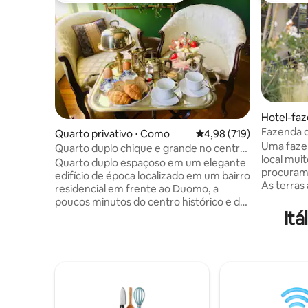
Hotel-faz
Fazenda d
Quarto privativo ⋅ Como
4,98 de uma avaliação m
4,98 (719)
deslumbra
Uma fazen
Quarto duplo chique e grande no centro
local mui
do Lago Como
Quarto duplo espaçoso em um elegante
procuram 
edifício de época localizado em um bairro
As terras
residencial em frente ao Duomo, a
principal
poucos minutos do centro histórico e do
longo de 
It
lago. O quarto é muito iluminado e tem
de mirtil
uma varanda privativa com cadeiras,
está loca
permitindo que você relaxe e curta a
com uma v
vista. A cama tem um colchão de
a paisagem
memória, com roupeiros, acessórios
Cercado p
finos e piso de parquet de época.
caminhos
Banheiro privativo com chuveiro. Posso
relaxante
preparar café da manhã e jantares