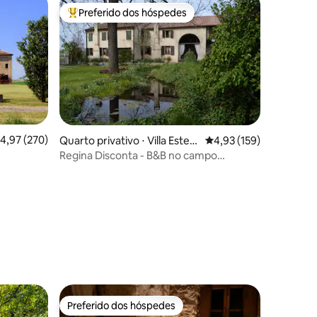
Preferido dos hóspedes
os hóspedes
Entre os melhores preferidos dos hóspedes
,97 de uma avaliação média de 5, 270 avaliações
4,97 (270)
Quarto privativo ⋅ Villa Esten
4,93 de uma avaliação 
4,93 (159)
se
Regina Disconta - B&B no campo
veneziano
ções
Preferido dos hóspedes
os hóspedes
Preferido dos hóspedes