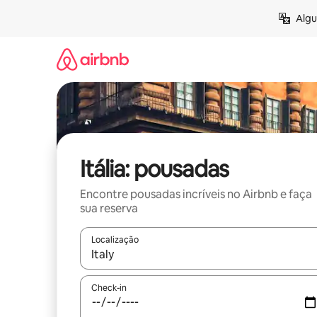
Pular
Algu
para
o
conteúdo
Itália: pousadas
Encontre pousadas incríveis no Airbnb e faça
sua reserva
Localização
Quando os resultados estiverem disponíveis, expl
Check-in