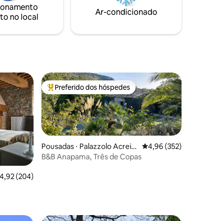
gentilmente preparado pela Mamma
ionamento
ação de
Ar-condicionado
Nunzia.
to no local
de carro
Preferido dos hóspedes
Entre os melhores preferidos dos hóspedes
Pousadas ⋅ Palazzolo Acreid
4,96 de uma avaliação 
4,96 (352)
e
B&B Anapama, Três de Copas
,92 de uma avaliação média de 5, 204 avaliações
4,92 (204)
ções