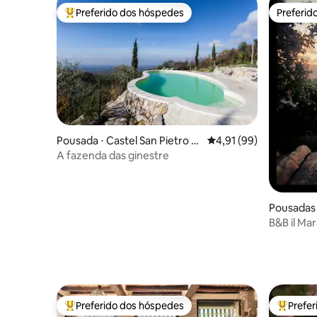
Preferido dos hóspedes
Preferid
Entre os melhores preferidos dos hóspedes
Preferid
Pousada ⋅ Castel San Pietro R
4,91 de uma avaliação 
4,91 (99)
omano
A fazenda das ginestre
Pousadas
B&B il Mar
Preferido dos hóspedes
Prefe
Entre os melhores preferidos dos hóspedes
Entre os