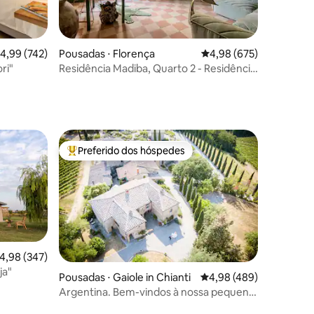
ções
,99 de uma avaliação média de 5, 742 avaliações
4,99 (742)
Pousadas ⋅ Florença
4,98 de uma avaliação m
4,98 (675)
ri"
Residência Madiba, Quarto 2 - Residência
Madiba Bou...
Preferido dos hóspedes
Entre os melhores preferidos dos hóspedes
,98 de uma avaliação média de 5, 347 avaliações
4,98 (347)
ja"
Pousadas ⋅ Gaiole in Chianti
4,98 de uma avaliação m
4,98 (489)
Argentina. Bem-vindos à nossa pequena
ções
vila, L...