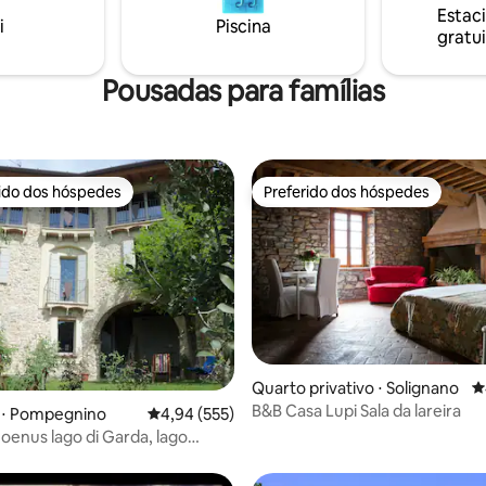
. Um campo de golfe fica a
Estac
Roma, Nápoles, Florença, a est
i
Piscina
nutos de carro daqui.
gratui
trem fica a apenas 10 minutos 
da casa.
Pousadas para famílias
rido dos hóspedes
Preferido dos hóspedes
 melhores preferidos dos hóspedes
Preferido dos hóspedes
édia de 5, 152 avaliações
Quarto privativo ⋅ Solignano
4
B&B Casa Lupi Sala da lareira
 ⋅ Pompegnino
4,94 de uma avaliação média de 5, 555 avalia
4,94 (555)
enus lago di Garda, lago
anza d.