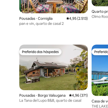
Quarto pr
ento
Olmo Roo
Pousadas ⋅ Corniglia
4,95 de uma avaliação méd
4,95 (2.513)
vista
pan e vin, quarto de casal 2
Preferido dos hóspedes
Preferid
Preferido dos hóspedes
Preferid
Pousadas ⋅ Borgo Valsugana
4,96 de uma avaliação m
4,96 (371)
La Tana del Lupo B&B, quarto de casal
Casa de v
THE LAKE 