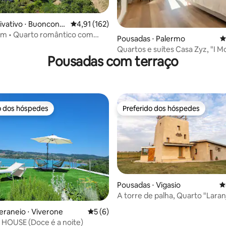
ivativo ⋅ Buonconv
4,91 de uma avaliação média de 5, 162 avalia
4,91 (162)
m • Quarto romântico com
ia de 5, 2.513 avaliações
Pousadas ⋅ Palermo
4
Quartos e suítes Casa Zyz, "I Mo
Pousadas com terraço
o dos hóspedes
Preferido dos hóspedes
o dos hóspedes
Preferido dos hóspedes
Pousadas ⋅ Vigasio
4
A torre de palha, Quarto "Laran
édia de 5, 371 avaliações
eraneio ⋅ Viverone
5 de uma avaliação média de 5, 6 avalia
5 (6)
HOUSE (Doce é a noite)