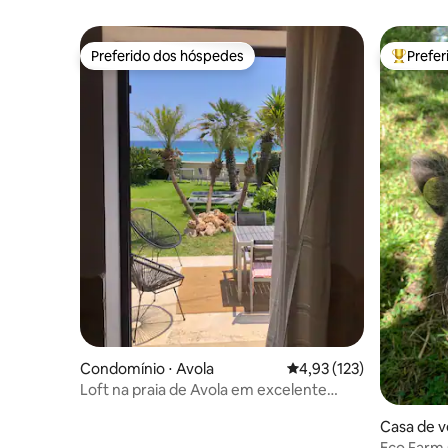
Preferido dos hóspedes
Prefe
Preferido dos hóspedes
Entre os
Condomínio ⋅ Avola
4,93 de uma avaliação m
4,93 (123)
Loft na praia de Avola em excelente
localização
Casa de v
Eco Farm 