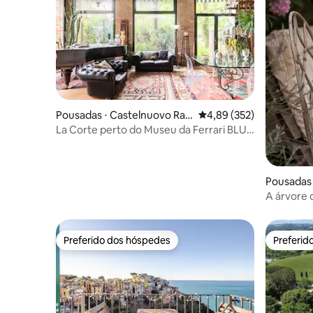
Pousadas ⋅ Castelnuovo Ran
4,89 de uma avaliação m
4,89 (352)
gone
La Corte perto do Museu da Ferrari BLU
ROOM, BLU ROO...
Pousadas 
A árvore 
Preferido dos hóspedes
Preferid
Preferido dos hóspedes
Preferid