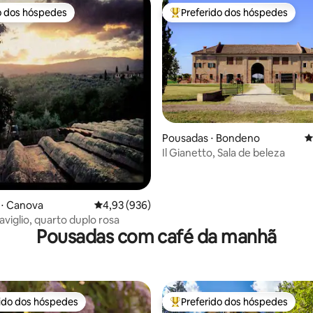
o dos hóspedes
Preferido dos hóspedes
o dos hóspedes
Entre os melhores preferidos d
Pousadas ⋅ Bondeno
4
média de 5, 99 avaliações
Il Gianetto, Sala de beleza
 ⋅ Canova
4,93 de uma avaliação média de 5, 936 avalia
4,93 (936)
aviglio, quarto duplo rosa
Pousadas com café da manhã
rido dos hóspedes
Preferido dos hóspedes
 melhores preferidos dos hóspedes
Entre os melhores preferidos d