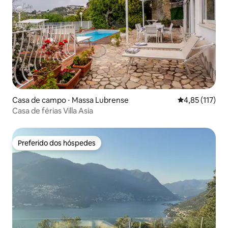
Casa de campo ⋅ Massa Lubrense
4,85 de uma av
4,85 (117)
Casa de férias Villa Asia
Preferido dos hóspedes
Preferido dos hóspedes