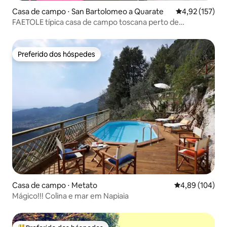
Casa de campo ⋅ San Bartolomeo a Quarate
4,92 de uma av
4,92 (157)
FAETOLE típica casa de campo toscana perto de
FLORENÇA
Preferido dos hóspedes
Preferido dos hóspedes
Casa de campo ⋅ Metato
4,89 de uma av
4,89 (104)
Mágico!!! Colina e mar em Napiaia