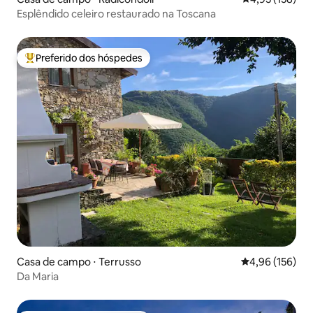
Esplêndido celeiro restaurado na Toscana
Preferido dos hóspedes
Entre os melhores preferidos dos hóspedes
Casa de campo ⋅ Terrusso
4,96 de uma av
4,96 (156)
Da Maria