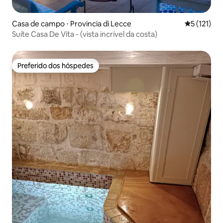
Casa de campo ⋅ Provincia di Lecce
5 de uma av
5 (121)
Suíte Casa De Vita - (vista incrível da costa)
Preferido dos hóspedes
Preferido dos hóspedes