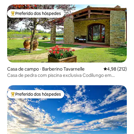
Preferido dos hóspedes
Entre os melhores preferidos dos hóspedes
Casa de campo ⋅ Barberino Tavarnelle
4,98 de uma av
4,98 (212)
Casa de pedra com piscina exclusiva Codilungo em
Chianti
Preferido dos hóspedes
Entre os melhores preferidos dos hóspedes