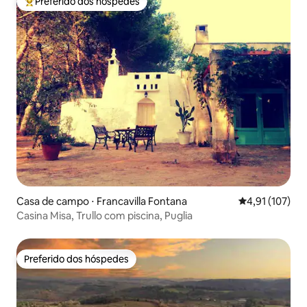
Preferido dos hóspedes
Entre os melhores preferidos dos hóspedes
Casa de campo ⋅ Francavilla Fontana
4,91 de uma av
4,91 (107)
Casina Misa, Trullo com piscina, Puglia
Preferido dos hóspedes
Preferido dos hóspedes