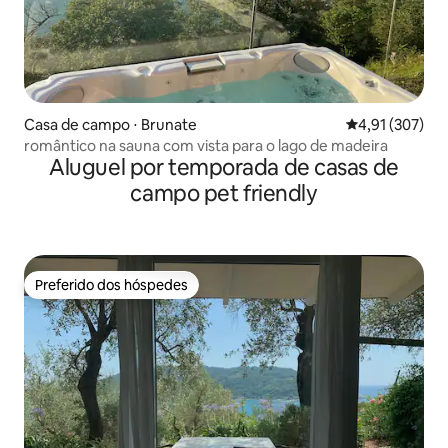
Casa de campo ⋅ Brunate
4,91 de uma av
4,91 (307)
romântico na sauna com vista para o lago de madeira
Aluguel por temporada de casas de
campo pet friendly
Preferido dos hóspedes
Preferido dos hóspedes