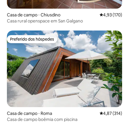
Casa de campo ⋅ Chiusdino
4,93 de uma av
4,93 (170)
Casa rural openspace em San Galgano
Preferido dos hóspedes
Preferido dos hóspedes
Casa de campo ⋅ Roma
4,87 de uma av
4,87 (314)
Casa de campo boêmia com piscina