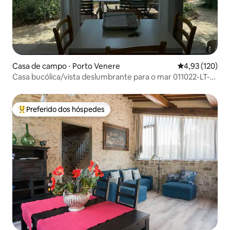
Casa de campo ⋅ Porto Venere
4,93 de uma av
4,93 (120)
Casa bucólica/vista deslumbrante para o mar 011022-LT-
0052
Preferido dos hóspedes
Entre os melhores preferidos dos hóspedes