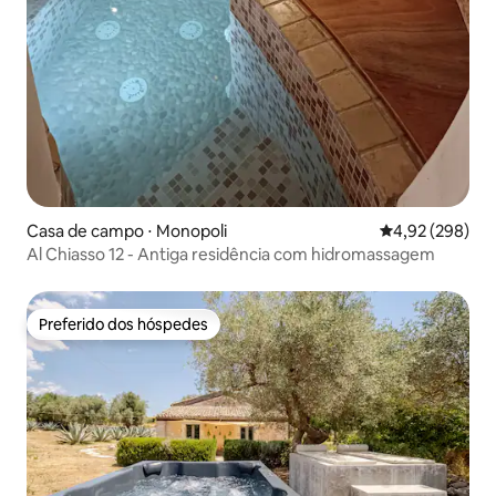
Casa de campo ⋅ Monopoli
4,92 de uma ava
4,92 (298)
Al Chiasso 12 - Antiga residência com hidromassagem
Preferido dos hóspedes
Preferido dos hóspedes