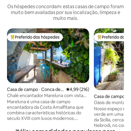
Os hóspedes concordam: estas casas de campo foram
muito bem avaliadas por sua localização, limpeza e
muito mais.
Preferido dos hóspedes
Preferido dos 
Entre os melhores preferidos dos hóspedes
Entre os melhore
Casa de campo ⋅ Conca dei
4,99 de uma avaliação média de 
4,99 (216)
Marini
Chalé encantador Mareluna com vista
Casa de campo ⋅ N
para Capri
Mareluna é uma casa de campo
Oásis de montanha s
encantadora da Costa Amalfitana que
(Smart W.)
Nosso espaço é um
combina características históricas do
verde em uma área
século XVIII com luxos modernos.
da Sicília, cercad
Oferece vistas panorâmicas
Nebrodi, no cora
deslumbrantes para o mar e interiores
Natural, com vist