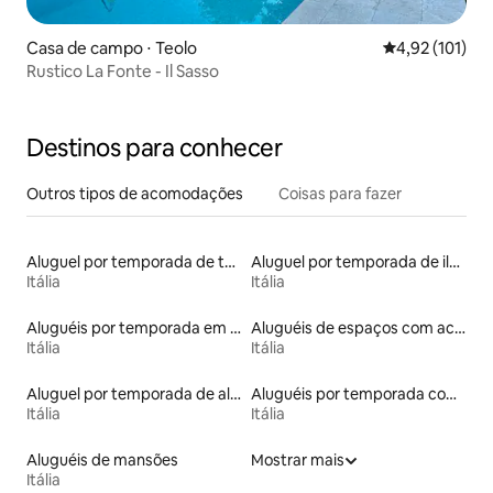
Casa de campo ⋅ Teolo
4,92 de uma av
4,92 (101)
Rustico La Fonte - Il Sasso
Destinos para conhecer
Outros tipos de acomodações
Coisas para fazer
Aluguel por temporada de torres
Aluguel por temporada de ilhas
Itália
Itália
Aluguéis por temporada em hotéis-fazenda
Aluguéis de espaços com acesso direto a pistas de esqui
Itália
Itália
Aluguel por temporada de alojamentos ecológicos
Aluguéis por temporada com banheira de hidromassagem
Itália
Itália
Aluguéis de mansões
Mostrar mais
Itália