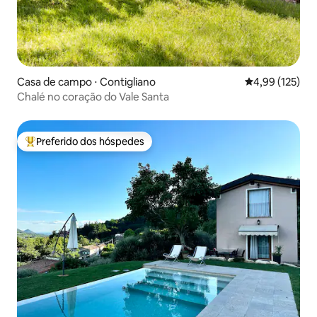
Casa de campo ⋅ Contigliano
4,99 de uma av
4,99 (125)
Chalé no coração do Vale Santa
Preferido dos hóspedes
Entre os melhores preferidos dos hóspedes