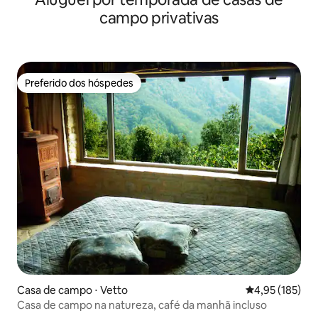
campo privativas
Preferido dos hóspedes
Preferido dos hóspedes
Casa de campo ⋅ Vetto
4,95 de uma av
4,95 (185)
Casa de campo na natureza, café da manhã incluso