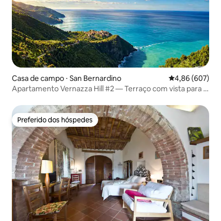
Casa de campo ⋅ San Bernardino
4,86 de uma ava
4,86 (607)
Apartamento Vernazza Hill #2 — Terraço com vista para o
mar e jardim
Preferido dos hóspedes
Preferido dos hóspedes