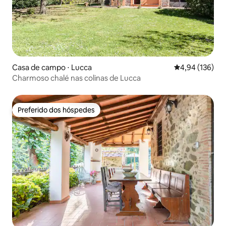
Casa de campo ⋅ Lucca
4,94 de uma av
4,94 (136)
Charmoso chalé nas colinas de Lucca
Preferido dos hóspedes
Preferido dos hóspedes