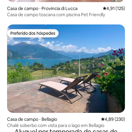
Casa de campo ⋅ Provincia di Lucca
4,91 de uma av
4,91 (125)
Casa de campo toscana com piscina Pet Friendly
Preferido dos hóspedes
Preferido dos hóspedes
Casa de campo ⋅ Bellagio
4,89 de uma ava
4,89 (230)
Chalé soberbo com vista para o lago em Bellagio
Aluguel por temporada de casas de