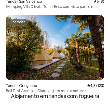
Tenda ⋅ San Vincenzo
5 de uma 
5 (8)
Glamping Villa Oliveta Tent l' Erica com vista para o mar
Superhost
Superhost
Tenda ⋅ Orzignano
4,8 de uma av
4,8 (123)
Bell Tent Arancio - Glamping em meio à natureza
Alojamento em tendas com fogueira