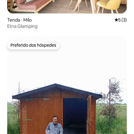
Tenda ⋅ Milo
5 de uma 
5 (3)
Etna Glamping
Preferido dos hóspedes
Preferido dos hóspedes