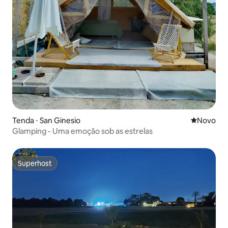
Tenda ⋅ San Ginesio
Novo lugar
Novo
Glamping - Uma emoção sob as estrelas
Superhost
Superhost