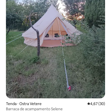
Tenda ⋅ Ostra Vetere
4,67 de uma a
4,67 (30)
Barraca de acampamento Selene