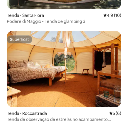
Tenda ⋅ Santa Fiora
4,9 de uma a
4,9 (10)
Podere di Maggio - Tenda de glamping 3
Superhost
Superhost
Tenda ⋅ Roccastrada
5 de uma 
5 (6)
Tenda de observação de estrelas no acampamento
selvagem