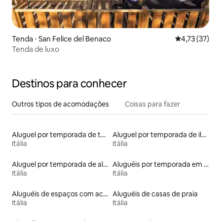
Tenda ⋅ San Felice del Benaco
4,73 de uma a
4,73 (37)
Tenda de luxo
Destinos para conhecer
Outros tipos de acomodações
Coisas para fazer
Aluguel por temporada de torres
Aluguel por temporada de ilhas
Itália
Itália
Aluguel por temporada de alojamentos ecológicos
Aluguéis por temporada em hotéis-fazenda
Itália
Itália
Aluguéis de espaços com acesso direto a pistas de esqui
Aluguéis de casas de praia
Itália
Itália