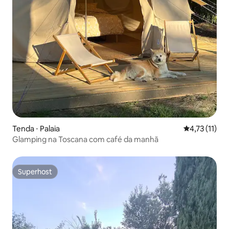
Tenda ⋅ Palaia
4,73 de uma a
4,73 (11)
Glamping na Toscana com café da manhã
Superhost
Superhost