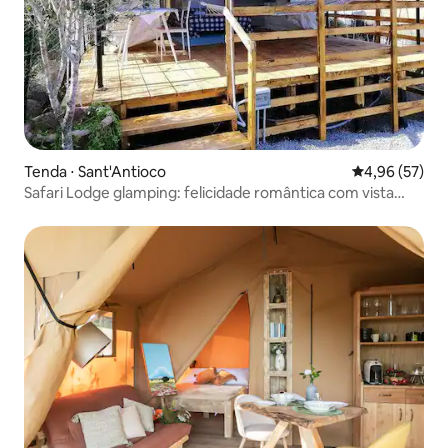
Tenda ⋅ Sant'Antioco
4,96 de uma a
4,96 (57)
Safari Lodge glamping: felicidade romântica com vista
para o mar