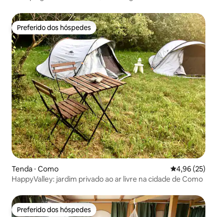
Preferido dos hóspedes
Preferido dos hóspedes
Tenda ⋅ Como
4,96 de uma a
4,96 (25)
HappyValley: jardim privado ao ar livre na cidade de Como
Preferido dos hóspedes
Preferido dos hóspedes