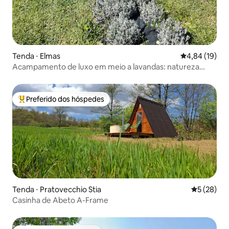
Tenda ⋅ Elmas
4,84 de uma a
4,84 (19)
Acampamento de luxo em meio a lavandas: natureza
perto de Cagliari
Preferido dos hóspedes
Entre os melhores preferidos dos hóspedes
Tenda ⋅ Pratovecchio Stia
5 de uma a
5 (28)
Casinha de Abeto A-Frame