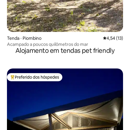
Tenda ⋅ Piombino
4,54 de uma a
4,54 (13)
Acampado a poucos quilômetros do mar
Alojamento em tendas pet friendly
Preferido dos hóspedes
Entre os melhores preferidos dos hóspedes