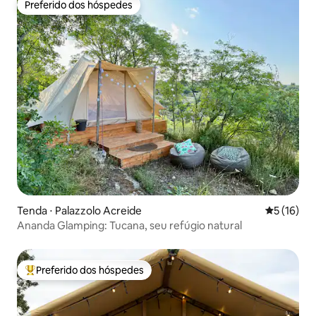
Preferido dos hóspedes
Preferido dos hóspedes
Tenda ⋅ Palazzolo Acreide
5 de uma a
5 (16)
Ananda Glamping: Tucana, seu refúgio natural
Preferido dos hóspedes
Entre os melhores preferidos dos hóspedes