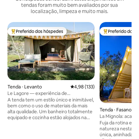
tendas foram muito bem avaliados por sua
localização, limpeza e muito mais.
Preferido dos hóspedes
Preferido dos 
Entre os melhores preferidos dos hóspedes
Entre os melhore
Tenda ⋅ Levanto
4,98 de uma avaliação média de 
4,98 (133)
Le Lagore — experiência de
acampamento de luxo em tenda e
A tenda tem um estilo único e inimitável,
estábulo
bem como o uso de materiais da mais
Tenda ⋅ Fasano
alta qualidade. Um banheiro totalmente
La Mignola: acam
equipado e cozinha estão alojados na
jacuzzi
Fuja da rotina e 
antiga ruína estável restaurada,
natureza nesta t
localizada ao lado da tenda. Os hóspedes
única, aninhada e
podem desfrutar da piscina privativa e