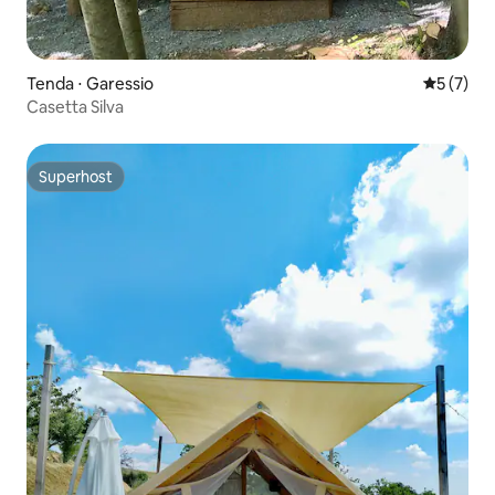
Tenda ⋅ Garessio
5 de uma 
5 (7)
Casetta Silva
Superhost
Superhost