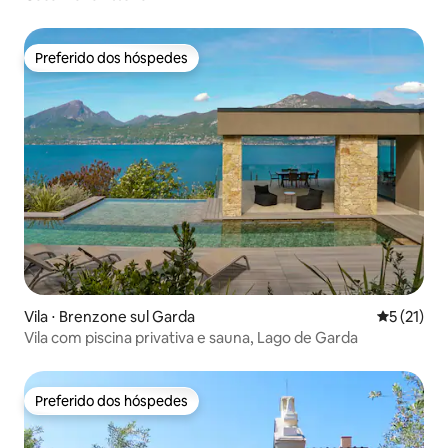
Preferido dos hóspedes
Preferido dos hóspedes
Vila ⋅ Brenzone sul Garda
5 de uma a
5 (21)
Vila com piscina privativa e sauna, Lago de Garda
Preferido dos hóspedes
Preferido dos hóspedes