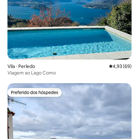
Vila ⋅ Perledo
4,93 de uma a
4,93 (69)
Viagem ao Lago Como
Preferido dos hóspedes
Preferido dos hóspedes