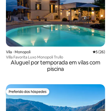
Vila ⋅ Monopoli
5 de uma a
5 (26)
Villa Favorita Luxo Monopoli Trullo
Aluguel por temporada em vilas com
piscina
Preferido dos hóspedes
Preferido dos hóspedes