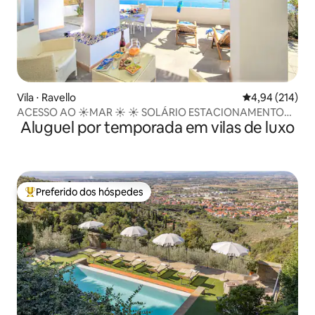
Vila ⋅ Ravello
4,94 de uma av
4,94 (214)
ACESSO AO ☀️MAR ☀️ ☀️ SOLÁRIO ESTACIONAMENTO
Aluguel por temporada em vilas de luxo
RAVELLO SEASIDE
Preferido dos hóspedes
Entre os melhores preferidos dos hóspedes