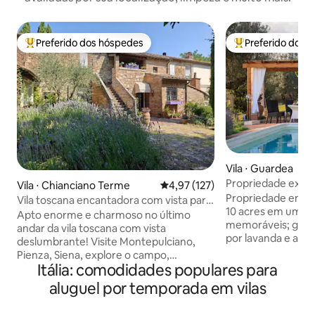
Preferido dos hóspedes
Preferido dos 
Entre os melhores preferidos dos hóspedes
Entre os melhore
Vila ⋅ Guardea
Propriedade exclu
Vila ⋅ Chianciano Terme
4,97 de uma avaliação média de 
4,97 (127)
piscina e olival!
Propriedade encan
Vila toscana encantadora com vista para
10 acres em uma c
família e amigos
Apto enorme e charmoso no último
memoráveis; gran
andar da vila toscana com vista
por lavanda e alec
deslumbrante! Visite Montepulciano,
Novo ar condiciona
Pienza, Siena, explore o campo,
Muito privado e tr
Itália: comodidades populares para
vinhedos e fontes termais, caminhadas
quartos, 4 banheir
ou e-bike, passeando ou dirigindo! Duas
aluguel por temporada em vilas
jacuzzib, smartTV
suítes espaçosas com camas de alta
cozinha bem equip
qualidade e banheiro privativo. Sala de