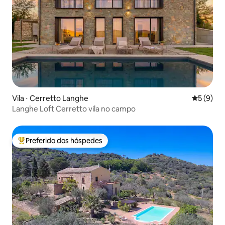
Vila ⋅ Cerretto Langhe
5 de uma 
5 (9)
Langhe Loft Cerretto vila no campo
Preferido dos hóspedes
Entre os melhores preferidos dos hóspedes