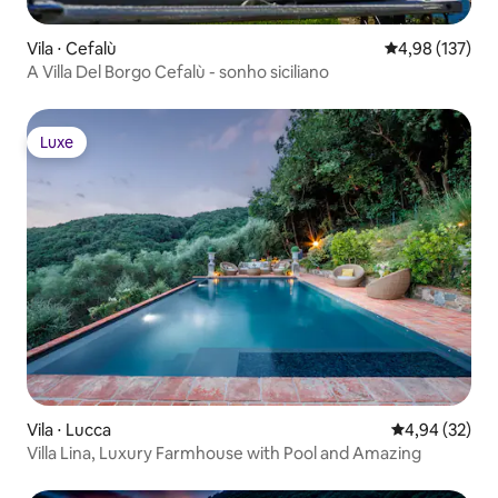
Vila ⋅ Cefalù
4,98 de uma av
4,98 (137)
A Villa Del Borgo Cefalù - sonho siciliano
Luxe
Luxe
Vila ⋅ Lucca
4,94 de uma a
4,94 (32)
Villa Lina, Luxury Farmhouse with Pool and Amazing