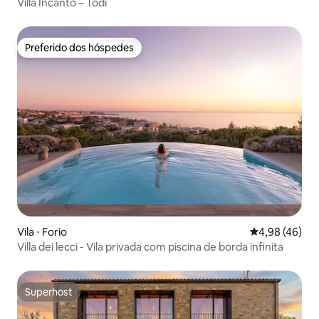
Villa Incanto – Todi
Preferido dos hóspedes
Preferido dos hóspedes
Vila ⋅ Forio
4,98 de uma a
4,98 (46)
Villa dei lecci - Vila privada com piscina de borda infinita
Superhost
Superhost