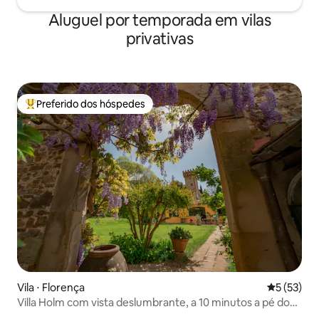
Aluguel por temporada em vilas
privativas
Preferido dos hóspedes
Entre os melhores preferidos dos hóspedes
Vila ⋅ Florença
5 de uma a
5 (53)
Villa Holm com vista deslumbrante, a 10 minutos a pé do
centro da cidade