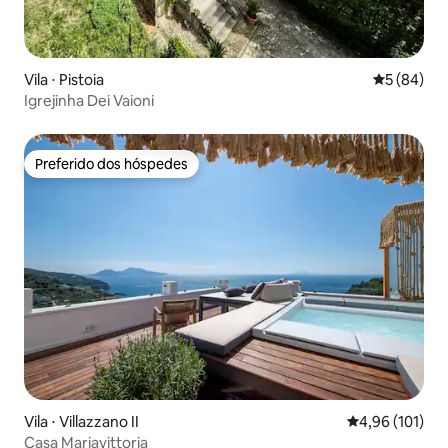
Vila ⋅ Pistoia
5 de uma a
5 (84)
Igrejinha Dei Vaioni
Preferido dos hóspedes
Preferido dos hóspedes
Vila ⋅ Villazzano II
4,96 de uma av
4,96 (101)
Casa Mariavittoria