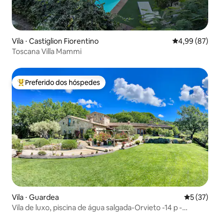
Vila ⋅ Castiglion Fiorentino
4,99 de uma a
4,99 (87)
Toscana Villa Mammi
Preferido dos hóspedes
Entre os melhores preferidos dos hóspedes
Vila ⋅ Guardea
5 de uma a
5 (37)
Vila de luxo, piscina de água salgada-Orvieto -14 p -
Proprietário