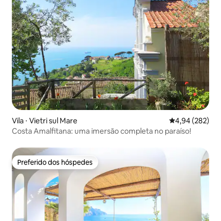
Vila ⋅ Vietri sul Mare
4,94 de uma ava
4,94 (282)
Costa Amalfitana: uma imersão completa no paraíso!
Preferido dos hóspedes
Preferido dos hóspedes