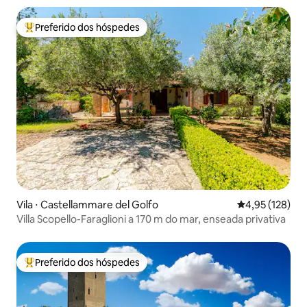
Preferido dos hóspedes
Entre os melhores preferidos dos hóspedes
Vila ⋅ Castellammare del Golfo
4,95 de uma av
4,95 (128)
Villa Scopello-Faraglioni a 170 m do mar, enseada privativa
Preferido dos hóspedes
Entre os melhores preferidos dos hóspedes