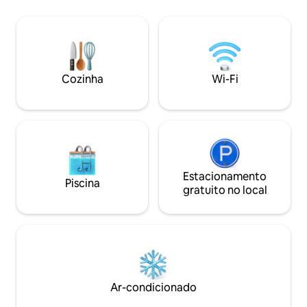
pérgula para refeiç
estar com paredes de janelas, sofás
churrasqueira Web
confortáveis, cozinha profissional para
olival, lareira; 20 min. para
seu próprio uso. Podemos organizar
Orvieto,Todi,Ameli
visitas e degustações na vinícola, aulas
da estação de tre
de culinária e jantares privados. NOVA
5 minutos de carro
banheira quente de frente para o topo
Cozinha
Wi-Fi
Grounds/zelador d
verde da colina! Experimente a Toscana
como um local, com seu anfitrião local!
Estacionamento
Piscina
gratuito no local
Ar-condicionado