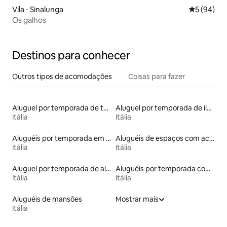
Vila ⋅ Sinalunga
5 de uma a
5 (94)
Os galhos
Destinos para conhecer
Outros tipos de acomodações
Coisas para fazer
Aluguel por temporada de torres
Aluguel por temporada de ilhas
Itália
Itália
Aluguéis por temporada em hotéis-fazenda
Aluguéis de espaços com acesso direto a pistas de esqui
Itália
Itália
Aluguel por temporada de alojamentos ecológicos
Aluguéis por temporada com banheira de hidromassagem
Itália
Itália
Aluguéis de mansões
Mostrar mais
Itália