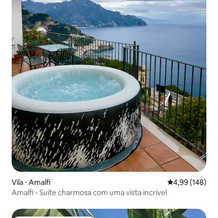
Vila ⋅ Amalfi
4,99 de uma av
4,99 (148)
Amalfi - Suíte charmosa com uma vista incrível