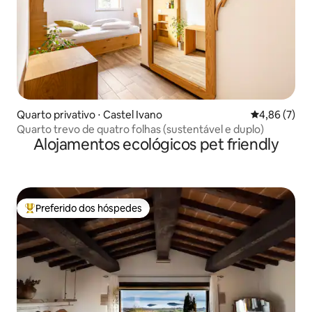
Quarto privativo ⋅ Castel Ivano
4,86 de uma 
4,86 (7)
Quarto trevo de quatro folhas (sustentável e duplo)
Alojamentos ecológicos pet friendly
Preferido dos hóspedes
Entre os melhores preferidos dos hóspedes