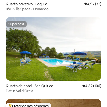
Quarto privativo ⋅ Lequile
4,97 de uma a
4,97 (72)
B&B Villa Spada - Donadeo
Superhost
Superhost
Quarto de hotel ⋅ San Quirico
4,82 de uma av
4,82 (106)
Flat in Val d'Orcia
Preferido dos hóspedes