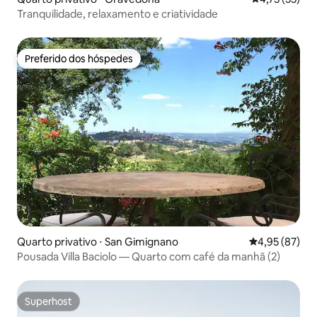
Tranquilidade, relaxamento e criatividade
Preferido dos hóspedes
Preferido dos hóspedes
Quarto privativo ⋅ San Gimignano
4,95 de uma a
4,95 (87)
Pousada Villa Baciolo — Quarto com café da manhã (2)
Superhost
Superhost