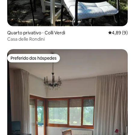
Quarto privativo ⋅ Colli Verdi
4,89 de uma 
4,89 (9)
Casa delle Rondini
Preferido dos hóspedes
Preferido dos hóspedes