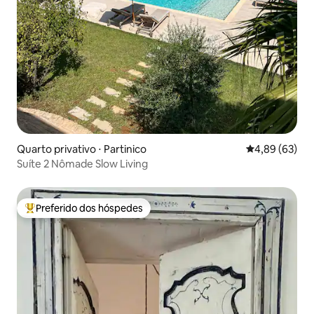
Quarto privativo ⋅ Partinico
4,89 de uma a
4,89 (63)
Suíte 2 Nômade Slow Living
Preferido dos hóspedes
Entre os melhores preferidos dos hóspedes