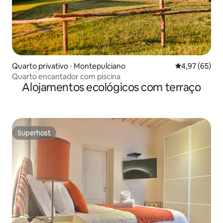
Quarto privativo ⋅ Montepulciano
4,97 de uma a
4,97 (65)
Quarto encantador com piscina
Alojamentos ecológicos com terraço
Superhost
Superhost