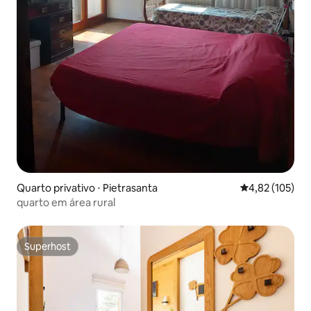
Quarto privativo ⋅ Pietrasanta
4,82 de uma av
4,82 (105)
quarto em área rural
Superhost
Superhost