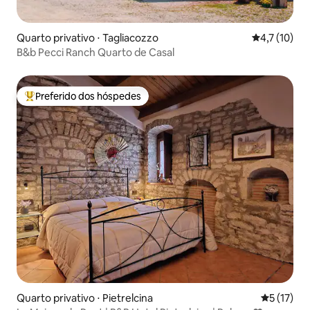
Quarto privativo ⋅ Tagliacozzo
4,7 de uma a
4,7 (10)
B&b Pecci Ranch Quarto de Casal
Preferido dos hóspedes
Entre os melhores preferidos dos hóspedes
Quarto privativo ⋅ Pietrelcina
5 de uma a
5 (17)