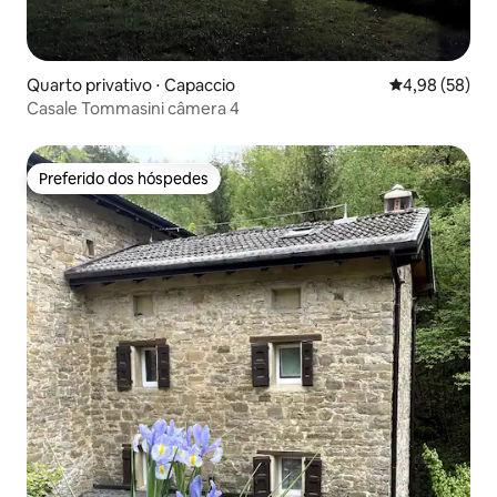
Quarto privativo ⋅ Capaccio
4,98 de uma a
4,98 (58)
Casale Tommasini câmera 4
Preferido dos hóspedes
Preferido dos hóspedes