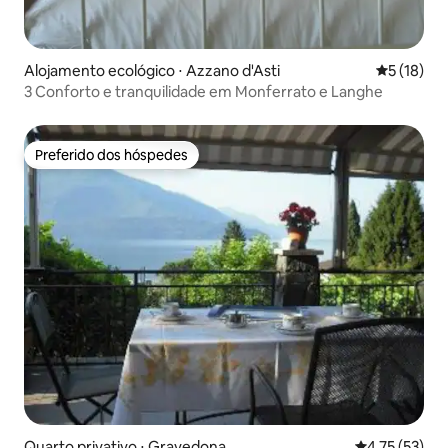
Alojamento ecológico ⋅ Azzano d'Asti
5 de uma a
5 (18)
3 Conforto e tranquilidade em Monferrato e Langhe
Preferido dos hóspedes
Preferido dos hóspedes
Quarto privativo ⋅ Gravedona
4,75 de uma a
4,75 (53)