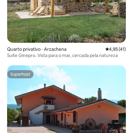
Quarto privativo ⋅ Arzachena
4,95 de uma a
4,95 (41)
Suíte Ginepro. Vista para o mar, cercada pela natureza
Superhost
Superhost