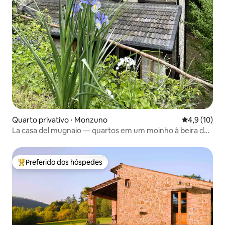
Quarto privativo ⋅ Monzuno
4,9 de uma a
4,9 (10)
La casa del mugnaio — quartos em um moinho à beira do
rio
Preferido dos hóspedes
Entre os melhores preferidos dos hóspedes