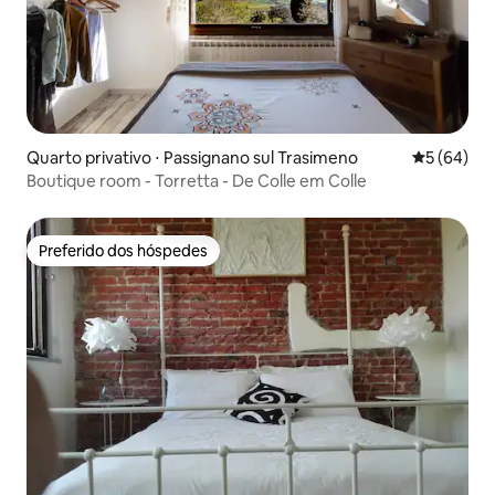
Quarto privativo ⋅ Passignano sul Trasimeno
5 de uma a
5 (64)
Boutique room - Torretta - De Colle em Colle
Preferido dos hóspedes
Preferido dos hóspedes