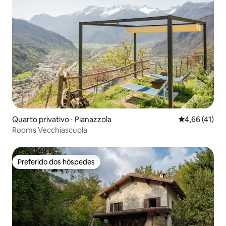
Quarto privativo ⋅ Pianazzola
4,66 de uma a
4,66 (41)
Rooms Vecchiascuola
Preferido dos hóspedes
Preferido dos hóspedes