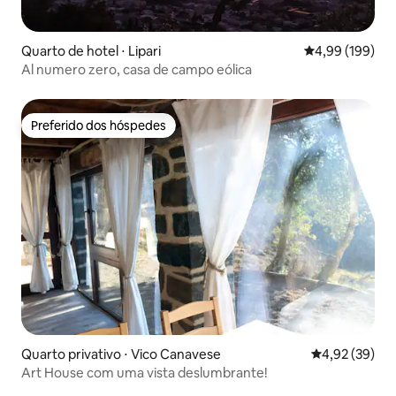
Quarto de hotel ⋅ Lipari
4,99 de uma av
4,99 (199)
Al numero zero, casa de campo eólica
Preferido dos hóspedes
Preferido dos hóspedes
Quarto privativo ⋅ Vico Canavese
4,92 de uma a
4,92 (39)
Art House com uma vista deslumbrante!