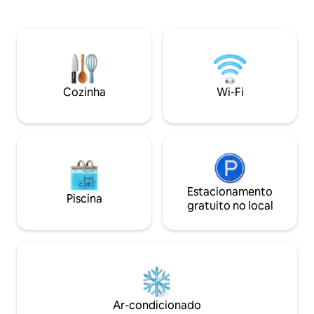
ventilador, entrada e jardim privados,
espaços dedicados
mesa, assentos, espreguiçadeiras,
bem-estar. Uma fil
guarda-sol, cozinha externa e chuveiro.
ecossustentável. 
Extra: café da manhã caseiro orgânico,
e um pomar, culti
xiatsu ou massagens,jantar,
meio ambiente. U
culinária/aulas de italiano Impostos
de vinhos naturais. Lananai es
turísticos Eu falo inglês fluentemente
localizado no inter
Cozinha
Wi-Fi
Café da manhã não disponível de 4 a 12
sudeste da Sarden
de novembro
Estacionamento
Piscina
gratuito no local
Ar-condicionado