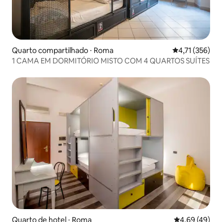
Quarto compartilhado ⋅ Roma
4,71 de uma av
4,71 (356)
1 CAMA EM DORMITÓRIO MISTO COM 4 QUARTOS SUÍTES
Quarto de hotel ⋅ Roma
4,69 de uma a
4,69 (49)