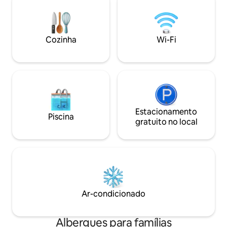
cabelo. Todos os hóspedes têm um
Lavanderia - Trasl
armário individual para objetos de valor e
- Recepção 24 horas Os quartos 
acesso ao nosso jardim privado. Roupa
estar no prédio d
de cama e cobertores fornecidos.
prédio do lado do bar CIR: 05809
Cozinha
Wi-Fi
Toalhas disponíveis para alugar.
00055
Estacionamento
Piscina
gratuito no local
Ar-condicionado
Albergues para famílias