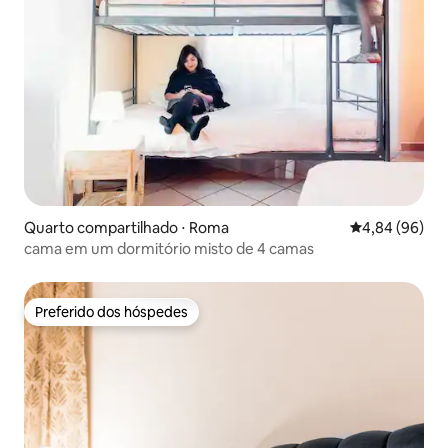
Quarto compartilhado ⋅ Roma
4,84 de uma av
4,84 (96)
cama em um dormitório misto de 4 camas
Preferido dos hóspedes
Preferido dos hóspedes