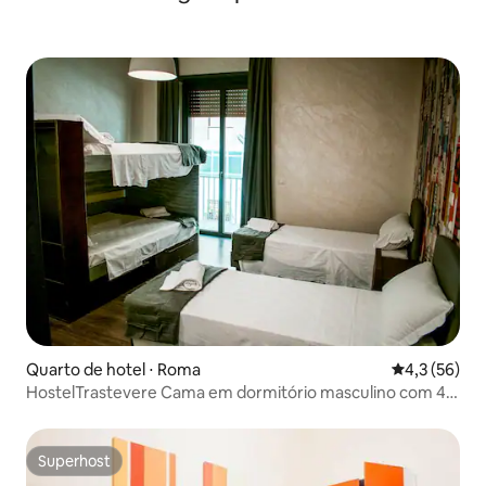
Quarto de hotel ⋅ Roma
4,3 de uma a
4,3 (56)
HostelTrastevere Cama em dormitório masculino com 4
camas
Superhost
Superhost