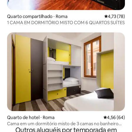
Quarto compartilhado ⋅ Roma
4,73 de uma a
4,73 (78)
1 CAMA EM DORMITÓRIO MISTO COM 6 QUARTOS SUÍTES
Quarto de hotel ⋅ Roma
4,56 de uma a
4,56 (64)
Cama em um dormitório misto de 3 camas no banheiro
Outros aluguéis por temporada em
privado