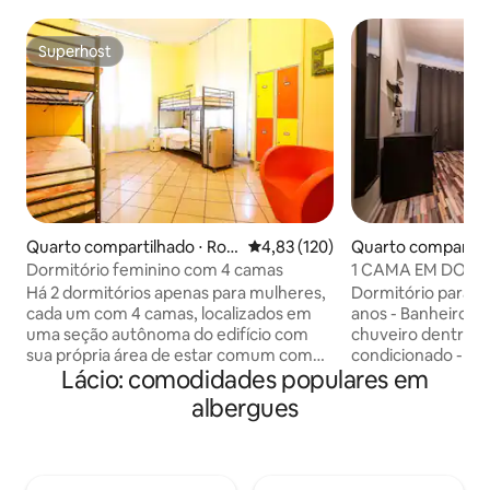
Superhost
Superhost
Quarto compartilhado ⋅ Ro
4,83 de uma avaliação média de 
4,83 (120)
Quarto compartil
ma
Dormitório feminino com 4 camas
1 CAMA EM DORM
6 QUARTOS
Há 2 dormitórios apenas para mulheres,
Dormitório para h
cada um com 4 camas, localizados em
anos - Banheiro c
uma seção autônoma do edifício com
chuveiro dentro d
sua própria área de estar comum com
condicionado - Ro
Lácio: comodidades populares em
chaleira, micro-ondas e torradeira. Há
incluída - Toalhas 
dois banheiros modernos/estilosos para
pessoal gratuito -
albergues
8 hóspedes no total do outro lado do
- Wi-Fi gratuito - 
corredor. As toalhas estão disponíveis
massa - Acesso gra
mediante solicitação e os banheiros têm
Mapas da cidade gr
gel de banho/xampu e secadores de
gratuitos - Serviço