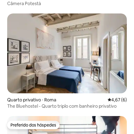
Câmera Potestà
Quarto privativo ⋅ Roma
4,67 de uma 
4,67 (6)
The Bluehostel - Quarto triplo com banheiro privativo
Preferido dos hóspedes
Preferido dos hóspedes