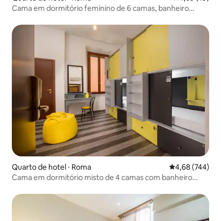
Cama em dormitório feminino de 6 camas, banheiro
privativo
Quarto de hotel ⋅ Roma
4,68 de uma ava
4,68 (744)
Cama em dormitório misto de 4 camas com banheiro
privativo