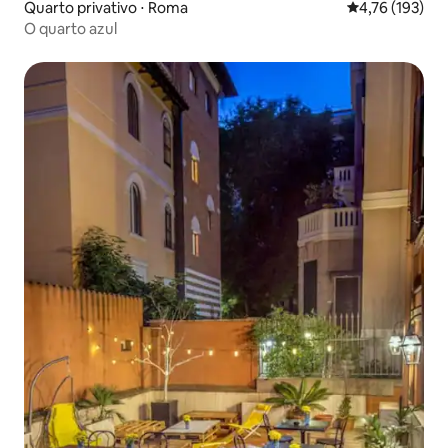
Quarto privativo ⋅ Roma
4,76 de uma av
4,76 (193)
O quarto azul