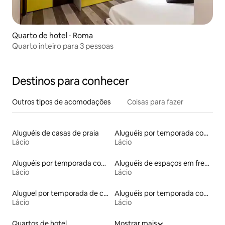
Quarto de hotel ⋅ Roma
Quarto inteiro para 3 pessoas
Destinos para conhecer
Outros tipos de acomodações
Coisas para fazer
Aluguéis de casas de praia
Aluguéis por temporada com café da manhã
Lácio
Lácio
Aluguéis por temporada com acesso à praia
Aluguéis de espaços em frente à praia
Lácio
Lácio
Aluguel por temporada de casas de veraneio
Aluguéis por temporada com banheira de hidromassagem
Lácio
Lácio
Quartos de hotel
Mostrar mais