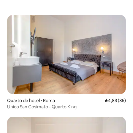
Quarto de hotel ⋅ Roma
4,83 de uma a
4,83 (36)
Unico San Cosimato - Quarto King