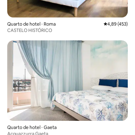
Quarto de hotel ⋅ Roma
4,89 de uma av
4,89 (453)
CASTELO HISTÓRICO
Quarto de hotel ⋅ Gaeta
Acquazzurra Gaeta