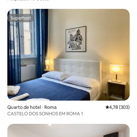
Superhost
Superhost
Quarto de hotel ⋅ Roma
4,78 de uma av
4,78 (303)
CASTELO DOS SONHOS EM ROMA 1