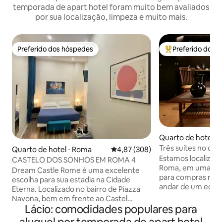
temporada de apart hotel foram muito bem avaliados
por sua localização, limpeza e muito mais.
Preferido dos hóspedes
Preferido dos 
Preferido dos hóspedes
Entre os melhore
Quarto de hotel ⋅
Três suítes no co
Quarto de hotel ⋅ Roma
4,87 de uma avaliação média de 
4,87 (308)
Estamos localizad
CASTELO DOS SONHOS EM ROMA 4
Roma, em uma das
Dream Castle Rome é uma excelente
para compras roma
escolha para sua estadia na Cidade
andar de um edifíc
Eterna. Localizado no bairro de Piazza
acessível apenas p
Navona, bem em frente ao Castel
poucos passos da 
Lácio: comodidades populares para
Sant'Angelo, a área é considerada o
Piazza Navona e do
coração do centro histórico da cidade.