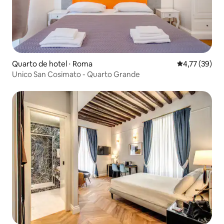
Quarto de hotel ⋅ Roma
4,77 de uma a
4,77 (39)
Unico San Cosimato - Quarto Grande