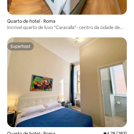
Quarto de hotel ⋅ Roma
Incrível quarto de luxo "Caracalla"- centro da cidade de
Roma
Superhost
Superhost
Quarto de hotel ⋅ Roma
4,78 de uma av
4,78 (283)