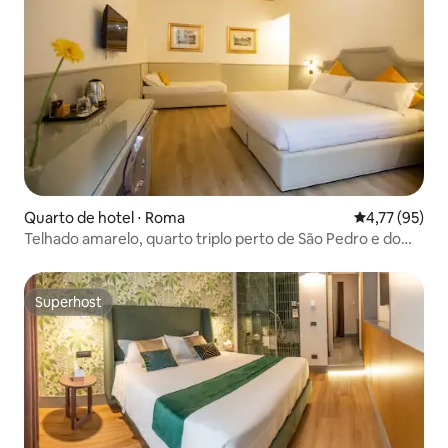
Quarto de hotel ⋅ Roma
4,77 de uma a
4,77 (95)
Telhado amarelo, quarto triplo perto de São Pedro e do
Vaticano
Superhost
Superhost