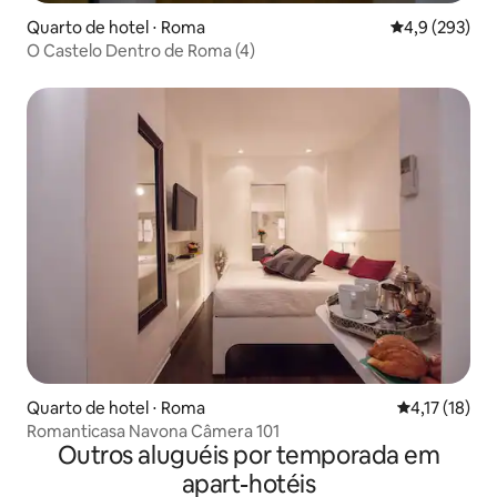
Quarto de hotel ⋅ Roma
4,9 de uma av
4,9 (293)
O Castelo Dentro de Roma (4)
Quarto de hotel ⋅ Roma
4,17 de uma a
4,17 (18)
Romanticasa Navona Câmera 101
Outros aluguéis por temporada em
apart-hotéis