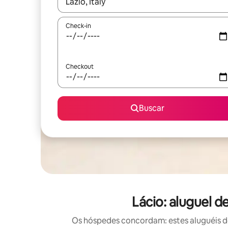
Quando os resultados estiverem disponíveis, expl
Check-in
Checkout
Buscar
Lácio: aluguel 
Os hóspedes concordam: estes aluguéis d