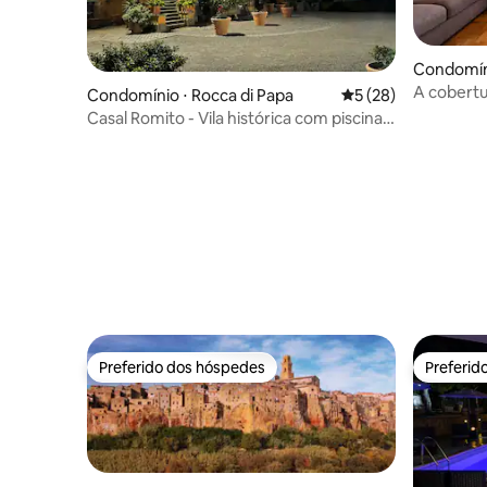
Condomín
A cobertu
Condomínio ⋅ Rocca di Papa
5 de uma avaliação 
5 (28)
Casal Romito - Vila histórica com piscina e
jardins
Preferido dos hóspedes
Preferid
Preferido dos hóspedes
Preferid