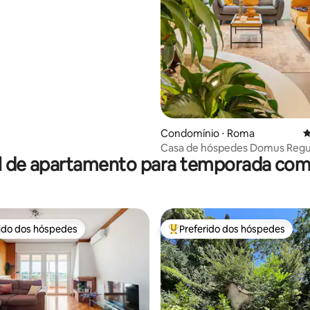
Condomínio ⋅ Roma
4
Casa de hóspedes Domus Reg
l de apartamento para temporada com 
rido dos hóspedes
Preferido dos hóspedes
 melhores preferidos dos hóspedes
Entre os melhores preferidos d