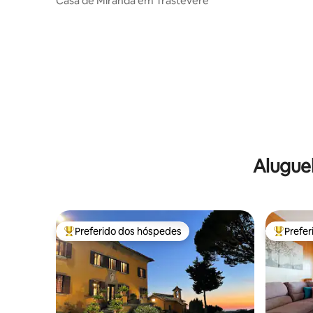
Casa de Miranda em Trastevere
Alugue
Preferido dos hóspedes
Prefe
Entre os melhores preferidos dos hóspedes
Entre os