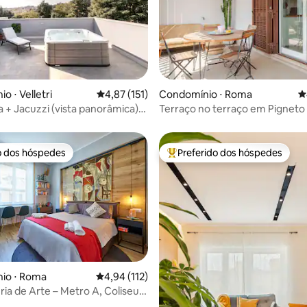
o ⋅ Velletri
4,87 de uma avaliação média de 5, 151 avalia
4,87 (151)
Condomínio ⋅ Roma
4
édia de 5, 361 avaliações
 + Jacuzzi (vista panorâmica)
Terraço no terraço em Pigneto
 Roma.
- Perto do Coliseu
o dos hóspedes
Preferido dos hóspedes
o dos hóspedes
Entre os melhores preferidos d
io ⋅ Roma
4,94 de uma avaliação média de 5, 112 avalia
4,94 (112)
ria de Arte – Metro A, Coliseu,
édia de 5, 144 avaliações