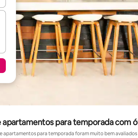
ore-os usando as seta para cima e para baixo do teclado ou tocando e
de apartamentos para temporada com ó
e apartamentos para temporada foram muito bem avaliados po