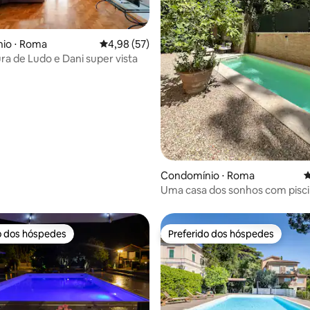
io ⋅ Roma
4,98 de uma avaliação média de 5, 57 avalia
4,98 (57)
ra de Ludo e Dani super vista
média de 5, 28 avaliações
Condomínio ⋅ Roma
4
Uma casa dos sonhos com pisci
da Piazza del Popolo
o dos hóspedes
Preferido dos hóspedes
o dos hóspedes
Preferido dos hóspedes