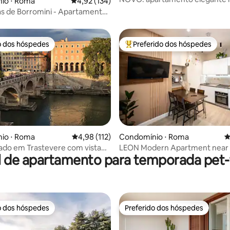
io ⋅ Roma
4,92 de uma avaliação média de 5, 134 avalia
4,92 (134)
Popolo
s de Borromini - Apartamento
or.
o dos hóspedes
Preferido dos hóspedes
o dos hóspedes
Entre os melhores preferidos d
édia de 5, 105 avaliações
io ⋅ Roma
4,98 de uma avaliação média de 5, 112 avalia
4,98 (112)
Condomínio ⋅ Roma
4
nado em Trastevere com vista
LEON Modern Apartment near 
l de apartamento para temporada pet-f
ar
Ground Floor
o dos hóspedes
Preferido dos hóspedes
o dos hóspedes
Preferido dos hóspedes