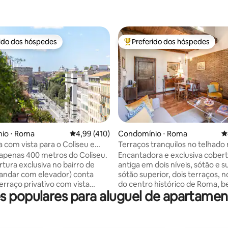
rido dos hóspedes
Preferido dos hóspedes
 melhores preferidos dos hóspedes
Entre os melhores preferidos d
édia de 5, 128 avaliações
io ⋅ Roma
4,99 de uma avaliação média de 5, 410 avalia
4,99 (410)
Condomínio ⋅ Roma
4
 com vista para o Coliseu e
Terraços tranquilos no telhado
róprio em Monti
perto da Fontana di Trevi
apenas 400 metros do Coliseu.
Encantadora e exclusiva cober
rtura exclusiva no bairro de
antiga em dois níveis, sótão e s
 andar com elevador) conta
sótão superior, dois terraços, 
rraço privativo com vista
do centro histórico de Roma, 
s populares para aluguel de apartame
nte. Explore a Roma antiga a
esquina da Fonte de Trevi, com
ue o ônibus bem do lado de
restaurantes e lojas de luxo ao 
chegar à Fontana di Trevi, ao
alcance, mas ao mesmo tempo
à Escadaria da Espanha e à
localizada em um local muito tr