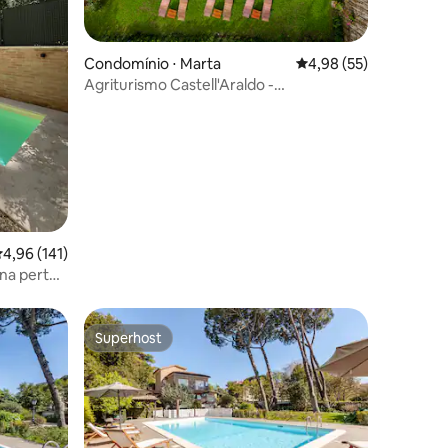
ções
Condomínio ⋅ Marta
4,98 de uma avaliação
4,98 (55)
Agriturismo Castell'Araldo -
Apartamento L'Olivo
,96 de uma avaliação média de 5, 141 avaliações
4,96 (141)
na perto
Superhost
Superhost