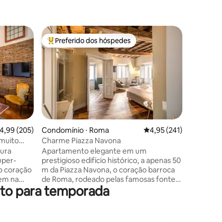
Condomín
Preferido dos hóspedes
Prefe
os hóspedes
Entre os melhores preferidos dos hóspedes
Entre o
Cobertura
terraços
Experime
autêntico
A acomod
estilo ac
com conex
condicio
Está loca
histórico com 
ções
,99 de uma avaliação média de 5, 205 avaliações
4,99 (205)
Condomínio ⋅ Roma
4,95 de uma avaliação 
4,95 (241)
tranquila
 muito
Charme Piazza Navona
um hall d
tura
Apartamento elegante em um
cozinha, 
uper-
prestigioso edifício histórico, a apenas 50
chuveiro,
no coração
m da Piazza Navona, o coração barroca
lavabo, 
bem na
de Roma, rodeado pelas famosas fontes
terraço 
nto para temporada
de Bernini e Borromini. Finamente
seu
mobiliado, oferece dois quartos com
banheiros privativos; o quarto principal
anquilo e
dispõe de uma banheira de