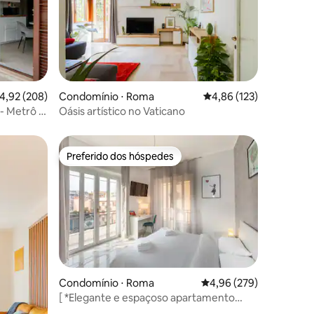
ções
,92 de uma avaliação média de 5, 208 avaliações
4,92 (208)
Condomínio ⋅ Roma
4,86 de uma avaliação 
4,86 (123)
 - Metrô C
Oásis artístico no Vaticano
Preferido dos hóspedes
os hóspedes
Preferido dos hóspedes
ções
Condomínio ⋅ Roma
4,96 de uma avaliação m
4,96 (279)
[ *Elegante e espaçoso apartamento
METRO C* ]