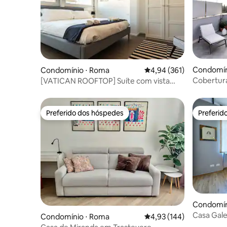
Condomíni
Condomínio ⋅ Roma
4,94 de uma avaliação m
4,94 (361)
Cobertura
[VATICAN ROOFTOP] Suíte com vista
perto de
para a Basílica de São Pedro
Preferido dos hóspedes
Preferid
Preferido dos hóspedes
Preferid
Condomín
Casa Gale
Condomínio ⋅ Roma
4,93 de uma avaliação m
4,93 (144)
Roma