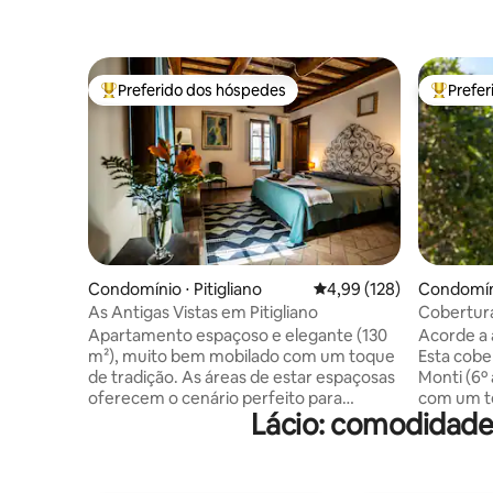
Preferido dos hóspedes
Prefe
Entre os melhores preferidos dos hóspedes
Entre os
Condomínio ⋅ Pitigliano
4,99 de uma avaliação m
4,99 (128)
Condomín
As Antigas Vistas em Pitigliano
Cobertura
terraço p
Apartamento espaçoso e elegante (130
Acorde a 
m²), muito bem mobilado com um toque
Esta cobe
de tradição. As áreas de estar espaçosas
Monti (6º
oferecem o cenário perfeito para
com um te
Lácio: comodidade
relaxar, recarregar as energias ou
deslumbra
aproveitar momentos de qualidade com
pé ou peg
os amigos. Ideal para um casal, dois pares
fora para 
de amigos ou uma família de quatro
Panteão, 