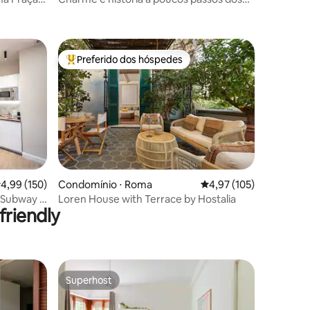
ções
Museus do Vaticano
Preferido dos hóspedes
os hóspedes
Entre os melhores preferidos dos hóspedes
ções
,99 de uma avaliação média de 5, 150 avaliações
4,99 (150)
Condomínio ⋅ Roma
4,97 de uma avaliação 
4,97 (105)
Subway -
Loren House with Terrace by Hostalia
riendly
Superhost
Superhost