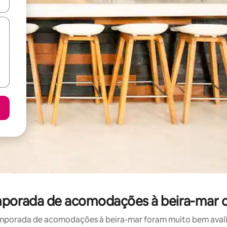
ore-os usando as seta para cima e para baixo do teclado ou tocando e
emporada de acomodações à beira-mar 
mporada de acomodações à beira-mar foram muito bem avaliad