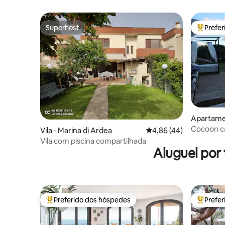
vista para o mar
Superhost
Prefe
Superhost
Entre os
Apartame
Cocoon ca
Vila ⋅ Marina di Ardea
4,86 de uma avaliação 
4,86 (44)
para o mar
Vila com piscina compartilhada
Aluguel por
Preferido dos hóspedes
Prefe
Entre os melhores preferidos dos hóspedes
Entre os