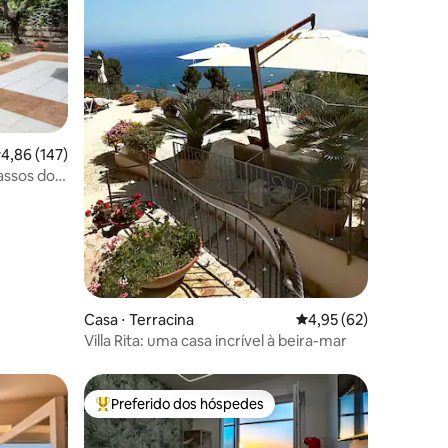
ções
,86 de uma avaliação média de 5, 147 avaliações
4,86 (147)
assos do
Casa ⋅ Terracina
4,95 de uma avaliação
4,95 (62)
Villa Rita: uma casa incrível à beira-mar
Preferido dos hóspedes
Entre os melhores preferidos dos hóspedes