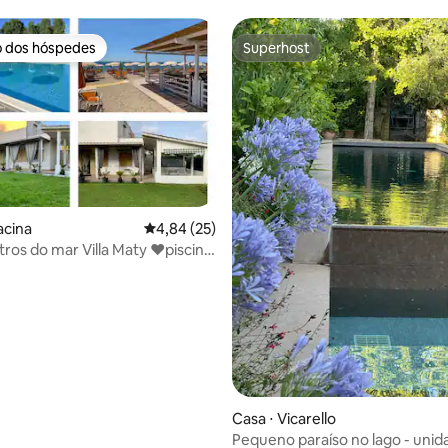
o dos hóspedes
Superhost
o dos hóspedes
Superhost
racina
4,84 de uma avaliação média de 5, 25 avalia
4,84 (25)
ros do mar Villa Maty ❤️piscina,
sort
 média de 5, 3 avaliações
Casa ⋅ Vicarello
Pequeno paraíso no lago - unid