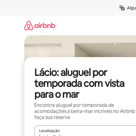
Pular
Algu
para
o
conteúdo
Lácio: aluguel por
temporada com vista
para o mar
Encontre aluguel por temporada de
acomodações à beira-mar incríveis no Airbnb
faça sua reserva
Localização