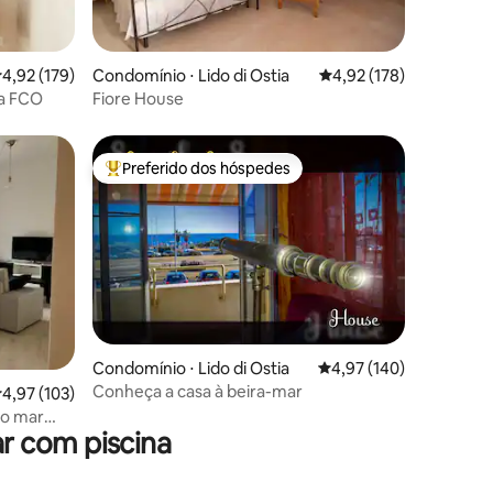
ções
,92 de uma avaliação média de 5, 179 avaliações
4,92 (179)
Condomínio ⋅ Lido di Ostia
4,92 de uma avaliação 
4,92 (178)
ia FCO
Fiore House
Preferido dos hóspedes
Entre os melhores preferidos dos hóspedes
Condomínio ⋅ Lido di Ostia
4,97 de uma avaliação 
4,97 (140)
Conheça a casa à beira-mar
ções
,97 de uma avaliação média de 5, 103 avaliações
4,97 (103)
do mar
r com piscina