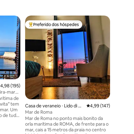
Casa de 
Preferido dos hóspedes
Preferi
os hóspedes
Entre os melhores preferidos dos hóspedes
Preferi
Casa na 
Apartame
deslumbr
(Fiumicin
aeroporto
estação 
acomodaç
e Prime V
condicio
ções
terraço 
,98 de uma avaliação média de 5, 195 avaliações
4,98 (195)
cadeiras
direto a 
ira-mar
restauran
 mar
arítima de
banheiro,
wita” tem
Casa de veraneio ⋅ Lido di Os
4,99 de uma avaliação 
4,99 (147)
tela plan
 mar. Um
tia, Roma
Mar de Roma
totalmen
o de tudo
Mar de Roma no ponto mais bonito da
para o ma
enas
orla marítima de ROMA, de frente para o
das para a
mar, cais a 15 metros da praia no centro