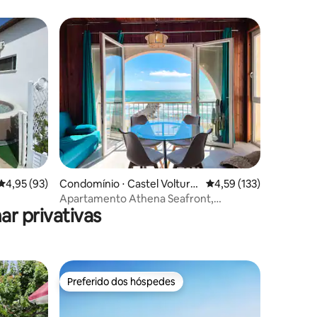
ções
4,95 de uma avaliação média de 5, 93 avaliações
4,95 (93)
Condomínio ⋅ Castel Volturn
4,59 de uma avaliação 
4,59 (133)
o
Apartamento Athena Seafront,
r privativas
estacionamento e piscina
Preferido dos hóspedes
Preferido dos hóspedes