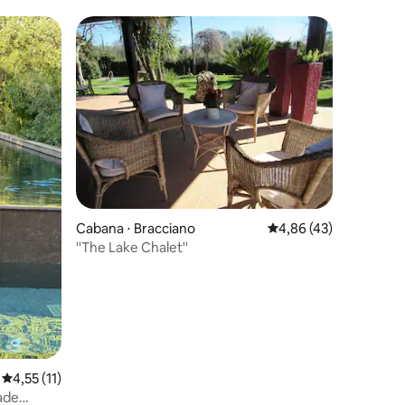
ções
Cabana ⋅ Bracciano
4,86 de uma avaliação
4,86 (43)
''The Lake Chalet''
4,55 de uma avaliação média de 5, 11 avaliações
4,55 (11)
ade