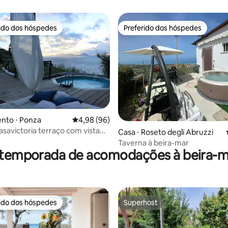
privada
rido dos hóspedes
Preferido dos hóspedes
 melhores preferidos dos hóspedes
Preferido dos hóspedes
nto ⋅ Ponza
4,98 de uma avaliação média de 5, 96 avalia
4,98 (96)
savictoria terraço com vista
média de 5, 44 avaliações
Casa ⋅ Roseto degli Abruzzi
 ao pôr do sol, piscina
Taverna à beira-mar
 temporada de acomodações à beira-ma
rido dos hóspedes
Superhost
 melhores preferidos dos hóspedes
Superhost