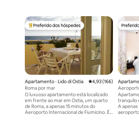
Preferido dos hóspedes
Preferid
Entre os melhores preferidos dos hóspedes
Preferid
Apartamento ⋅ Lido di Ostia
4,93 de uma avaliação m
4,93 (166)
Apartamen
Roma por mar
Aeroporto
(TempioDe
O luxuoso apartamento está localizado
Apartamen
em frente ao mar em Ostia, um quarto
tranquilo 
de Roma, a apenas 15 minutos do
A apenas 
Aeroporto Internacional de Fiumicino. É
aeroporto
uma alternativa perfeita e mais barata
de Roma, a
para sua viagem turística ou atribuição
Comodidad
de negócios. Ostia oferece uma bela
farmácia) 
floresta de pinheiros, um ótimo porto
Estaciona