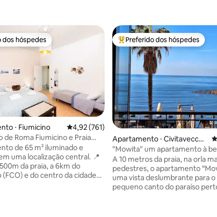
o dos hóspedes
Preferido dos hóspedes
o dos hóspedes
Entre os melhores preferidos d
édia de 5, 166 avaliações
to ⋅ Fiumicino
4,92 de uma avaliação média de 5, 761 avalia
4,92 (761)
 de Roma Fiumicino e Praia
Apartamento ⋅ Civitavecchi
4
llaFortuna)
to de 65 m² iluminado e
a
"Mowita" um apartamento à be
em uma localização central. 📍
com vista deslumbrante para o
A 10 metros da praia, na orla m
500m da praia, a 6km do
pedestres, o apartamento “Mo
 (FCO) e do centro da cidade
uma vista deslumbrante para o
cessível de ônibus. 🛒
pequeno canto do paraíso pert
es (restaurantes, bares,
e a poucos passos do mar... ap
a uma curta distância a pé. 🚗
relaxe e tenha a música das on
mento gratuito na rua sempre
canção de ninar! Estacionamento