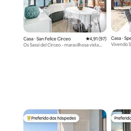
Casa ⋅ Sp
Casa ⋅ San Felice Circeo
4,91 de uma avaliação 
4,91 (97)
Vivendo 
Os Sassi del Circeo - maravilhosa vista
para o mar
Preferido dos hóspedes
Preferid
Entre os melhores preferidos dos hóspedes
Preferid