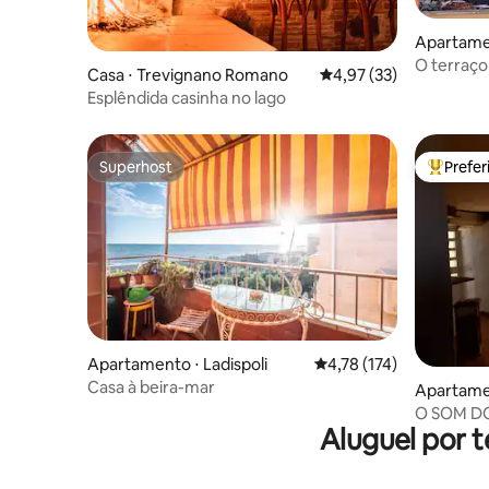
Apartamen
O terraço
Casa ⋅ Trevignano Romano
4,97 de uma avaliação 
4,97 (33)
Esplêndida casinha no lago
Superhost
Prefe
Superhost
Entre os
Apartamento ⋅ Ladispoli
4,78 de uma avaliação m
4,78 (174)
Casa à beira-mar
Apartamen
O SOM D
Aluguel por 