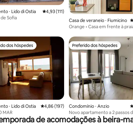
to ⋅ Lido di Ostia
4,93 de uma avaliação média de 5, 111 avalia
4,93 (111)
 de Sofia
média de 5, 33 avaliações
Casa de veraneio ⋅ Fiumicino
4
Orange • Casa em frente à pra
rido dos hóspedes
Preferido dos hóspedes
 melhores preferidos dos hóspedes
Preferido dos hóspedes
édia de 5, 174 avaliações
to ⋅ Lido di Ostia
4,86 de uma avaliação média de 5, 197 avalia
4,86 (197)
Condomínio ⋅ Anzio
4
O MAR
Novo apartamento a 2 passos 
temporada de acomodações à beira-ma
Anzio Centro