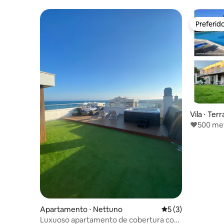
Preferid
Preferid
Vila ⋅ Ter
❤️500 met
WiFi 🏖 re
Apartamento ⋅ Nettuno
5 de uma avaliação
5 (3)
Luxuoso apartamento de cobertura com