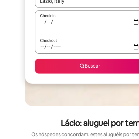
Quando os resultados estiverem disponíveis, expl
Check-in
Checkout
Buscar
Lácio: aluguel por t
Os hóspedes concordam: estes aluguéis por te