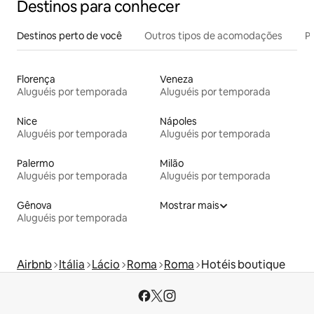
Destinos para conhecer
Destinos perto de você
Outros tipos de acomodações
Pr
Florença
Veneza
Aluguéis por temporada
Aluguéis por temporada
Nice
Nápoles
Aluguéis por temporada
Aluguéis por temporada
Palermo
Milão
Aluguéis por temporada
Aluguéis por temporada
Gênova
Mostrar mais
Aluguéis por temporada
Airbnb
Itália
Lácio
Roma
Roma
Hotéis boutique