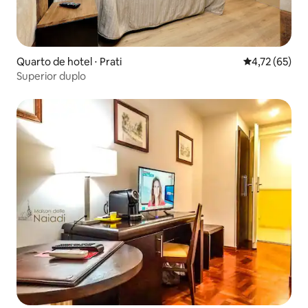
Quarto de hotel ⋅ Prati
4,72 de uma a
4,72 (65)
Superior duplo