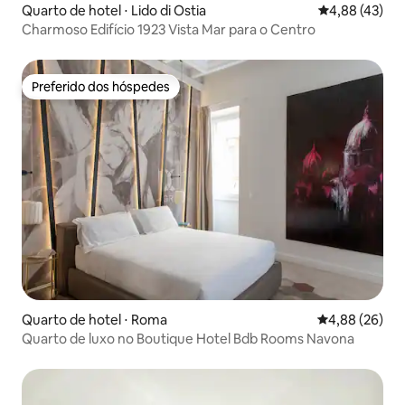
Quarto de hotel ⋅ Lido di Ostia
4,88 de uma a
4,88 (43)
Charmoso Edifício 1923 Vista Mar para o Centro
Preferido dos hóspedes
Preferido dos hóspedes
Quarto de hotel ⋅ Roma
4,88 de uma a
4,88 (26)
Quarto de luxo no Boutique Hotel Bdb Rooms Navona