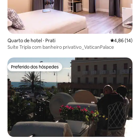
Quarto de hotel ⋅ Prati
4,86 de uma a
4,86 (14)
Suíte Tripla com banheiro privativo_VaticanPalace
Preferido dos hóspedes
Preferido dos hóspedes