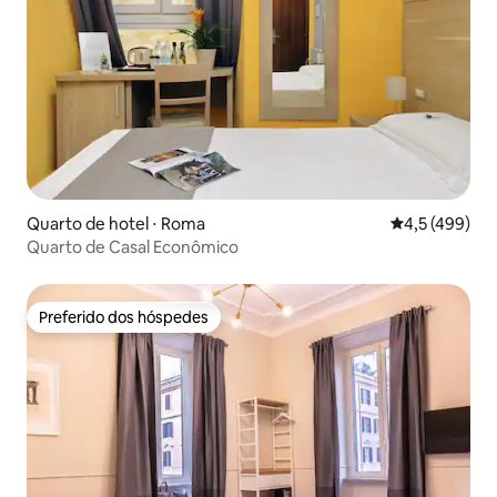
Quarto de hotel ⋅ Roma
4,5 de uma av
4,5 (499)
Quarto de Casal Econômico
Preferido dos hóspedes
Preferido dos hóspedes