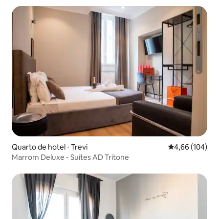
Quarto de hotel ⋅ Trevi
4,66 de uma av
4,66 (104)
Marrom Deluxe - Suítes AD Tritone