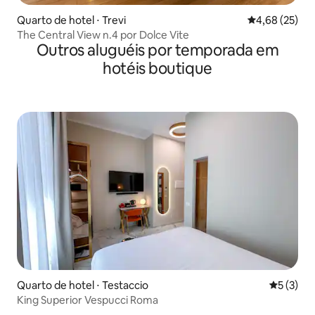
Quarto de hotel ⋅ Trevi
4,68 de uma a
4,68 (25)
The Central View n.4 por Dolce Vite
Outros aluguéis por temporada em
hotéis boutique
Quarto de hotel ⋅ Testaccio
5 de uma 
5 (3)
King Superior Vespucci Roma