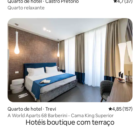
Quarto de hotel ⋅ Castro Pretorio
4,7 de uma a
4,7 (37)
Quarto relaxante
Quarto de hotel ⋅ Trevi
4,85 de uma av
4,85 (157)
A World Aparts 68 Barberini - Cama King Superior
Hotéis boutique com terraço