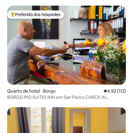
Preferido dos hóspedes
Entre os melhores preferidos dos hóspedes
Quarto de hotel ⋅ Borgo
4,92 de uma av
4,92 (112)
BORGO PIO SUITES INN em San Pietro CHECK IN
GRATUITO