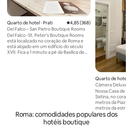
Quarto de hotel ⋅ Prati
4,85 de uma avaliação média de 
4,85 (368)
Del Falco – San Pietro Boutique Rooms
Del Falco -St. Peter's Boutique Rooms
está localizado no coração de Roma e
está alojado em um edifício do século
XVII. Fica a 1 minuto a pé da Basílica de
São Pedro e a 300 metros do Museu do
Vaticano, do Castel Sant'Angelo e da
estação de metrô. Cada quarto tem um
estilo contemporâneo e detalhes
Quarto de hotel ⋅
vintage. Cada um está equipado com
Câmera Deluxe - 
uma TV tela plana e A/C. Os quartos
Venue Sistina
Nossa Casa de Hó
estão equipados com banheiro privativo,
Sistina, no coraçã
bidê, chuveiro ou jacuzzi, produtos de
metros da Piazza 
higiene pessoal gratuitos e um secador
metros da estrada 
de cabelo. Há uma sala de estar. WI-FI
Roma: comodidades populares dos
"predestinado" (T
GRATUITO.
férias especiais na C
hotéis boutique
os quartos de est
casa de banho pri