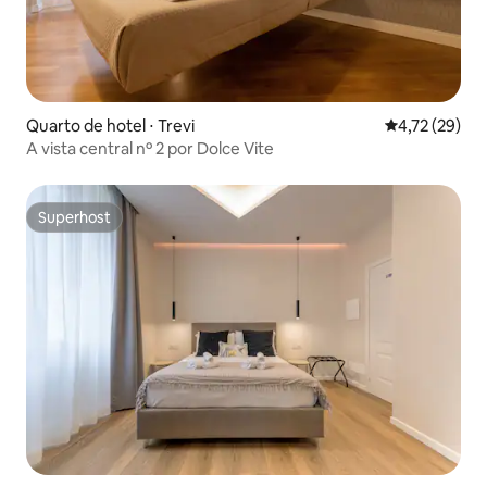
Quarto de hotel ⋅ Trevi
4,72 de uma a
4,72 (29)
A vista central nº 2 por Dolce Vite
Superhost
Superhost