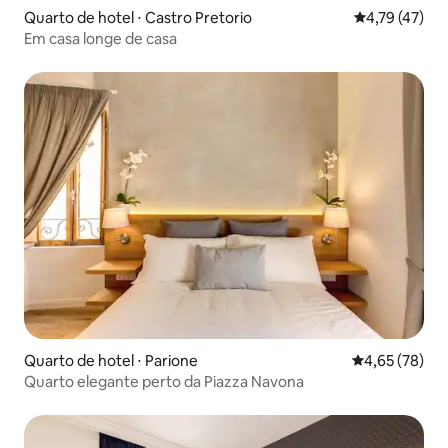
Quarto de hotel ⋅ Castro Pretorio
4,79 de uma a
4,79 (47)
Em casa longe de casa
Quarto de hotel ⋅ Parione
4,65 de uma a
4,65 (78)
Quarto elegante perto da Piazza Navona