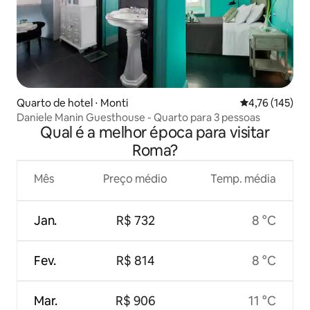
Quarto de hotel ⋅ Monti
4,76 de uma av
4,76 (145)
Daniele Manin Guesthouse - Quarto para 3 pessoas
Qual é a melhor época para visitar
Roma?
Mês
Preço médio
Temp. média
Jan.
R$ 732
8 °C
Fev.
R$ 814
8 °C
Mar.
R$ 906
11 °C