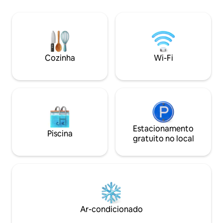
secador de cabelo,
minibar, acesso Wi
de água, produtos 
roupa de cama, li
preço. Aguardamos seu contato! Há
uma surpresa ime
Cozinha
Wi-Fi
chegada para voc
Estacionamento
Piscina
gratuito no local
Ar-condicionado