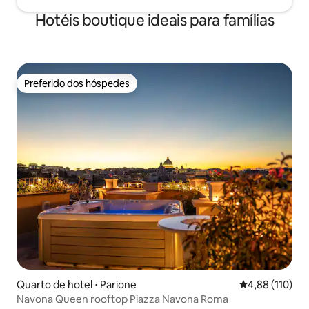
Hotéis boutique ideais para famílias
Preferido dos hóspedes
Preferido dos hóspedes
Quarto de hotel ⋅ Parione
4,88 de uma av
4,88 (110)
Navona Queen rooftop Piazza Navona Roma