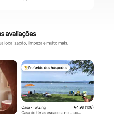
s avaliações
 localização, limpeza e muito mais.
Casa ⋅ W
Preferido dos hóspedes
Preferi
Entre os melhores preferidos dos hóspedes
Preferi
Casa de 
Vivencie 
nossa ca
anos. Ag
deles co
sala de e
totalmen
moderno,
Casa ⋅ Tutzing
4,99 de uma avaliação 
4,99 (108)
jardim c
Casa de férias espaçosa no Lago