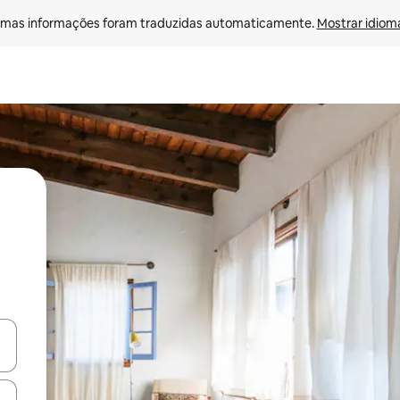
mas informações foram traduzidas automaticamente. 
Mostrar idioma
ore-os usando as seta para cima e para baixo do teclado ou tocando e