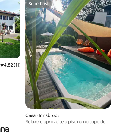
Superhost
Superhost
4,82 de uma avaliação média de 5, 11 avaliações
4,82 (11)
ções
Casa ⋅ Innsbruck
Relaxe e aproveite a piscina no topo de
ana
Innsbruck