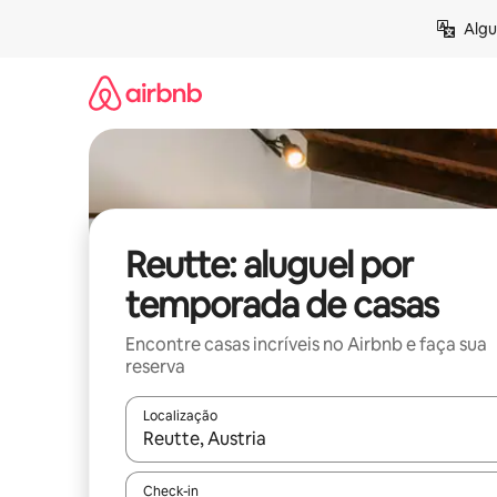
Pular
Algu
para
o
conteúdo
Reutte: aluguel por
temporada de casas
Encontre casas incríveis no Airbnb e faça sua
reserva
Localização
Quando os resultados estiverem disponíveis, expl
Check-in