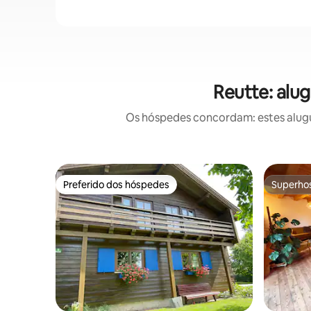
Reutte: alu
Os hóspedes concordam: estes alugu
Preferido dos hóspedes
Superho
Preferido dos hóspedes
Superho