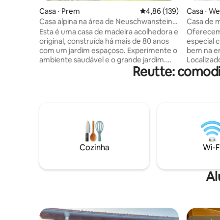
Casa ⋅ Prem
4,86 de uma avaliação m
4,86 (139)
Casa ⋅ W
Casa alpina na área de Neuschwanstein
Casa de m
com sauna
com jardi
Esta é uma casa de madeira acolhedora e
Oferecem
original, construída há mais de 80 anos
especial 
com um jardim espaçoso. Experimente o
bem na en
ambiente saudável e o grande jardim.
Localizad
Reutte: comodi
Nenhuma propriedade de luxo, mas uma
inúmeras
autêntica e aconchegante casa de
passar al
família bávara com churrasqueira, áreas
casa cons
de estacionamento, terraço, varanda e
sustentáv
uma casa de jardim com sauna. Os
por cumpr
proprietários de carros eletrônicos
totalmen
encontrarão uma Wallbox (11kW, Type 2).
mesa de c
Cozinha totalmente equipada, banheiros
varanda, 
modernos (piso aquecido), TV de tela
aguarda p
Cozinha
Wi-F
plana, Wi-Fi gratuito e piano. Novos pisos
jardim, u
de madeira em toda a casa.
fazem os 
Al