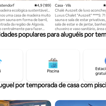
édia de 5, 139 avaliações
estendorf
4,9 de uma avaliação média de 5, 189 avalia
4,9 (189)
Casa ⋅ Vils
4
adeira ecológica sustentável
Chalé Auszeit de luxo aconche
m na região de Algovia
com sauna e terraço
os uma casa de madeira muito
Luxus Chalet "Auszeit" ****S: 7
com sauna em forma de barril,
sauna e sala de estar privativas,
trada da região de Algovia.
sala de estar e de jantar, banh
o centralmente para fazer
chuveiro e vaso sanitário, área 
dades populares para aluguéis por te
 excursões ou simplesmente
relaxamento com escrivaninha
guns dias agradáveis em uma
como cozinha totalmente equi
truída e mobiliada de forma
você pode aproveitar ao máxi
el. Aqui nenhum desejo fica
férias na bela região do Tirol. A grande
ir! Cozinha Bulthaup
janela panorâmica e o terraço 
te equipada, com uma grande
privativo oferecem uma vista
arvalho maciço no centro. Na
desobstruída dos Alpes do Tirol
uma churrasqueira a carvão
região de Algovia. Wi-Fi gratuit
Estac
ara ser acesa e, no grande
estacionamento coberto privat
i
Piscina
gratui
m trampolim e uma lareira
Apenas para adultos - adults on
corações bater mais rápido.
uguel por temporada de casa com pisc