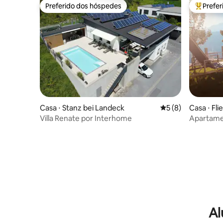
Preferido dos hóspedes
Prefe
Preferido dos hóspedes
Entre os
Casa ⋅ Stanz bei Landeck
5 de uma avaliação
5 (8)
Casa ⋅ Fli
Villa Renate por Interhome
Apartamen
Al