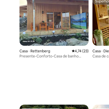
Superho
Superho
Casa ⋅ Rettenberg
4,74 de uma avaliação 
4,74 (23)
Casa ⋅ Di
Presente-Conforto-Casa de banho
Casa de c
adaptada-Terraço-E
crianças