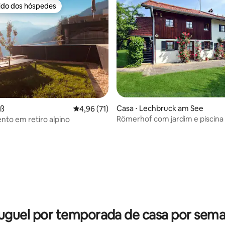
rido dos hóspedes
 melhores preferidos dos hóspedes
Casa ⋅ Lechbruck am See
 média de 5, 8 avaliações
eß
4,96 de uma avaliação média de 5, 71 avalia
4,96 (71)
Römerhof com jardim e piscina
to em retiro alpino
uguel por temporada de casa por sem