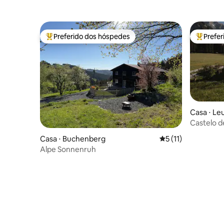
Preferido dos hóspedes
Prefe
Entre os melhores preferidos dos hóspedes
Entre os
Casa ⋅ Le
Castelo d
Casa ⋅ Buchenberg
5 de uma avaliação
5 (11)
Alpe Sonnenruh