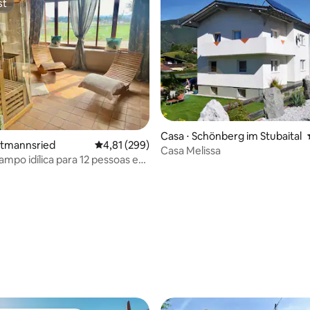
st
st
Casa ⋅ Schönberg im Stubaital
média de 5, 23 avaliações
etmannsried
4,81 de uma avaliação média de 5, 299 avalia
4,81 (299)
Casa Melissa
ampo idílica para 12 pessoas e
/bebês