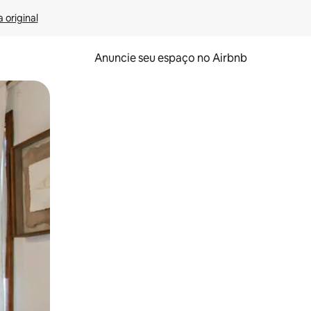
 original
Anuncie seu espaço no Airbnb
 deslizando o dedo na tela.