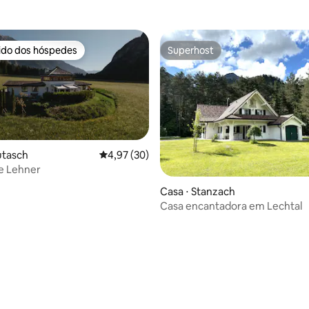
rido dos hóspedes
Superhost
 melhores preferidos dos hóspedes
Superhost
utasch
4,97 de uma avaliação média de 5, 30 avalia
4,97 (30)
e Lehner
 média de 5, 11 avaliações
Casa ⋅ Stanzach
Casa encantadora em Lechtal