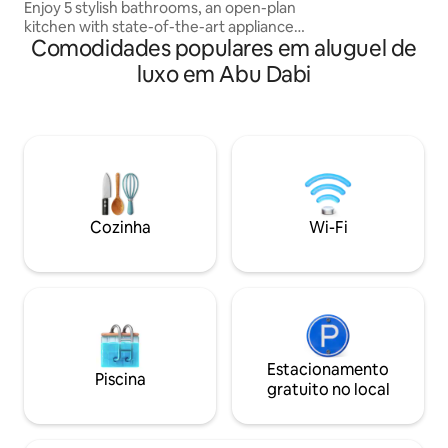
Enjoy 5 stylish bathrooms, an open-plan
Pool ✔ Beach Acc
kitchen with state-of-the-art appliances,
Fi ✔ Free Parking
Comodidades populares em aluguel de
& spacious living/dining areas. Relax in
the outdoor kitchen with a built-in BBQ,
luxo em Abu Dabi
comfy sofa, & freshwater pool. Located
in Dubai Hills Estate, it's just 15 min from
downtown Dubai, with biweekly cleaning
& disinfecting for a pristine, stress-free
stay. It's a perfect home away from
home, with every detail designed for
your comfort & privacy!
Cozinha
Wi-Fi
Estacionamento
Piscina
gratuito no local