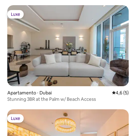
Luxe
Luxe
Apartamento ⋅ Dubai
4,6 de uma 
4,6 (5)
Stunning 3BR at the Palm w/ Beach Access
Luxe
Luxe