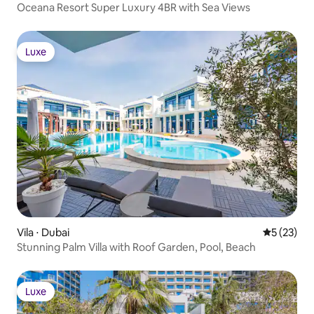
Oceana Resort Super Luxury 4BR with Sea Views
Luxe
Luxe
Vila ⋅ Dubai
5 de uma a
5 (23)
Stunning Palm Villa with Roof Garden, Pool, Beach
Luxe
Luxe