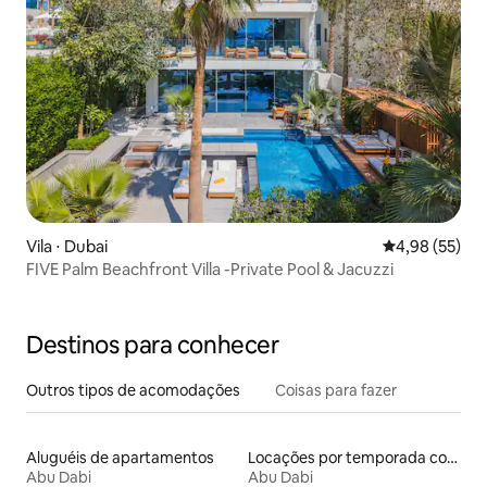
Vila ⋅ Dubai
4,98 de uma a
4,98 (55)
FIVE Palm Beachfront Villa -Private Pool & Jacuzzi
Destinos para conhecer
Outros tipos de acomodações
Coisas para fazer
Aluguéis de apartamentos
Locações por temporada com piscina
Abu Dabi
Abu Dabi