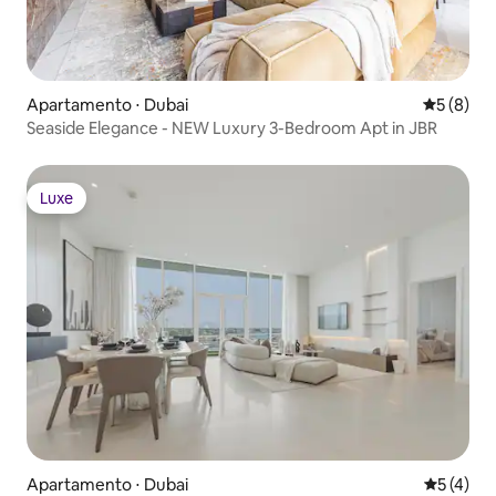
Apartamento ⋅ Dubai
5 de uma 
5 (8)
Seaside Elegance - NEW Luxury 3-Bedroom Apt in JBR
Luxe
Luxe
Apartamento ⋅ Dubai
5 de uma 
5 (4)