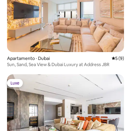
Apartamento ⋅ Dubai
5 de uma 
5 (9)
Sun, Sand, Sea View & Dubai Luxury at Address JBR
Luxe
Luxe