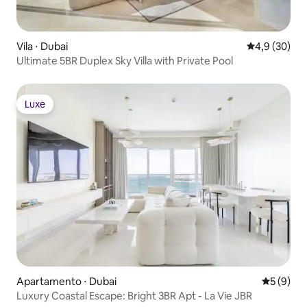
Vila ⋅ Dubai
4,9 de uma a
4,9 (30)
Ultimate 5BR Duplex Sky Villa with Private Pool
Luxe
Luxe
Apartamento ⋅ Dubai
5 de uma 
5 (9)
Luxury Coastal Escape: Bright 3BR Apt - La Vie JBR