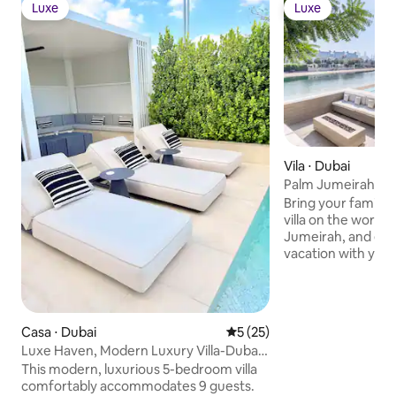
Luxe
Luxe
Luxe
Luxe
Vila ⋅ Dubai
Palm Jumeirah Para
Infinity Pool
Bring your family 
villa on the world
Jumeirah, and enj
vacation with your
nearby attraction
this prime locatio
sightseeing, retre
whose rich amenity 
Casa ⋅ Dubai
5 de uma avaliação média de
5 (25)
awe. ✔ 4 Comfortable Bedrooms ✔
Luxe Haven, Modern Luxury Villa-Dubai
Cinema Room, doub
Hills Estate
This modern, luxurious 5-bedroom villa
bedroom ✔ Open De
comfortably accommodates 9 guests.
Indoor Kitchens + 