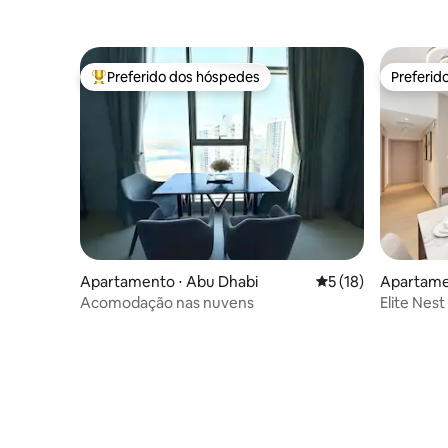
Preferido dos hóspedes
Preferid
Entre os melhores preferidos dos hóspedes
Preferid
Apartamento ⋅ Abu Dhabi
5 de uma avaliação 
5 (18)
Apartame
Acomodação nas nuvens
Elite Nest
Water's E