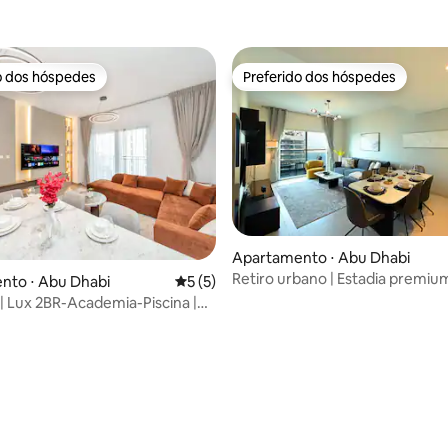
o dos hóspedes
Preferido dos hóspedes
o dos hóspedes
Preferido dos hóspedes
Apartamento ⋅ Abu Dhabi
Retiro urbano | Estadia premiu
média de 5, 18 avaliações
nto ⋅ Abu Dhabi
5 de uma avaliação média de 5, 5 avalia
5 (5)
à academia e piscina
 | Lux 2BR-Academia-Piscina |
dge | YAS