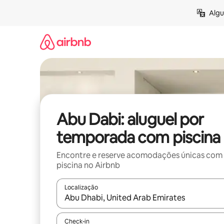
Pular
Algu
para
o
conteúdo
Abu Dabi: aluguel por
temporada com piscina
Encontre e reserve acomodações únicas com
piscina no Airbnb
Localização
Quando os resultados estiverem disponíveis, expl
Check-in