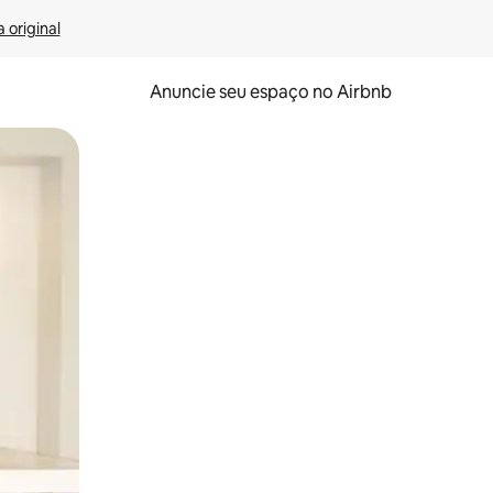
 original
Anuncie seu espaço no Airbnb
 deslizando o dedo na tela.