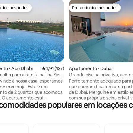
o dos hóspedes
Preferido dos hóspedes
o dos hóspedes
Preferido dos hóspedes
 média de 5, 4 avaliações
nto ⋅ Abu Dhabi
4,91 de uma avaliação média de 5, 127 avalia
4,91 (127)
Apartamento ⋅ Dubai
olha para a família na Ilha Yas,
Grande piscina privativa, acom
i
pessoas, vistas do pôr do sol d
vindo à nossa casa, esperamos
Perfeitamente adequado para 
reserve hoje. Este é um
que queiram ficar em uma part
nto de 2 quartos que acomoda
de Dubai. Mergulhe em estilo em Dubai
. O apartamento está
com sua própria piscina privati
 comodidades populares em locações c
e carregado e a comunidade é
enquanto assiste ao pôr do sol. Fique
gável, você se pergunta o quão
neste deslumbrante apartamen
patriados tendem a encontrar
quartos e presenteie seus ente
os os lugares. As atrações
queridos com férias inesquecív
 - Sea World ABU
Perfeita para viajantes individua
ircuito de corrida de Fórmula 1
nômades, casais, famílias ou p