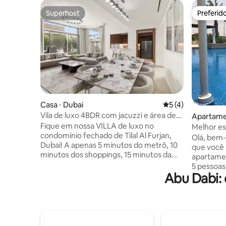
Superhost
Preferid
Superhost
Preferid
Casa ⋅ Dubai
5 de uma avaliação
5 (4)
Vila de luxo 4BDR com jacuzzi e área de
Apartame
churrasco
Fique em nossa VILLA de luxo no
Melhor esc
condomínio fechado de Tilal Al Furjan,
Abu Dhab
Olá, bem-
Dubai! A apenas 5 minutos do metrô, 10
que você 
minutos dos shoppings, 15 minutos da
apartame
Marina de Dubai e Palm Jumeirah. A
5 pessoas
unidade de 350 m² possui 4 quartos,
Abu Dabi:
totalment
quarto de empregada, cada um com seu
muito ami
próprio banheiro, uma grande sala de
bem os ex
estar, jacuzzi e área de churrasco e uma
amigos em tod
garagem para 2 carros. Como
próximas incluem:
Superhosts, garantimos uma
DHABI - C