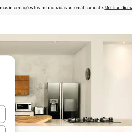
mas informações foram traduzidas automaticamente. 
Mostrar idioma
ore-os usando as seta para cima e para baixo do teclado ou tocando e