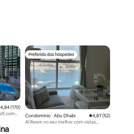
Preferido dos hóspedes
Preferido dos hóspedes
,84 de uma avaliação média de 5, 170 avaliações
4,84 (170)
ções
IVE com
Condomínio ⋅ Abu Dhabi
4,87 de uma avaliação
4,87 (52)
Al Reem no seu melhor com vistas
ina
incríveis... 2 quartos