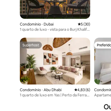
Condomínio ⋅ Dubai
5 de uma avaliação 
5 (30)
1 quarto de luxo - vista para o Burj Khalifa
no Sterling
Superhost
Preferid
Superhost
Preferid
Condomínio ⋅ Abu Dhabi
4,83 de uma avaliação
4,83 (6)
Condomíni
1 quarto de luxo em Yas | Perto da Ferrari
Apartamen
World e da Warner Bros
Burj Khali
Ou