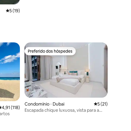
5 de uma avaliação média de 5, 19 avaliações
5 (19)
Preferido dos hóspedes
Preferido dos hóspedes
Condomínio ⋅ Dubai
5 de uma avaliação
5 (21)
4,91 de uma avaliação média de 5, 118 avaliações
4,91 (118)
Escapada chique luxuosa, vista para a
ções
artos
piscina, sauna turca PS5