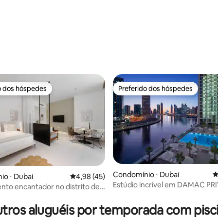
média de 5, 30 avaliações
o dos hóspedes
Preferido dos hóspedes
o dos hóspedes
Preferido dos hóspedes
Condomínio ⋅ Dubai
4
 média de 5, 6 avaliações
o ⋅ Dubai
4,98 de uma avaliação média de 5, 45 avalia
4,98 (45)
Estúdio incrível em DAMAC PR
to encantador no distrito de
vista para o canal!
fa
tros aluguéis por temporada com pisc