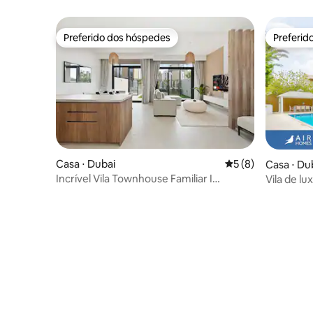
piscina + jacuzzi + elevador + academia
Preferido dos hóspedes
Preferid
Preferido dos hóspedes
Preferid
Casa ⋅ Dubai
5 de uma avaliação
5 (8)
Casa ⋅ Du
Incrível Vila Townhouse Familiar I
Vila de lu
Acomoda 10
aquecida p