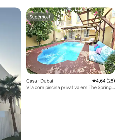
Superhost
Superhost
ções
Casa ⋅ Dubai
4,64 de uma avaliação
4,64 (28)
Vila com piscina privativa em The Springs
- acomoda 5 pessoas