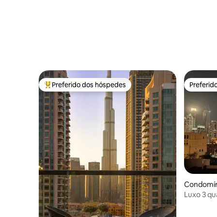
Preferido dos hóspedes
Preferid
Entre os melhores preferidos dos hóspedes
Preferid
Condomíni
Luxo 3 qua
Khalifa