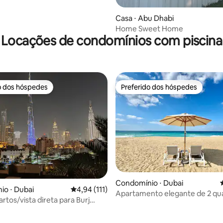
Casa ⋅ Abu Dhabi
Home Sweet Home
Locações de condomínios com piscina
o dos hóspedes
Preferido dos hóspedes
o dos hóspedes
Preferido dos hóspedes
Condomínio ⋅ Dubai
o ⋅ Dubai
4,94 de uma avaliação média de 5, 111 avalia
4,94 (111)
Apartamento elegante de 2 qu
rtos/vista direta para Burj