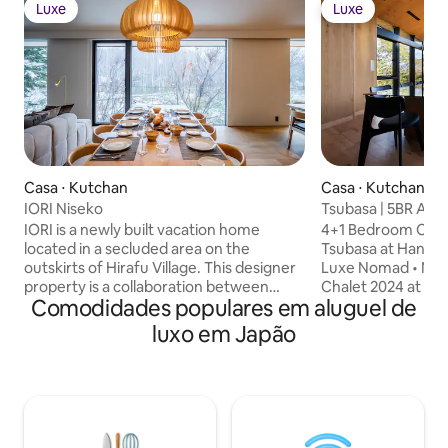
Luxe
Luxe
Luxe
Luxe
Casa ⋅ Kutchan
Casa ⋅ Kutchan
IORI Niseko
Tsubasa | 5BR Awa
Winter Butler
IORI is a newly built vacation home
4+1 Bedroom Chal
located in a secluded area on the
Tsubasa at Hanari
outskirts of Hirafu Village. This designer
Luxe Nomad • Nam
property is a collaboration between
Chalet 2024 at the
Comodidades populares em aluguel de
22eme and celebrated Japanese
530 sqm chalet wi
architect Makoto Nakayama. The house
outdoor private on
luxo em Japão
has a distinctive Japanese design and
room and a Yamaha
features 4 bedrooms, tatami room and a
to-ceiling window
spacious open plan living, kitchen and
Mount Yotei views
dining area. The floor to ceiling windows
the ski resort and 
have uninterupted views of My Yotei and
service and 2 vehic
allow loads of natural light to flood in.
(winter bookings)