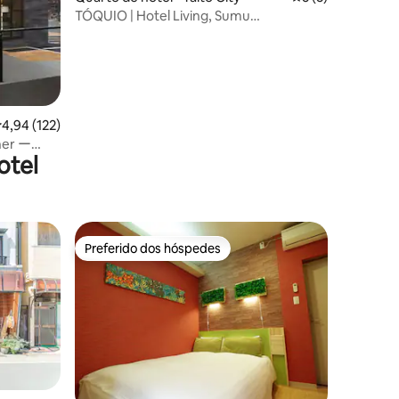
TÓQUIO | Hotel Living, Sumu
reimaginado
,94 de uma avaliação média de 5, 122 avaliações
4,94 (122)
ner ー
otel
Preferido dos hóspedes
Preferido dos hóspedes