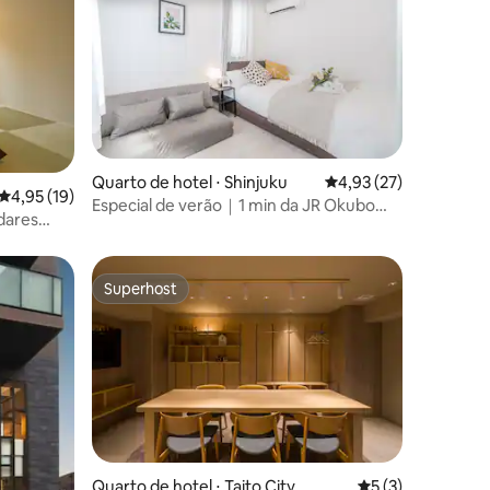
ções
Quarto de hotel ⋅ Shinjuku
4,93 de uma avaliação
4,93 (27)
4,95 de uma avaliação média de 5, 19 avaliações
4,95 (19)
Especial de verão｜1 min da JR Okubo｜
dares
Acomoda 6 pessoas｜C4
Shinjuku
Superhost
Superhost
ções
Quarto de hotel ⋅ Taito City
5 de uma avaliaçã
5 (3)