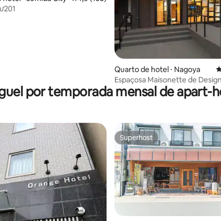
lư201
média de 5, 80 avaliações
Quarto de hotel ⋅ Nagoya
4
Espaçosa Maisonette de Desig
guel por temporada mensal de apart-h
Sinta-se em casa ー R101
Superhost
Superhost