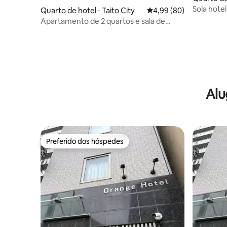
Sola hote
Quarto de hotel ⋅ Taito City
4,99 de uma avaliação 
4,99 (80)
Apartamento de 2 quartos e sala de
estar no 4º andar, recém-construído,
com cozinha equipada | Lavadora e
secadora, depósito para bagagens,
elevador | 3 minutos da estação
Asakusabashi | Conveniente para
Asakusa e Akihabara | Conexão direta
com o aeroporto
Alu
Preferido dos hóspedes
Preferido dos hóspedes