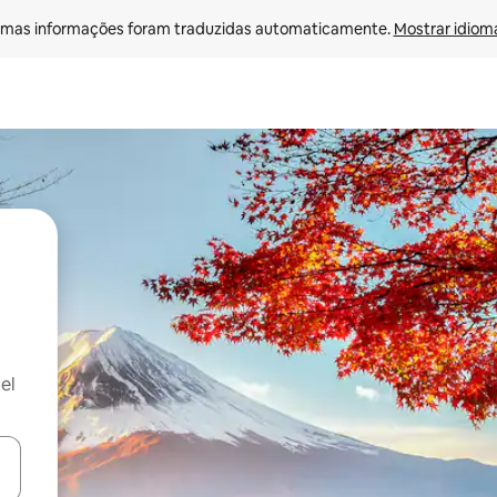
mas informações foram traduzidas automaticamente. 
Mostrar idioma
el
ore-os usando as seta para cima e para baixo do teclado ou tocando e