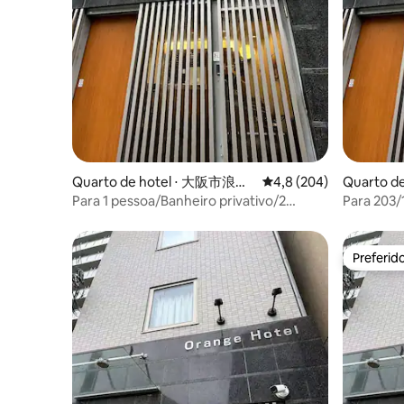
Quarto de hotel ⋅ 大阪市浪速
4,8 de uma avaliação m
4,8 (204)
Quarto 
区
区
Para 1 pessoa/Banheiro privativo/2
Para 203/
minutos da estação Emisu-cho/2
minutos d
minutos a pé do Tsutenkaku/50 minutos
minutos a
do Aeroporto de Kansai/Orange
do Aerop
Preferid
Preferid