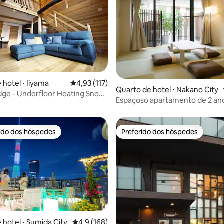
édia de 5, 137 avaliações
 hotel ⋅ Iiyama
4,93 de uma avaliação média de 5, 117 avalia
4,93 (117)
Quarto de hotel ⋅ Nakano City
ge - Underfloor Heating Snow
Espaçoso apartamento de 2 an
com cinema em casa perto de 
rido dos hóspedes
Preferido dos hóspedes
 melhores preferidos dos hóspedes
Preferido dos hóspedes
 hotel ⋅ Sumida City
4,9 de uma avaliação média de 5, 168 avalia
4,9 (168)