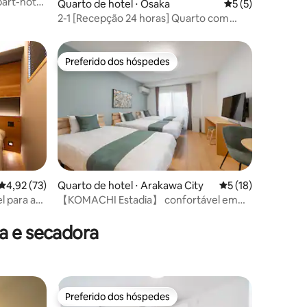
part-hotel
Quarto de hotel ⋅ Osaka
5 de uma avaliaçã
5 (5)
de 3
2-1 [Recepção 24 horas] Quarto com
cama grande | 3 minutos a pé da Estação
Imi-no-Miya | Apartamento inteiro |
Acesso direto aos aeroportos de Namba
Preferido dos hóspedes
Preferido dos hóspedes
e Kansai | Ideal para 2 pessoas |
Disponível guarda-volumes
4,92 de uma avaliação média de 5, 73 avaliações
4,92 (73)
Quarto de hotel ⋅ Arakawa City
5 de uma avaliação
5 (18)
ções
l para até
【KOMACHI Estadia】 confortável em
Tóquio conveniente
a e secadora
Preferido dos hóspedes
Preferido dos hóspedes