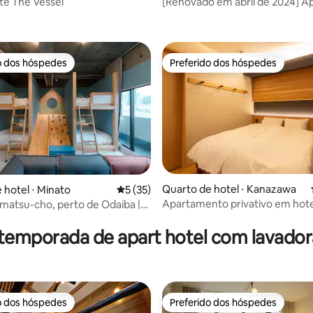
Ota
te The Vessel
[Renovado em abril de 2024] A
com cozinha | 13,7 m² | Máximo 
pessoas
o dos hóspedes
Preferido dos hóspedes
o dos hóspedes
Preferido dos hóspedes
Quarto de hotel ⋅ Kanazawa
 hotel ⋅ Minato
5 de uma avaliação média de 5, 35 avalia
5 (35)
Apartamento privativo em hote
atsu-cho, perto de Odaiba |
média de 5, 40 avaliações
3 pessoas! Melhor localização
dor e sala secreta para
| Acomoda até 6 pessoas
 temporada de apart hotel com lavador
o dos hóspedes
Preferido dos hóspedes
o dos hóspedes
Preferido dos hóspedes