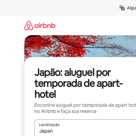
Pular
Algu
para
o
conteúdo
Japão: aluguel por
temporada de apart-
hotel
Encontre aluguel por temporada de apart hot
no Airbnb e faça sua reserva
Localização
Quando os resultados estiverem disponíveis, expl