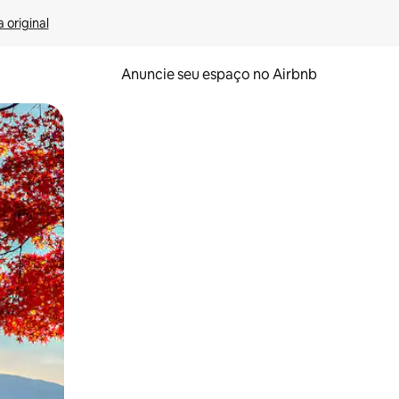
 original
Anuncie seu espaço no Airbnb
 deslizando o dedo na tela.