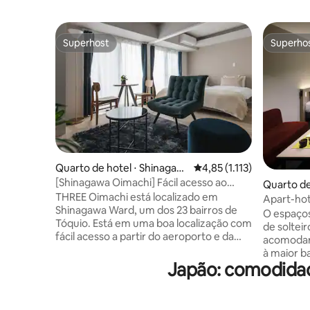
Superhost
Superho
Superhost
Superho
Quarto de hotel ⋅ Shinagaw
4,85 de uma avaliação mé
4,85 (1.113)
a City
[Shinagawa Oimachi] Fácil acesso ao
Quarto de
aeroporto e ao Shinkansen! Um hotel de
THREE Oimachi está localizado em
Apart-hote
design elegante que pode ser usado
Shinagawa Ward, um dos 23 bairros de
O espaço
tanto para negócios quanto para viagens
Tóquio. Está em uma boa localização com
de soltei
fácil acesso a partir do aeroporto e da
acomodar até 3
estação Shinkansen, e é recomendado
à maior b
para uso comercial e viagens.Este hotel
Japão: comodidad
Japão, qu
de apartamentos recém-construído tem
Tsurumai,
uma área espaçosa de 25 metros
outubro 
quadrados ou mais, e está totalmente
do seu ne