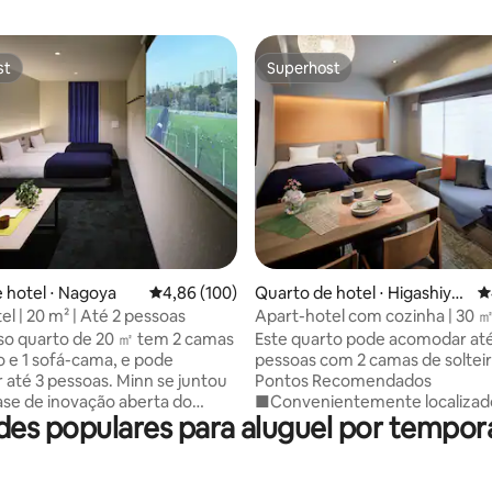
st
Superhost
st
Superhost
dia de 5, 1.113 avaliações
 hotel ⋅ Nagoya
4,86 de uma avaliação média de 5, 100 avalia
4,86 (100)
Quarto de hotel ⋅ Higashiya
4
ma Ward, Kyoto
l | 20 m² | Até 2 pessoas
Apart-hotel com cozinha | 30 ㎡
pessoas
so quarto de 20 ㎡ tem 2 camas
Este quarto pode acomodar até
ro e 1 sofá-cama, e pode
pessoas com 2 camas de solteiro
 pessoas. Minn se juntou
Pontos Recomendados
ase de inovação aberta do
■Convenientemente localizad
es populares para aluguel por tempora
e nasceu no lado sul do Parque
curta distância a pé da estação 
 na cidade de Nagoya, em
Sanjo Keihan. ■Fique sem cha
de 2024.Acelere o desempenho
Smart Lock♪ A ■cozinha tem ut
gócio com quartos espaçosos
de cozinha, chaleira e micro-o