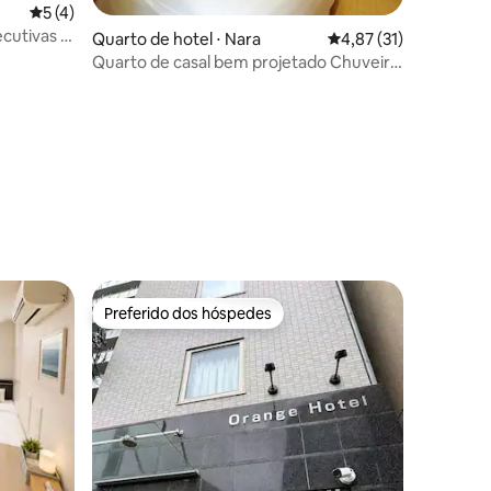
5 de uma avaliação média de 5, 4 avaliações
5 (4)
cutivas e
Quarto de hotel ⋅ Nara
4,87 de uma avaliação
4,87 (31)
tilo de
Quarto de casal bem projetado Chuveiro
e vaso sanitário privativos
ções
Preferido dos hóspedes
Preferido dos hóspedes