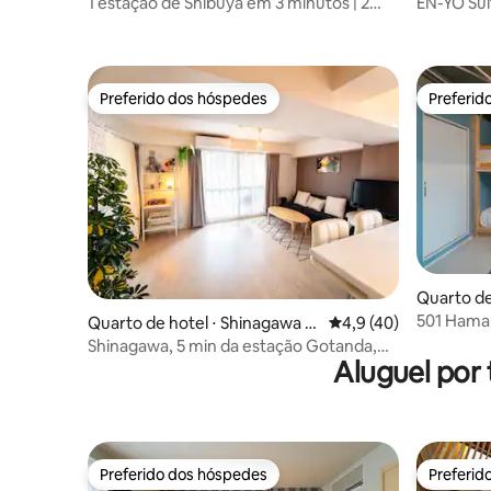
1 estação de Shibuya em 3 minutos | 2
EN-YO Suí
estações de Shinjuku em 8 minutos | 2
quartos | 4 camas | 70 m² | 10 minutos da
estação | 7 minutos de ônibus de Shibuya
| Último andar | Construído em 2025
Preferido dos hóspedes
Preferid
Preferido dos hóspedes
Preferid
Quarto de
501 Hamam
Quarto de hotel ⋅ Shinagawa Ci
4,9 de uma avaliação 
4,9 (40)
Escorrega
ty
Shinagawa, 5 min da estação Gotanda,
crianças 
Aluguel por
churrasco, terraço, vista noturna
Preferido dos hóspedes
Preferid
Preferido dos hóspedes
Preferid