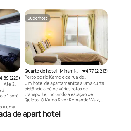
Quarto de
Superhost
Prefe
Superhost
Entre o
LANG HOT
estação#
★Inaugur
2025★ Hotel elegante de 14 quartos
com um d
apenas 3
Kaminari
compras e
5 minutos
Asakusa) 
Quarto de hotel ⋅ Minami-k
4,77 de uma avaliação mé
4,77 (2.213)
Skytree, Shinagaw
u, Kyoto
Perto do rio Kamo e da rua de
ções
,89 de uma avaliação média de 5, 229 avaliações
4,89 (229)
Tawarama
Quioto/depósito de bagagem gratuito
Um hotel de apartamentos a uma curta
Ueno, Ak
 | Até 3
distância a pé de várias rotas de
Quartos 
 3
transporte, incluindo a estação de
para até 
 e 1 sofá.
Quioto. O Kamo River Romantic Walk,
charme de
nas proximidades, é recomendado.
à vontad
o a uma
Aproveite a comida e a cultura japonesas
mensage
da de apart hotel
Sanjo e
com muitos restaurantes ao redor! 2
ve com
minutos a pé de uma pequena mercearia
ensílios
onde você pode encontrar tudo o que
ndas.☆