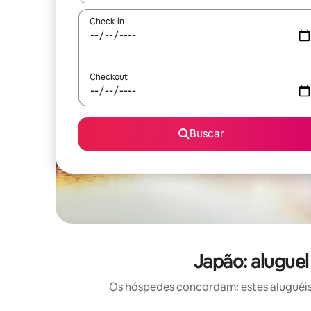
Check-in
Checkout
Buscar
Japão: alugue
Os hóspedes concordam: estes aluguéis 