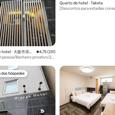
Quarto de hotel ⋅ Taketa
[Descontos para estadias conse
de longa duração] Hotel com es
vida | Quarto privativo em
Shirogedamachi, Taketa, Oita
édia de 5, 204 avaliações
de hotel ⋅ 大阪市浪速
4,75 de uma avaliação média de 5, 231 avalia
4,75 (231)
1 pessoa/Banheiro privativo/2
a estação Emisu-cho/2
 pé do Tsūtenkaku/50 minutos
orto de Kansai/Orange
o dos hóspedes
o dos hóspedes