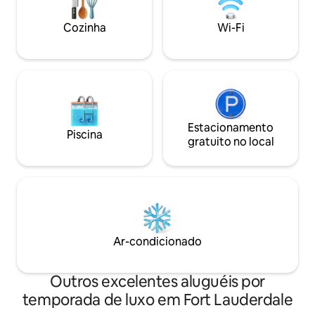
a home that offers true beachfront
one of Fort Laude
living.
prestigious neigh
Cozinha
Wi-Fi
Estacionamento
Piscina
gratuito no local
Ar-condicionado
Outros excelentes aluguéis por
temporada de luxo em Fort Lauderdale