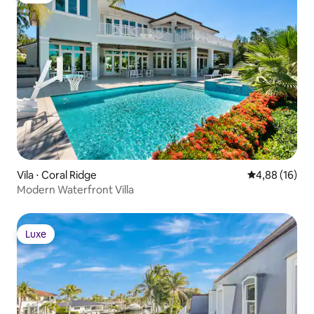
Vila ⋅ Coral Ridge
4,88 de uma a
4,88 (16)
Modern Waterfront Villa
Luxe
Luxe