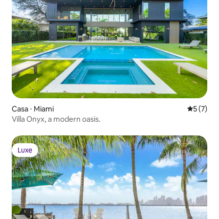
Casa ⋅ Miami
5 de uma 
5 (7)
Villa Onyx, a modern oasis.
Luxe
Luxe