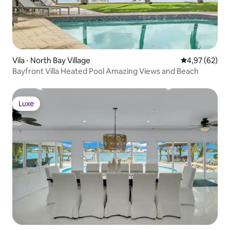
Vila ⋅ North Bay Village
4,97 de uma a
4,97 (62)
Bayfront Villa Heated Pool Amazing Views and Beach
Luxe
Luxe