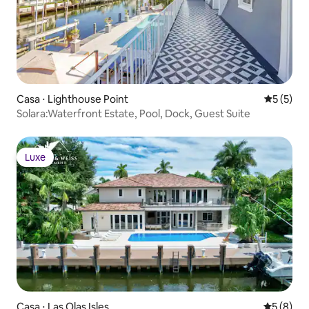
Casa ⋅ Lighthouse Point
5 de uma 
5 (5)
Solara:Waterfront Estate, Pool, Dock, Guest Suite
Luxe
Luxe
Casa ⋅ Las Olas Isles
5 de uma 
5 (8)