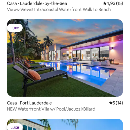
Casa ⋅ Lauderdale-by-the-Sea
4,93 de uma a
4,93 (15)
Views-Views! Intracoastal Waterfront Walk to Beach
Luxe
Luxe
Casa ⋅ Fort Lauderdale
5 de uma a
5 (14)
NEW Waterfront Villa w/ Pool/Jacuzzi/Billard
Luxe
Luxe