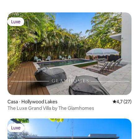
Luxe
Luxe
Casa ⋅ Hollywood Lakes
4,7 de uma a
4,7 (27)
The Luxe Grand Villa by The Glamhomes
Luxe
Luxe