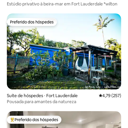
Estúdio privativo à beira-mar em Fort Lauderdale *wilton
Preferido dos hóspedes
Preferido dos hóspedes
Suíte de hóspedes ⋅ Fort Lauderdale
4,79 de uma av
4,79 (257)
Pousada para amantes da natureza
Preferido dos hóspedes
Entre os melhores preferidos dos hóspedes