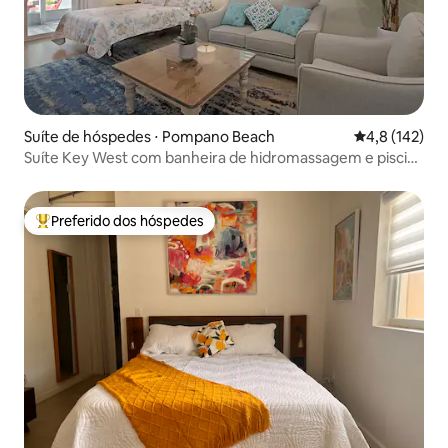
Suíte de hóspedes ⋅ Pompano Beach
4,8 de uma av
4,8 (142)
Suíte Key West com banheira de hidromassagem e piscina
aquecida
Preferido dos hóspedes
Entre os melhores preferidos dos hóspedes