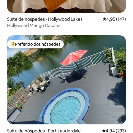
Suíte de hóspedes ⋅ Hollywood Lakes
4,95 de uma av
4,95 (147)
Hollywood Mango Cabana
Preferido dos hóspedes
Entre os melhores preferidos dos hóspedes
Suíte de hóspedes ⋅ Fort Lauderdale
4,94 de uma av
4,94 (233)