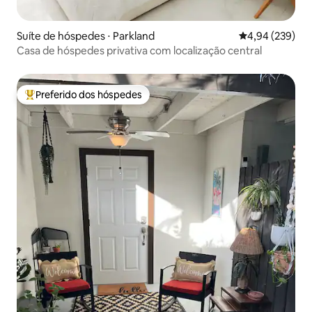
Suíte de hóspedes ⋅ Parkland
4,94 de uma ava
4,94 (239)
Casa de hóspedes privativa com localização central
Preferido dos hóspedes
Entre os melhores preferidos dos hóspedes