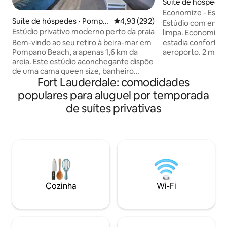
Suíte de hóspedes 
each
Economize - Estú
Suíte de hóspedes ⋅ Pompa
4,93 de uma avaliação média de 
4,93 (292)
Cassino, 4m-Cruz
Estúdio com entra
no Beach
Estúdio privativo moderno perto da praia
limpa. Economize
estadia confortável
Bem-vindo ao seu retiro à beira-mar em
aeroporto. 2 mi do
Pompano Beach, a apenas 1,6 km da
min dos navios de c
areia. Este estúdio aconchegante dispõe
Wi-Fi super rápido! Desinfetado entre 
de uma cama queen size, banheiro
Fort Lauderdale: comodidades
hóspedes. Avaliaç
renovado e uma cozinha pequena.
Check-in a qualq
Desfrute de uma Smart TV, Internet
populares para aluguel por temporada
Desfrute de dorm
rápida e ar-condicionado frio ou relaxe
de suítes privativas
com lençóis de 600
no pátio privativo para grelhar, tomar sol
qualidade de hotel 
ou relaxar. Nas proximidades, descubra
grátis, Amazon Pr
restaurantes locais, esportes aquáticos
DirectStream TV (
e golfe. Com uma garagem privativa,
lanches e água gr
garagem coberta (tomada Nema de
TODAS AS NOITES. 8 hotéis dentro de
carregamento de veículos elétricos) e
mi $175/noite mais
espaço para 3 carros, este estúdio é a
sua base ideal para explorar o charme
Cozinha
Wi-Fi
costeiro do sul da Flórida.