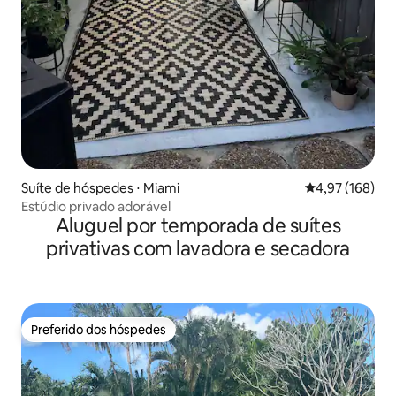
Suíte de hóspedes ⋅ Miami
4,97 de uma av
4,97 (168)
Estúdio privado adorável
Aluguel por temporada de suítes
privativas com lavadora e secadora
Preferido dos hóspedes
Preferido dos hóspedes