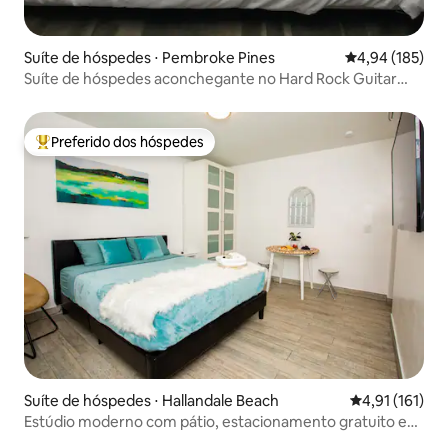
Suíte de hóspedes ⋅ Pembroke Pines
4,94 de uma av
4,94 (185)
Suíte de hóspedes aconchegante no Hard Rock Guitar
Hotel FL
Preferido dos hóspedes
Entre os melhores preferidos dos hóspedes
Suíte de hóspedes ⋅ Hallandale Beach
4,91 de uma av
4,91 (161)
Estúdio moderno com pátio, estacionamento gratuito e
Wi-Fi, localização