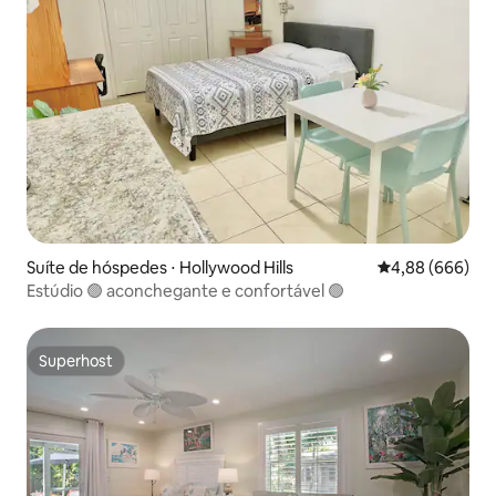
Suíte de hóspedes ⋅ Hollywood Hills
4,88 de uma ava
4,88 (666)
Estúdio 🟢 aconchegante e confortável 🟢
Superhost
Superhost