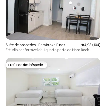
Suíte de hóspedes ⋅ Pembroke Pines
4,98 de uma av
4,98 (104)
Estúdio confortável de 1 quarto perto do Hard Rock -
Máquina de lavar roupa
Preferido dos hóspedes
Preferido dos hóspedes