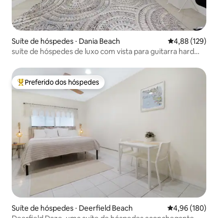
Suíte de hóspedes ⋅ Dania Beach
4,88 de uma av
4,88 (129)
suíte de hóspedes de luxo com vista para guitarra hard
rock.
Preferido dos hóspedes
Entre os melhores preferidos dos hóspedes
Suíte de hóspedes ⋅ Deerfield Beach
4,96 de uma av
4,96 (180)