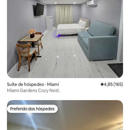
Suíte de hóspedes ⋅ Miami
4,85 de uma av
4,85 (165)
Miami Gardens Cozy Nest.
Preferido dos hóspedes
Preferido dos hóspedes