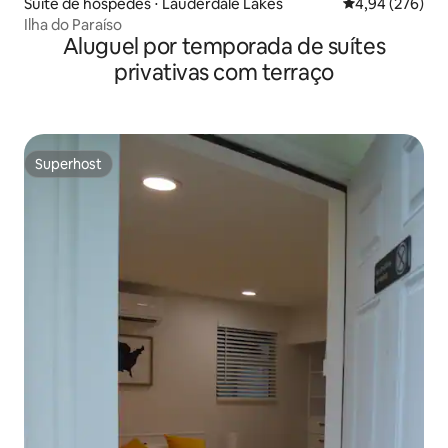
Suíte de hóspedes ⋅ Lauderdale Lakes
4,94 de uma ava
4,94 (276)
Ilha do Paraíso
Aluguel por temporada de suítes
privativas com terraço
Superhost
Superhost