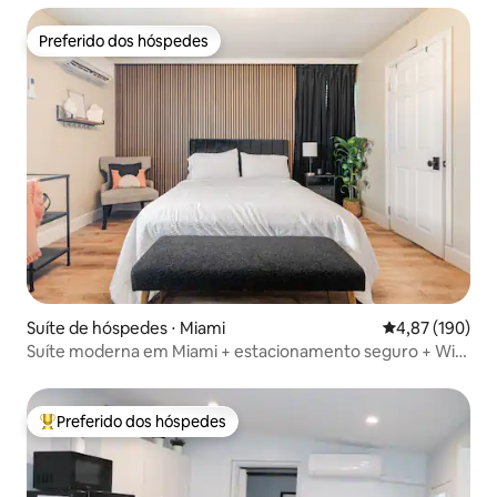
Preferido dos hóspedes
Preferido dos hóspedes
Suíte de hóspedes ⋅ Miami
4,87 de uma av
4,87 (190)
Suíte moderna em Miami + estacionamento seguro + Wi-
Fi
Preferido dos hóspedes
Entre os melhores preferidos dos hóspedes