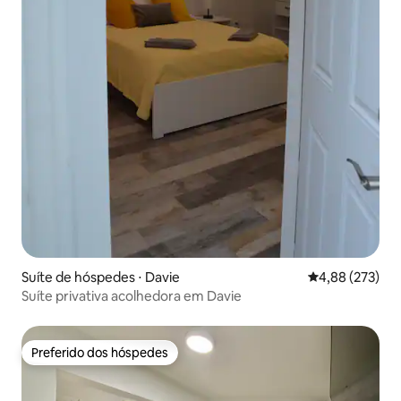
Suíte de hóspedes ⋅ Davie
4,88 de uma av
4,88 (273)
Suíte privativa acolhedora em Davie
Preferido dos hóspedes
Preferido dos hóspedes