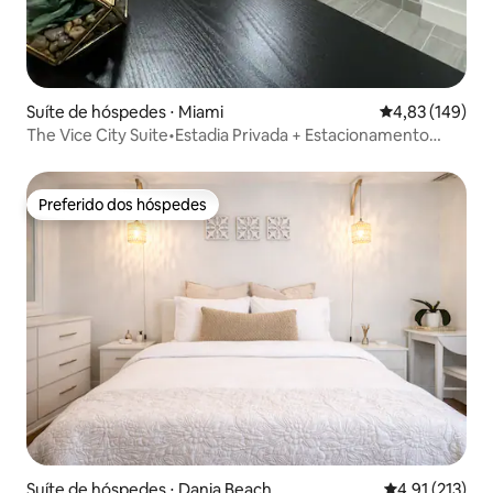
Suíte de hóspedes ⋅ Miami
4,83 de uma av
4,83 (149)
The Vice City Suite•Estadia Privada + Estacionamento
Gratuito
Preferido dos hóspedes
Preferido dos hóspedes
Suíte de hóspedes ⋅ Dania Beach
4,91 de uma av
4,91 (213)