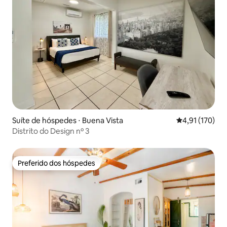
Suíte de hóspedes ⋅ Buena Vista
4,91 de uma av
4,91 (170)
Distrito do Design nº 3
Preferido dos hóspedes
Preferido dos hóspedes