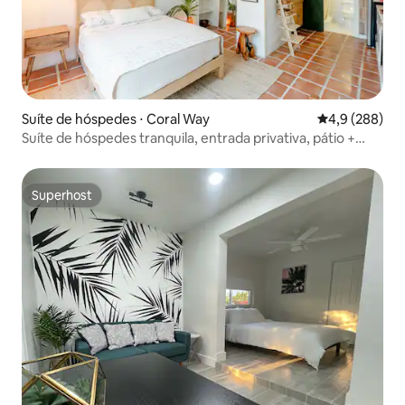
Suíte de hóspedes ⋅ Coral Way
4,9 de uma av
4,9 (288)
Suíte de hóspedes tranquila, entrada privativa, pátio +
estacionamento
Superhost
Superhost