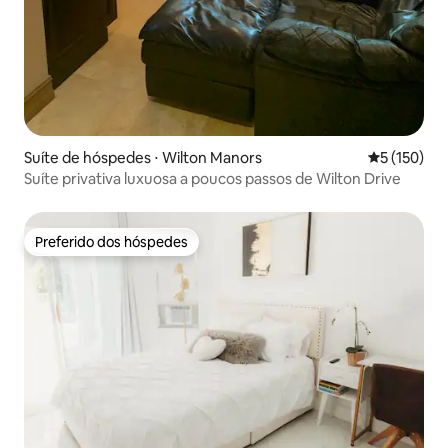
Suíte de hóspedes ⋅ Wilton Manors
5 de uma av
5 (150)
Suíte privativa luxuosa a poucos passos de Wilton Drive
Preferido dos hóspedes
Preferido dos hóspedes