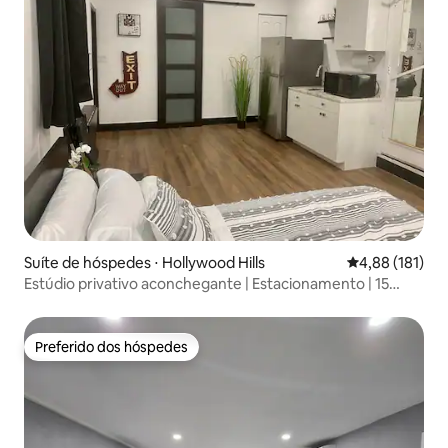
Suíte de hóspedes ⋅ Hollywood Hills
4,88 de uma av
4,88 (181)
Estúdio privativo aconchegante | Estacionamento | 15
minutos da praia
Preferido dos hóspedes
Preferido dos hóspedes