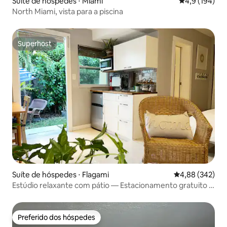
Suíte de hóspedes ⋅ Miami
4,9 de uma av
4,9 (194)
North Miami, vista para a piscina
Superhost
Superhost
Suíte de hóspedes ⋅ Flagami
4,88 de uma ava
4,88 (342)
Estúdio relaxante com pátio — Estacionamento gratuito e
lavanderia
Preferido dos hóspedes
Preferido dos hóspedes