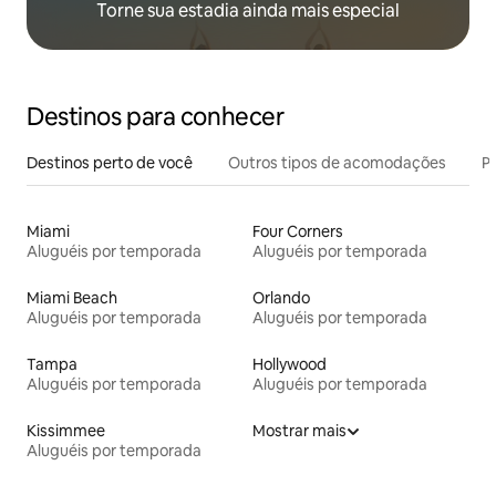
Torne sua estadia ainda mais especial
Destinos para conhecer
Destinos perto de você
Outros tipos de acomodações
Pr
Miami
Four Corners
Aluguéis por temporada
Aluguéis por temporada
Miami Beach
Orlando
Aluguéis por temporada
Aluguéis por temporada
Tampa
Hollywood
Aluguéis por temporada
Aluguéis por temporada
Kissimmee
Mostrar mais
Aluguéis por temporada