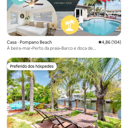
Casa ⋅ Pompano Beach
4,86 de uma av
4,86 (104)
À beira-mar•Perto da praia•Barco e doca de
pesca•Caiaques!
Preferido dos hóspedes
Preferido dos hóspedes