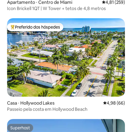
Apartamento ⋅ Centro de Miami
4,81 de uma av
4,81 (259)
Icon Brickell 1QT | W Tower + tetos de 4,8 metros
Preferido dos hóspedes
Entre os melhores preferidos dos hóspedes
Casa ⋅ Hollywood Lakes
4,98 de uma av
4,98 (66)
Passeio pela costa em Hollywood Beach
Superhost
Superhost