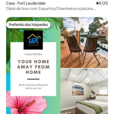
Casa ⋅ Fort Lauderdale
5 de uma a
5 (21)
Oásis de luxo com 3 quartos/3 banheiros e piscina
aquecida à beira-mar
Preferido dos hóspedes
Preferido dos hóspedes