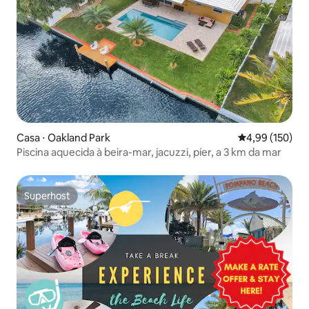
Casa ⋅ Oakland Park
4,99 de uma av
4,99 (150)
Piscina aquecida à beira-mar, jacuzzi, píer, a 3 km da mar
Superhost
Superhost