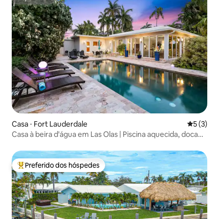
Superhost
Casa ⋅ Fort Lauderdale
5 de uma 
5 (3)
Casa à beira d'água em Las Olas | Piscina aquecida, doca
para iate
Preferido dos hóspedes
Entre os melhores preferidos dos hóspedes