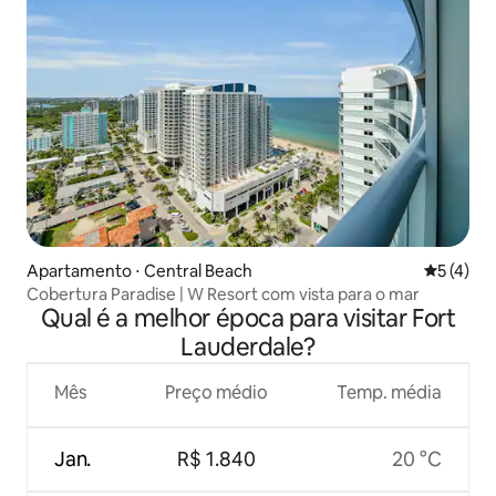
Apartamento ⋅ Central Beach
5 de uma 
5 (4)
Cobertura Paradise | W Resort com vista para o mar
Qual é a melhor época para visitar Fort
Lauderdale?
Mês
Preço médio
Temp. média
Jan.
R$ 1.840
20 °C