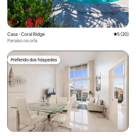
Casa ⋅ Coral Ridge
5 de uma a
5 (20)
Paraíso na orla
Preferido dos hóspedes
Preferido dos hóspedes