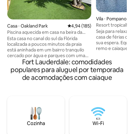
Vila ⋅ Pompano Be
Resort tropical! 1,
Casa ⋅ Oakland Park
4,94 de uma avaliação média de 
4,94 (185)
aquecida + spa + a
Seja para relaxar 
Piscina aquecida em casa na beira da
casa de férias com
água
Esta casa no canal do sul da Flórida
sua espera. Equip
localizada a poucos minutos da praia
remo e caiaques g
está aninhada em um bairro tranquilo
bar/churrasqueira 
cercado por água e parques com uma
um tiki gigante c
Fort Lauderdale: comodidades
maneira de entrar e sair. Situa-se e no
penduradas com vi
final de uma rua sem saída em sua
populares para aluguel por temporada
planta baixa divid
própria estrada privada, onde a
de acomodações com caiaque
banheiros cria um 
privacidade está no seu melhor! Casa
Venha pescar em n
recém-reformada de 3 quartos e 2
relaxar em nossas
banheiros com piscina aquecida. Explore
muitas palmeiras 
a Flórida com caiaques fornecidos no
sussurram uma doc
canal que leva ao oceano. Os parques do
Pergunte sobre o 
bairro incluem vôlei de praia, basquete,
barco para que vo
trilhas na natureza, rotas de exercícios e
máximo suas féria
bancos, estacionamento para trailers e
Cozinha
Wi-Fi
muito mais.