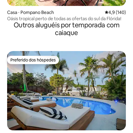
Casa ⋅ Pompano Beach
4,9 de uma av
4,9 (140)
Oásis tropical perto de todas as ofertas do sul da Flórida!
Outros aluguéis por temporada com
caiaque
Preferido dos hóspedes
Preferido dos hóspedes