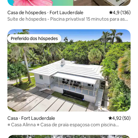
Casa de hóspedes ⋅ Fort Lauderdale
4,9 de uma av
4,9 (136)
Suíte de hóspedes - Piscina privativa! 15 minutos para as
praias
Preferido dos hóspedes
Preferido dos hóspedes
Casa ⋅ Fort Lauderdale
4,92 de uma a
4,92 (50)
※ Casa Alinna ※ Casa de praia espaçosa com piscina
aquecida