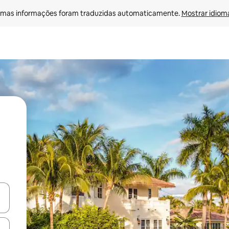
mas informações foram traduzidas automaticamente. 
Mostrar idioma
ore-os usando as seta para cima e para baixo do teclado ou tocando e