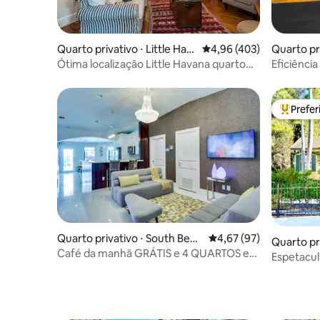
Quarto privativo ⋅ Little Hav
4,96 de uma avaliação m
4,96 (403)
Quarto pr
ana
dale
Ótima localização Little Havana quarto
Eficiênci
grande café da manhã gratuito
Prefe
Entre os
Quarto privativo ⋅ South Beac
4,67 de uma avaliação 
4,67 (97)
Quarto pr
h
Café da manhã GRÁTIS e 4 QUARTOS em
Espetacular! 
Miami Beach
tropicais