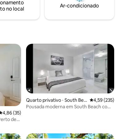
ionamento
Ar-condicionado
to no local
Quarto privativo ⋅ South Bea
4,59 de uma avaliação 
4,59 (235)
ch
Pousada moderna em South Beach com
café da manhã GRÁTIS
4,86 de uma avaliação média de 5, 35 avaliações
4,86 (35)
ções
 Perto de