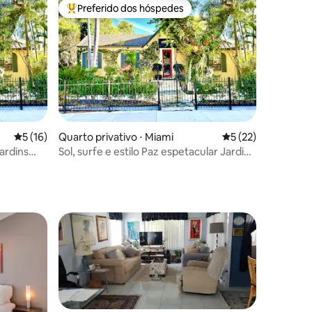
Preferido dos hóspedes
os hóspedes
Entre os melhores preferidos dos hóspedes
ções
5 de uma avaliação média de 5, 16 avaliações
5 (16)
Quarto privativo ⋅ Miami
5 de uma avaliação
5 (22)
Sol, surfe e estilo Paz espetacular Jardins
zen