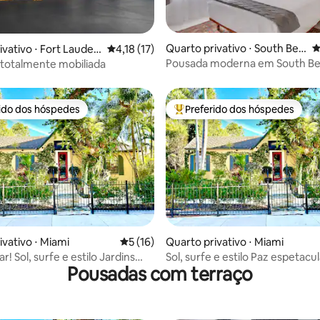
Quarto privativo ⋅ South Bea
4
édia de 5, 403 avaliações
ivativo ⋅ Fort Lauder
4,18 de uma avaliação média de 5, 17 avalia
4,18 (17)
ch
Pousada moderna em South B
a totalmente mobiliada
café da manhã GRÁTIS
rido dos hóspedes
Preferido dos hóspedes
 melhores preferidos dos hóspedes
Entre os melhores preferidos d
média de 5, 97 avaliações
ivativo ⋅ Miami
5 de uma avaliação média de 5, 16 avalia
5 (16)
Quarto privativo ⋅ Miami
Sol, surfe e estilo Jardins
Sol, surfe e estilo Paz espetacu
Pousadas com terraço
zen