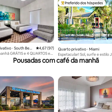
Preferido dos hóspedes
Entre os melhores preferidos d
média de 5, 14 avaliações
ivativo ⋅ South Beac
4,67 de uma avaliação média de 5, 97 avalia
4,67 (97)
Quarto privativo ⋅ Miami
manhã GRÁTIS e 4 QUARTOS em
Espetacular! Sol, surfe e estilo Jardins
ach
Pousadas com café da manhã
tropicais