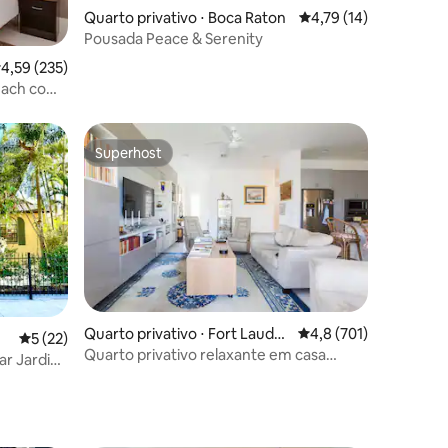
Quarto privativo ⋅ Boca Raton
4,79 de uma avaliação
4,79 (14)
Pousada Peace & Serenity
,59 de uma avaliação média de 5, 235 avaliações
4,59 (235)
ções
each com
Superhost
os hóspedes
Superhost
Quarto privativo ⋅ Fort Lauder
4,8 de uma avaliação 
4,8 (701)
ções
5 de uma avaliação média de 5, 22 avaliações
5 (22)
dale
Quarto privativo relaxante em casa
lar Jardins
ecológica.