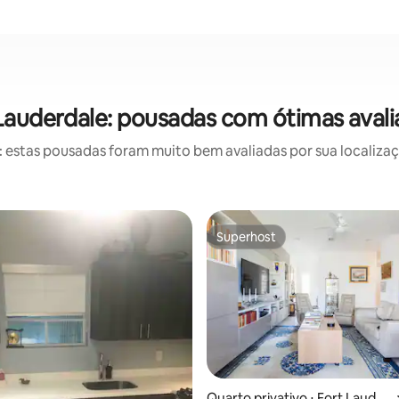
Lauderdale: pousadas com ótimas aval
estas pousadas foram muito bem avaliadas por sua localizaçã
Superhost
Superhost
média de 5, 35 avaliações
Quarto privativo ⋅ Fort Lauder