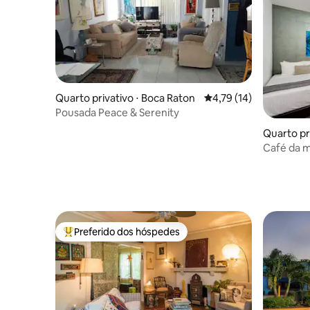
Quarto privativo ⋅ Boca Raton
4,79 de uma avaliação 
4,79 (14)
Pousada Peace & Serenity
Quarto pr
h
Café da 
Miami Be
Preferido dos hóspedes
Entre os melhores preferidos dos hóspedes