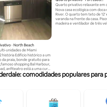
dale
Quarto privativo relaxante em 
ecológica.
Nova casa ecológica com doca
River. O quarto tem teto de 12' e acesso à
varanda na frente da casa. Pisos de
madeira e ventilador de três ve
além de AC/aquecimento. TV com Roku
para Netflix, Sling e Amazon et
quarto tem uma cama de casal
cama de solteiro. Os quartos estão no
ivativo ⋅ North Beach
andar de cima, mas um elevado
multi-unidades de Miami
residencial foi instalado que le
 história Edifício histórico a um
cadeira de rodas. O banheiro é
o da praia, bonde gratuito para
compartilhado com um outro q
ul,famoso shopping Bal Harbour,
ar condicionado está no termo
oad, anfiteatro está a uma curta
casa inteira. Se não estiver con
derdale: comodidades populares para
 com shows gratuitos,
peça ao anfitrião para ajustar.
ento ao ar livre gratuito, Wi-Fi
 café da manhã continental
para 2 pessoas, oferecemos pick
oporto por uma taxa e guia
 durante todo o dia por uma
Basel fica a 10 minutos de
, sem barulho ou tráfego