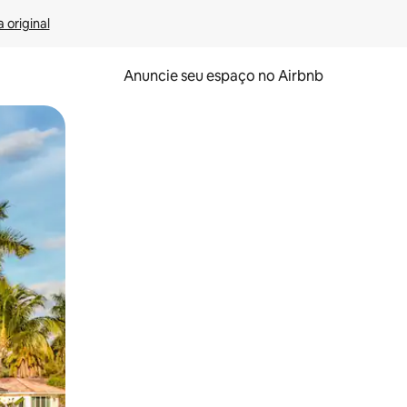
 original
Anuncie seu espaço no Airbnb
 deslizando o dedo na tela.