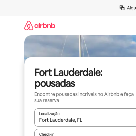
Pular
Algu
para
o
conteúdo
Fort Lauderdale:
pousadas
Encontre pousadas incríveis no Airbnb e faça
sua reserva
Localização
Quando os resultados estiverem disponíveis, expl
Check-in