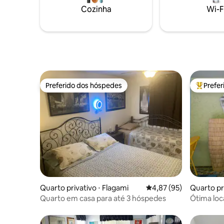
moviment
Cozinha
Wi-F
space par
Adorável 
vindo!!!!
Preferido dos hóspedes
Prefe
Preferido dos hóspedes
Entre os
Quarto privativo ⋅ Flagami
4,87 de uma avaliação 
4,87 (95)
Quarto pri
ana
Quarto em casa para até 3 hóspedes
Ótima loc
grande ca