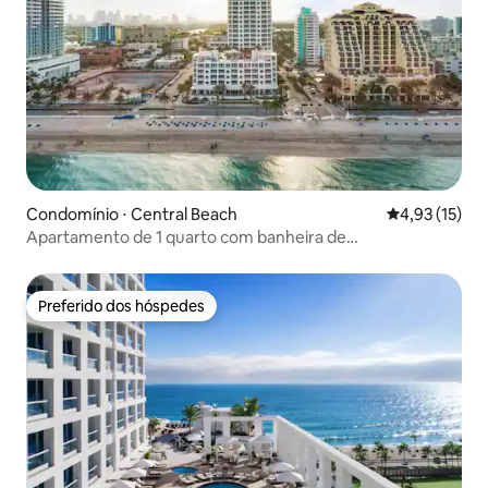
Condomínio ⋅ Central Beach
4,93 de uma a
4,93 (15)
Apartamento de 1 quarto com banheira de
hidromassagem e acesso à academia
Preferido dos hóspedes
Preferido dos hóspedes