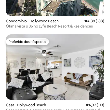
Condomínio ⋅ Hollywood Beach
4,88 de uma av
4,88 (188)
Ótima vista p 36 no Lyfe Beach Resort & Residences
Preferido dos hóspedes
Preferido dos hóspedes
Casa ⋅ Hollywood Beach
4,92 de uma av
4,92 (113)