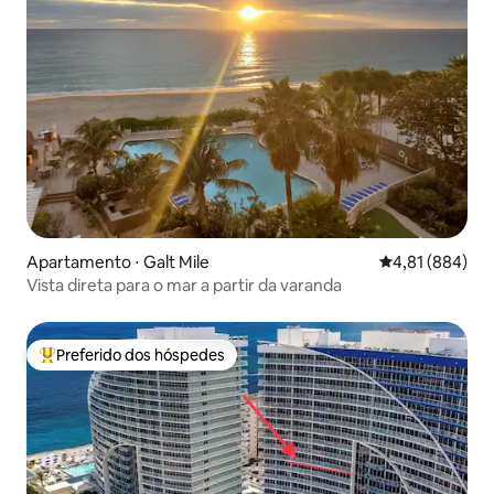
Apartamento ⋅ Galt Mile
4,81 de uma av
4,81 (884)
Vista direta para o mar a partir da varanda
Preferido dos hóspedes
Entre os melhores preferidos dos hóspedes