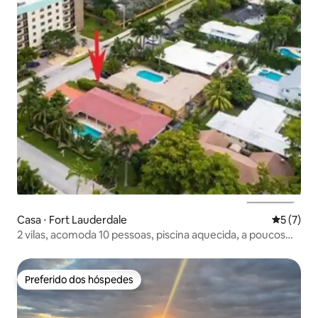
Casa ⋅ Fort Lauderdale
5 de uma 
5 (7)
2 vilas, acomoda 10 pessoas, piscina aquecida, a poucos
passos da praia
Preferido dos hóspedes
Preferido dos hóspedes