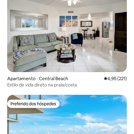
Apartamento ⋅ Central Beach
4,95 de uma av
4,95 (221)
Estilo de vida direto na praia/costa
Preferido dos hóspedes
Preferido dos hóspedes