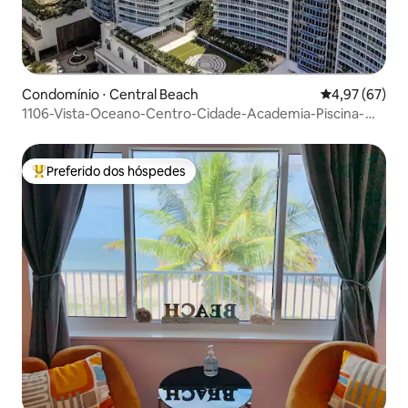
Condomínio ⋅ Central Beach
4,97 de uma a
4,97 (67)
1106-Vista-Oceano-Centro-Cidade-Academia-Piscina-
Frente-Mar
Preferido dos hóspedes
Entre os melhores preferidos dos hóspedes