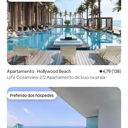
Preferido dos hóspedes
Apartamento ⋅ Hollywood Beach
4,79 de uma av
4,79 (138)
Lyfe Oceanview 2/2 Apartamento de luxo na praia
Preferido dos hóspedes
Preferido dos hóspedes