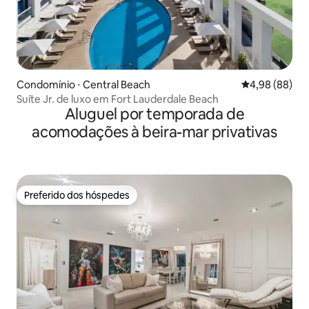
Condomínio ⋅ Central Beach
4,98 de uma av
4,98 (88)
Suíte Jr. de luxo em Fort Lauderdale Beach
Aluguel por temporada de
acomodações à beira-mar privativas
Preferido dos hóspedes
Preferido dos hóspedes