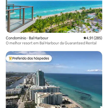
Condomínio ⋅ Bal Harbour
4,91 de uma av
4,91 (285)
O melhor resort em Bal Harbour da Guaranteed Rental
Preferido dos hóspedes
Entre os melhores preferidos dos hóspedes