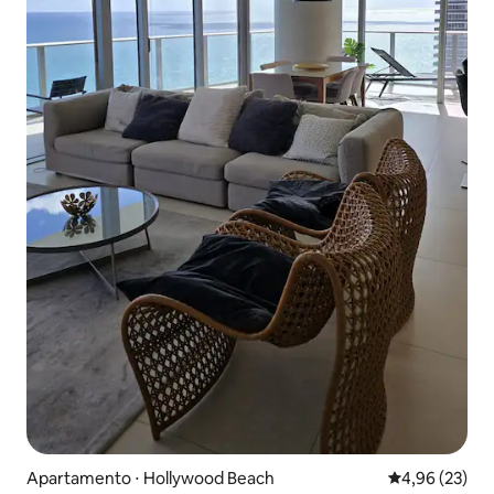
Apartamento ⋅ Hollywood Beach
4,96 de uma a
4,96 (23)