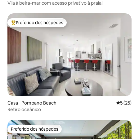
Vila à beira-mar com acesso privativo à praia!
Preferido dos hóspedes
Entre os melhores preferidos dos hóspedes
Casa ⋅ Pompano Beach
5 de uma a
5 (25)
Retiro oceânico
Preferido dos hóspedes
Preferido dos hóspedes