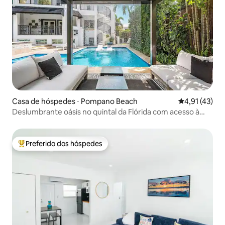
Casa de hóspedes ⋅ Pompano Beach
4,91 de uma a
4,91 (43)
Deslumbrante oásis no quintal da Flórida com acesso à
praia
Preferido dos hóspedes
Entre os melhores preferidos dos hóspedes