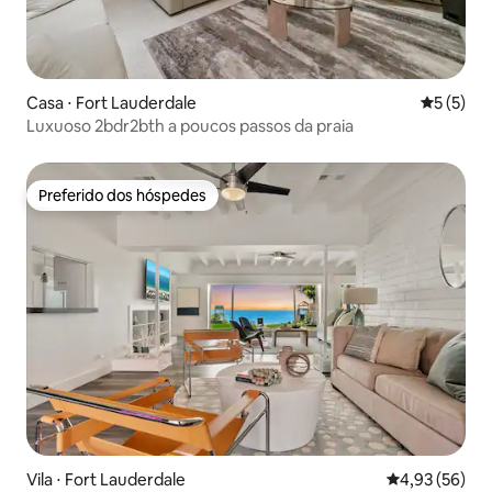
Casa ⋅ Fort Lauderdale
5 de uma 
5 (5)
Luxuoso 2bdr2bth a poucos passos da praia
Preferido dos hóspedes
Preferido dos hóspedes
Vila ⋅ Fort Lauderdale
4,93 de uma a
4,93 (56)