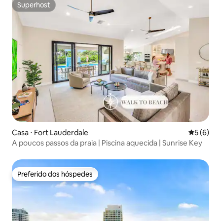
Superhost
Superhost
Casa ⋅ Fort Lauderdale
5 de uma 
5 (6)
A poucos passos da praia | Piscina aquecida | Sunrise Key
Preferido dos hóspedes
Preferido dos hóspedes