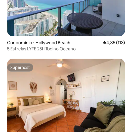
Condomínio ⋅ Hollywood Beach
4,85 de uma av
4,85 (113)
5 Estrelas LYFE 25fl 1bd no Oceano
Superhost
Superhost