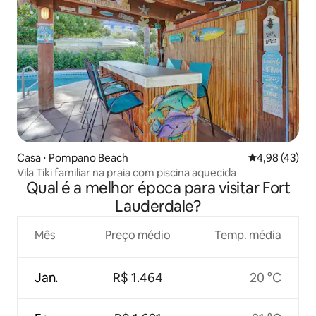
Casa ⋅ Pompano Beach
4,98 de uma a
4,98 (43)
Vila Tiki familiar na praia com piscina aquecida
Qual é a melhor época para visitar Fort
Lauderdale?
Mês
Preço médio
Temp. média
Jan.
R$ 1.464
20 °C