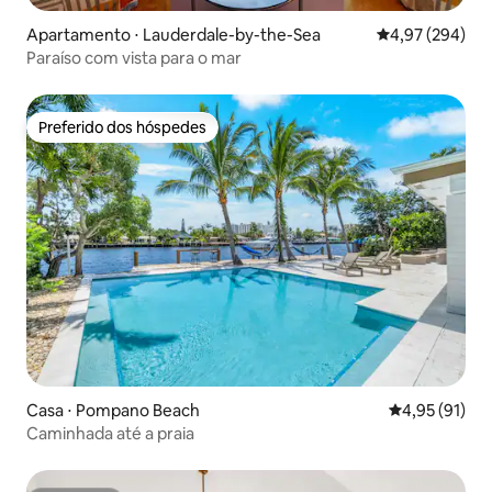
Apartamento ⋅ Lauderdale-by-the-Sea
4,97 de uma ava
4,97 (294)
Paraíso com vista para o mar
Preferido dos hóspedes
Preferido dos hóspedes
Casa ⋅ Pompano Beach
4,95 de uma a
4,95 (91)
Caminhada até a praia