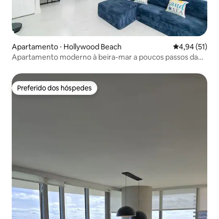
Apartamento ⋅ Hollywood Beach
4,94 de uma a
4,94 (51)
Apartamento moderno à beira-mar a poucos passos da
areia
Preferido dos hóspedes
Preferido dos hóspedes