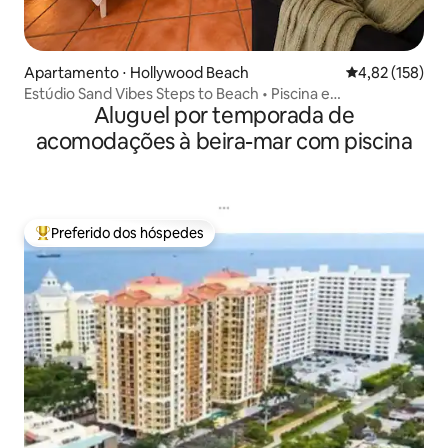
Apartamento ⋅ Hollywood Beach
4,82 de uma av
4,82 (158)
Estúdio Sand Vibes Steps to Beach • Piscina e
Aluguel por temporada de
estacionamento
acomodações à beira-mar com piscina
Preferido dos hóspedes
Entre os melhores preferidos dos hóspedes