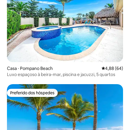
Casa ⋅ Pompano Beach
4,88 de uma av
4,88 (64)
Luxo espaçoso à beira-mar, piscina e jacuzzi, 5 quartos
Preferido dos hóspedes
Preferido dos hóspedes