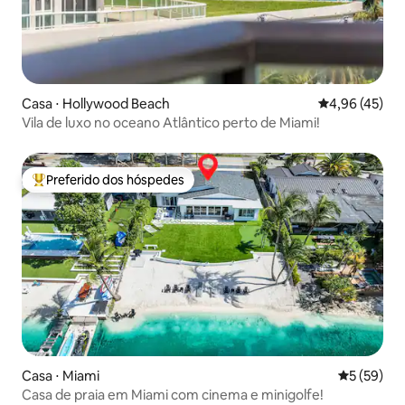
Casa ⋅ Hollywood Beach
4,96 de uma a
4,96 (45)
Vila de luxo no oceano Atlântico perto de Miami!
Preferido dos hóspedes
Entre os melhores preferidos dos hóspedes
Casa ⋅ Miami
5 de uma a
5 (59)
Casa de praia em Miami com cinema e minigolfe!