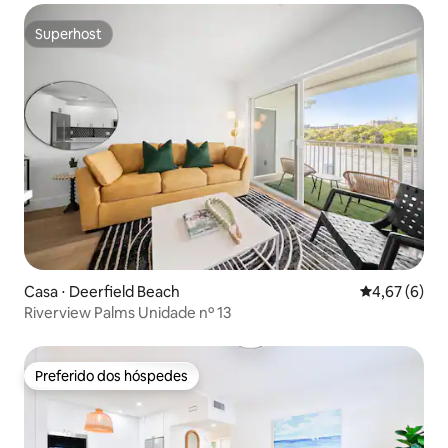
Superhost
Superhost
Casa ⋅ Deerfield Beach
4,67 de uma 
4,67 (6)
Riverview Palms Unidade nº 13
Preferido dos hóspedes
Preferido dos hóspedes