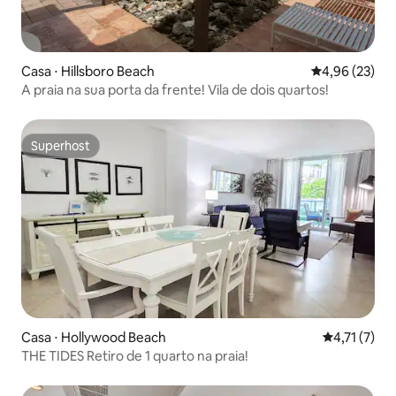
Casa ⋅ Hillsboro Beach
4,96 de uma a
4,96 (23)
A praia na sua porta da frente! Vila de dois quartos!
Superhost
Superhost
Casa ⋅ Hollywood Beach
4,71 de uma 
4,71 (7)
THE TIDES Retiro de 1 quarto na praia!