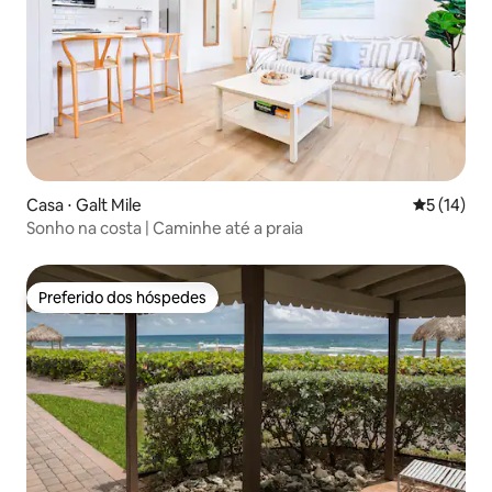
Casa ⋅ Galt Mile
5 de uma a
5 (14)
Sonho na costa | Caminhe até a praia
Preferido dos hóspedes
Preferido dos hóspedes