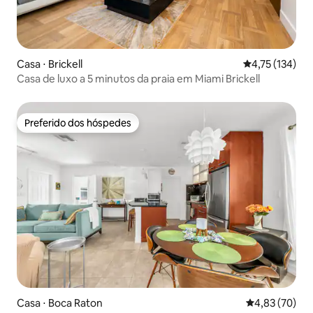
Casa ⋅ Brickell
4,75 de uma av
4,75 (134)
Casa de luxo a 5 minutos da praia em Miami Brickell
Preferido dos hóspedes
Preferido dos hóspedes
Casa ⋅ Boca Raton
4,83 de uma a
4,83 (70)