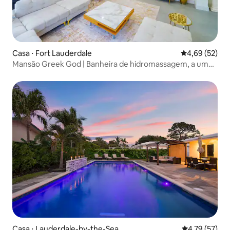
Casa ⋅ Fort Lauderdale
4,69 de uma a
4,69 (52)
Mansão Greek God | Banheira de hidromassagem, a uma
caminhada da praia, 16+
Casa ⋅ Lauderdale-by-the-Sea
4,79 de uma a
4,79 (57)