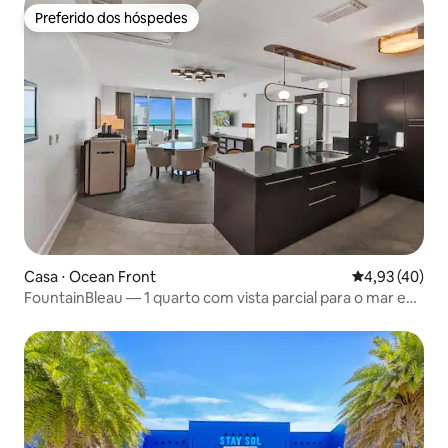
Preferido dos hóspedes
Preferido dos hóspedes
Casa ⋅ Ocean Front
4,93 de uma a
4,93 (40)
FountainBleau — 1 quarto com vista parcial para o mar e
terraço