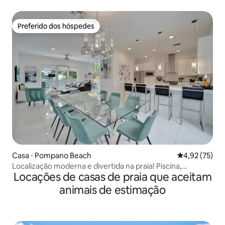
Preferido dos hóspedes
Preferido dos hóspedes
Casa ⋅ Pompano Beach
4,92 de uma a
4,92 (75)
Localização moderna e divertida na praia! Piscina,
Locações de casas de praia que aceitam
academia, spa, bares
animais de estimação