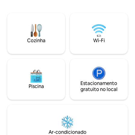
churrasqueira, mes
Piscina aquecida de água salgada (cerca
uma praia semi-pr
para piscina disponível – montagem feita
quarteirão a leste. Fica a 4 minutos a p
pelo hóspede) * Piscina aquecida
da casa. Um carrinho de praia é
durante todo o inverno até 82F /Piscina
fornecido. Você encontrará a praia
de água salgada/Temperatura mais alta
pública, o parque e
tem um aquecimento máximo extra de
quarteirões ao norte
$ 45 por dia para 88F. *** Temos
Cozinha
Wi-Fi
vários restaurante
carrinhos de golfe para alugar. O custo é
mar.
de US$ 455 por 3 dias e cada dia adicional
é de US$ 89 por dia.
Estacionamento
Piscina
gratuito no local
Ar-condicionado