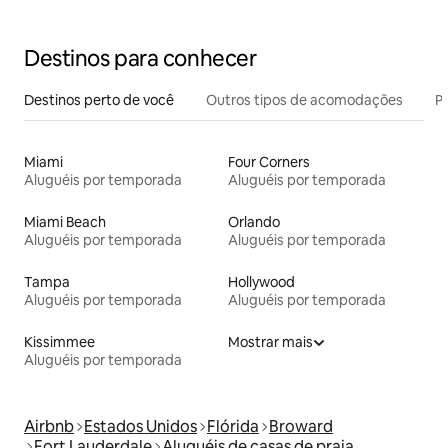
Destinos para conhecer
Destinos perto de você
Outros tipos de acomodações
Pr
Miami
Four Corners
Aluguéis por temporada
Aluguéis por temporada
Miami Beach
Orlando
Aluguéis por temporada
Aluguéis por temporada
Tampa
Hollywood
Aluguéis por temporada
Aluguéis por temporada
Kissimmee
Mostrar mais
Aluguéis por temporada
Airbnb
Estados Unidos
Flórida
Broward
Fort Lauderdale
Aluguéis de casas de praia