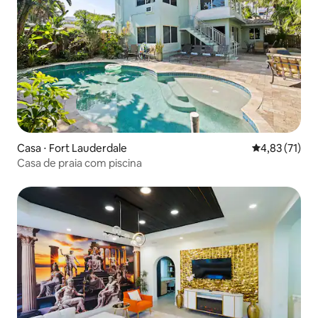
Casa ⋅ Fort Lauderdale
4,83 de uma a
4,83 (71)
Casa de praia com piscina