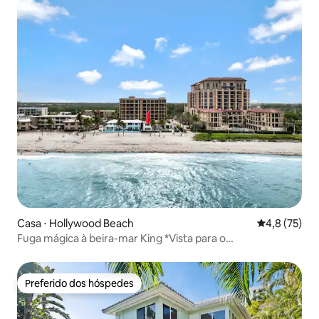
Casa ⋅ Hollywood Beach
4,8 de uma a
4,8 (75)
Fuga mágica à beira-mar King *Vista para o
mar*Aconchegante
Preferido dos hóspedes
Preferido dos hóspedes