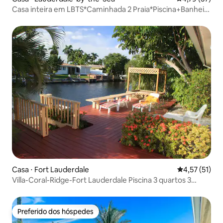
Casa inteira em LBTS*Caminhada 2 Praia*Piscina+Banheira
de hidromassagem
Casa ⋅ Fort Lauderdale
4,57 de uma a
4,57 (51)
Villa-Coral-Ridge-Fort Lauderdale Piscina 3 quartos 3
banheiros
Preferido dos hóspedes
Preferido dos hóspedes