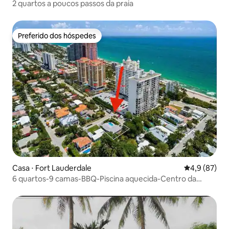
2 quartos a poucos passos da praia
Preferido dos hóspedes
Preferido dos hóspedes
Casa ⋅ Fort Lauderdale
4,9 de uma a
4,9 (87)
6 quartos-9 camas-BBQ-Piscina aquecida-Centro da
cidade