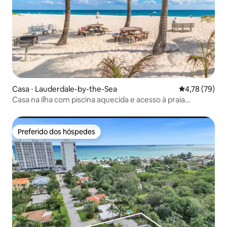
Casa ⋅ Lauderdale-by-the-Sea
4,78 de uma a
4,78 (79)
Casa na ilha com piscina aquecida e acesso à praia
privativa
Preferido dos hóspedes
Preferido dos hóspedes