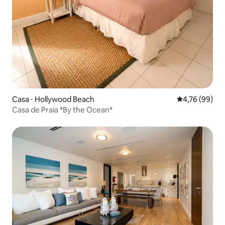
Casa ⋅ Hollywood Beach
4,76 de uma a
4,76 (99)
Casa de Praia *By the Ocean*