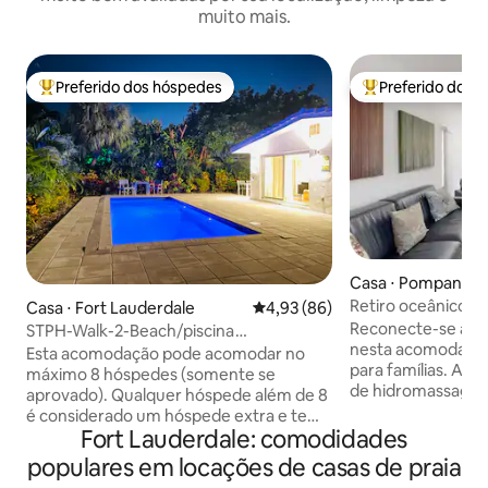
muito mais.
Preferido dos hóspedes
Preferido dos 
Entre os melhores preferidos dos hóspedes
Entre os melhore
Casa ⋅ Pompano B
Retiro oceânico
Casa ⋅ Fort Lauderdale
4,93 de uma avaliação média de
4,93 (86)
Reconecte-se a q
STPH-Walk-2-Beach/piscina
nesta acomodação 
aquecida/centro da cidade
Esta acomodação pode acomodar no
para famílias. A casa tem uma banheira
máximo 8 hóspedes (somente se
de hidromassagem
aprovado). Qualquer hóspede além de 8
muito estacioname
é considerado um hóspede extra e tem
3 quartos comple
Fort Lauderdale: comodidades
um custo adicional. * Esta casa fica a 1
completos. Na parte de trás há uma
quarteirão da praia. * 4 vagas de
populares em locações de casas de praia
banheira de hidr
estacionamento ao ar livre (máx.) *