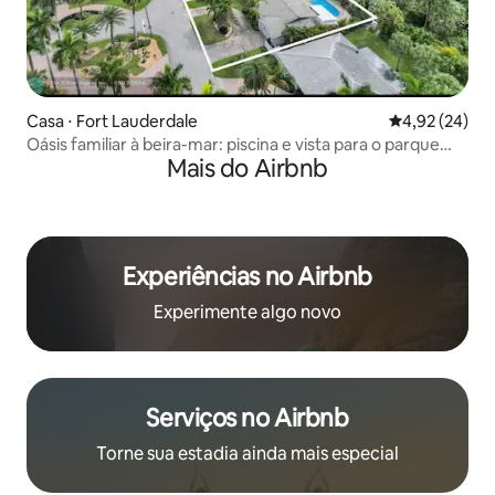
Casa ⋅ Fort Lauderdale
4,92 de uma a
4,92 (24)
Oásis familiar à beira-mar: piscina e vista para o parque
Mais do Airbnb
estadual!
Experiências no Airbnb
Experimente algo novo
Serviços no Airbnb
Torne sua estadia ainda mais especial