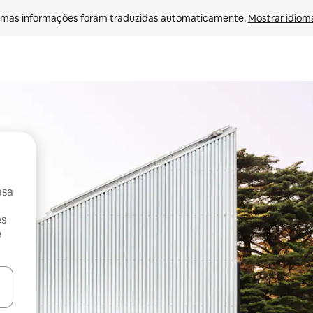
mas informações foram traduzidas automaticamente. 
Mostrar idioma
asa
es
e
ore-os usando as seta para cima e para baixo do teclado ou tocando e