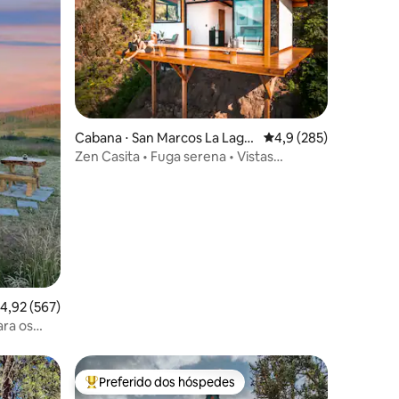
Cabana ⋅ San Marcos La Lagu
4,9 de uma avaliação 
4,9 (285)
na
Zen Casita • Fuga serena • Vistas
ções
panorâmicas
,92 de uma avaliação média de 5, 567 avaliações
4,92 (567)
ara os
Preferido dos hóspedes
os hóspedes
Entre os melhores preferidos dos hóspedes