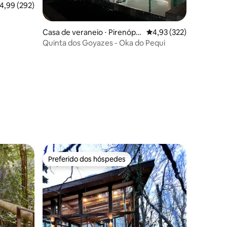
,99 de uma avaliação média de 5, 292 avaliações
4,99 (292)
ções
Casa de veraneio ⋅ Pirenópol
4,93 de uma avaliação 
4,93 (322)
is
Quinta dos Goyazes - Oka do Pequi
Preferido dos hóspedes
Preferido dos hóspedes