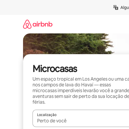
Pular
Algu
para
o
conteúdo
Microcasas
Um espaço tropical em Los Angeles ou uma c
nos campos de lava do Havaí — essas
microcasas imperdíveis levarão você a grand
aventuras sem sair de perto da sua locação d
férias.
Localização
Quando os resultados estiverem disponíveis, expl