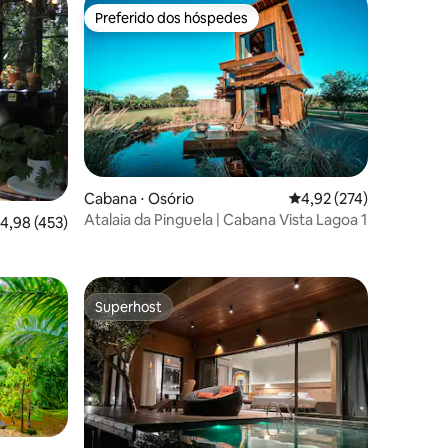
Preferido dos hóspedes
os hóspedes
Preferido dos hóspedes
Cabana ⋅ Osório
4,92 de uma avaliação 
4,92 (274)
ções
Atalaia da Pinguela | Cabana Vista Lagoa 1
,98 de uma avaliação média de 5, 453 avaliações
4,98 (453)
Superhost
Superhost