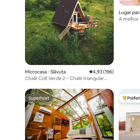
Lugar para
n
A melhor
Irlanda
Microcasa ⋅ Slăvuța
4,93 de uma avaliação m
4,93 (196)
Chalé Colt Verde 2 ~ Chalé triangular
verde
Superhost
Prefe
Superhost
Entre os