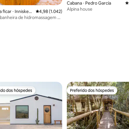
Cabana ⋅ Pedro García
4
Alpina house
 ficar ⋅ Inniskee
4,98 de uma avaliação média de 5, 1.042 avalia
4,98 (1.042)
 banheira de hidromassagem da
édia de 5, 196 avaliações
rido dos hóspedes
Preferido dos hóspedes
 melhores preferidos dos hóspedes
Preferido dos hóspedes