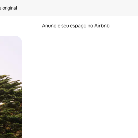
 original
Anuncie seu espaço no Airbnb
 deslizando o dedo na tela.