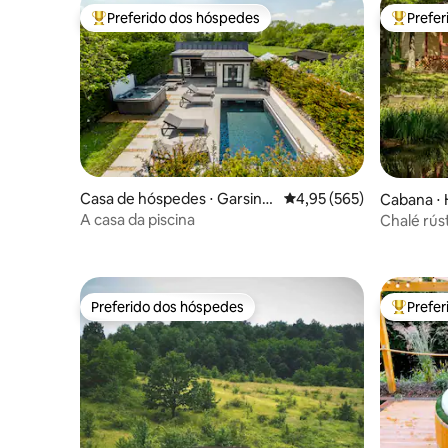
Preferido dos hóspedes
Prefe
Entre os melhores preferidos dos hóspedes
Entre os
Casa de hóspedes ⋅ Garsing
4,95 de uma avaliação m
4,95 (565)
Cabana ⋅ 
ton
A casa da piscina
Chalé rúst
Preferido dos hóspedes
Prefe
Preferido dos hóspedes
Entre os