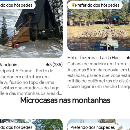
rido dos hóspedes
Preferido dos hóspedes
 melhores preferidos dos hóspedes
Entre os melhores preferidos d
Hotel-fazenda ⋅ Lac la Hach
4
e
Cabana de madeira em frente a
édia de 5, 950 avaliações
Sandpoint
5 de uma avaliação média de 5, 236 avalia
5 (236)
privativa com canoa e caiaques
A apenas 8 km da rodovia, em 
ndpoint A Frame - Perto de
estradas, parece que você est
er
olhedor em estrutura em
milhão de quilômetros de distân
e A, fixado no topo de uma
Nosso lugar é um rancho tranqu
 vistas encantadoras do Lago
200 acres, em um paraíso natural. Ci
lle e das montanhas da área de
pequena nas proximidades para
Microcasas nas montanhas
. A apenas 4 milhas do centro
45 minutos para 2 cidades mai
 e a 5 minutos de carro do
todas as comodidades. Compl
e transporte Schweitzer. Este
privado, à beira-mar com gado
ntimo com um loft é um paraíso
amigável no local. Com apenas 
is. Relaxe em uma cama queen-
cabanas, a 80 metros de distânc
pare refeições na cozinha de
rido dos hóspedes
Preferido dos hóspedes
 melhores preferidos dos hóspedes
Preferido dos hóspedes