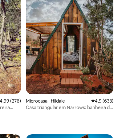
ções
,99 de uma avaliação média de 5, 276 avaliações
4,99 (276)
Microcasa ⋅ Hildale
4,9 de uma avaliação 
4,9 (633)
reira
Casa triangular em Narrows: banheira de
hidromassagem, sauna, perto de Zion e
Bryce