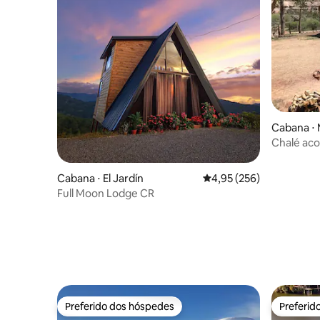
Cabana ⋅ 
Chalé ac
com vista
Cabana ⋅ El Jardín
4,95 de uma avaliação m
4,95 (256)
Full Moon Lodge CR
Preferido dos hóspedes
Preferid
Preferido dos hóspedes
Preferid