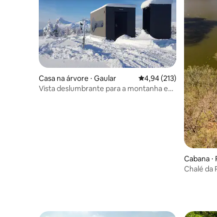
Casa na árvore ⋅ Gaular
4,94 de uma avaliação m
4,94 (213)
Vista deslumbrante para a montanha em
uma acolhedora Birdbox
Cabana ⋅ 
Chalé da 