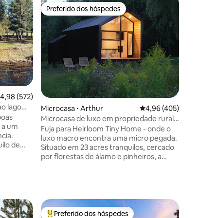
Cabana ⋅
Preferido dos hóspedes
Prefe
os hóspedes
Preferido dos hóspedes
Entre o
Chalé Bon
montanh
Situado n
frondosas
o Bonith
lugar per
descontra
minutos 
estúdio 
uma esca
,98 de uma avaliação média de 5, 572 avaliações
4,98 (572)
melhores
o lago
ções
Microcasa ⋅ Arthur
4,96 de uma avaliação 
4,96 (405)
vistas p
boas
Glasshou
Microcasa de luxo em propriedade rural
á a um
e as água
tranquila
Fuja para Heirloom Tiny Home - onde o
cia.
Você pode
luxo macro encontra uma micro pegada.
ilo de
muito ma
Situado em 23 acres tranquilos, cercado
dade
fresco d
por florestas de álamo e pinheiros, a
 o básico.
pássaros
apenas 10 minutos da pitoresca cidade
ores com
de Elora. Acorde com vistas serenas da
etamente
lagoa enquanto cavalos e ovelhas
 muito
pastam na sua vista. Lençóis orgânicos,
2
sabonetes artesanais e um banheiro tipo
ia,
spa acalmam os sentidos. Aconchegue-
Preferido dos hóspedes
Entre os melhores preferidos dos hóspedes