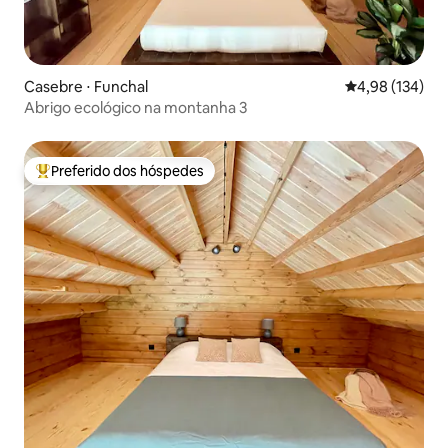
Casebre ⋅ Funchal
4,98 de uma av
4,98 (134)
Abrigo ecológico na montanha 3
Preferido dos hóspedes
Entre os melhores preferidos dos hóspedes