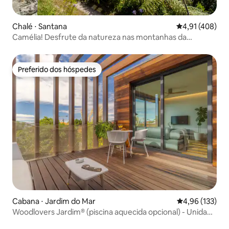
Chalé ⋅ Santana
4,91 de uma av
4,91 (408)
Camélia! Desfrute da natureza nas montanhas da
Madeira!
Preferido dos hóspedes
Preferido dos hóspedes
Cabana ⋅ Jardim do Mar
4,96 de uma av
4,96 (133)
Woodlovers Jardim® (piscina aquecida opcional) - Unidade
1