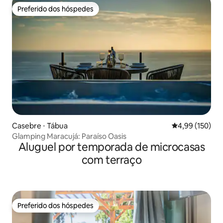
Preferido dos hóspedes
Preferido dos hóspedes
Casebre ⋅ Tábua
4,99 de uma av
4,99 (150)
Glamping Maracujá: Paraíso Oasis
Aluguel por temporada de microcasas
com terraço
Preferido dos hóspedes
Preferido dos hóspedes