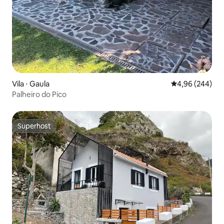
Vila ⋅ Gaula
4,96 de uma ava
4,96 (244)
Palheiro do Pico
Superhost
Superhost