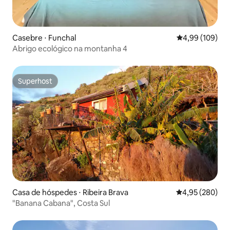
Casebre ⋅ Funchal
4,99 de uma av
4,99 (109)
Abrigo ecológico na montanha 4
Superhost
Superhost
Casa de hóspedes ⋅ Ribeira Brava
4,95 de uma ava
4,95 (280)
"Banana Cabana", Costa Sul