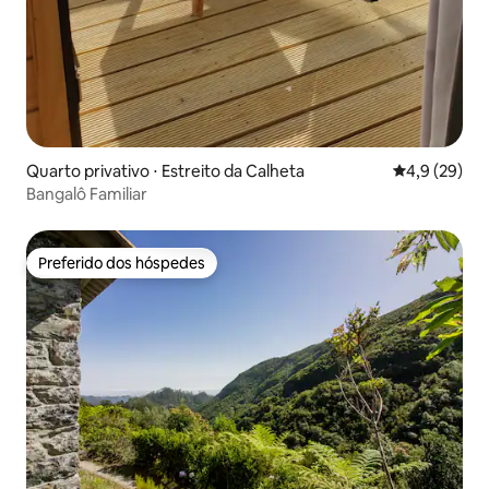
Quarto privativo ⋅ Estreito da Calheta
4,9 de uma a
4,9 (29)
Bangalô Familiar
Preferido dos hóspedes
Preferido dos hóspedes