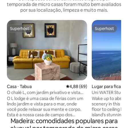
temporada de micro casas foram muito bem avaliados
por sua localização, limpeza e muito mais.
Superhost
Superhost
Superhost
Superhost
Casa ⋅ Tabua
4,88 de uma avaliação média de
4,88 (69)
Lugar para ficar ⋅
Mar
O chalé L, com jardim privativo e vista
Uni WATER Studio
para o mar.
O L lodge é uma casa de férias com um
Wake up to absolu
lindo jardim e vista para o mar, onde
scenery in this m
você pode relaxar sua mente e corpo.
floor to ceiling h
Esta é a nossa casa de campo dos
island's stunning c
Madeira: comodidades populares para
sonhos, com tudo o que você precisa
requiring a second 
para desfrutar de alguns dias lentos e se
appreciate the bea