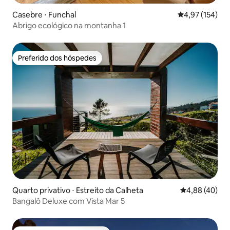
Casebre ⋅ Funchal
4,97 de uma av
4,97 (154)
Abrigo ecológico na montanha 1
Preferido dos hóspedes
Preferido dos hóspedes
Quarto privativo ⋅ Estreito da Calheta
4,88 de uma a
4,88 (40)
Bangalô Deluxe com Vista Mar 5