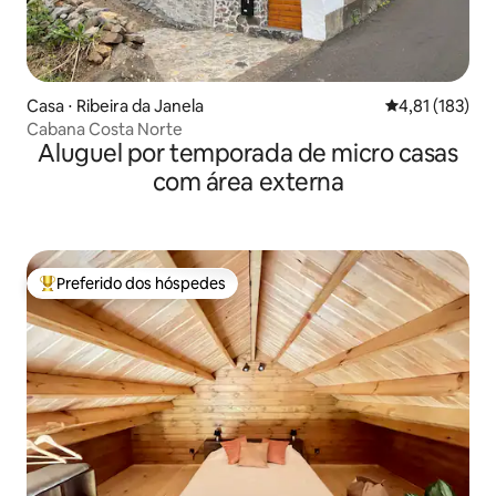
Casa ⋅ Ribeira da Janela
4,81 de uma av
4,81 (183)
Cabana Costa Norte
Aluguel por temporada de micro casas
com área externa
Preferido dos hóspedes
Entre os melhores preferidos dos hóspedes