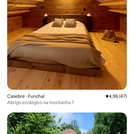
Casebre ⋅ Funchal
4,96 de uma a
4,96 (47)
Abrigo ecológico na montanha 7