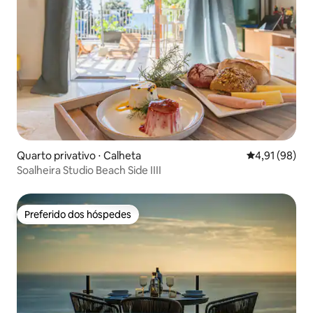
Quarto privativo ⋅ Calheta
4,91 de uma a
4,91 (98)
Soalheira Studio Beach Side IIII
Preferido dos hóspedes
Preferido dos hóspedes