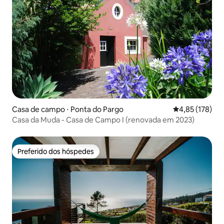
Casa de campo ⋅ Ponta do Pargo
4,85 de uma av
4,85 (178)
Casa da Muda - Casa de Campo I (renovada em 2023)
Preferido dos hóspedes
Preferido dos hóspedes