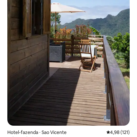
Hotel-fazenda ⋅ Sao Vicente
4,98 de uma av
4,98 (121)