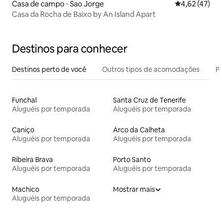
Casa de campo ⋅ Sao Jorge
4,62 de uma a
4,62 (47)
Casa da Rocha de Baixo by An Island Apart
Destinos para conhecer
Destinos perto de você
Outros tipos de acomodações
Pr
Funchal
Santa Cruz de Tenerife
Aluguéis por temporada
Aluguéis por temporada
Caniço
Arco da Calheta
Aluguéis por temporada
Aluguéis por temporada
Ribeira Brava
Porto Santo
Aluguéis por temporada
Aluguéis por temporada
Machico
Mostrar mais
Aluguéis por temporada