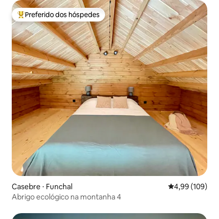
Preferido dos hóspedes
Entre os melhores preferidos dos hóspedes
Casebre ⋅ Funchal
4,99 de uma av
4,99 (109)
Abrigo ecológico na montanha 4