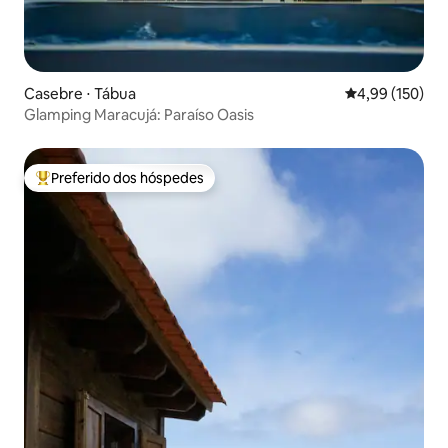
Casebre ⋅ Tábua
4,99 de uma av
4,99 (150)
Glamping Maracujá: Paraíso Oasis
Preferido dos hóspedes
Entre os melhores preferidos dos hóspedes