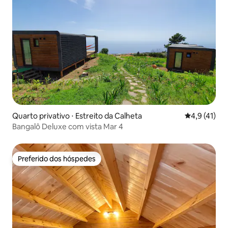
Quarto privativo ⋅ Estreito da Calheta
4,9 de uma a
4,9 (41)
Bangalô Deluxe com vista Mar 4
Preferido dos hóspedes
Preferido dos hóspedes