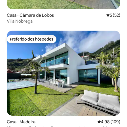
Casa ⋅ Câmara de Lobos
5 de uma a
5 (52)
Villa Nóbrega
Preferido dos hóspedes
Preferido dos hóspedes
Casa ⋅ Madeira
4,98 de uma av
4,98 (109)