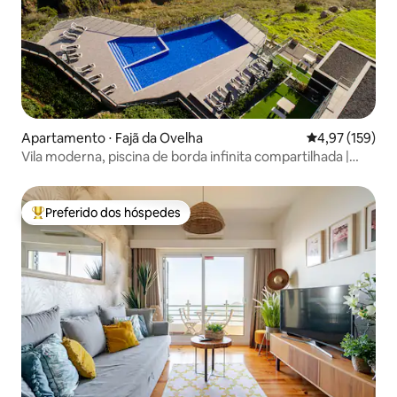
Apartamento ⋅ Fajã da Ovelha
4,97 de uma av
4,97 (159)
Vila moderna, piscina de borda infinita compartilhada |
SunsetCliff 4
Preferido dos hóspedes
Entre os melhores preferidos dos hóspedes