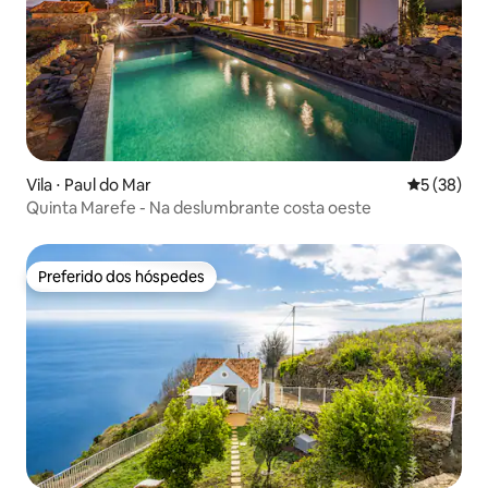
Vila ⋅ Paul do Mar
5 de uma a
5 (38)
Quinta Marefe - Na deslumbrante costa oeste
Preferido dos hóspedes
Preferido dos hóspedes