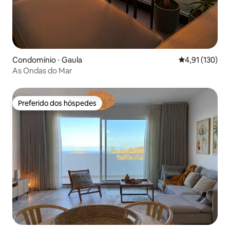
Condomínio ⋅ Gaula
4,91 de uma av
4,91 (130)
As Ondas do Mar
Preferido dos hóspedes
Preferido dos hóspedes