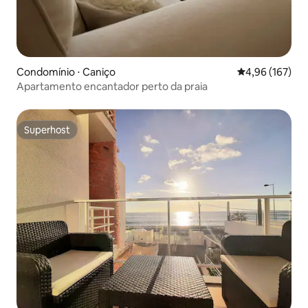
Condomínio ⋅ Caniço
4,96 de uma av
4,96 (167)
Apartamento encantador perto da praia
Superhost
Superhost