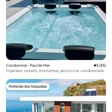
Condomínio ⋅ Paul do Mar
5 de uma a
5 (65)
O paraíso: oceano, montanhas, jacuzzi e ar-condicionado
Preferido dos hóspedes
Preferido dos hóspedes