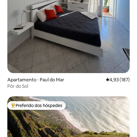
Apartamento ⋅ Paul do Mar
4,93 de uma av
4,93 (187)
Pôr do Sol
Preferido dos hóspedes
Entre os melhores preferidos dos hóspedes