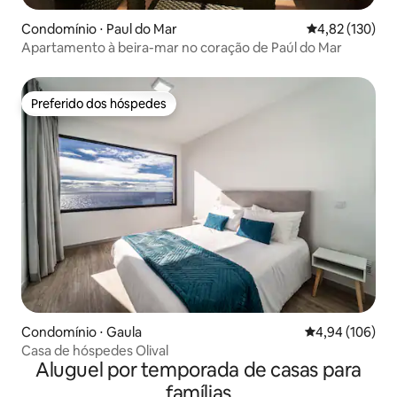
Condomínio ⋅ Paul do Mar
4,82 de uma av
4,82 (130)
Apartamento à beira-mar no coração de Paúl do Mar
Preferido dos hóspedes
Preferido dos hóspedes
Condomínio ⋅ Gaula
4,94 de uma av
4,94 (106)
Casa de hóspedes Olival
Aluguel por temporada de casas para
famílias