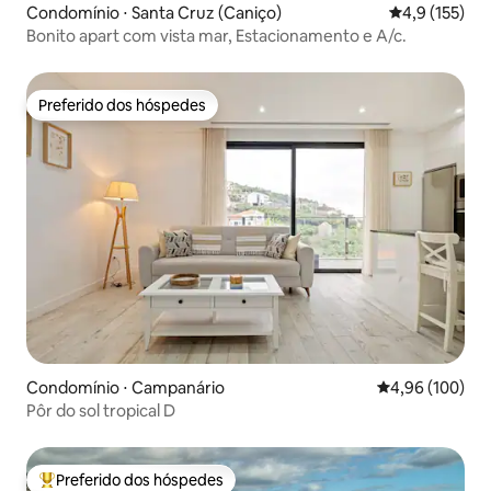
Condomínio ⋅ Santa Cruz (Caniço)
4,9 de uma av
4,9 (155)
Bonito apart com vista mar, Estacionamento e A/c.
Preferido dos hóspedes
Preferido dos hóspedes
Condomínio ⋅ Campanário
4,96 de uma av
4,96 (100)
Pôr do sol tropical D
Preferido dos hóspedes
Entre os melhores preferidos dos hóspedes