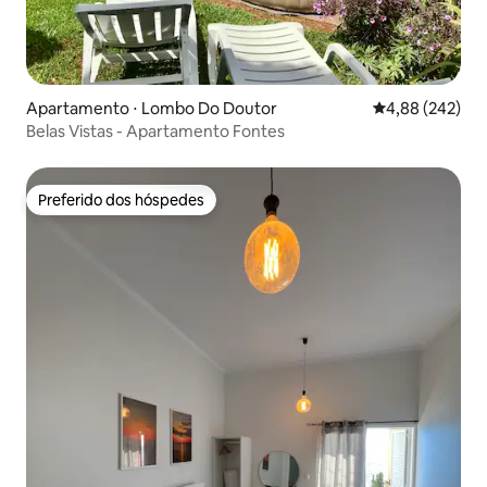
Apartamento ⋅ Lombo Do Doutor
4,88 de uma ava
4,88 (242)
Belas Vistas - Apartamento Fontes
Preferido dos hóspedes
Preferido dos hóspedes