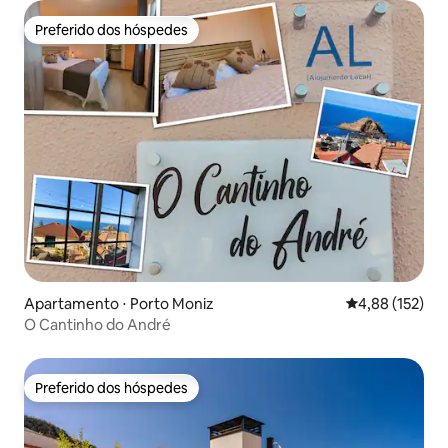
Preferido dos hóspedes
Preferido dos hóspedes
Apartamento ⋅ Porto Moniz
4,88 de uma av
4,88 (152)
O Cantinho do André
Preferido dos hóspedes
Preferido dos hóspedes