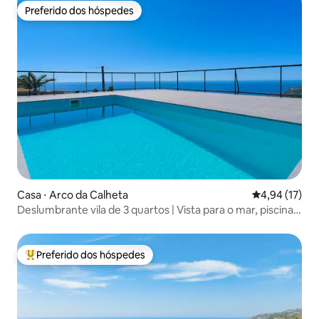
Preferido dos hóspedes
Preferido dos hóspedes
Casa ⋅ Arco da Calheta
4,94 de uma a
4,94 (17)
Deslumbrante vila de 3 quartos | Vista para o mar, piscina
privativa
Preferido dos hóspedes
Entre os melhores preferidos dos hóspedes