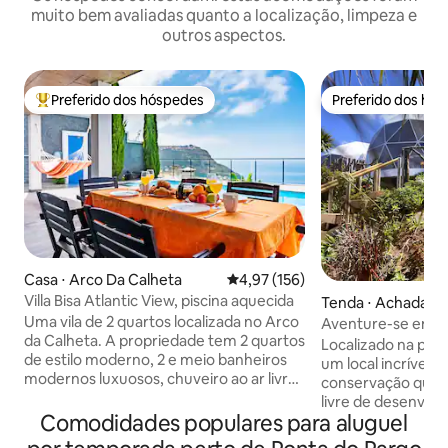
muito bem avaliadas quanto a localização, limpeza e
outros aspectos.
Preferido dos hóspedes
Preferido dos hó
Entre os melhores preferidos dos hóspedes
Preferido dos hó
Casa ⋅ Arco Da Calheta
4,97 de uma avaliação média de 
4,97 (156)
Villa Bisa Atlantic View, piscina aquecida
Tenda ⋅ Achadas d
Uma vila de 2 quartos localizada no Arco
Aventure-se em 
da Calheta. A propriedade tem 2 quartos
diferente
Localizado na parte
de estilo moderno, 2 e meio banheiros
um local incrível p
modernos luxuosos, chuveiro ao ar livre,
conservação que 
cozinha moderna nova, sala de estar,
livre de desenvol
etc... A propriedade acaba de ser
Comodidades populares para aluguel
Com vistas épicas
renovada, moderna decorada com
para o mar (as fot