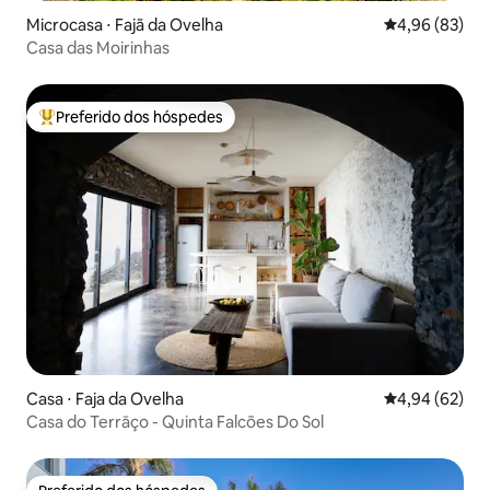
Microcasa ⋅ Fajã da Ovelha
4,96 de uma a
4,96 (83)
Casa das Moirinhas
Preferido dos hóspedes
Entre os melhores preferidos dos hóspedes
Casa ⋅ Faja da Ovelha
4,94 de uma a
4,94 (62)
Casa do Terrāço - Quinta Falcões Do Sol