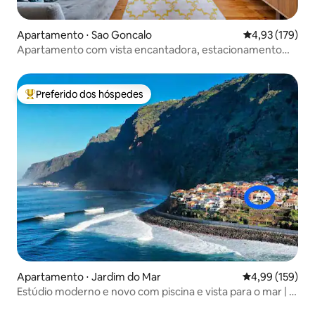
Apartamento ⋅ Sao Goncalo
4,93 de uma av
4,93 (179)
Apartamento com vista encantadora, estacionamento
✪gratuito e pôr do sol✪ incrível
Preferido dos hóspedes
Entre os melhores preferidos dos hóspedes
Apartamento ⋅ Jardim do Mar
4,99 de uma av
4,99 (159)
Estúdio moderno e novo com piscina e vista para o mar | G
🌟