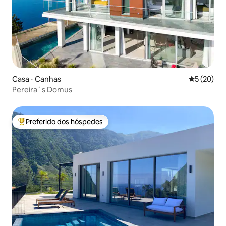
Casa ⋅ Canhas
5 de uma a
5 (20)
Pereira´s Domus
Preferido dos hóspedes
Entre os melhores preferidos dos hóspedes