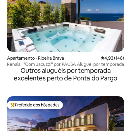
Apartamento ⋅ Ribeira Brava
4,93 de uma av
4,93 (146)
Renala I "Com Jacuzzi" por PAUSA Aluguel por temporada
Outros aluguéis por temporada
excelentes perto de Ponta do Pargo
Preferido dos hóspedes
Entre os melhores preferidos dos hóspedes