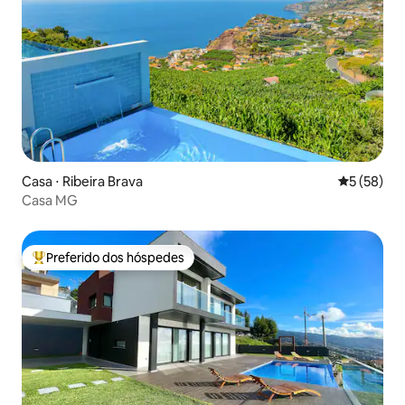
Casa ⋅ Ribeira Brava
5 de uma a
5 (58)
Casa MG
Preferido dos hóspedes
Entre os melhores preferidos dos hóspedes