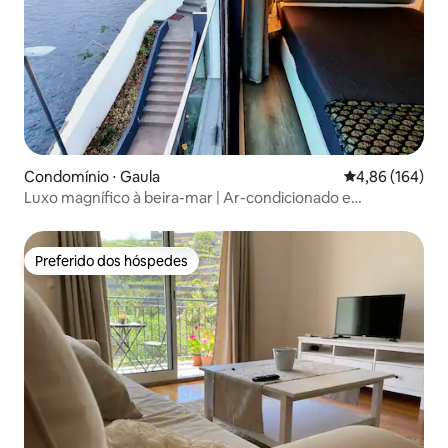
Condomínio ⋅ Gaula
4,86 de uma av
4,86 (164)
Luxo magnífico à beira-mar | Ar-condicionado e
estacionamento gratuito
Preferido dos hóspedes
Preferido dos hóspedes