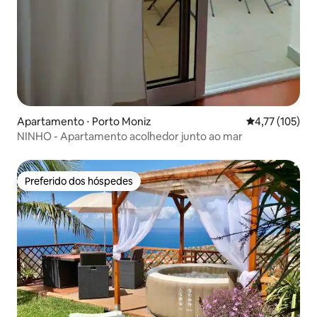
Apartamento ⋅ Porto Moniz
4,77 de uma av
4,77 (105)
NINHO - Apartamento acolhedor junto ao mar
Preferido dos hóspedes
Preferido dos hóspedes