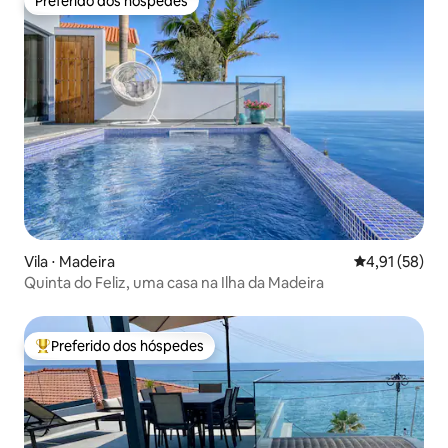
Preferido dos hóspedes
Preferido dos hóspedes
Vila ⋅ Madeira
4,91 de uma a
4,91 (58)
Quinta do Feliz, uma casa na Ilha da Madeira
Preferido dos hóspedes
Entre os melhores preferidos dos hóspedes