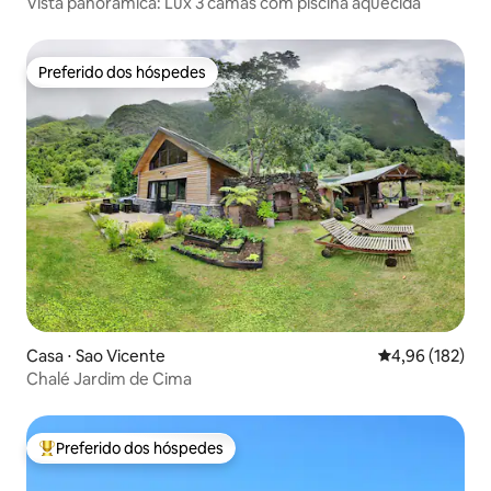
Vista panorâmica: Lux 3 camas com piscina aquecida
Preferido dos hóspedes
Preferido dos hóspedes
Casa ⋅ Sao Vicente
4,96 de uma av
4,96 (182)
Chalé Jardim de Cima
Preferido dos hóspedes
Entre os melhores preferidos dos hóspedes