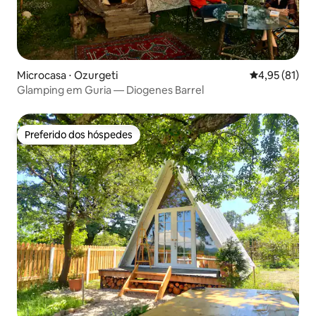
Microcasa ⋅ Ozurgeti
4,95 de uma a
4,95 (81)
Glamping em Guria — Diogenes Barrel
Preferido dos hóspedes
Preferido dos hóspedes