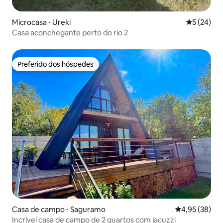
Microcasa ⋅ Ureki
5 de uma a
5 (24)
Casa aconchegante perto do rio 2
Preferido dos hóspedes
Preferido dos hóspedes
Casa de campo ⋅ Saguramo
4,95 de uma a
4,95 (38)
Incrível casa de campo de 2 quartos com jacuzzi