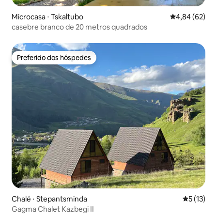
Microcasa ⋅ Tskaltubo
4,84 de uma a
4,84 (62)
casebre branco de 20 metros quadrados
Preferido dos hóspedes
Preferido dos hóspedes
Chalé ⋅ Stepantsminda
5 de uma a
5 (13)
Gagma Chalet Kazbegi II