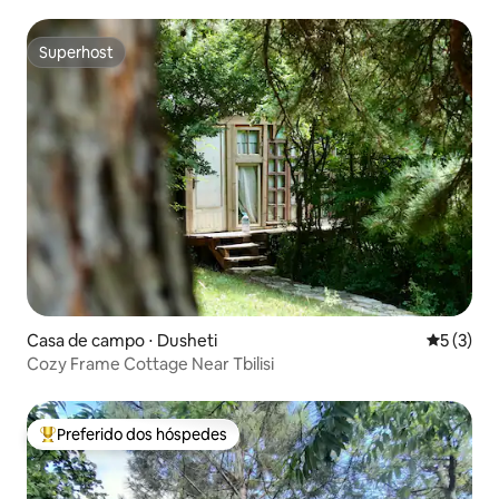
Superhost
Superhost
Casa de campo ⋅ Dusheti
5 de uma 
5 (3)
Cozy Frame Cottage Near Tbilisi
Preferido dos hóspedes
Entre os melhores preferidos dos hóspedes