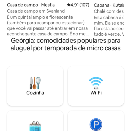
Casa de campo ⋅ Mestia
4,91 de uma avaliação média de 
4,91 (107)
Cabana ⋅ Kutaisi
Casa de campo em Svanland
Chalé com design 
SAMARGULIANI |
É um quintal amplo e florescente
Esta cabana é únic
(também para acampar ou estacionar)
mim. Ela se enco
que você vai passar até entrar em nossa
floresta ao seu re
aconchegante casa de campo. É no meio
tudo é verde. Voc
Geórgia: comodidades populares para
de Mestia, cercado por montanhas
quintal com gazebo ao ar 
gigantescas e um rio “Enguri” fica a
é a área mais tranq
aluguel por temporada de micro casas
apenas 2 minutos a pé. Existem 3 lojas
cabana é feita de 
nas proximidades e o centro de Mestia
madeira, aço, tijol
fica a cerca de 15 minutos a pé (3m. Para
acessórios de cabi
dirigir) o chalé é isolado e tranquilo e tem
interiores são fe
tudo para viver também para estadias
som vai incomodá-l
mais longas. (Temos ofertas especiais
vamos hospedá-lo 
para os trabalhadores remotos/todos os
que você quiser. 
que estão interessados em ficar a longo
localizada a 1,5 k
Cozinha
Wi-Fi
prazo).