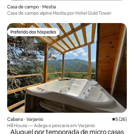
Casa de campo ⋅ Mestia
Casa de campo alpina Mestia por Hotel Gold Tower
Preferido dos hóspedes
Preferido dos hóspedes
Cabana ⋅ Varjanisi
5 de uma a
5 (26)
Hill House — Adega e pescaria em Varjanisi
Aluguel por temporada de micro casas