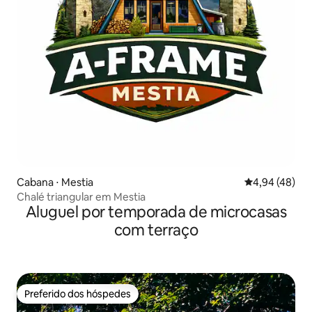
Cabana ⋅ Mestia
4,94 de uma a
4,94 (48)
Chalé triangular em Mestia
Aluguel por temporada de microcasas
com terraço
Preferido dos hóspedes
Preferido dos hóspedes