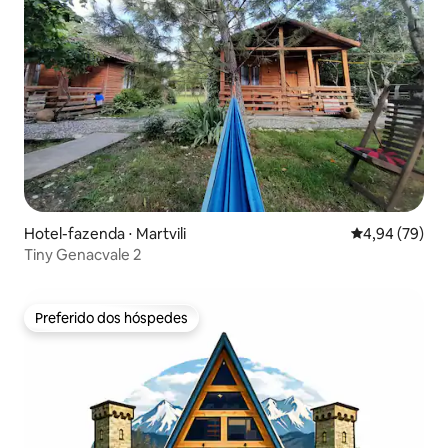
Hotel-fazenda ⋅ Martvili
4,94 de uma a
4,94 (79)
Tiny Genacvale 2
Preferido dos hóspedes
Preferido dos hóspedes