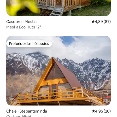
Casebre ⋅ Mestia
4,89 de uma a
4,89 (87)
Mestia Eco Huts "2"
Preferido dos hóspedes
Preferido dos hóspedes
Chalé ⋅ Stepantsminda
4,95 de uma a
4,95 (20)
Cottage Nishi