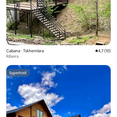
Cabana ⋅ Tskhemlara
4,7 de uma a
4,7 (10)
Ribeira
Superhost
Superhost