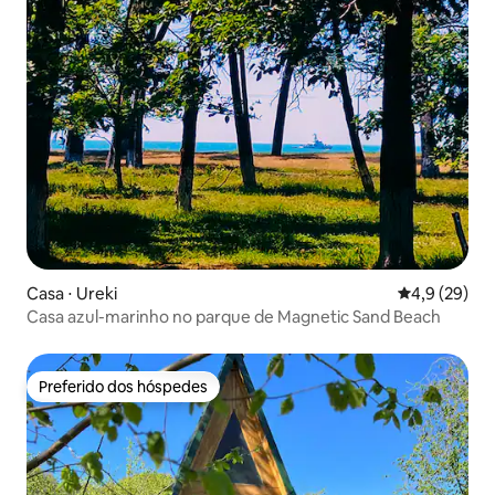
Casa ⋅ Ureki
4,9 de uma a
4,9 (29)
Casa azul-marinho no parque de Magnetic Sand Beach
Preferido dos hóspedes
Preferido dos hóspedes