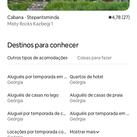
Cabana ⋅ Stepantsminda
4,78 de uma a
4,78 (27)
Misty Rocks Kazbegi 1
Destinos para conhecer
Outros tipos de acomodações
Coisas para fazer
Aluguéis por temporada em hotéis-fazenda
Quartos de hotel
Geórgia
Geórgia
Aluguéis de casas no lago
Aluguéis de casas de praia
Geórgia
Geórgia
Aluguel por temporada de castelos
Aluguéis por temporada em albergue
Geórgia
Geórgia
Locações por temporada com piscina
Mostrar mais